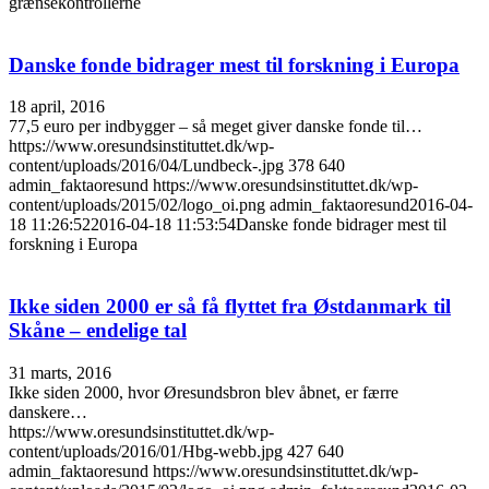
grænsekontrollerne
Danske fonde bidrager mest til forskning i Europa
18 april, 2016
77,5 euro per indbygger – så meget giver danske fonde til…
https://www.oresundsinstituttet.dk/wp-
content/uploads/2016/04/Lundbeck-.jpg
378
640
admin_faktaoresund
https://www.oresundsinstituttet.dk/wp-
content/uploads/2015/02/logo_oi.png
admin_faktaoresund
2016-04-
18 11:26:52
2016-04-18 11:53:54
Danske fonde bidrager mest til
forskning i Europa
Ikke siden 2000 er så få flyttet fra Østdanmark til
Skåne – endelige tal
31 marts, 2016
Ikke siden 2000, hvor Øresundsbron blev åbnet, er færre
danskere…
https://www.oresundsinstituttet.dk/wp-
content/uploads/2016/01/Hbg-webb.jpg
427
640
admin_faktaoresund
https://www.oresundsinstituttet.dk/wp-