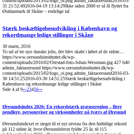
content/uploads/2015/02/logo_oi.png
admin_faktaoresund
2016-03-
31 21:52:49
2016-04-19 13:14:29
Ikke siden 2000 er så få flyttet fra
Østdanmark til Skåne – endelige tal
Stærk beskæftigelsesudvikling i København og
rekordmange ledige stillinger i Skåne
30 marts, 2016
To ud af tre nye danske jobs, der blev skabt i løbet af de sidste…
https://www.oresundsinstituttet.dk/wp-
content/uploads/2016/02/Orestad-foto-Johan-Wessman.jpg
427
640
admin_faktaoresund
https://www.oresundsinstituttet.dk/wp-
content/uploads/2015/02/logo_oi.png
admin_faktaoresund
2016-03-
30 14:51:25
2016-03-30 14:51:25
Stærk beskæftigelsesudvikling i
København og rekordmange ledige stillinger i Skåne
Side 4 af 9
«
‹
2
3
4
5
6
›
»
Øresundsindex 2026: En rekordstærk grænseregion – flere
pendlere, personrejser og virksomheder på tværs af Øresund
Øresundsindexet er steget til et nyt niveau fra den hidtidige rekord
på 112 sidste år, hvor Øresundsbron fyldte 25 år, til 115