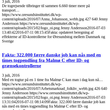
3 juli, 2016
De togrejsende tilbringer til sammen 6.660 timer mere på
transport…
https://www.oresundsinstituttet.dk/wp-
content/uploads/2016/07/Anna_Johansson_webb.jpg
427
640
Jenny
Andersson
https://www.oresundsinstituttet.dk/wp-
content/uploads/2015/02/logo_oi.png
Jenny Andersson
2016-07-03
13:40:42
2016-07-11 08:15:45
Fakta: opdateret beregning af
effekterne af ID-kontrollerne for Øresundstog mellem Danmark og
Sverige
Fakta: 322.000 færre danske job kan nås med en
times togpendling fra Malmø C efter ID- og
grænsekontrollerne
3 juli, 2016
Med en togtur på en 1 time fra Malmø C kan man i dag kun nå…
https://www.oresundsinstituttet.dk/wp-
content/uploads/2016/07/Arbetsmarknad_folkliv_webb.jpg
426
640
Jenny Andersson
https://www.oresundsinstituttet.dk/wp-
content/uploads/2015/02/logo_oi.png
Jenny Andersson
2016-07-03
13:31:04
2016-07-11 08:14:09
Fakta: 322.000 færre danske job kan
nås med en times togpendling fra Malmø C efter ID- og