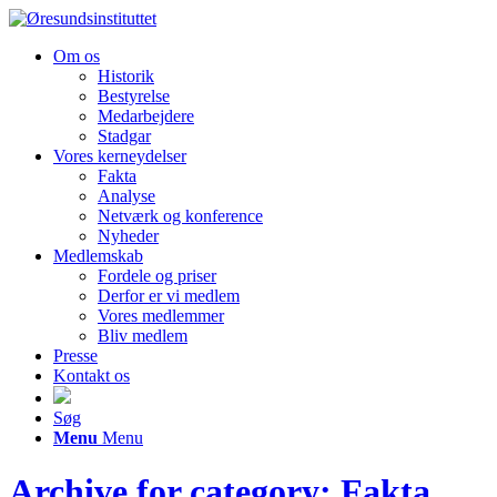
Om os
Historik
Bestyrelse
Medarbejdere
Stadgar
Vores kerneydelser
Fakta
Analyse
Netværk og konference
Nyheder
Medlemskab
Fordele og priser
Derfor er vi medlem
Vores medlemmer
Bliv medlem
Presse
Kontakt os
Søg
Menu
Menu
Archive for category: Fakta