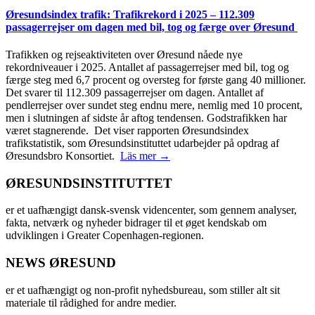
Øresundsindex trafik: Trafikrekord i 2025 – 112.309
passagerrejser om dagen med bil, tog og færge over Øresund
Trafikken og rejseaktiviteten over Øresund nåede nye
rekordniveauer i 2025. Antallet af passagerrejser med bil, tog og
færge steg med 6,7 procent og oversteg for første gang 40 millioner.
Det svarer til 112.309 passagerrejser om dagen. Antallet af
pendlerrejser over sundet steg endnu mere, nemlig med 10 procent,
men i slutningen af sidste år aftog tendensen. Godstrafikken har
været stagnerende. Det viser rapporten Øresundsindex
trafikstatistik, som Øresundsinstituttet udarbejder på opdrag af
Øresundsbro Konsortiet.
Läs mer →
ØRESUNDSINSTITUTTET
er et uafhængigt dansk-svensk videncenter, som gennem analyser,
fakta, netværk og nyheder bidrager til et øget kendskab om
udviklingen i Greater Copenhagen-regionen.
NEWS ØRESUND
er et uafhængigt og non-profit nyhedsbureau, som stiller alt sit
materiale til rådighed for andre medier.