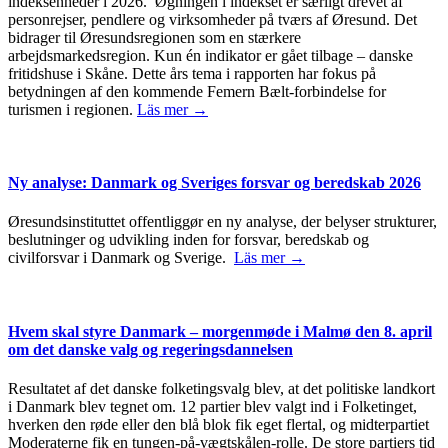
indeksenheder i 2026. Øgningen i indekset er særligt drevet af
personrejser, pendlere og virksomheder på tværs af Øresund. Det
bidrager til Øresundsregionen som en stærkere
arbejdsmarkedsregion. Kun én indikator er gået tilbage – danske
fritidshuse i Skåne. Dette års tema i rapporten har fokus på
betydningen af den kommende Femern Bælt-forbindelse for
turismen i regionen.
Läs mer →
Ny analyse: Danmark og Sveriges forsvar og beredskab 2026
Øresundsinstituttet offentliggør en ny analyse, der belyser strukturer,
beslutninger og udvikling inden for forsvar, beredskab og
civilforsvar i Danmark og Sverige.
Läs mer →
Hvem skal styre Danmark – morgenmøde i Malmø den 8. april
om det danske valg og regeringsdannelsen
Resultatet af det danske folketingsvalg blev, at det politiske landkort
i Danmark blev tegnet om. 12 partier blev valgt ind i Folketinget,
hverken den røde eller den blå blok fik eget flertal, og midterpartiet
Moderaterne fik en tungen-på-vægtskålen-rolle. De store partiers tid