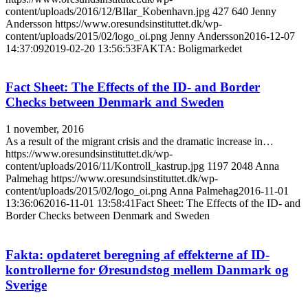
content/uploads/2016/12/BIlar_Kobenhavn.jpg
427
640
Jenny
Andersson
https://www.oresundsinstituttet.dk/wp-
content/uploads/2015/02/logo_oi.png
Jenny Andersson
2016-12-07
14:37:09
2019-02-20 13:56:53
FAKTA: Boligmarkedet
Fact Sheet: The Effects of the ID- and Border
Checks between Denmark and Sweden
1 november, 2016
As a result of the migrant crisis and the dramatic increase in…
https://www.oresundsinstituttet.dk/wp-
content/uploads/2016/11/Kontroll_kastrup.jpg
1197
2048
Anna
Palmehag
https://www.oresundsinstituttet.dk/wp-
content/uploads/2015/02/logo_oi.png
Anna Palmehag
2016-11-01
13:36:06
2016-11-01 13:58:41
Fact Sheet: The Effects of the ID- and
Border Checks between Denmark and Sweden
Fakta: opdateret beregning af effekterne af ID-
kontrollerne for Øresundstog mellem Danmark og
Sverige