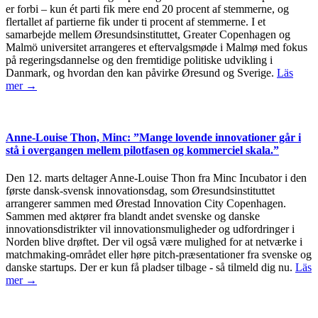
er forbi – kun ét parti fik mere end 20 procent af stemmerne, og
flertallet af partierne fik under ti procent af stemmerne. I et
samarbejde mellem Øresundsinstituttet, Greater Copenhagen og
Malmö universitet arrangeres et eftervalgsmøde i Malmø med fokus
på regeringsdannelse og den fremtidige politiske udvikling i
Danmark, og hvordan den kan påvirke Øresund og Sverige.
Läs
mer →
Anne-Louise Thon, Minc: ”Mange lovende innovationer går i
stå i overgangen mellem pilotfasen og kommerciel skala.”
Den 12. marts deltager Anne-Louise Thon fra Minc Incubator i den
første dansk-svensk innovationsdag, som Øresundsinstituttet
arrangerer sammen med Ørestad Innovation City Copenhagen.
Sammen med aktører fra blandt andet svenske og danske
innovationsdistrikter vil innovationsmuligheder og udfordringer i
Norden blive drøftet. Der vil også være mulighed for at netværke i
matchmaking-området eller høre pitch-præsentationer fra svenske og
danske startups. Der er kun få pladser tilbage - så tilmeld dig nu.
Läs
mer →