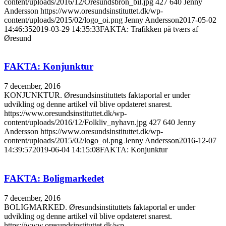
content/uploads/2016/12/Oresundsbron_bil.jpg
427
640
Jenny
Andersson
https://www.oresundsinstituttet.dk/wp-
content/uploads/2015/02/logo_oi.png
Jenny Andersson
2017-05-02
14:46:35
2019-03-29 14:35:33
FAKTA: Trafikken på tværs af
Øresund
FAKTA: Konjunktur
7 december, 2016
KONJUNKTUR. Øresundsinstituttets faktaportal er under
udvikling og denne artikel vil blive opdateret snarest.
https://www.oresundsinstituttet.dk/wp-
content/uploads/2016/12/Folkliv_nyhavn.jpg
427
640
Jenny
Andersson
https://www.oresundsinstituttet.dk/wp-
content/uploads/2015/02/logo_oi.png
Jenny Andersson
2016-12-07
14:39:57
2019-06-04 14:15:08
FAKTA: Konjunktur
FAKTA: Boligmarkedet
7 december, 2016
BOLIGMARKED. Øresundsinstituttets faktaportal er under
udvikling og denne artikel vil blive opdateret snarest.
https://www.oresundsinstituttet.dk/wp-