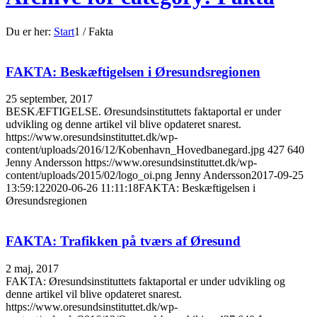
Du er her:
Start
1
/
Fakta
FAKTA: Beskæftigelsen i Øresundsregionen
25 september, 2017
BESKÆFTIGELSE. Øresundsinstituttets faktaportal er under
udvikling og denne artikel vil blive opdateret snarest.
https://www.oresundsinstituttet.dk/wp-
content/uploads/2016/12/Kobenhavn_Hovedbanegard.jpg
427
640
Jenny Andersson
https://www.oresundsinstituttet.dk/wp-
content/uploads/2015/02/logo_oi.png
Jenny Andersson
2017-09-25
13:59:12
2020-06-26 11:11:18
FAKTA: Beskæftigelsen i
Øresundsregionen
FAKTA: Trafikken på tværs af Øresund
2 maj, 2017
FAKTA: Øresundsinstituttets faktaportal er under udvikling og
denne artikel vil blive opdateret snarest.
https://www.oresundsinstituttet.dk/wp-