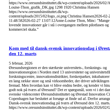
https://www.oresundsinstituttet.dk/wp-content/uploads/2026/02/
Louise-Thon_grafik_DK.jpg
1298
1920
Christina Hansen
https://www.oresundsinstituttet.dk/wp-
content/uploads/2015/02/logo_oi.png
Christina Hansen
2026-02-
11:48:58
2026-02-27 13:07:12
Anne-Louise Thon, Minc: ”Mange
lovende innovationer går i stå i overgangen mellem pilotfasen og
kommerciel skala.”
Kom med til dansk-svensk innovationsdag i Ørest
den 12. marts
5 februar, 2026
Øresundsregionen er den stærkeste universitets-, forsknings- og
innovationsregion i Norden med 13 universiteter og universitetsfil
forskningscentre, innovationsdistrikter, forskerparker, inkubatorer
en lang række store og små virksomheder, der driver udviklingen
fremad. Men hvordan kan vi blive endnu bedre, og kender vi hi
godt nok på tværs af Øresund? Det er spørgsmål, som vi i det da
svenske videncenter Øresundsinstituttet og Ørestad Innovation Ci
Copenhagen har besluttet at forsøge at finde ud af. Derfor arrange
Dansk-svensk innovationsdag på tværs af Øresund den 12. marts
https://www.oresundsinstituttet.dk/wp-content/uploads/2026/02/G