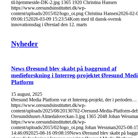
til-hjemmeside-DK-2.jpg
1365
1920
Christina Hansen
https://www.oresundsinstituttet.dk/wp-
content/uploads/2015/02/logo_oi.png
Christina Hansen
2026-02-
09:06:15
2026-03-09 15:23:54
Kom med til dansk-svensk
innovationsdag i Ørestad den 12. marts
Nyheder
News Øresund blev skabt på baggrund af
medieforskning i Interreg-projektet Øresund Med
Platform
15 august, 2025
Øresund Media Platform var et Interreg-projekt, der i perioden…
https://www.oresundsinstituttet.dk/wp-
content/uploads/2025/08/20130702-Oresund-Media-Platform-deb
Oresundshuset-Almedalsveckan-3.jpg
1365
2048
Johan Wessma
https://www.oresundsinstituttet.dk/wp-
content/uploads/2015/02/logo_oi.png
Johan Wessman
2025-08-1
14:46:09
2025-08-16 09:08:19
News Øresund blev skabt på bagg