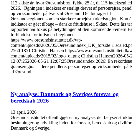
112 sidste år, hvor Øresundsbron fyldte 25 år, til 115 indeksenhed
2026. Øgningen i indekset er særligt drevet af personrejser, pend
og virksomheder på tværs af Øresund. Det bidrager til
Øresundsregionen som en stærkere arbejdsmarkedsregion. Kun é
indikator er gået tilbage – danske fritidshuse i Skåne. Dette års te
rapporten har fokus på betydningen af den kommende Femern Bæ
forbindelse for turismen i regionen.
https://www.oresundsinstituttet.dk/wp-
content/uploads/2026/05/Oeresundindex_DK_forside-1-scaled.p
2560
1851
Christina Hansen
https://www.oresundsinstituttet.dk/
content/uploads/2015/02/logo_oi.png
Christina Hansen
2026-05-
12:07:25
2026-05-21 12:07:25
Øresundsindex 2026: En rekordstæ
grænseregion – flere pendlere, personrejser og virksomheder på 
af Øresund
Ny analyse: Danmark og Sveriges forsvar og
beredskab 2026
13 april, 2026
Øresundsinstituttet offentliggør en ny analyse, der belyser struktur
beslutninger og udvikling inden for forsvar, beredskab og civilfor
Danmark og Sverige.