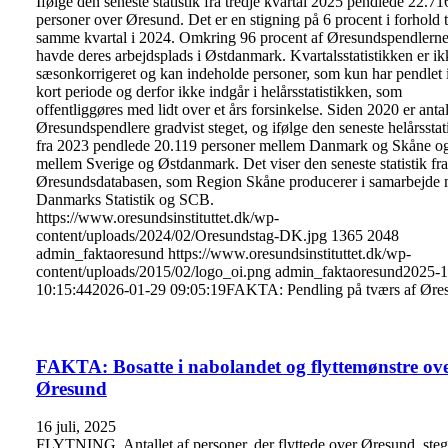
Ifølge den seneste statistik fra tredje kvartal 2025 pendlede 22.71
personer over Øresund. Det er en stigning på 6 procent i forhold t
samme kvartal i 2024. Omkring 96 procent af Øresundspendlern
havde deres arbejdsplads i Østdanmark. Kvartalsstatistikken er ik
sæsonkorrigeret og kan indeholde personer, som kun har pendlet 
kort periode og derfor ikke indgår i helårsstatistikken, som
offentliggøres med lidt over et års forsinkelse. Siden 2020 er antal
Øresundspendlere gradvist steget, og ifølge den seneste helårsstati
fra 2023 pendlede 20.119 personer mellem Danmark og Skåne o
mellem Sverige og Østdanmark. Det viser den seneste statistik fra
Øresundsdatabasen, som Region Skåne producerer i samarbejde
Danmarks Statistik og SCB.
https://www.oresundsinstituttet.dk/wp-
content/uploads/2024/02/Oresundstag-DK.jpg
1365
2048
admin_faktaoresund
https://www.oresundsinstituttet.dk/wp-
content/uploads/2015/02/logo_oi.png
admin_faktaoresund
2025-1
10:15:44
2026-01-29 09:05:19
FAKTA: Pendling på tværs af Øre
FAKTA: Bosatte i nabolandet og flyttemønstre ov
Øresund
16 juli, 2025
FLYTNING. Antallet af personer, der flyttede over Øresund, steg