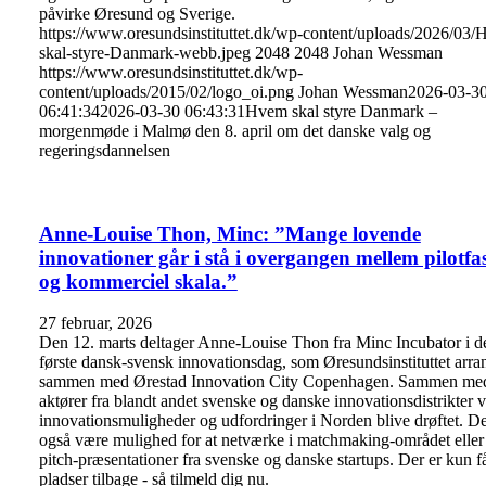
påvirke Øresund og Sverige.
https://www.oresundsinstituttet.dk/wp-content/uploads/2026/03
skal-styre-Danmark-webb.jpeg
2048
2048
Johan Wessman
https://www.oresundsinstituttet.dk/wp-
content/uploads/2015/02/logo_oi.png
Johan Wessman
2026-03-3
06:41:34
2026-03-30 06:43:31
Hvem skal styre Danmark –
morgenmøde i Malmø den 8. april om det danske valg og
regeringsdannelsen
Anne-Louise Thon, Minc: ”Mange lovende
innovationer går i stå i overgangen mellem pilotfa
og kommerciel skala.”
27 februar, 2026
Den 12. marts deltager Anne-Louise Thon fra Minc Incubator i d
første dansk-svensk innovationsdag, som Øresundsinstituttet arra
sammen med Ørestad Innovation City Copenhagen. Sammen me
aktører fra blandt andet svenske og danske innovationsdistrikter v
innovationsmuligheder og udfordringer i Norden blive drøftet. De
også være mulighed for at netværke i matchmaking-området eller
pitch-præsentationer fra svenske og danske startups. Der er kun f
pladser tilbage - så tilmeld dig nu.