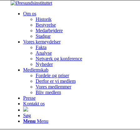
Om os
Historik
Bestyrelse
Medarbejdere
Stadgar
Vores kerneydelser
Fakta
Analyse
Netværk og konference
Nyheder
Medlemskab
Fordele og priser
Derfor er vi medlem
Vores medlemmer
Bliv medlem
Presse
Kontakt os
Søg
Menu
Menu