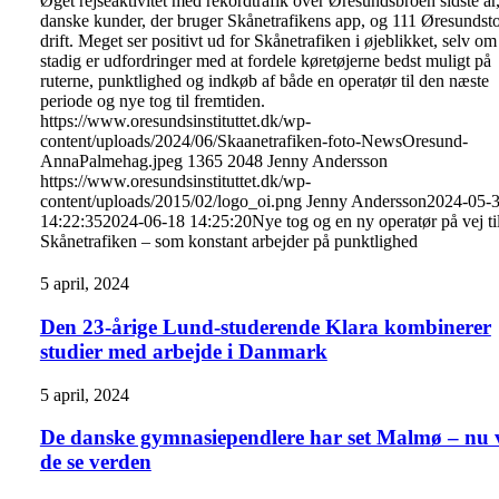
Øget rejseaktivitet med rekordtrafik over Øresundsbroen sidste år,
danske kunder, der bruger Skånetrafikens app, og 111 Øresundsto
drift. Meget ser positivt ud for Skånetrafiken i øjeblikket, selv om
stadig er udfordringer med at fordele køretøjerne bedst muligt på
ruterne, punktlighed og indkøb af både en operatør til den næste
periode og nye tog til fremtiden.
https://www.oresundsinstituttet.dk/wp-
content/uploads/2024/06/Skaanetrafiken-foto-NewsOresund-
AnnaPalmehag.jpeg
1365
2048
Jenny Andersson
https://www.oresundsinstituttet.dk/wp-
content/uploads/2015/02/logo_oi.png
Jenny Andersson
2024-05-
14:22:35
2024-06-18 14:25:20
Nye tog og en ny operatør på vej ti
Skånetrafiken – som konstant arbejder på punktlighed
5 april, 2024
Den 23-årige Lund-studerende Klara kombinerer
studier med arbejde i Danmark
5 april, 2024
De danske gymnasiependlere har set Malmø – nu v
de se verden