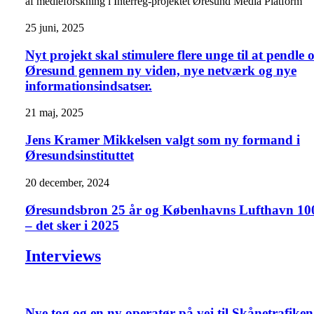
af medieforskning i Interreg-projektet Øresund Media Platform
25 juni, 2025
Nyt projekt skal stimulere flere unge til at pendle 
Øresund gennem ny viden, nye netværk og nye
informationsindsatser.
21 maj, 2025
Jens Kramer Mikkelsen valgt som ny formand i
Øresundsinstituttet
20 december, 2024
Øresundsbron 25 år og Københavns Lufthavn 10
– det sker i 2025
Interviews
Nye tog og en ny operatør på vej til Skånetrafiken