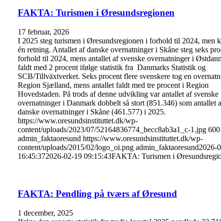
FAKTA: Turismen i Øresundsregionen
17 februar, 2026
I 2025 steg turismen i Øresundsregionen i forhold til 2024, men k
én retning. Antallet af danske overnatninger i Skåne steg seks pro
forhold til 2024, mens antallet af svenske overnatninger i Østda
faldt med 2 procent ifølge statistik fra Danmarks Statistik og
SCB/Tillväxtverket. Seks procent flere svenskere tog en overnatn
Region Sjælland, mens antallet faldt med tre procent i Region
Hovedstaden. På trods af denne udvikling var antallet af svenske
overnatninger i Danmark dobbelt så stort (851.346) som antallet a
danske overnatninger i Skåne (461.577) i 2025.
https://www.oresundsinstituttet.dk/wp-
content/uploads/2023/07/52164836774_becc8ab3a1_c-1.jpg
600
admin_faktaoresund
https://www.oresundsinstituttet.dk/wp-
content/uploads/2015/02/logo_oi.png
admin_faktaoresund
2026-0
16:45:37
2026-02-19 09:15:43
FAKTA: Turismen i Øresundsregi
FAKTA: Pendling på tværs af Øresund
1 december, 2025