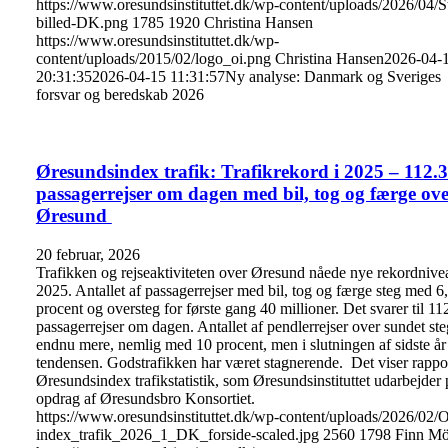
https://www.oresundsinstituttet.dk/wp-content/uploads/2026/04/S
billed-DK.png
1785
1920
Christina Hansen
https://www.oresundsinstituttet.dk/wp-
content/uploads/2015/02/logo_oi.png
Christina Hansen
2026-04-
20:31:35
2026-04-15 11:31:57
Ny analyse: Danmark og Sveriges
forsvar og beredskab 2026
Øresundsindex trafik: Trafikrekord i 2025 – 112.
passagerrejser om dagen med bil, tog og færge ov
Øresund
20 februar, 2026
Trafikken og rejseaktiviteten over Øresund nåede nye rekordnivea
2025. Antallet af passagerrejser med bil, tog og færge steg med 6
procent og oversteg for første gang 40 millioner. Det svarer til 1
passagerrejser om dagen. Antallet af pendlerrejser over sundet ste
endnu mere, nemlig med 10 procent, men i slutningen af sidste år
tendensen. Godstrafikken har været stagnerende. Det viser rappo
Øresundsindex trafikstatistik, som Øresundsinstituttet udarbejder 
opdrag af Øresundsbro Konsortiet.
https://www.oresundsinstituttet.dk/wp-content/uploads/2026/02/
index_trafik_2026_1_DK_forside-scaled.jpg
2560
1798
Finn Mö