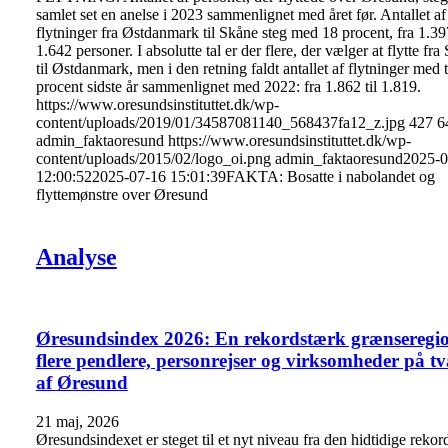
samlet set en anelse i 2023 sammenlignet med året før. Antallet af
flytninger fra Østdanmark til Skåne steg med 18 procent, fra 1.397
1.642 personer. I absolutte tal er der flere, der vælger at flytte fra
til Østdanmark, men i den retning faldt antallet af flytninger med 
procent sidste år sammenlignet med 2022: fra 1.862 til 1.819.
https://www.oresundsinstituttet.dk/wp-
content/uploads/2019/01/34587081140_568437fa12_z.jpg
427
6
admin_faktaoresund
https://www.oresundsinstituttet.dk/wp-
content/uploads/2015/02/logo_oi.png
admin_faktaoresund
2025-0
12:00:52
2025-07-16 15:01:39
FAKTA: Bosatte i nabolandet og
flyttemønstre over Øresund
Analyse
Øresundsindex 2026: En rekordstærk grænseregi
flere pendlere, personrejser og virksomheder på t
af Øresund
21 maj, 2026
Øresundsindexet er steget til et nyt niveau fra den hidtidige rekor