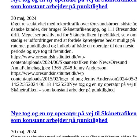
som konstant arbejder på punktlighed
30 maj, 2024
Øget rejseaktivitet med rekordtrafik over Øresundsbroen sidste år,
danske kunder, der bruger Skånetrafikens app, og 111 Øresundsto
drift. Meget ser positivt ud for Skånetrafiken i øjeblikket, selv om
stadig er udfordringer med at fordele køretøjerne bedst muligt på
ruterne, punktlighed og indkøb af både en operatør til den næste
periode og nye tog til fremtiden.
https://www.oresundsinstituttet.dk/wp-
content/uploads/2024/06/Skaanetrafiken-foto-NewsOresund-
AnnaPalmehag.jpeg
1365
2048
Jenny Andersson
https://www.oresundsinstituttet.dk/wp-
content/uploads/2015/02/logo_oi.png
Jenny Andersson
2024-05-
14:22:35
2024-06-18 14:25:20
Nye tog og en ny operatør på vej ti
Skånetrafiken – som konstant arbejder på punktlighed
Nye tog og en ny operatør på vej til Skånetrafiken
som konstant arbejder på punktlighed
30 maj, 2024