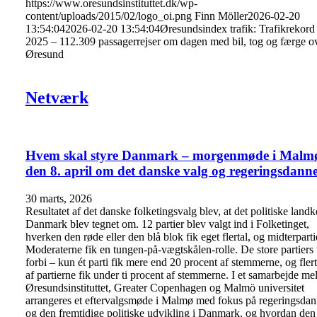
https://www.oresundsinstituttet.dk/wp-
content/uploads/2015/02/logo_oi.png
Finn Möller
2026-02-20
13:54:04
2026-02-20 13:54:04
Øresundsindex trafik: Trafikrekord 
2025 – 112.309 passagerrejser om dagen med bil, tog og færge o
Øresund
Netværk
Hvem skal styre Danmark – morgenmøde i Malm
den 8. april om det danske valg og regeringsdanne
30 marts, 2026
Resultatet af det danske folketingsvalg blev, at det politiske landko
Danmark blev tegnet om. 12 partier blev valgt ind i Folketinget,
hverken den røde eller den blå blok fik eget flertal, og midterparti
Moderaterne fik en tungen-på-vægtskålen-rolle. De store partiers t
forbi – kun ét parti fik mere end 20 procent af stemmerne, og flert
af partierne fik under ti procent af stemmerne. I et samarbejde me
Øresundsinstituttet, Greater Copenhagen og Malmö universitet
arrangeres et eftervalgsmøde i Malmø med fokus på regeringsdan
og den fremtidige politiske udvikling i Danmark, og hvordan den