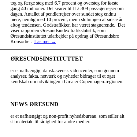
tog og færge steg med 6,7 procent og oversteg for første
gang 40 millioner. Det svarer til 112.309 passagerrejser om
dagen. Antallet af pendlerrejser over sundet steg endnu
mere, nemlig med 10 procent, men i slutningen af sidste år
aftog tendensen. Godstrafikken har været stagnerende. Det
viser rapporten Øresundsindex trafikstatistik, som
Øresundsinstituttet udarbejder på opdrag af Øresundsbro
Konsortiet.
Läs mer →
ØRESUNDSINSTITUTTET
er et uafhængigt dansk-svensk videncenter, som gennem
analyser, fakta, netværk og nyheder bidrager til et øget
kendskab om udviklingen i Greater Copenhagen-regionen.
NEWS ØRESUND
er et uafhængigt og non-profit nyhedsbureau, som stiller alt
sit materiale til rådighed for andre medier.