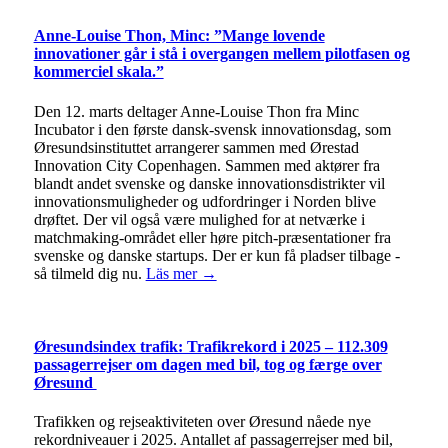
Anne-Louise Thon, Minc: ”Mange lovende
innovationer går i stå i overgangen mellem pilotfasen og
kommerciel skala.”
Den 12. marts deltager Anne-Louise Thon fra Minc
Incubator i den første dansk-svensk innovationsdag, som
Øresundsinstituttet arrangerer sammen med Ørestad
Innovation City Copenhagen. Sammen med aktører fra
blandt andet svenske og danske innovationsdistrikter vil
innovationsmuligheder og udfordringer i Norden blive
drøftet. Der vil også være mulighed for at netværke i
matchmaking-området eller høre pitch-præsentationer fra
svenske og danske startups. Der er kun få pladser tilbage -
så tilmeld dig nu.
Läs mer →
Øresundsindex trafik: Trafikrekord i 2025 – 112.309
passagerrejser om dagen med bil, tog og færge over
Øresund
Trafikken og rejseaktiviteten over Øresund nåede nye
rekordniveauer i 2025. Antallet af passagerrejser med bil,