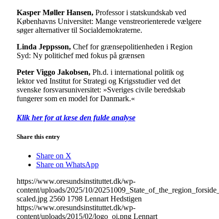
Kasper Møller Hansen,
Professor i statskundskab ved
Københavns Universitet: Mange venstreorienterede vælgere
søger alternativer til Socialdemokraterne.
Linda Jeppsson,
Chef for grænsepolitienheden i Region
Syd: Ny politichef med fokus på grænsen
Peter Viggo Jakobsen,
Ph.d. i international politik og
lektor ved Institut for Strategi og Krigsstudier ved det
svenske forsvarsuniversitet: »Sveriges civile beredskab
fungerer som en model for Danmark.«
Klik her for at læse den fulde analyse
Share this entry
Share on X
Share on WhatsApp
https://www.oresundsinstituttet.dk/wp-
content/uploads/2025/10/20251009_State_of_the_region_forsi
scaled.jpg
2560
1798
Lennart Hedstigen
https://www.oresundsinstituttet.dk/wp-
content/uploads/2015/02/logo_oi.png
Lennart