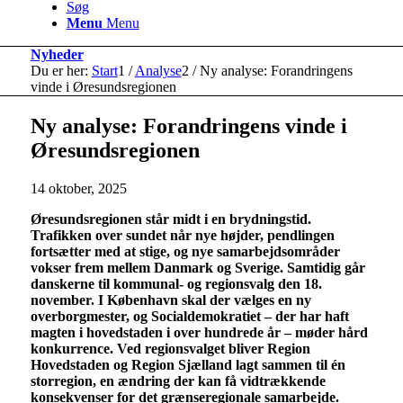
Søg
Menu
Menu
Nyheder
Du er her:
Start
1
/
Analyse
2
/
Ny analyse: Forandringens
vinde i Øresundsregionen
Ny analyse: Forandringens vinde i
Øresundsregionen
14 oktober, 2025
Øresundsregionen står midt i en brydningstid.
Trafikken over sundet når nye højder, pendlingen
fortsætter med at stige, og nye samarbejdsområder
vokser frem mellem Danmark og Sverige. Samtidig går
danskerne til kommunal- og regionsvalg den 18.
november. I København skal der vælges en ny
overborgmester, og Socialdemokratiet – der har haft
magten i hovedstaden i over hundrede år – møder hård
konkurrence. Ved regionsvalget bliver Region
Hovedstaden og Region Sjælland lagt sammen til én
storregion, en ændring der kan få vidtrækkende
konsekvenser for det grænseregionale samarbejde.