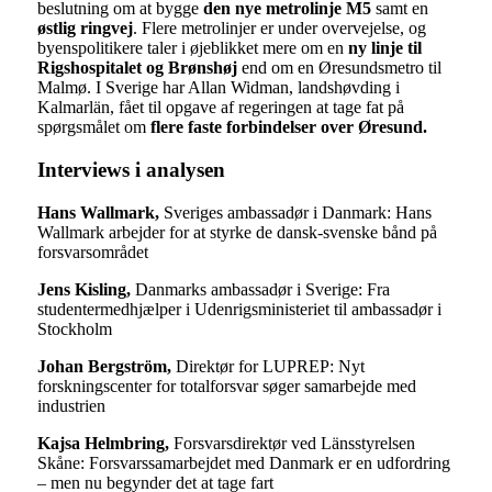
beslutning om at bygge
den nye metrolinje M5
samt en
østlig ringvej
. Flere metrolinjer er under overvejelse, og
byenspolitikere taler i øjeblikket mere om en
ny linje til
Rigshospitalet og Brønshøj
end om en Øresundsmetro til
Malmø. I Sverige har Allan Widman, landshøvding i
Kalmarlän, fået til opgave af regeringen at tage fat på
spørgsmålet om
flere faste forbindelser over Øresund.
Interviews i analysen
Hans Wallmark,
Sveriges ambassadør i Danmark: Hans
Wallmark arbejder for at styrke de dansk-svenske bånd på
forsvarsområdet
Jens Kisling,
Danmarks ambassadør i Sverige: Fra
studentermedhjælper i Udenrigsministeriet til ambassadør i
Stockholm
Johan Bergström,
Direktør for LUPREP: Nyt
forskningscenter for totalforsvar søger samarbejde med
industrien
Kajsa Helmbring,
Forsvarsdirektør ved Länsstyrelsen
Skåne: Forsvarssamarbejdet med Danmark er en udfordring
– men nu begynder det at tage fart