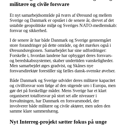
militære og civile forsvare
Et nyt samarbejdsområde på tværs af Øresund og mellem
Sverige og Danmark er opstået i de senere år, drevet af det
ustabile geopolitiske miljø og Sveriges NATO-medlemskab:
forsvar og sikkerhed.
I de senere år har både Danmark og Sverige gennemgået
store forandringer på dette område, og det mærkes også i
Øresundsregionen. Samarbejdet har sine udfordringer:
Forskelle i, hvordan landene har opbygget deres forsvars-
og beredskabssystemer, skaber undertiden vanskeligheder.
Men samarbejdet øges gradvist, og Skånes nye
forsvarsdirektør forestiller sig fælles dansk-svenske øvelser.
Både Danmark og Sverige udvider deres militære kapacitet
og civilforsvar som følge af den stigende uro i Europa, men
gør det på forskellige måder. Mens Sverige har et klart
organiseret totalforsvar på stort set alle niveauer i
forvaltningen, har Danmark en forsvarsmodel, der
involverer både militære og civile aktører, men uden den
samme klare sammenhæng.
Nyt Interreg-projekt sætter fokus på unge