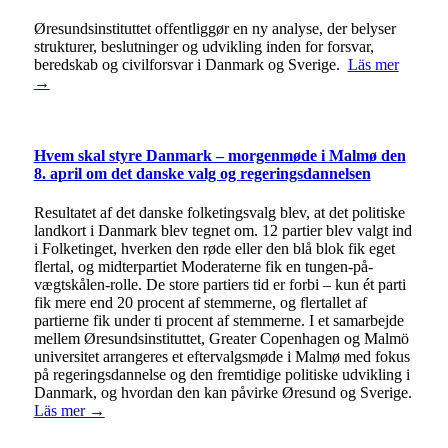
Øresundsinstituttet offentliggør en ny analyse, der belyser
strukturer, beslutninger og udvikling inden for forsvar,
beredskab og civilforsvar i Danmark og Sverige.
Läs mer
→
Hvem skal styre Danmark – morgenmøde i Malmø den
8. april om det danske valg og regeringsdannelsen
Resultatet af det danske folketingsvalg blev, at det politiske
landkort i Danmark blev tegnet om. 12 partier blev valgt ind
i Folketinget, hverken den røde eller den blå blok fik eget
flertal, og midterpartiet Moderaterne fik en tungen-på-
vægtskålen-rolle. De store partiers tid er forbi – kun ét parti
fik mere end 20 procent af stemmerne, og flertallet af
partierne fik under ti procent af stemmerne. I et samarbejde
mellem Øresundsinstituttet, Greater Copenhagen og Malmö
universitet arrangeres et eftervalgsmøde i Malmø med fokus
på regeringsdannelse og den fremtidige politiske udvikling i
Danmark, og hvordan den kan påvirke Øresund og Sverige.
Läs mer →