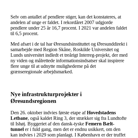
Selv om antallet af pendlere stiger, kan det konstateres, at
andelen af unge er faldet. I rekordåret 2007 udgjorde
pendlere under 25 år 16,7 procent. I 2021 var andelen faldet
til 6,5 procent.
Med afsæt i de tal har Øresundsinstituttet og Øresunddirekt i
samarbejde med Region Skåne, Roskilde Universitet og
Lunds universitet indledt et treårigt Interreg-projekt, der med
ny viden og målrettede informationsindsatser skal inspirere
flere unge til at udnytte mulighederne på det
grænseregionale arbejdsmarked.
Nye infrastrukturprojekter i
Øresundsregionen
Den 26. oktober indvies første etape af
Hovedstadens
Letbane
, også kaldet Ring 3, der strækker sig fra Lundtofte
til Ishøj. Byggeriet af den dansk-tyske
Femern Bælt-
tunnel
er i fuld gang, men det er endnu usikkert, om den
kan indvies i 2029 som planlagt. I København er der truffet