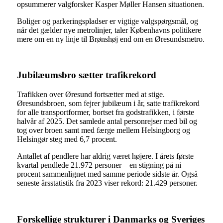
opsummerer valgforsker Kasper Møller Hansen situationen.
Boliger og parkeringspladser er vigtige valgspørgsmål, og
når det gælder nye metrolinjer, taler Københavns politikere
mere om en ny linje til Brønshøj end om en Øresundsmetro.
Jubilæumsbro sætter trafikrekord
Trafikken over Øresund fortsætter med at stige.
Øresundsbroen, som fejrer jubilæum i år, satte trafikrekord
for alle transportformer, bortset fra godstrafikken, i første
halvår af 2025. Det samlede antal personrejser med bil og
tog over broen samt med færge mellem Helsingborg og
Helsingør steg med 6,7 procent.
Antallet af pendlere har aldrig været højere. I årets første
kvartal pendlede 21.972 personer – en stigning på ni
procent sammenlignet med samme periode sidste år. Også
seneste årsstatistik fra 2023 viser rekord: 21.429 personer.
Forskellige strukturer i Danmarks og Sveriges