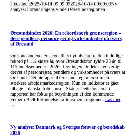
Hedstigen
2025-10-14 09:09:03
2025-10-14 09:09:03
Ny
analyse: Forandringens vinde i Øresundsregionen
Øresundsindex 2026: En rekordstærk grænseregion –
flere pendlere, personrejser og virksomheder på tværs
af Øresund
Øresundsindexet er steget til et nyt niveau fra den hidtidige
rekord på 112 sidste år, hvor Øresundsbron fyldte 25 år, til
115 indeksenheder i 2026. Øgningen i indekset er særligt
drevet af personrejser, pendlere og virksomheder på tværs af
Øresund. Det bidrager til Øresundsregionen som en
stærkere arbejdsmarkedsregion. Kun én indikator er gået
tilbage – danske fritidshuse i Skåne. Dette års tema i
rapporten har fokus på betydningen af den kommende
Femern Bælt-forbindelse for turismen i regionen.
Läs mer
→
Ny analyse: Danmark og Sveriges forsvar og beredskab
2026