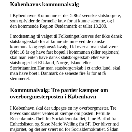
Københavns kommunalvalg
I Københavns Kommune er der 5.862 svenske statsborgere,
som opfylder de formelle krav for at kunne stemme, og i
den kommende Region Østdanmark er tallet 13.200.
I modsætning til valget til Folketinget kræves der ikke dansk
statsborgerskab for at kunne stemme ved de danske
kommunal- og regionsrådsvalg. Ud over at man skal være
fyldt 18 år og have fast bopæl i kommunen (eller regionen),
skal man enten have dansk statsborgerskab eller være
statsborger i et EU-land, Norge, Island eller
Storbritannien.Har man statsborgerskab i et andet land, skal
man have boet i Danmark de seneste fire år for at få
stemmeret.
Kommunalvalg: Tre partier kæmper om
overborgmesterposten i København
I København skal der udpeges en ny overborgmester. Tre
hovedkandidater ventes at kæmpe om posten: Pernille
Rosenkrantz-Theil fra Socialdemokratiet, Line Barfod fra
Enhedslisten og Sisse Marie Welling fra SF. Der bliver rød
majoritet, og det ser svært ud for Socialdemokratiet. Sådan