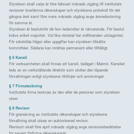
Styrelsen skall varje år före februari månads utgång till institutets
revisorer överlämna räkenskaper och styrelsens protokoll för det
gångna året samt före mars månads utgång avge årsredovisning
för samma år.
Styrelsen är beslutsför då fem ledamöter är närvarande. För beslut
krävs enkel majoritet. Vid lika röstetal har ordföranden utslagsröst.
För särskilda frågor eller uppgifter kan styrelsen tillsätta
kommittéer. Sådana kan inrättas permanent eller tillfälligt.
§ 6 Kansli
För verksamheten skall finnas ett kansli, beläget i Malmö. Kansliet
leds av en verkställande direktör som sköter den löpande
förvaltningen enligt styrelsens riktlinjer och anvisningar.
§ 7 Firmateckning
Institutets firma tecknas av den eller de personer som styrelsen
utser.
§ 8 Revisor
För granskning av institutets räkenskaper och styrelsens
förvaltning skall utses en auktoriserad revisor.
Revisorn skall före april månads utgång avge revisionsberättelse
för senast förflutna räkenskapsår.