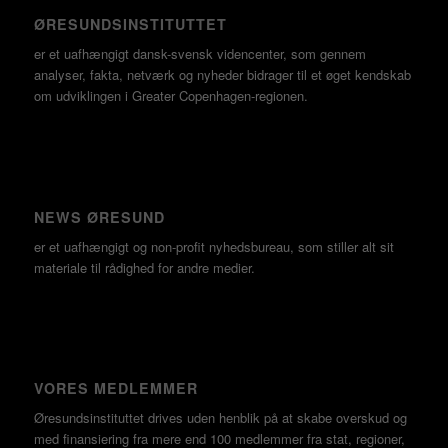
ØRESUNDSINSTITUTTET
er et uafhængigt dansk-svensk videncenter, som gennem
analyser, fakta, netværk og nyheder bidrager til et øget kendskab
om udviklingen i Greater Copenhagen-regionen.
NEWS ØRESUND
er et uafhængigt og non-profit nyhedsbureau, som stiller alt sit
materiale til rådighed for andre medier.
VORES MEDLEMMER
Øresundsinstituttet drives uden henblik på at skabe overskud og
med finansiering fra mere end 100 medlemmer fra stat, regioner,