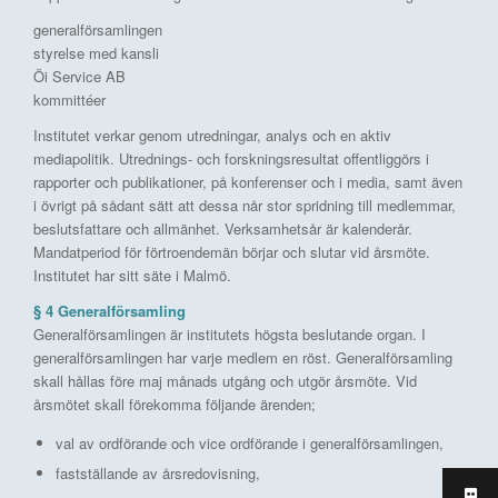
generalförsamlingen
styrelse med kansli
Öi Service AB
kommittéer
Institutet verkar genom utredningar, analys och en aktiv
mediapolitik. Utrednings- och forskningsresultat offentliggörs i
rapporter och publikationer, på konferenser och i media, samt även
i övrigt på sådant sätt att dessa når stor spridning till medlemmar,
beslutsfattare och allmänhet. Verksamhetsår är kalenderår.
Mandatperiod för förtroendemän börjar och slutar vid årsmöte.
Institutet har sitt säte i Malmö.
§ 4 Generalförsamling
Generalförsamlingen är institutets högsta beslutande organ. I
generalförsamlingen har varje medlem en röst. Generalförsamling
skall hållas före maj månads utgång och utgör årsmöte. Vid
årsmötet skall förekomma följande ärenden;
val av ordförande och vice ordförande i generalförsamlingen,
fastställande av årsredovisning,