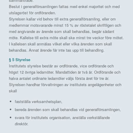
sammanträde.
Beslut i generalförsamlingen fattas med enkel majoritet och med
utslagsröst för ordföranden.
Styrelsen kallar vid behov till extra generalförsamling, eller om
medlemmar motsvarande minst 15 % av röstetalet skriftligen och
med angivande av ärende som skall behandlas, begär sådant
möte. Kallelse till extra möte skall ske minst tre veckor före mötet.
I kallelsen skall anmälas vilket eller vilka ärenden som skall
behandlas. Annat ärende får inte tas upp till behandling.
§ 5 Styrelse
Institutets styrelse består av ordförande, vice ordförande och
högst 12 övriga ledamöter. Mandattiden är två år. Ordförande och
halva antalet ordinarie ledamöter väljs första året för tre år.
Styrelsen handhar förvaltningen av institutets angelägenheter och
skall
fastställa verksamhetsplan,
bereda ärenden som skall behandlas vid generalförsamlingen,
svara för institutets organisation, anställa verkställande
direktör.