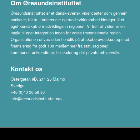
Om Øresundsinstituttet
Øresundsinstituttet er et dansk-svensk videncenter som gennem
analyser, fakta, konferencer og medievirksomhed bidrager til et
øget kendskab om udviklingen i regionen. Vi tror, at viden er en
nøgle til øget integration inden for vores transnationale region.
Organisationen drives uden henblik på at skabe overskud og med
finansiering fra godt 100 medlemmer fra stat, regioner,
kommuner, universiteter, højskoler og det private erhvervsliv.
Kontakt os
Östergatan 9B, 211 25 Malmö
Sverige
+46 (0)40 30 56 30
info@oresundsinstituttet.org