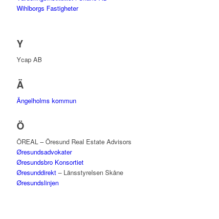
Wihlborgs Fastigheter
Y
Ycap AB
Ä
Ängelholms kommun
Ö
ÖREAL – Öresund Real Estate Advisors
Øresundsadvokater
Øresundsbro Konsortiet
Øresunddirekt
– Länsstyrelsen Skåne
Øresundslinjen