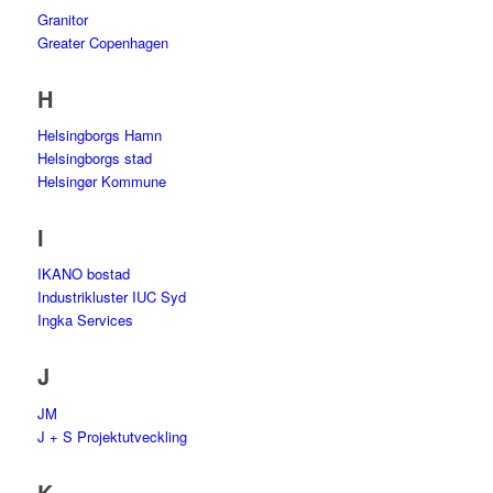
Granitor
Greater Copenhagen
H
Helsingborgs Hamn
Helsingborgs stad
Helsingør Kommune
I
IKANO bostad
Industrikluster IUC Syd
Ingka Services
J
JM
J + S Projektutveckling
K