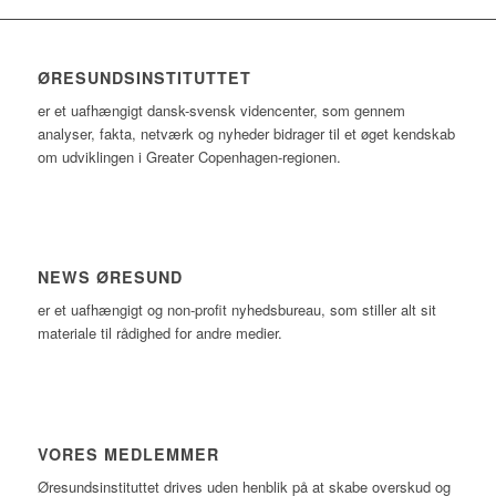
ØRESUNDSINSTITUTTET
er et uafhængigt dansk-svensk videncenter, som gennem
analyser, fakta, netværk og nyheder bidrager til et øget kendskab
om udviklingen i Greater Copenhagen-regionen.
NEWS ØRESUND
er et uafhængigt og non-profit nyhedsbureau, som stiller alt sit
materiale til rådighed for andre medier.
VORES MEDLEMMER
Øresundsinstituttet drives uden henblik på at skabe overskud og