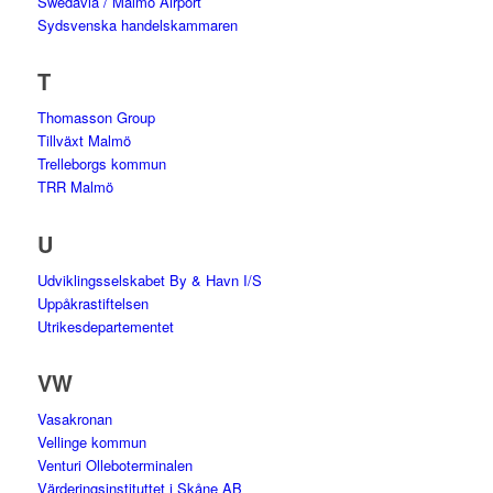
Swedavia / Malmö Airport
Sydsvenska handelskammaren
T
Thomasson Group
Tillväxt Malmö
Trelleborgs kommun
TRR Malmö
U
Udviklingsselskabet By & Havn I/S
Uppåkrastiftelsen
Utrikesdepartementet
VW
Vasakronan
Vellinge kommun
Venturi Olleboterminalen
Värderingsinstituttet i Skåne AB