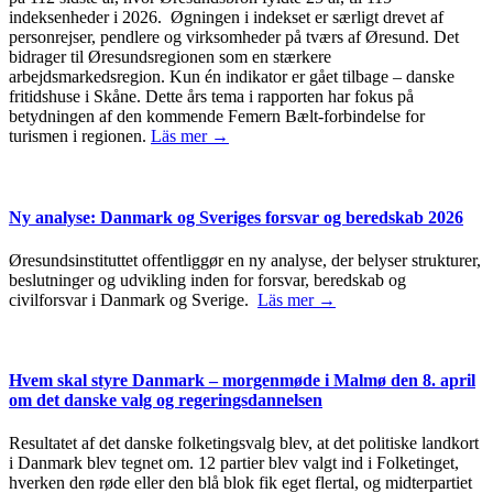
indeksenheder i 2026. Øgningen i indekset er særligt drevet af
personrejser, pendlere og virksomheder på tværs af Øresund. Det
bidrager til Øresundsregionen som en stærkere
arbejdsmarkedsregion. Kun én indikator er gået tilbage – danske
fritidshuse i Skåne. Dette års tema i rapporten har fokus på
betydningen af den kommende Femern Bælt-forbindelse for
turismen i regionen.
Läs mer →
Ny analyse: Danmark og Sveriges forsvar og beredskab 2026
Øresundsinstituttet offentliggør en ny analyse, der belyser strukturer,
beslutninger og udvikling inden for forsvar, beredskab og
civilforsvar i Danmark og Sverige.
Läs mer →
Hvem skal styre Danmark – morgenmøde i Malmø den 8. april
om det danske valg og regeringsdannelsen
Resultatet af det danske folketingsvalg blev, at det politiske landkort
i Danmark blev tegnet om. 12 partier blev valgt ind i Folketinget,
hverken den røde eller den blå blok fik eget flertal, og midterpartiet