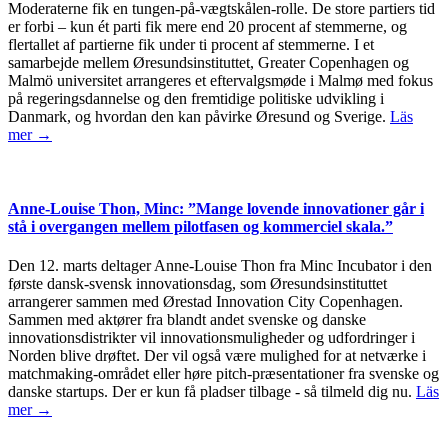
Moderaterne fik en tungen-på-vægtskålen-rolle. De store partiers tid
er forbi – kun ét parti fik mere end 20 procent af stemmerne, og
flertallet af partierne fik under ti procent af stemmerne. I et
samarbejde mellem Øresundsinstituttet, Greater Copenhagen og
Malmö universitet arrangeres et eftervalgsmøde i Malmø med fokus
på regeringsdannelse og den fremtidige politiske udvikling i
Danmark, og hvordan den kan påvirke Øresund og Sverige.
Läs
mer →
Anne-Louise Thon, Minc: ”Mange lovende innovationer går i
stå i overgangen mellem pilotfasen og kommerciel skala.”
Den 12. marts deltager Anne-Louise Thon fra Minc Incubator i den
første dansk-svensk innovationsdag, som Øresundsinstituttet
arrangerer sammen med Ørestad Innovation City Copenhagen.
Sammen med aktører fra blandt andet svenske og danske
innovationsdistrikter vil innovationsmuligheder og udfordringer i
Norden blive drøftet. Der vil også være mulighed for at netværke i
matchmaking-området eller høre pitch-præsentationer fra svenske og
danske startups. Der er kun få pladser tilbage - så tilmeld dig nu.
Läs
mer →