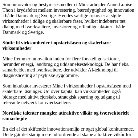
Som innovator og bestyrelsesmedlem i Minc arbejder Anne-Louise
Thon i krydsfeltet mellem investering, bæredygtighed og innovation
i både Danmark og Sverige. Hendes særlige fokus er at støtte
virksomheder i tidlige og skalerbare faser, hvilket indebærer tæt
dialog med iværksættere, investorer og offentlige aktører i både
Danmark og Sverige.
Støtte til virksomheder i opstartsfasen og skalerbare
virksomheder
Minc fremmer innovation inden for flere forskellige sektorer,
herunder energi, landbrug og uddannelsesteknologi. De har f.eks.
samarbejdet med iværksættere, der udvikler AI-teknologi til
diagnosticering af psykiske sygdomme.
Som inkubator investerer Minc i virksomheder i opstartsfasen med
skalerbare løsninger. Ud over kapital kan virksomheden også
bidrage med aktivt ejerskab, strategisk sparring og adgang til
relevante netværk for iværksættere.
Nordiske talenter mangler attraktive vilkår og tværsektorielt
samarbejde
En del af det skiftende innovationsmiljø er øget global konkurrence.
Dette gør det stadig mere udfordrende at skabe attraktive vilkår for