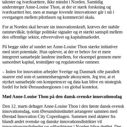
talenter og iværksættere, ikke mindst i Norden. Samtidig
understreger Anne-Louise Thon, at der er stærk forskning og
iværksætteri her, men at mange lovende innovationer går i stå i
overgangen mellem pilotfasen og kommerciel skala.
For at Norden skal bevare sin innovationskraft, kræves der stabile
rammevilkår, tydelige politiske signaler og et stærkt samspil mellem
den offentlige sektor, erhvervslivet og kapitalmarkedet.
På begge sider af sundet ser Anne-Louise Thon stærke initiativer
med stort potentiale. Hun oplever, at der er behov for et mere
integreret samarbejde landene imellem, for eksempel gennem mere
samordnet kapital, testmiljøer og regulatoriske rammer.
– Inden for innovation arbejder Sverige og Danmark ofte parallelt
snarere end som et sammenhængende økosystem. Jeg tror, at et
styrket samarbejde om kompetencer og data kan blive en strategisk
fordel for hele Øresundsregionen i en global kontekst.
Mød Anne-Louise Thon på den dansk-svenske innovationsdag
Den 12. marts deltager Anne-Louise Thon i den første dansk-svensk
innovationsdag, som Øresundsinstituttet arrangerer sammen med
Ørestad Innovation City Copenhagen. Sammen med aktører fra
blandt andet svenske og danske innovationsdistrikter vil
innovationsmuligheder og udfordringer i Norden blive drøftet. Der