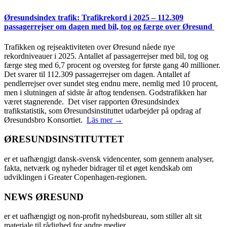
Øresundsindex trafik: Trafikrekord i 2025 – 112.309
passagerrejser om dagen med bil, tog og færge over Øresund
Trafikken og rejseaktiviteten over Øresund nåede nye
rekordniveauer i 2025. Antallet af passagerrejser med bil, tog og
færge steg med 6,7 procent og oversteg for første gang 40 millioner.
Det svarer til 112.309 passagerrejser om dagen. Antallet af
pendlerrejser over sundet steg endnu mere, nemlig med 10 procent,
men i slutningen af sidste år aftog tendensen. Godstrafikken har
været stagnerende. Det viser rapporten Øresundsindex
trafikstatistik, som Øresundsinstituttet udarbejder på opdrag af
Øresundsbro Konsortiet.
Läs mer →
ØRESUNDSINSTITUTTET
er et uafhængigt dansk-svensk videncenter, som gennem analyser,
fakta, netværk og nyheder bidrager til et øget kendskab om
udviklingen i Greater Copenhagen-regionen.
NEWS ØRESUND
er et uafhængigt og non-profit nyhedsbureau, som stiller alt sit
materiale til rådighed for andre medier.