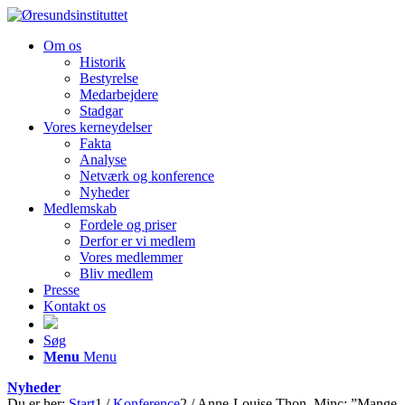
Om os
Historik
Bestyrelse
Medarbejdere
Stadgar
Vores kerneydelser
Fakta
Analyse
Netværk og konference
Nyheder
Medlemskab
Fordele og priser
Derfor er vi medlem
Vores medlemmer
Bliv medlem
Presse
Kontakt os
Søg
Menu
Menu
Nyheder
Du er her:
Start
1
/
Konference
2
/
Anne-Louise Thon, Minc: ”Mange