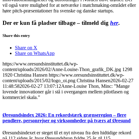
vil også være mulighed for at netværke i matchmaking-området eller
høre pitch-præsentationer fra svenske og danske startups.
Der er kun få pladser tilbage – tilmeld dig
her
.
Share this entry
Share on X
Share on WhatsApp
https://www.oresundsinstituttet.dk/wp-
content/uploads/2026/02/Anne-Louise-Thon_grafik_DK.jpg
1298
1920
Christina Hansen
https://www.oresundsinstituttet.dk/wp-
content/uploads/2015/02/logo_oi.png
Christina Hansen
2026-02-27
11:48:58
2026-02-27 13:07:12
Anne-Louise Thon, Minc: ”Mange
lovende innovationer går i stå i overgangen mellem pilotfasen og
kommerciel skala.”
Øresundsindex 2026: En rekordstærk grænseregion – flere
pendlere, personrejser og virksomheder på tværs af Øresund
Øresundsindexet er steget til et nyt niveau fra den hidtidige rekord
på 112 sidste år, hvor Øresundsbron fyldte 25 år, til 115