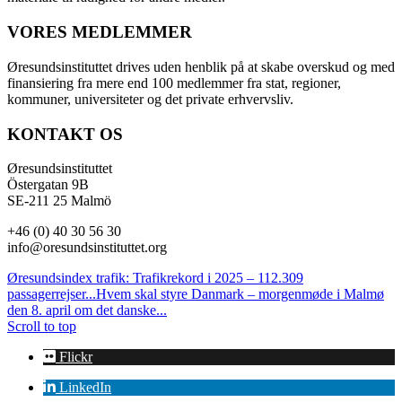
VORES MEDLEMMER
Øresundsinstituttet drives uden henblik på at skabe overskud og med
finansiering fra mere end 100 medlemmer fra stat, regioner,
kommuner, universiteter og det private erhvervsliv.
KONTAKT OS
Øresundsinstituttet
Östergatan 9B
SE-211 25 Malmö
+46 (0) 40 30 56 30
info@oresundsinstituttet.org
Øresundsindex trafik: Trafikrekord i 2025 – 112.309
passagerrejser...
Hvem skal styre Danmark – morgenmøde i Malmø
den 8. april om det danske...
Scroll to top
Flickr
LinkedIn