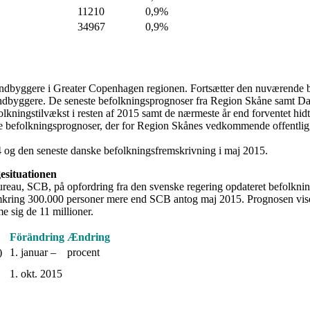
11210
0,9%
34967
0,9%
 indbyggere i Greater Copenhagen regionen. Fortsætter den nuværende be
byggere. De seneste befolkningsprognoser fra Region Skåne samt Danmar
kningstilvækst i resten af 2015 samt de nærmeste år end forventet hidtil
e nye befolkningsprognoser, der for Region Skånes vedkommende offent
14 og den seneste danske befolkningsfremskrivning i maj 2015.
gesituationen
bureau, SCB, på opfordring fra den svenske regering opdateret befolknin
mkring 300.000 personer mere end SCB antog maj 2015. Prognosen viser
e sig de 11 millioner.
Förändring
Ændring
)
1. januar –
procent
1. okt. 2015