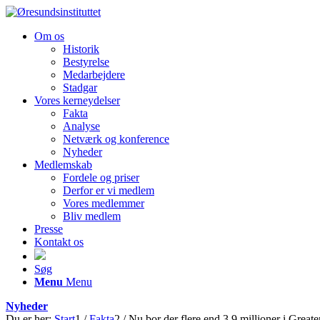
Om os
Historik
Bestyrelse
Medarbejdere
Stadgar
Vores kerneydelser
Fakta
Analyse
Netværk og konference
Nyheder
Medlemskab
Fordele og priser
Derfor er vi medlem
Vores medlemmer
Bliv medlem
Presse
Kontakt os
Søg
Menu
Menu
Nyheder
Du er her:
Start
1
/
Fakta
2
/
Nu bor der flere end 3,9 millioner i Great