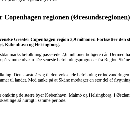
ter Copenhagen regionen (Øresundsregionen)
-svenske Greater Copenhagen region 3,9 millioner. Fortsætter den st
esø, København og Helsingborg.
Østdanmarks befolkning passerede 2,6 millioner tidligere i år. Dermed 
er på samme niveau. De seneste befolkningsprognoser fra Region Skåne o
lkning. Den største årsag til den voksende befolkning er indvandringen f
mmer til landet. Med tanke på at Skåne modtager en stor del af flygtni
r omkring de større byer København, Malmö og Helsingborg. I Østdanma
set lige så hurtigt i samme periode.