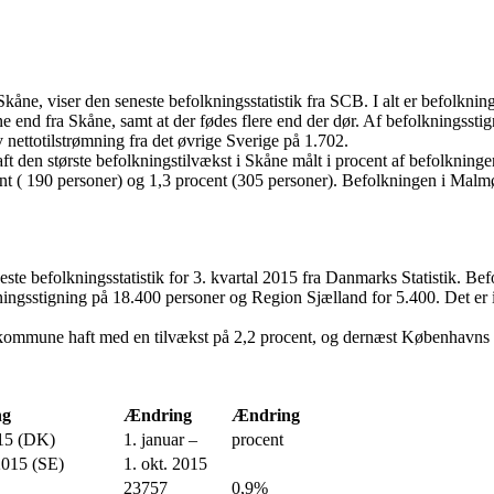
åne, viser den seneste befolkningsstatistik fra SCB. I alt er befolkning
kåne end fra Skåne, samt at der fødes flere end der dør. Af befolkningsst
 nettotilstrømning fra det øvrige Sverige på 1.702.
t den største befolkningstilvækst i Skåne målt i procent af befolkninge
t ( 190 personer) og 1,3 procent (305 personer). Befolkningen i Malmø
ste befolkningsstatistik for 3. kvartal 2015 fra Danmarks Statistik. Be
ingsstigning på 18.400 personer og Region Sjælland for 5.400. Det er især
resø kommune haft med en tilvækst på 2,2 procent, og dernæst Københav
ng
Ændring
Ændring
015 (DK)
1. januar –
procent
 2015 (SE)
1. okt. 2015
23757
0,9%