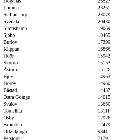
Höganäs
25527
Lomma
23251
Staffanstorp
23079
Svedala
20430
Simrishamn
19069
Sjöbo
18465
Burlöv
17399
Klippan
16866
Höör
15942
Skurup
15153
Åstorp
15126
Bjuv
14963
Hörby
14960
Båstad
14437
Östra Göinge
14015
Svalöv
13650
Tomelilla
13111
Osby
12926
Bromölla
12479
Örkelljunga
9841
Perstorp
7179