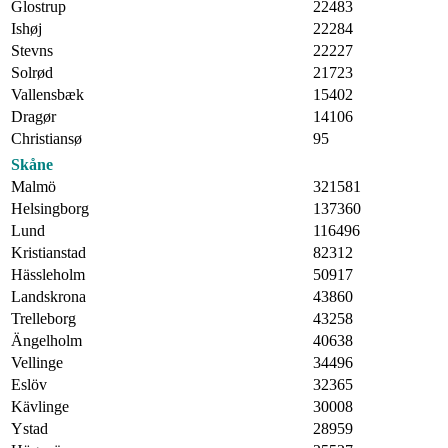
Glostrup
22483
Ishøj
22284
Stevns
22227
Solrød
21723
Vallensbæk
15402
Dragør
14106
Christiansø
95
Skåne
Malmö
321581
Helsingborg
137360
Lund
116496
Kristianstad
82312
Hässleholm
50917
Landskrona
43860
Trelleborg
43258
Ängelholm
40638
Vellinge
34496
Eslöv
32365
Kävlinge
30008
Ystad
28959