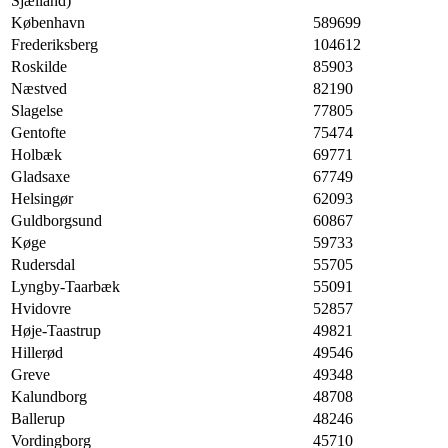
Sjælland)
København
589699
Frederiksberg
104612
Roskilde
85903
Næstved
82190
Slagelse
77805
Gentofte
75474
Holbæk
69771
Gladsaxe
67749
Helsingør
62093
Guldborgsund
60867
Køge
59733
Rudersdal
55705
Lyngby-Taarbæk
55091
Hvidovre
52857
Høje-Taastrup
49821
Hillerød
49546
Greve
49348
Kalundborg
48708
Ballerup
48246
Vordingborg
45710