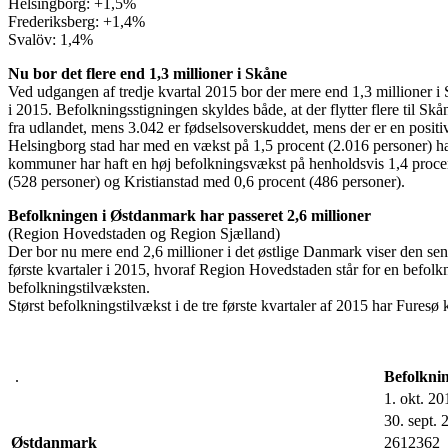
Helsingborg: +1,5%
Frederiksberg: +1,4%
Svalöv: 1,4%
Nu bor det flere end 1,3 millioner i Skåne
Ved udgangen af tredje kvartal 2015 bor der mere end 1,3 millioner i Sk
i 2015. Befolkningsstigningen skyldes både, at der flytter flere til S
fra udlandet, mens 3.042 er fødselsoverskuddet, mens der er en positiv
Helsingborg stad har med en vækst på 1,5 procent (2.016 personer) haf
kommuner har haft en høj befolkningsvækst på henholdsvis 1,4 procen
(528 personer) og Kristianstad med 0,6 procent (486 personer).
Befolkningen i Østdanmark har passeret 2,6 millioner
(Region Hovedstaden og Region Sjælland)
Der bor nu mere end 2,6 millioner i det østlige Danmark viser den sene
første kvartaler i 2015, hvoraf Region Hovedstaden står for en befolkn
befolkningstilvæksten.
Størst befolkningstilvækst i de tre første kvartaler af 2015 har Fu
.
Befolkni
1. okt. 2
30. sept.
Østdanmark
2612362