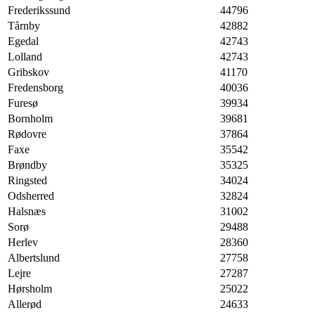
Frederikssund
44796
Tårnby
42882
Egedal
42743
Lolland
42743
Gribskov
41170
Fredensborg
40036
Furesø
39934
Bornholm
39681
Rødovre
37864
Faxe
35542
Brøndby
35325
Ringsted
34024
Odsherred
32824
Halsnæs
31002
Sorø
29488
Herlev
28360
Albertslund
27758
Lejre
27287
Hørsholm
25022
Allerød
24633