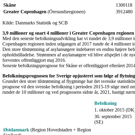
Skåne
1300118
Greater Copenhagen
(Öresundsregionen)
3912480
Kilde: Danmarks Statistik og SCB
3,9 millioner og snart 4 millioner i Greater Copenhagen regionen
Med den seneste befolkningsudvikling har vi rundet de 3,9 millioner
Copenhagen regionen inden udgangen af 2017 runde de 4 millioner ind
Den store tilstrømning af asylansøgere indebærer en endnu højere befol
opholdstilladelse. Strømmen af asylansøgere vil blive afspejlet i d
forventes offentliggjort maj 2016.
Seneste befolkningsprognose for Skåne er offentliggjort efteråret 20
Befolkningsprognosen for Sverige opjusteret som følge af flytnin
Grundet den store tilstrømning af flygtninge har det svenske statistik
prognose vil den svenske befolkning i perioden 2015-19 stige med o
rundet de 10 millioner og ved prognosens sidste år, 2021, hastigt nærm
.
Befolkning
.
1. oktober 2015 (DK
30. september 2015
.
(SE)
Østdanmark
(Region Hovedstaden + Region