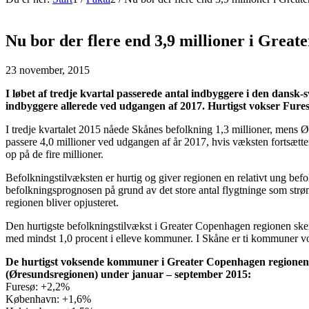
Nu bor der flere end 3,9 millioner i Grea
23 november, 2015
I løbet af tredje kvartal passerede antal indbyggere i den dansk
indbyggere allerede ved udgangen af 2017. Hurtigst vokser Fur
I tredje kvartalet 2015 nåede Skånes befolkning 1,3 millioner, mens 
passere 4,0 millioner ved udgangen af år 2017, hvis væksten fortsætt
op på de fire millioner.
Befolkningstilvæksten er hurtig og giver regionen en relativt ung befo
befolkningsprognosen på grund av det store antal flygtninge som strø
regionen bliver opjusteret.
Den hurtigste befolkningstilvækst i Greater Copenhagen regionen ske
med mindst 1,0 procent i elleve kommuner. I Skåne er ti kommuner vok
De hurtigst voksende kommuner i Greater Copenhagen regionen
(Øresundsregionen) under januar – september 2015:
Furesø: +2,2%
København: +1,6%