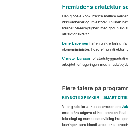
Fremtidens arkitektur 
Den globale konkurrence mellem verdens by
virksomheder og investorer. Hvilken bety
forener bæredygtighed med god livskvali
attraktionskraft?
Lene Espersen
har en unik erfaring fra
økonomiminister. I dag er hun direktør 
Christer Larsson
er stadsbyggnadsdirek
arbejdet for regeringen med at udarbejde e
Flere talere på program
KEYNOTE SPEAKER – SMART CITIE
Vi er glade for at kunne præsentere
Juk
næste års udgave af konferencen Real Es
teknologi og samfundsudvikling hænger
løsninger, som blandt andet skal forbed