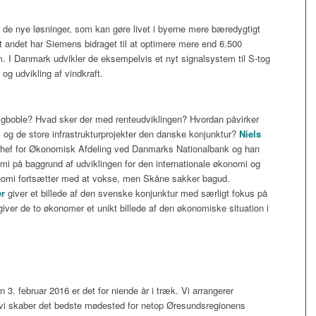
r de nye løsninger, som kan gøre livet i byerne mere bæredygtigt
dt andet har Siemens bidraget til at optimere mere end 6.500
. I Danmark udvikler de eksempelvis et nyt signalsystem til S-tog
 og udvikling af vindkraft.
ligboble? Hvad sker der med renteudviklingen? Hvordan påvirker
og de store infrastrukturprojekter den danske konjunktur?
Niels
chef for Økonomisk Afdeling ved Danmarks Nationalbank og han
mi på baggrund af udviklingen for den internationale økonomi og
nomi fortsætter med at vokse, men Skåne sakker bagud.
er
giver et billede af den svenske konjunktur med særligt fokus på
r de to økonomer et unikt billede af den økonomiske situation i
N
 3. februar 2016 er det for niende år i træk. Vi arrangerer
vi skaber det bedste mødested for netop Øresundsregionens