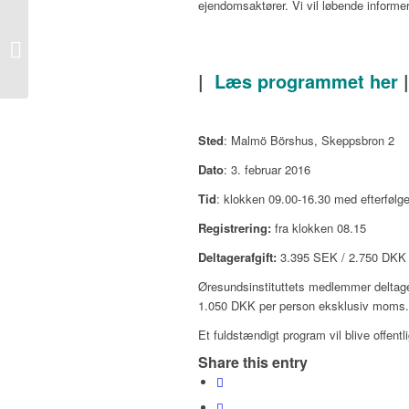
ejendomsaktører. Vi vil løbende informe
Nu bor der flere end 3,9
millioner i Greater
Copenhagen regionen
|
Læs programmet her
(Øresunds...
Sted
: Malmö Börshus, Skeppsbron 2
Dato
: 3. februar 2016
Tid
: klokken 09.00-16.30 med efterfølg
Registrering:
fra klokken 08.15
Deltagerafgift:
3.395 SEK / 2.750 DKK 
Øresundsinstituttets medlemmer deltage
1.050 DKK per person eksklusiv moms.
Et fuldstændigt program vil blive offentli
Share this entry