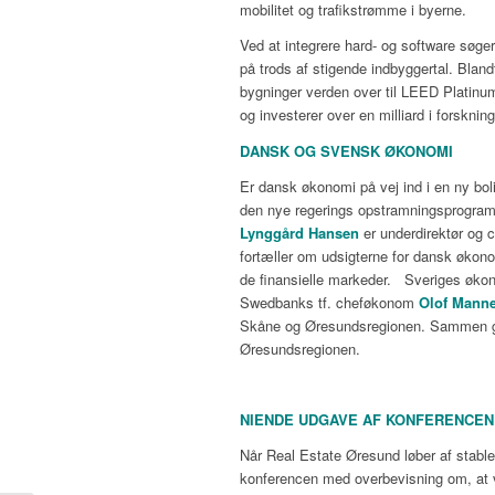
mobilitet og trafikstrømme i byerne.
Ved at integrere hard- og software søge
på trods af stigende indbyggertal. Blan
bygninger verden over til LEED Platinum
og investerer over en milliard i forskning
DANSK OG SVENSK ØKONOMI
Er dansk økonomi på vej ind i en ny bo
den nye regerings opstramningsprogram 
Lynggård Hansen
er underdirektør og 
fortæller om udsigterne for dansk økono
de finansielle markeder. Sveriges øko
Swedbanks tf. cheføkonom
Olof Mann
Skåne og Øresundsregionen. Sammen give
Øresundsregionen.
NIENDE UDGAVE AF KONFERENCE
Når Real Estate Øresund løber af stablen
konferencen med overbevisning om, at 