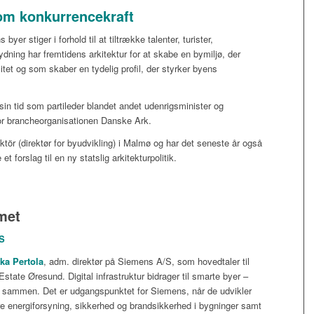
som konkurrencekraft
er stiger i forhold til at tiltrække talenter, turister,
dning har fremtidens arkitektur for at skabe en bymiljø, der
tet og som skaber en tydelig profil, der styrker byens
 sin tid som partileder blandet andet udenrigsminister og
for brancheorganisationen Danske Ark.
tör (direktør for byudvikling) i Malmø og har det seneste år også
t forslag til en ny statslig arkitekturpolitik.
met
S
ka Pertola
, adm. direktør på Siemens A/S, som hovedtaler til
tate Øresund. Digital infrastruktur bidrager til smarte byer –
 sammen. Det er udgangspunktet for Siemens, når de udvikler
re energiforsyning, sikkerhed og brandsikkerhed i bygninger samt