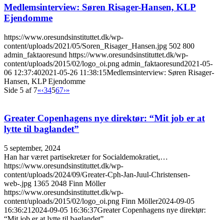
Medlemsinterview: Søren Risager-Hansen, KLP
Ejendomme
https://www.oresundsinstituttet.dk/wp-
content/uploads/2021/05/Soren_Risager_Hansen.jpg
502
800
admin_faktaoresund
https://www.oresundsinstituttet.dk/wp-
content/uploads/2015/02/logo_oi.png
admin_faktaoresund
2021-05-
06 12:37:40
2021-05-26 11:38:15
Medlemsinterview: Søren Risager-
Hansen, KLP Ejendomme
Side 5 af 7
«
‹
3
4
5
6
7
›
»
Greater Copenhagens nye direktør: “Mit job er at
lytte til baglandet”
5 september, 2024
Han har været partisekretær for Socialdemokratiet,…
https://www.oresundsinstituttet.dk/wp-
content/uploads/2024/09/Greater-Cph-Jan-Juul-Christensen-
web-.jpg
1365
2048
Finn Möller
https://www.oresundsinstituttet.dk/wp-
content/uploads/2015/02/logo_oi.png
Finn Möller
2024-09-05
16:36:21
2024-09-05 16:36:37
Greater Copenhagens nye direktør:
“Mit job er at lytte til baglandet”