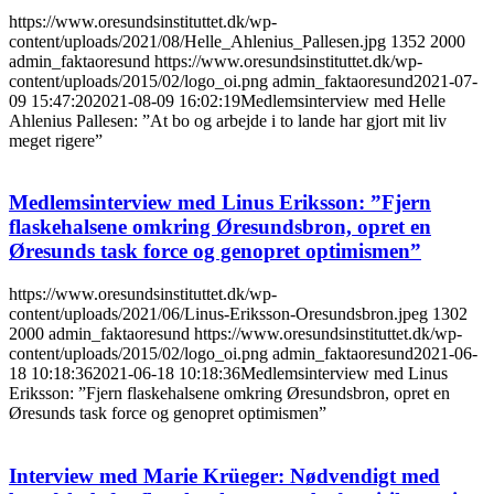
https://www.oresundsinstituttet.dk/wp-
content/uploads/2021/08/Helle_Ahlenius_Pallesen.jpg
1352
2000
admin_faktaoresund
https://www.oresundsinstituttet.dk/wp-
content/uploads/2015/02/logo_oi.png
admin_faktaoresund
2021-07-
09 15:47:20
2021-08-09 16:02:19
Medlemsinterview med Helle
Ahlenius Pallesen: ”At bo og arbejde i to lande har gjort mit liv
meget rigere”
Medlemsinterview med Linus Eriksson: ”Fjern
flaskehalsene omkring Øresundsbron, opret en
Øresunds task force og genopret optimismen”
https://www.oresundsinstituttet.dk/wp-
content/uploads/2021/06/Linus-Eriksson-Oresundsbron.jpeg
1302
2000
admin_faktaoresund
https://www.oresundsinstituttet.dk/wp-
content/uploads/2015/02/logo_oi.png
admin_faktaoresund
2021-06-
18 10:18:36
2021-06-18 10:18:36
Medlemsinterview med Linus
Eriksson: ”Fjern flaskehalsene omkring Øresundsbron, opret en
Øresunds task force og genopret optimismen”
Interview med Marie Krüeger: Nødvendigt med