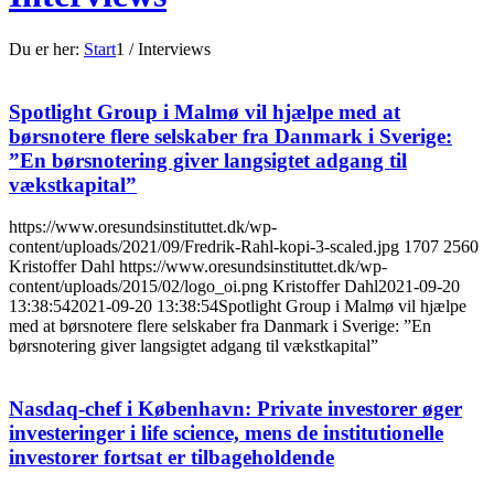
Du er her:
Start
1
/
Interviews
Spotlight Group i Malmø vil hjælpe med at
børsnotere flere selskaber fra Danmark i Sverige:
”En børsnotering giver langsigtet adgang til
vækstkapital”
https://www.oresundsinstituttet.dk/wp-
content/uploads/2021/09/Fredrik-Rahl-kopi-3-scaled.jpg
1707
2560
Kristoffer Dahl
https://www.oresundsinstituttet.dk/wp-
content/uploads/2015/02/logo_oi.png
Kristoffer Dahl
2021-09-20
13:38:54
2021-09-20 13:38:54
Spotlight Group i Malmø vil hjælpe
med at børsnotere flere selskaber fra Danmark i Sverige: ”En
børsnotering giver langsigtet adgang til vækstkapital”
Nasdaq-chef i København: Private investorer øger
investeringer i life science, mens de institutionelle
investorer fortsat er tilbageholdende