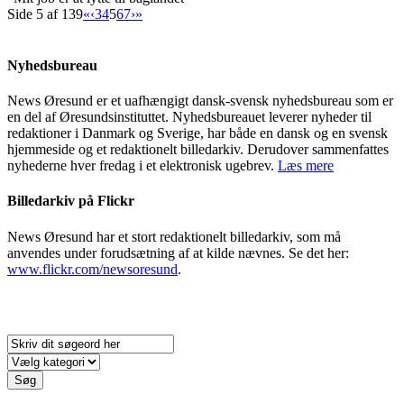
Side 5 af 139
«
‹
3
4
5
6
7
›
»
Nyhedsbureau
News Øresund er et uafhængigt dansk-svensk nyhedsbureau som er
en del af Øresundsinstituttet. Nyhedsbureauet leverer nyheder til
redaktioner i Danmark og Sverige, har både en dansk og en svensk
hjemmeside og et redaktionelt billedarkiv. Derudover sammenfattes
nyhederne hver fredag i et elektronisk ugebrev.
Læs mere
Billedarkiv på Flickr
News Øresund har et stort redaktionelt billedarkiv, som må
anvendes under forudsætning af at kilde nævnes. Se det her:
www.flickr.com/newsoresund
.
Søg