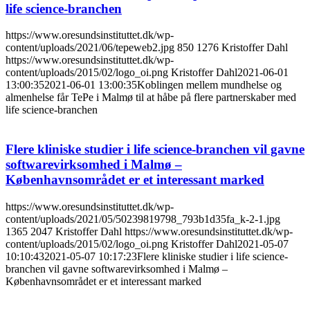
life science-branchen
https://www.oresundsinstituttet.dk/wp-
content/uploads/2021/06/tepeweb2.jpg
850
1276
Kristoffer Dahl
https://www.oresundsinstituttet.dk/wp-
content/uploads/2015/02/logo_oi.png
Kristoffer Dahl
2021-06-01
13:00:35
2021-06-01 13:00:35
Koblingen mellem mundhelse og
almenhelse får TePe i Malmø til at håbe på flere partnerskaber med
life science-branchen
Flere kliniske studier i life science-branchen vil gavne
softwarevirksomhed i Malmø –
Københavnsområdet er et interessant marked
https://www.oresundsinstituttet.dk/wp-
content/uploads/2021/05/50239819798_793b1d35fa_k-2-1.jpg
1365
2047
Kristoffer Dahl
https://www.oresundsinstituttet.dk/wp-
content/uploads/2015/02/logo_oi.png
Kristoffer Dahl
2021-05-07
10:10:43
2021-05-07 10:17:23
Flere kliniske studier i life science-
branchen vil gavne softwarevirksomhed i Malmø –
Københavnsområdet er et interessant marked