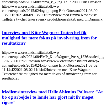
content/uploads/2021/08/emma_k_2.jpg
1217
2000
Erik Ottosson
https://www.oresundsinstituttet.dk/wp-
content/uploads/2015/02/logo_oi.png
Erik Ottosson
2021-08-09
13:20:16
2021-08-09 13:20:16
Interview med Emma Kronqvist:
Tidligere tv-chef tager svensk produktionsselskab med til Danmark
Interview med Kitte Wagner: Teaterchef fik
mulighed for mere fokus på involvering frem for
resultatkrav
https://www.oresundsinstituttet.dk/wp-
content/uploads/2021/08/EMP_KitteWagner_Press_1336-scaled.jpg
1707
2560
Erik Ottosson
https://www.oresundsinstituttet.dk/wp-
content/uploads/2015/02/logo_oi.png
Erik Ottosson
2021-08-02
11:14:42
2021-08-02 11:14:42
Interview med Kitte Wagner:
Teaterchef fik mulighed for mere fokus på involvering frem for
resultatkrav
Medlemsinterview med Helle Ahlenius Pallesen: ”At
bo og arbejde i to lande har gjort mit liv meget
rigere”