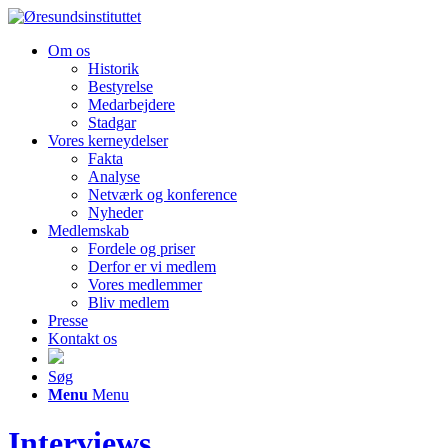
Om os
Historik
Bestyrelse
Medarbejdere
Stadgar
Vores kerneydelser
Fakta
Analyse
Netværk og konference
Nyheder
Medlemskab
Fordele og priser
Derfor er vi medlem
Vores medlemmer
Bliv medlem
Presse
Kontakt os
Søg
Menu
Menu
Interviews