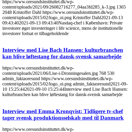
https://www.oresundsinstituttet.dk/wp-
content/uploads/2021/09/26082716277_04aa3fd285_k-3.jpg
1365
2048
Kristoffer Dahl
https://www.oresundsinstituttet.dk/wp-
content/uploads/2015/02/logo_oi.png
Kristoffer Dahl
2021-09-13
09:43:40
2021-09-13 09:43:40
Nasdaq-chef i København: Private
investorer øger investeringer i life science, mens de institutionelle
investorer fortsat er tilbageholdende
Interview med Lise Bach Hansen: kulturbranchen
kan blive løftestang for dansk-svensk samarbejde
https://www.oresundsinstituttet.dk/wp-
content/uploads/2021/06/Lise-i-Dronningesalen.jpg
768
530
admin_faktaoresund
https://www.oresundsinstituttet.dk/wp-
content/uploads/2015/02/logo_oi.png
admin_faktaoresund
2021-09-
10 15:25:44
2021-09-10 15:25:44
Interview med Lise Bach Hansen:
kulturbranchen kan blive løftestang for dansk-svensk samarbejde
Interview med Emma Kronqvist: Tidligere tv-chef
tager svensk produktionsselskab med til Danmark
https://www.oresundsinstituttet.dk/wp-