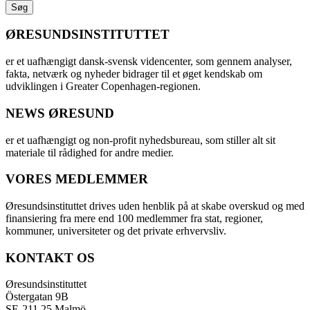
ØRESUNDSINSTITUTTET
er et uafhængigt dansk-svensk videncenter, som gennem analyser,
fakta, netværk og nyheder bidrager til et øget kendskab om
udviklingen i Greater Copenhagen-regionen.
NEWS ØRESUND
er et uafhængigt og non-profit nyhedsbureau, som stiller alt sit
materiale til rådighed for andre medier.
VORES MEDLEMMER
Øresundsinstituttet drives uden henblik på at skabe overskud og med
finansiering fra mere end 100 medlemmer fra stat, regioner,
kommuner, universiteter og det private erhvervsliv.
KONTAKT OS
Øresundsinstituttet
Östergatan 9B
SE-211 25 Malmö