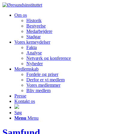
Om os
Historik
Bestyrelse
Medarbejdere
Stadgar
Vores kerneydelser
Fakta
Analyse
Netværk og konference
Nyheder
Medlemskab
Fordele og priser
Derfor er vi medlem
Vores medlemmer
Bliv medlem
Presse
Kontakt os
Søg
Menu
Menu
Samfund