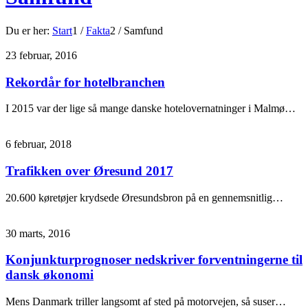
Du er her:
Start
1
/
Fakta
2
/
Samfund
23 februar, 2016
Rekordår for hotelbranchen
I 2015 var der lige så mange danske hotelovernatninger i Malmø…
6 februar, 2018
Trafikken over Øresund 2017
20.600 køretøjer krydsede Øresundsbron på en gennemsnitlig…
30 marts, 2016
Konjunkturprognoser nedskriver forventningerne til
dansk økonomi
Mens Danmark triller langsomt af sted på motorvejen, så suser…