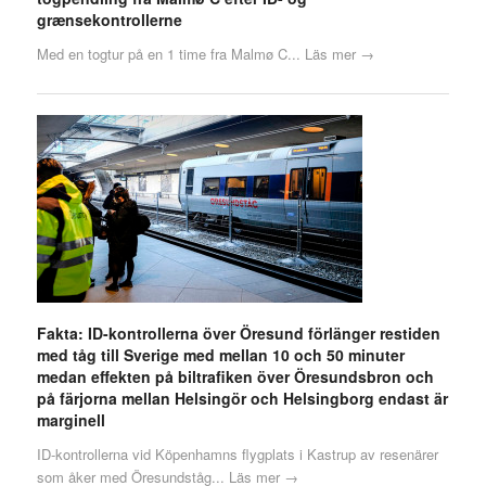
grænsekontrollerne
Med en togtur på en 1 time fra Malmø C...
Läs mer →
Fakta: ID-kontrollerna över Öresund förlänger restiden
med tåg till Sverige med mellan 10 och 50 minuter
medan effekten på biltrafiken över Öresundsbron och
på färjorna mellan Helsingör och Helsingborg endast är
marginell
ID-kontrollerna vid Köpenhamns flygplats i Kastrup av resenärer
som åker med Öresundståg...
Läs mer →