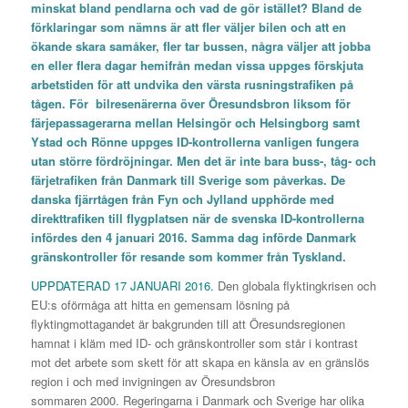
minskat bland pendlarna och vad de gör istället? Bland de
förklaringar som nämns är att fler väljer bilen och att en
ökande skara samåker, fler tar bussen, några väljer att jobba
en eller flera dagar hemifrån medan vissa uppges förskjuta
arbetstiden för att undvika den värsta rusningstrafiken på
tågen. För bilresenärerna över Öresundsbron liksom för
färjepassagerarna mellan Helsingör och Helsingborg samt
Ystad och Rönne uppges ID-kontrollerna vanligen fungera
utan större fördröjningar. Men det är inte bara buss-, tåg- och
färjetrafiken från Danmark till Sverige som påverkas. De
danska fjärrtågen från Fyn och Jylland upphörde med
direkttrafiken till flygplatsen när de svenska ID-kontrollerna
infördes den 4 januari 2016. Samma dag införde Danmark
gränskontroller för resande som kommer från Tyskland.
UPPDATERAD 17 JANUARI 2016.
Den globala flyktingkrisen och
EU:s oförmåga att hitta en gemensam lösning på
flyktingmottagandet är bakgrunden till att Öresundsregionen
hamnat i kläm med ID- och gränskontroller som står i kontrast
mot det arbete som skett för att skapa en känsla av en gränslös
region i och med invigningen av Öresundsbron
sommaren 2000. Regeringarna i Danmark och Sverige har olika