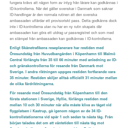
fungera krävs att någon form av intyg från lärare kan godkännas i
ID-kontrollerna. När det gäller svenskar i Danmark som saknar
ID-handlingar är den normala rutinen att den svenska
ambassaden utfärdar ett provisoriskt pass. Detta godkänns dock
inte i ID-kontrollerna utan nu har en ny rutin skapats där
ambassaden kan göra ett utdrag ur passregistret och som med
en stämpel från ambassaden kan godkännas i ID-kontrollerna.
Enligt Skånetrafikens reseplanerare har restiden med
Öresundståg från Huvudbangården i Köpenhamn till Malmö
Central förlängts från 35 till 66 minuter med anledning av ID-
och gränskontrollerna för resande från Danmark mot
Sverige. I andra riktningen uppges restiden fortfarande vara
35 minuter. Restiden skiljer alltså officiellt 31 minuter mellan
de olika färdriktningarna.
För resande med Öresundståg från Köpenhamn till den
första stationen i Sverige, Hyllie, förlängs restiden med
mellan 10 och 30 minuter när alla måste kliva av tåget vid
flygplatsen i Kastrup, gå igenom någon av de 34 ID-
kontrollstationerna vid spår 1 och sedan ta nästa tåg. Från
början talades det om att väntetiden till nästa tåg mot