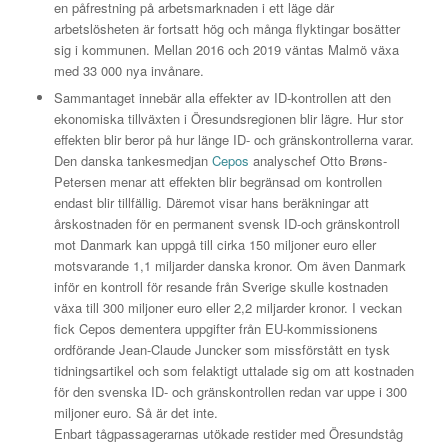
en påfrestning på arbetsmarknaden i ett läge där
arbetslösheten är fortsatt hög och många flyktingar bosätter
sig i kommunen. Mellan 2016 och 2019 väntas Malmö växa
med 33 000 nya invånare.
Sammantaget innebär alla effekter av ID-kontrollen att den
ekonomiska tillväxten i Öresundsregionen blir lägre. Hur stor
effekten blir beror på hur länge ID- och gränskontrollerna varar.
Den danska tankesmedjan
Cepos
analyschef Otto Brøns-
Petersen menar att effekten blir begränsad om kontrollen
endast blir tillfällig. Däremot visar hans beräkningar att
årskostnaden för en permanent svensk ID-och gränskontroll
mot Danmark kan uppgå till cirka 150 miljoner euro eller
motsvarande 1,1 miljarder danska kronor. Om även Danmark
inför en kontroll för resande från Sverige skulle kostnaden
växa till 300 miljoner euro eller 2,2 miljarder kronor. I veckan
fick Cepos dementera uppgifter från EU-kommissionens
ordförande Jean-Claude Juncker som missförstått en tysk
tidningsartikel och som felaktigt uttalade sig om att kostnaden
för den svenska ID- och gränskontrollen redan var uppe i 300
miljoner euro. Så är det inte.
Enbart tågpassagerarnas utökade restider med Öresundståg