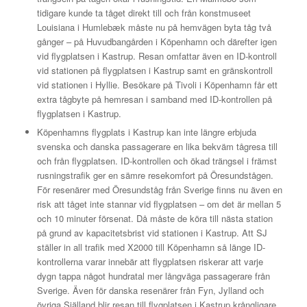
tidigare kunde ta tåget direkt till och från konstmuseet
Louisiana i Humlebæk måste nu på hemvägen byta tåg två
gånger – på Huvudbangården i Köpenhamn och därefter igen
vid flygplatsen i Kastrup. Resan omfattar även en ID-kontroll
vid stationen på flygplatsen i Kastrup samt en gränskontroll
vid stationen i Hyllie. Besökare på Tivoli i Köpenhamn får ett
extra tågbyte på hemresan i samband med ID-kontrollen på
flygplatsen i Kastrup.
Köpenhamns flygplats i Kastrup kan inte längre erbjuda
svenska och danska passagerare en lika bekväm tågresa till
och från flygplatsen. ID-kontrollen och ökad trängsel i främst
rusningstrafik ger en sämre resekomfort på Öresundstågen.
För resenärer med Öresundståg från Sverige finns nu även en
risk att tåget inte stannar vid flygplatsen – om det är mellan 5
och 10 minuter försenat. Då måste de köra till nästa station
på grund av kapacitetsbrist vid stationen i Kastrup. Att SJ
ställer in all trafik med X2000 till Köpenhamn så länge ID-
kontrollerna varar innebär att flygplatsen riskerar att varje
dygn tappa något hundratal mer långväga passagerare från
Sverige. Även för danska resenärer från Fyn, Jylland och
övriga Själland blir resan till flygplatsen i Kastrup krångligare