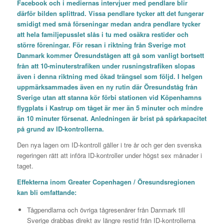
Facebook och i mediernas intervjuer med pendlare blir
därför bilden splittrad. Vissa pendlare tycker att det fungerar
smidigt med små förseningar medan andra pendlare tycker
att hela familjepusslet slås i tu med osäkra restider och
större föreningar.
För resan i riktning från Sverige mot
Danmark kommer Öresundstågen att gå som vanligt bortsett
från att 10-minuterstrafiken under rusningstrafiken slopas
även i denna riktning med ökad trängsel som följd. I helgen
uppmärksammades även en ny rutin där Öresundståg från
Sverige utan att stanna kör förbi stationen vid Köpenhamns
flygplats i Kastrup om tåget är mer än 5 minuter och mindre
än 10 minuter försenat. Anledningen är brist på spårkapacitet
på grund av ID-kontrollerna.
Den nya lagen om ID-kontroll gäller i tre år och ger den svenska
regeringen rätt att införa ID-kontroller under högst sex månader i
taget.
Effekterna inom Greater Copenhagen / Öresundsregionen
kan bli omfattande:
Tågpendlarna och övriga tågresenärer från Danmark till
Sverige drabbas direkt av längre restid från ID-kontrollerna