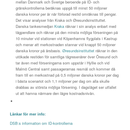
mellan Danmark och Sverige beroende på ID- och
gränskontrollerna beräknas uppgå till minst 50 miljoner
danska kronor per år när förlorad restid omräknas till pengar.
Det visar analyser från Kraka och Øresundsinstituttet.
Danska tankesmedjan
Kraka
räknar i sin analys enbart med
tågpendlare och räknar på den minsta möjliga förseningen på
10 minuter vid stationen vid Köpenhamns flygplats i Kastrup
och menar att merkostnaden stannar vid knappt 50 miljoner
danska kronor på årsbasis.
Øresundsinstituttet
räknar in den
utökade restiden för samtliga tågresenärer över Öresund och
tar även med förseningarna som uppstår i Hyllie och vid
Malmö Central samt passagerarnas resmål och kommer då
fram till en merkostnad på 0,5 miljoner danska kronor per dag
i bästa scenariot och 1,1 miljoner per dag om alla skulle
drabbas av största möjliga försening. I dagsläget ser utfallet
ut att hamna närmare den lägre kostnadsnivån.
Länkar för mer info:
DSB:s information om ID-kontrollerna