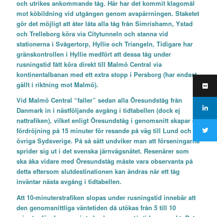
och utrikes ankommande tåg. Här har det kommit klagomål
mot köbildning vid utgången genom avspärrningen. Staketet
gör det möjligt att åter låta alla tåg från Simrishamn, Ystad
och Trelleborg köra via Citytunneln och stanna vid
stationerna i Svågertorp, Hyllie och Triangeln, Tidigare har
gränskontrollen i Hyllie medfört att dessa tåg under
rusningstid fått köra direkt till Malmö Central via
kontinentalbanan med ett extra stopp i Persborg (har endast
gällt i riktning mot Malmö).
Vid Malmö Central “faller” sedan alla Öresundståg från
Danmark in i nästföljande avgång i tidtabellen (dock ej
nattrafiken), vilket enligt Öresundståg i genomsnitt skapar en
fördröjning på 15 minuter för resande på väg till Lund och
övriga Sydsverige. På så sätt undviker man att förseningarna
sprider sig ut i det svenska järnvägsnätet. Resenärer som
ska åka vidare med Öresundståg måste vara observanta på
detta eftersom slutdestinationen kan ändras när ett tåg
inväntar nästa avgång i tidtabellen.
Att 10-minuterstrafiken slopas under rusningstid innebär att
den genomsnittliga väntetiden då utökas från 5 till 10