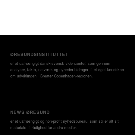
ØRESUNDSINSTITUTTET
er et uafhængigt dansk-svensk videncenter, som gennem
analyser, fakta, netværk og nyheder bidrager til et øget kendskab
om udviklingen i Greater Copenhagen-regionen.
NEWS ØRESUND
er et uafhængigt og non-profit nyhedsbureau, som stiller alt sit
materiale til rådighed for andre medier.