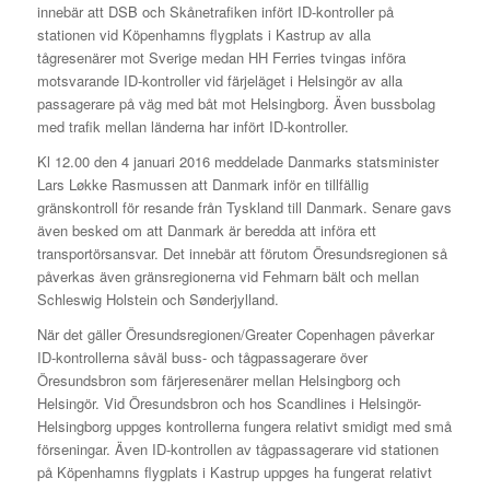
innebär att DSB och Skånetrafiken infört ID-kontroller på
stationen vid Köpenhamns flygplats i Kastrup av alla
tågresenärer mot Sverige medan HH Ferries tvingas införa
motsvarande ID-kontroller vid färjeläget i Helsingör av alla
passagerare på väg med båt mot Helsingborg. Även bussbolag
med trafik mellan länderna har infört ID-kontroller.
Kl 12.00 den 4 januari 2016 meddelade Danmarks statsminister
Lars Løkke Rasmussen att Danmark inför en tillfällig
gränskontroll för resande från Tyskland till Danmark. Senare gavs
även besked om att Danmark är beredda att införa ett
transportörsansvar. Det innebär att förutom Öresundsregionen så
påverkas även gränsregionerna vid Fehmarn bält och mellan
Schleswig Holstein och Sønderjylland.
När det gäller Öresundsregionen/Greater Copenhagen påverkar
ID-kontrollerna såväl buss- och tågpassagerare över
Öresundsbron som färjeresenärer mellan Helsingborg och
Helsingör. Vid Öresundsbron och hos Scandlines i Helsingör-
Helsingborg uppges kontrollerna fungera relativt smidigt med små
förseningar. Även ID-kontrollen av tågpassagerare vid stationen
på Köpenhamns flygplats i Kastrup uppges ha fungerat relativt