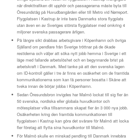
när direkttrafiken dit upphör och passagerarna måste byta till
Öresundståg på Huvudbangården eller till Metro vid Nørreport.
Flygplatsen i Kastrup är inte bara Danmarks stora flygplats
utan även en av Sveriges största flygplatser med omkring 4
miljoner svenska passagerare årligen.
På längre sikt drabbas arbetsgivare i Köpenhamn och övriga
Själland om pendlare från Sverige tröttnar på de ökade
restiderna och väljer att söka nytt jobb hemma i Sverige i ett
läge med fallande arbetslöshet och en begynnande brist på
arbetskraft i Danmark. Med tanke på att den svenska lagen
om ID-kontroll gäller i tre år finns en osäkerhet om de framtida
kommunikationerna som kan få personer bosatta i Skåne att
tveka innan de börjar jobba i Köpenhamn.
Sedan Öresundsbron invigdes har Malmö lockat till sig fler än
50 svenska, nordiska eller globala huvudkontor och
mötesplatser vilka tillsammans skapat fler än 3 000 nya jobb.
Osäkerheten kring den framtida kommunikationen till
flygplatsen i Kastrup kan göra det svårare för Malmö att locka
fler företag att flytta sina huvudkontor till Malmö.
För Malmö skulle en minskad pendling till Danmark innebära