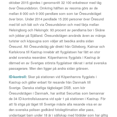
oktober 2015 gjordes i genomsnitt 32 100 enkelresor med tåg
över Öresundsbron. Omkring hälften av resorna görs av de
mellan 8 000 och 9 000 pendlare som som tar Öresundståget
över bron. Under 2014 pendlade 15 200 personer över Öresund
med bil och båt och via Öresundsbron och med färja mellan
Helsingborg och Helsingör. 93 procent av pendlarna bor i Skåne
och jobbar på Själland. Öresundstågen används även av många
turister och köpsugna som väljer att besöka andra sidan
Öresund. Att Öresundståg går direkt från Göteborg, Kalmar och
Karlskrona till Kastrup innebär att flygplatsen har fått en stor
andel svenska resenärer. Köpenhamns flygplats i Kastrup är
därmed en av Sveriges största flygplatser räknat i antal svenska
passagerare. Men den ligger på andra sidan gränsen.
ID-kontroll:
Sker på stationen vid Köpenhamns flygplats i
Kastrup och gäller enbart för resande från Danmark till
Sverige. Danska statliga tågbolaget DSB, som kör
Öresundstågen i Danmark, har anlitat Securitas som bemannar
de 34 ID-kontrollslussarna vid spår 1 på stationen i Kastrup. För
att få stiga på tåget till Sverige måste alla resande visa en av
den svenska polisen godkänd fotolegitimation eller pass,
undantaget barn under 18 år i sällskap med förälder som har giltig