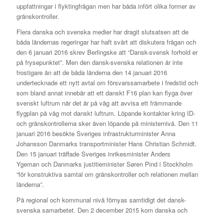
uppfattningar i flyktingfrågan men har båda infört olika former av
gränskontroller.
Flera danska och svenska medier har dragit slutsatsen att de
båda ländernas regeringar har haft svårt att diskutera frågan och
den 6 januari 2016 skrev Berlingske att “Dansk-svensk forhold er
på frysepunktet”. Men den dansk-svenska relationen är inte
frostigare än att de båda länderna den 14 januari 2016
undertecknade ett nytt avtal om försvarssamarbete i fredstid och
som bland annat innebär att ett danskt F16 plan kan flyga över
svenskt luftrum när det är på väg att avvisa ett främmande
flygplan på väg mot danskt luftrum. Löpande kontakter kring ID-
och gränskontrollerna sker även löpande på ministernivå. Den 11
januari 2016 besökte Sveriges infrastrukturminister Anna
Johansson Danmarks transportminister Hans Christian Schmidt.
Den 15 januari träffade Sveriges inrikesminister Anders
Ygeman och Danmarks justitieminister Søren Pind i Stockholm
“för konstruktiva samtal om gränskontroller och relationen mellan
länderna”.
På regional och kommunal nivå förnyas samtidigt det dansk-
svenska samarbetet. Den 2 december 2015 kom danska och