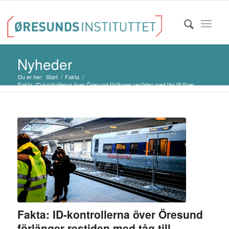
Nyheder
Du er her:
Start
/
Fakta
/
Fakta: ID-kontrollerna över Öresund förlänger restiden med tåg till Sver...
Fakta: ID-kontrollerna över Öresund
förlänger restiden med tåg till