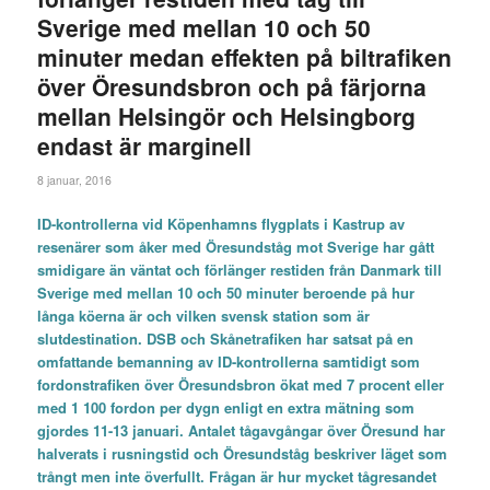
Sverige med mellan 10 och 50
minuter medan effekten på biltrafiken
över Öresundsbron och på färjorna
mellan Helsingör och Helsingborg
endast är marginell
8 januar, 2016
ID-kontrollerna vid Köpenhamns flygplats i Kastrup av
resenärer som åker med Öresundståg mot Sverige har gått
smidigare än väntat och förlänger restiden från Danmark till
Sverige med mellan 10 och 50 minuter beroende på hur
långa köerna är och vilken svensk station som är
slutdestination. DSB och Skånetrafiken har satsat på en
omfattande bemanning av ID-kontrollerna samtidigt som
fordonstrafiken över Öresundsbron ökat med 7 procent eller
med 1 100 fordon per dygn enligt en extra mätning som
gjordes 11-13 januari. Antalet tågavgångar över Öresund har
halverats i rusningstid och Öresundståg beskriver läget som
trångt men inte överfullt. Frågan är hur mycket tågresandet