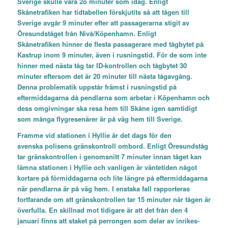
Sverige skulle vara 2o minuter som idag. Enligt
Skånetrafiken har tidtabellen förskjutits så att tågen till
Sverige avgår 9 minuter efter att passagerarna stigit av
Öresundståget från Nivå/Köpenhamn. Enligt
Skånetrafiken hinner de flesta passagerare med tågbytet på
Kastrup inom 9 minuter, även i rusningstid. För de som inte
hinner med nästa tåg tar ID-kontrollen och tågbytet 30
minuter eftersom det är 20 minuter till nästa tågavgång.
Denna problematik uppstår främst i rusningstid på
eftermiddagarna då pendlarna som arbetar i Köpenhamn och
dess omgivningar ska resa hem till Skåne igen samtidigt
som många flygresenärer är på väg hem till Sverige.
Framme vid stationen i Hyllie är det dags för den
svenska polisens gränskontroll ombord. Enligt Öresundståg
tar gränskontrollen i genomsnitt 7 minuter innan tåget kan
lämna stationen i Hyllie och vanligen är väntetiden något
kortare på förmiddagarna och lite längre på eftermiddagarna
när pendlarna är på väg hem. I enstaka fall rapporteras
fortfarande om att gränskontrollen tar 15 minuter när tågen är
överfulla. En skillnad mot tidigare är att det från den 4
januari finns att staket på perrongen som delar av inrikes-