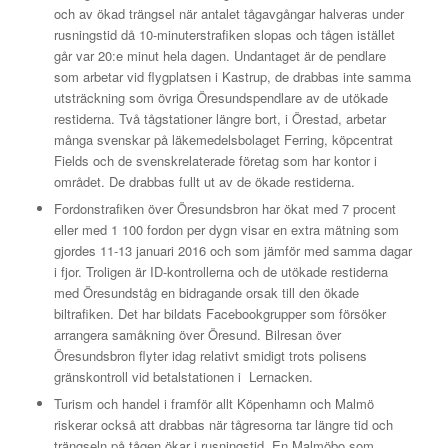
och av ökad trängsel när antalet tågavgångar halveras under
rusningstid då 10-minuterstrafiken slopas och tågen istället
går var 20:e minut hela dagen. Undantaget är de pendlare
som arbetar vid flygplatsen i Kastrup, de drabbas inte samma
utsträckning som övriga Öresundspendlare av de utökade
restiderna. Två tågstationer längre bort, i Örestad, arbetar
många svenskar på läkemedelsbolaget Ferring, köpcentrat
Fields och de svenskrelaterade företag som har kontor i
området. De drabbas fullt ut av de ökade restiderna.
Fordonstrafiken över Öresundsbron har ökat med 7 procent
eller med 1 100 fordon per dygn visar en extra mätning som
gjordes 11-13 januari 2016 och som jämför med samma dagar
i fjor. Troligen är ID-kontrollerna och de utökade restiderna
med Öresundståg en bidragande orsak till den ökade
biltrafiken. Det har bildats Facebookgrupper som försöker
arrangera samåkning över Öresund. Bilresan över
Öresundsbron flyter idag relativt smidigt trots polisens
gränskontroll vid betalstationen i Lernacken.
Turism och handel i framför allt Köpenhamn och Malmö
riskerar också att drabbas när tågresorna tar längre tid och
trängseln på tågen ökar i rusningstid. En Malmöbo som