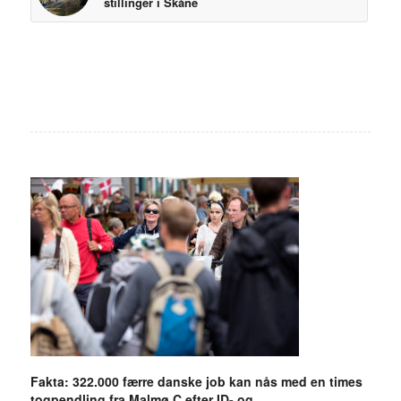
stillinger i Skåne
Fakta: 322.000 færre danske job kan nås med en times
togpendling fra Malmø C efter ID- og