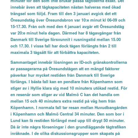
minuter för den som inte brukar passa tågtiderna exakt. Det
innebär även att tågkapaciteten nästan halveras med ökad
trängsel som följd. Fram till den 3 januari avgick det ett
Öresundståg över Öresundsbron var 10:e minut kl 06-09 och
15-17.30. Från och med den 4 januari avgår ett Öresundståg
var 20:e minut hela dagen. Därmed har 8 tågavgångar från
Danmark till Sverige försvunnit i rusningstid mellan 15.00
och 17.30. I vissa fall har dock tågen förlängts från 2 till
maximala 3 tågsätt för att förbättra kapaciteten.
Sammantaget innebär lösningen av ID-och gränskontrollerna
av passagerarna på Öresundstågen att en mängd faktorer
påverkar hur mycket restiden från Danmark till Sverige
förlängs. I bästa fall kan en pendlare från Köpenhamn som
stiger av i Hyllie klara sig med 10 minuters utökad restid. För
en resenär som stiger av vid Malmö C kan det handla om
mellan 15 och 40 minuters extra restid på väg hem från
Köpenhamn. I normala fall tar resan mellan Huvudbangården
i Köpenhamn och Malmö Central 34 minuter. Den som bor i
Lund kan få restiden förlängd med upp till drygt 50 minuter.
Då är inte några förseningar i den grundläggande tågtrafiken
inräknade. I de olika diskussionsgrupper som skapats på