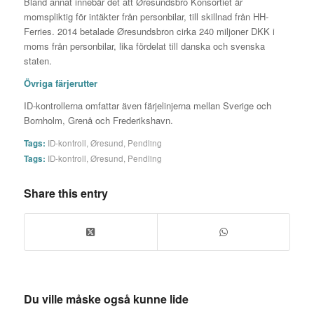
Bland annat innebär det att Øresundsbro Konsortiet är
momspliktig för intäkter från personbilar, till skillnad från HH-
Ferries. 2014 betalade Øresundsbron cirka 240 miljoner DKK i
moms från personbilar, lika fördelat till danska och svenska
staten.
Övriga färjerutter
ID-kontrollerna omfattar även färjelinjerna mellan Sverige och
Bornholm, Grenå och Frederikshavn.
Tags:
ID-kontroll
,
Øresund
,
Pendling
Tags:
ID-kontroll
,
Øresund
,
Pendling
Share this entry
Du ville måske også kunne lide