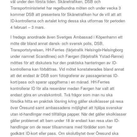
väl under den första tiden. Skånetrafiken, DSB och
Transportministeriet har regelbundna möten och under vecka 3
kommer DSB att presentera för Skånetrafiken hur de vill att att
ID-kontrollerna och avtalet kring dessa ska utformas för perioden
4 februari – 3 mars.
I fredags anordnade även Sveriges Ambassad i Köpenhamn ett
möte där bland annat dansk- och svensk polis, DSB,
Transportstyrelsen, HH-Ferries (färjetrafik Helsingör-Helsingborg
under namnet Scandlines) och Færgen (färjetrafik Ystad-Rønne)
möttes för att diskutera hur den praktiska hanteringen av ID-
kontrollerna kan förbättras. Vid mötet konstaterades bland annat
att det endast är DSB som fotograferar av passagerarnas ID-
kort/pass och sparar uppgifterna i en månad. HH-Ferries
kontrollerar ID för alla resenärer medan Færgen har valt att
endast göra en urvalskontroll. Två frågor som man nu ska
försöka hitta en praktisk lösning kring gäller skolklasser på resa
över Öresund samt ambassadens möjlighet att hjälpa svenskar
utan id-handlingar med tillfälliga papper. När det gäller skolklasser
gäller problemet att barn under 18 år endast kan resa utan ID-
handlingar om de reser tillsammans med förälder som har
godkänt ID-kort eller pass. Om skolutbytet över Öresund ska