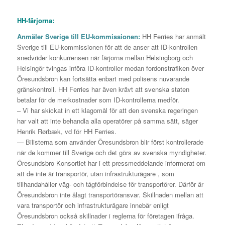
HH-färjorna:
Anmäler Sverige till EU-kommissionen:
HH Ferries har anmält
Sverige till EU-kommissionen för att de anser att ID-kontrollen
snedvrider konkurrensen när färjorna mellan Helsingborg och
Helsingör tvingas införa ID-kontroller medan fordonstrafiken över
Öresundsbron kan fortsätta enbart med polisens nuvarande
gränskontroll. HH Ferries har även krävt att svenska staten
betalar för de merkostnader som ID-kontrollerna medför.
– Vi har skickat in ett klagomål för att den svenska regeringen
har valt att inte behandla alla operatörer på samma sätt, säger
Henrik Rørbæk, vd för HH Ferries.
— Bilisterna som använder Öresundsbron blir först kontrollerade
när de kommer till Sverige och det görs av svenska myndigheter.
Öresundsbro Konsortiet har i ett pressmeddelande informerat om
att de inte är transportör, utan infrastrukturägare , som
tillhandahåller väg- och tågförbindelse för transportörer. Därför är
Öresundsbron inte ålagt transportöransvar. Skillnaden mellan att
vara transportör och infrastrukturägare innebär enligt
Öresundsbron också skillnader i reglerna för företagen ifråga.