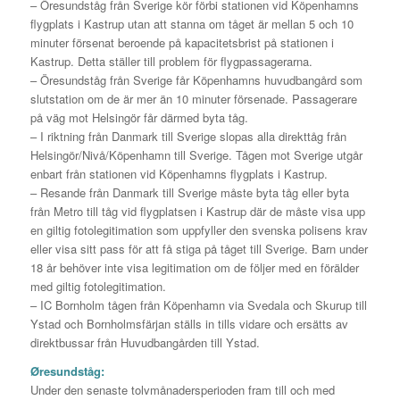
– Öresundståg från Sverige kör förbi stationen vid Köpenhamns
flygplats i Kastrup utan att stanna om tåget är mellan 5 och 10
minuter försenat beroende på kapacitetsbrist på stationen i
Kastrup. Detta ställer till problem för flygpassagerarna.
– Öresundståg från Sverige får Köpenhamns huvudbangård som
slutstation om de är mer än 10 minuter försenade. Passagerare
på väg mot Helsingör får därmed byta tåg.
– I riktning från Danmark till Sverige slopas alla direkttåg från
Helsingör/Nivå/Köpenhamn till Sverige. Tågen mot Sverige utgår
enbart från stationen vid Köpenhamns flygplats i Kastrup.
– Resande från Danmark till Sverige måste byta tåg eller byta
från Metro till tåg vid flygplatsen i Kastrup där de måste visa upp
en giltig fotolegitimation som uppfyller den svenska polisens krav
eller visa sitt pass för att få stiga på tåget till Sverige. Barn under
18 år behöver inte visa legitimation om de följer med en förälder
med giltig fotolegitimation.
– IC Bornholm tågen från Köpenhamn via Svedala och Skurup till
Ystad och Bornholmsfärjan ställs in tills vidare och ersätts av
direktbussar från Huvudbangården till Ystad.
Øresundståg:
Under den senaste tolvmånadersperioden fram till och med