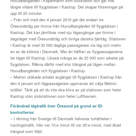
Huvudbangården i Köpenhamn som slutstation och går inte
längre vidare till flygplatsen i Kastrup. Det skapar förseningar på
upp till 20 minuter.
– Från och med den 4 januari 2016 går det endast tre
Öresundståg per timme från Huvudbangården till flygplatsen i
Kastrup. Det kan jämföras med sju tågavgångar per timme i
dagsläget med Öresundståg och övriga danska fjärrtåg. Stationen
i Kastrup är med 30 000 dagliga passagerare via tåg och metro
en av de största i Danmark. Mer än hälften av flygpassagerarna
tar tåget till Kastrup. Likaså många av de 23 000 som arbetar på
flygplatsen. Räkna därför med stor trängsel på tågen mellan
Huvudbangården och flygplatsen i Kastrup.
– Metron utökade antalet avgångar till flygplatsen i Kastrup från
den 4 januari och tågpassagerare uppmanas att välja Metron
istället. Tänk på att du inte ska kliva av på stationen som heter
Kastrup utan slutstationen som heter Lufthavnen.
Förändrad tågtrafik över Öresund på grund av ID-
kontrollerna:
– I riktning från Sverige till Danmark halveras turtätheten i
rusningstrafik, från var 10:e minut till var 20:e minut, med ökad
trängsel som följd.