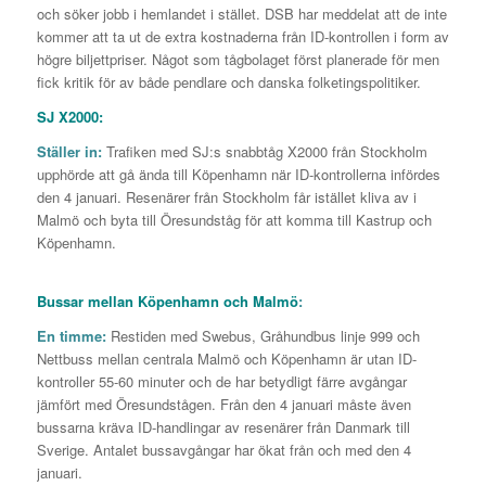
och söker jobb i hemlandet i stället. DSB har meddelat att de inte
kommer att ta ut de extra kostnaderna från ID-kontrollen i form av
högre biljettpriser. Något som tågbolaget först planerade för men
fick kritik för av både pendlare och danska folketingspolitiker.
SJ X2000:
Ställer in:
Trafiken med SJ:s snabbtåg X2000 från Stockholm
upphörde att gå ända till Köpenhamn när ID-kontrollerna infördes
den 4 januari. Resenärer från Stockholm får istället kliva av i
Malmö och byta till Öresundståg för att komma till Kastrup och
Köpenhamn.
Bussar mellan Köpenhamn och Malmö
:
En timme:
Restiden med Swebus, Gråhundbus linje 999 och
Nettbuss mellan centrala Malmö och Köpenhamn är utan ID-
kontroller 55-60 minuter och de har betydligt färre avgångar
jämfört med Öresundstågen. Från den 4 januari måste även
bussarna kräva ID-handlingar av resenärer från Danmark till
Sverige. Antalet bussavgångar har ökat från och med den 4
januari.