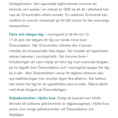
fotolegitmation. Den uppvisade legitimationen kommer att
skannas och sparas i en månad av DSB så att de i efterhand kan
visa att ID-kontrollen utförts korrekt. En utebliven ID-kontroll kan
medföra en svensk vitesavgift på 50 000 kronor för den ansvariga
transportören.
Färre och trängre tåg:
I rusningstid kl 06-09 och 15-
17.30 gick det tidigare ett tåg var tionde minut över
Öresundsbron. När ID-kontrollen infördes den 4 januari
infördes 20-minuterstrafik hela dagen. Det innebär att kapaciteten
nästan halveras i rusningstrafik. Det kommer även i
fortsättningen att vara möjligt att köra tåg med maximala längden
på tre tågsätt över Öresundsbron och i rusningstid uppges fler tåg
ha 3 sätt . Men Skånetrafiken varnar för tågbrist eftersom den
nya trafiklösningen inte utnyttjar tågen lika effektivt. Det behövs
helt enkelt fler tåg för att upprätthålla samma trafik. Räkna därför
med ökad trängsel på Öresundstågen.
Gränskontrollen i Hyllie kvar:
Enligt de besked som hittills
lämnats blir polisens gränskontroll av tågpassagerare i Hyllie kvar
precis som övriga gränskontroller vid Öresundsbron och
färjelägen.