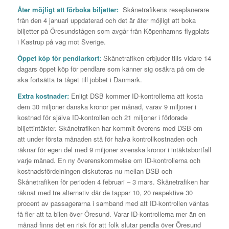
Åter möjligt att förboka biljetter:
Skånetrafikens reseplanerare
från den 4 januari uppdaterad och det är åter möjligt att boka
biljetter på Öresundstågen som avgår från Köpenhamns flygplats
i Kastrup på väg mot Sverige.
Öppet köp för pendlarkort:
Skånetrafiken erbjuder tills vidare 14
dagars öppet köp för pendlare som känner sig osäkra på om de
ska fortsätta ta tåget till jobbet i Danmark.
Extra kostnader:
Enligt DSB kommer ID-kontrollerna att kosta
dem 30 miljoner danska kronor per månad, varav 9 miljoner i
kostnad för själva ID-kontrollen och 21 miljoner i förlorade
biljettintäkter. Skånetrafiken har kommit överens med DSB om
att under första månaden stå för halva kontrollkostnaden och
räknar för egen del med 9 miljoner svenska kronor i intäktsbortfall
varje månad. En ny överenskommelse om ID-kontrollerna och
kostnadsfördelningen diskuteras nu mellan DSB och
Skånetrafiken för perioden 4 februari – 3 mars. Skånetrafiken har
räknat med tre alternativ där de tappar 10, 20 respektive 30
procent av passagerarna i samband med att ID-kontrollen väntas
få fler att ta bilen över Öresund. Varar ID-kontrollerna mer än en
månad finns det en risk för att folk slutar pendla över Öresund