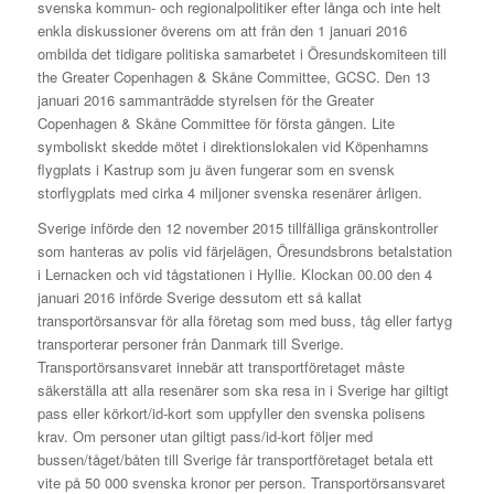
svenska kommun- och regionalpolitiker efter långa och inte helt
enkla diskussioner överens om att från den 1 januari 2016
ombilda det tidigare politiska samarbetet i Öresundskomiteen till
the Greater Copenhagen & Skåne Committee, GCSC. Den 13
januari 2016 sammanträdde styrelsen för the Greater
Copenhagen & Skåne Committee för första gången. Lite
symboliskt skedde mötet i direktionslokalen vid Köpenhamns
flygplats i Kastrup som ju även fungerar som en svensk
storflygplats med cirka 4 miljoner svenska resenärer årligen.
Sverige införde den 12 november 2015 tillfälliga gränskontroller
som hanteras av polis vid färjelägen, Öresundsbrons betalstation
i Lernacken och vid tågstationen i Hyllie. Klockan 00.00 den 4
januari 2016 införde Sverige dessutom ett så kallat
transportörsansvar för alla företag som med buss, tåg eller fartyg
transporterar personer från Danmark till Sverige.
Transportörsansvaret innebär att transportföretaget måste
säkerställa att alla resenärer som ska resa in i Sverige har giltigt
pass eller körkort/id-kort som uppfyller den svenska polisens
krav. Om personer utan giltigt pass/id-kort följer med
bussen/tåget/båten till Sverige får transportföretaget betala ett
vite på 50 000 svenska kronor per person. Transportörsansvaret