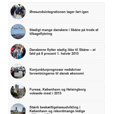
Øresundsintegrationen tager fart igen
Stadigt mange danskere i Skåne på trods af
tilbageflytning
Danskerne flytter stadig ikke til Skåne – et
fald på 8 procent 1. halvår 2015
Konjunkturprognoser nedskriver
forventningerne til dansk økonomi
Furesø, København og Helsingborg
voksede mest i 2015
Stærk beskæftigelsesudvikling i
København og rekordmange ledige