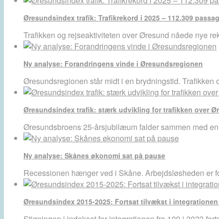
Øresundsindex trafik: Trafikrekord i 2025 – 112.309 pass
Trafikken og rejseaktiviteten over Øresund nåede nye re
Ny analyse: Forandringens vinde i Øresundsregionen
Øresundsregionen står midt i en brydningstid. Trafikken
Øresundsindex trafik: stærk udvikling for trafikken over Ø
Øresundsbroens 25-årsjubilæum falder sammen med en v
Ny analyse: Skånes økonomi sat på pause
Recessionen hænger ved i Skåne. Arbejdsløsheden er f
Øresundsindex 2015-2025: Fortsat tilvækst i integratione
Stigningen i indekset for integrationen fra 109 i 2023 for