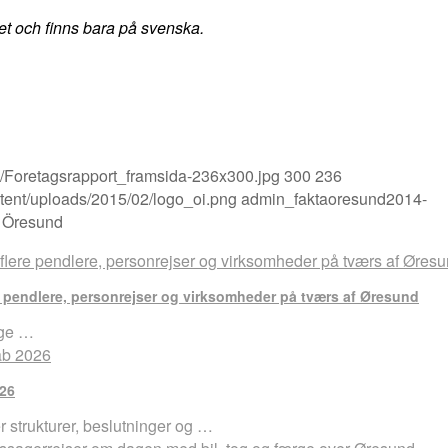
tet och finns bara på svenska.
09/Foretagsrapport_framsida-236x300.jpg
300
236
ntent/uploads/2015/02/logo_oi.png
admin_faktaoresund
2014-
r Öresund
 pendlere, personrejser og virksomheder på tværs af Øresund
ige …
026
r strukturer, beslutninger og …