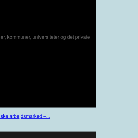
er, kommuner, universiteter og det private
nske arbejdsmarked –...