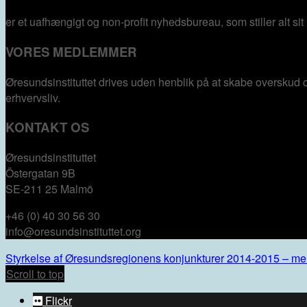
er et uafhængigt og non-profit nyhedsbureau, som stiller alt sit
VORES MEDLEMMER
Øresundsinstituttet drives uden henblik på at skabe overskud 
erhvervsliv.
KONTAKT OS
Øresundsinstituttet
Östergatan 9B
SE-211 25 Malmö
+46 (0) 40 30 56 30
info@oresundsinstituttet.org
Styrkelse af Øresundsregionens konjunkturer 2014-2015 – men
Scroll to top
Flickr