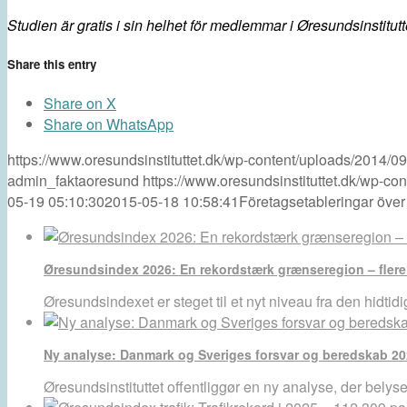
Studien är gratis i sin helhet för medlemmar i Øresundsinstitut
Share this entry
Share on X
Share on WhatsApp
https://www.oresundsinstituttet.dk/wp-content/uploads/2014/
admin_faktaoresund
https://www.oresundsinstituttet.dk/wp-co
05-19 05:10:30
2015-05-18 10:58:41
Företagsetableringar öve
Øresundsindex 2026: En rekordstærk grænseregion – flere
Øresundsindexet er steget til et nyt niveau fra den hidtid
Ny analyse: Danmark og Sveriges forsvar og beredskab 2
Øresundsinstituttet offentliggør en ny analyse, der belyse