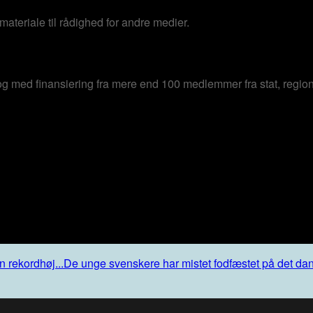
 materiale til rådighed for andre medier.
og med finansiering fra mere end 100 medlemmer fra stat, region
 rekordhøj...
De unge svenskere har mistet fodfæstet på det da