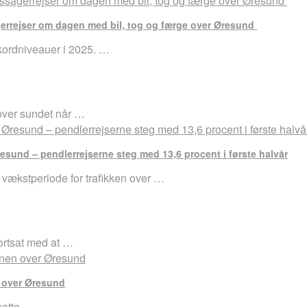
agerrejser om dagen med bil, tog og færge over Øresund
kordniveauer i 2025. …
 over sundet når …
resund – pendlerrejserne steg med 13,6 procent i første halvår
ækstperiode for trafikken over …
ortsat med at …
n over Øresund
tsatte …