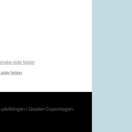
side falder
m udviklingen i Greater Copenhagen-