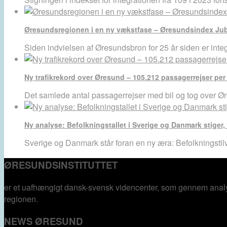
Øresundsregionen i en ny vækstfase – Øresundsindex Ju
Siden indvielsen af Øresundsbron for 25 år siden er int
Ny trafikrekord over Øresund – 105.212 passagerrejser per
Det samlede antal passagerrejser med bil og tog over 
Ny analyse: Befolkningstallet i Sverige og Danmark stiger,
Sverige og Danmark står foran en ny æra: Befolkningsti
ØRESUNDSINSTITUTTET
er et uafhængigt dansk-svensk videncenter, som gennem analys
regionen.
NEWS ØRESUND