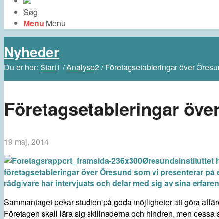
Søg
Menu
Menu
Nyheder
Du er her:
Start
1
/
Analyse
2
/
Företagsetableringar över Öresu
Företagsetableringar öve
19 maj, 2014
Øresundsinstituttet 
företagsetableringar över Öresund som vi presenterar på e
rådgivare har intervjuats och delar med sig av sina erfaren
Sammantaget pekar studien på goda möjligheter att göra affäre
Företagen skall lära sig skillnaderna och hindren, men dessa s