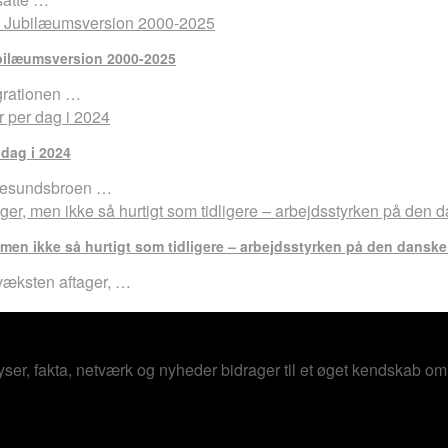
bilæumsversion 2000-2025
egrationen …
 dag i 2024
Øresundsbroen …
 men ikke så hurtigt som tidligere – arbejdsstyrken på den danske 
lvæksten aftager, …
er, fakta, netværk og nyheder bidrager til et øget kendskab o