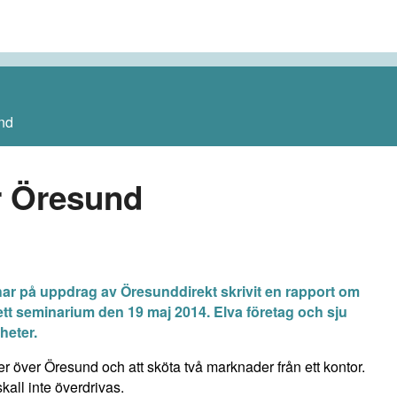
nd
r Öresund
har på uppdrag av Öresunddirekt skrivit en rapport om
tt seminarium den 19 maj 2014. Elva företag och sju
heter.
r över Öresund och att sköta två marknader från ett kontor.
kall inte överdrivas.