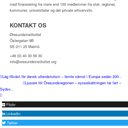
med finansiering fra mere end 100 medlemmer fra stat, regioner,
kommuner, universiteter og det private erhvervsliv.
KONTAKT OS
Øresundsinstituttet
Östergatan 9B
SE-211 25 Malmö
+46 (0) 40 30 56 30
info@oresundsinstituttet.org
Låg tillväxt för dansk utlandsturism – femte sämst i Europa sedan 200...
Ljusare för Öresundsregionen – sysselsättningen tar fart –
Sydsv...
Flickr
LinkedIn
Twitter