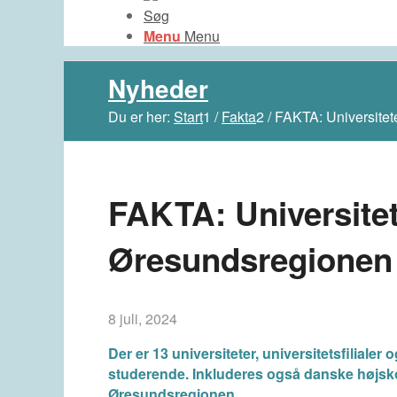
Søg
Menu
Menu
Nyheder
Du er her:
Start
1
/
Fakta
2
/
FAKTA: Universitet
FAKTA: Universitet
Øresundsregionen
8 juli, 2024
Der er 13 universiteter, universitetsfilia
studerende. Inkluderes også danske højsko
Øresundsregionen.