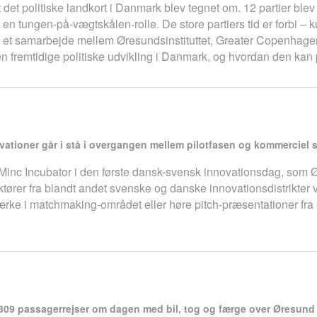
t det politiske landkort i Danmark blev tegnet om. 12 partier blev
ik en tungen-på-vægtskålen-rolle. De store partiers tid er forbi – 
e. I et samarbejde mellem Øresundsinstituttet, Greater Copenhag
fremtidige politiske udvikling i Danmark, og hvordan den kan
tioner går i stå i overgangen mellem pilotfasen og kommerciel s
Minc Incubator i den første dansk-svensk innovationsdag, som 
er fra blandt andet svenske og danske innovationsdistrikter vi
værke i matchmaking-området eller høre pitch-præsentationer fra 
2.309 passagerrejser om dagen med bil, tog og færge over Øresun