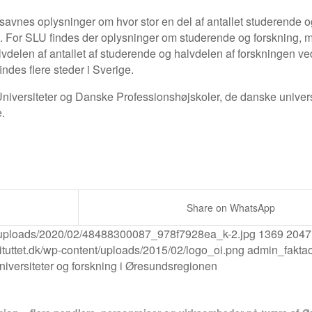
vnes oplysninger om hvor stor en del af antallet studerende og
en. For SLU findes der oplysninger om studerende og forskning, 
Halvdelen af antallet af studerende og halvdelen af forskningen v
indes flere steder i Sverige.
niversiteter og Danske Professionshøjskoler, de danske univers
.
Share on WhatsApp
nt/uploads/2020/02/48488300087_978f7928ea_k-2.jpg
1369
2047
ituttet.dk/wp-content/uploads/2015/02/logo_oi.png
admin_fakta
iversiteter og forskning i Øresundsregionen