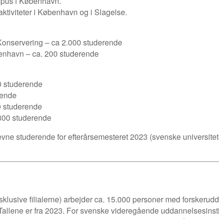
ampus i København.
tiviteter i København og i Slagelse.
Konservering – ca 2.000 studerende
enhavn – ca. 200 studerende
0 studerende
rende
0 studerende
800 studerende
krevne studerende for efterårsemesteret 2023 (svenske universitet
eksklusive filialerne) arbejder ca. 15.000 personer med forsker
. Tallene er fra 2023. For svenske videregående uddannelsesinsti