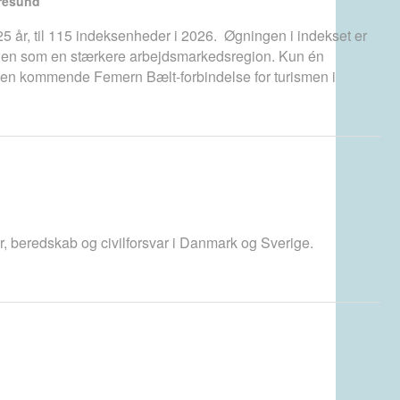
Øresund
 25 år, til 115 indeksenheder i 2026. Øgningen i indekset er
ionen som en stærkere arbejdsmarkedsregion. Kun én
f den kommende Femern Bælt-forbindelse for turismen i
var, beredskab og civilforsvar i Danmark og Sverige.