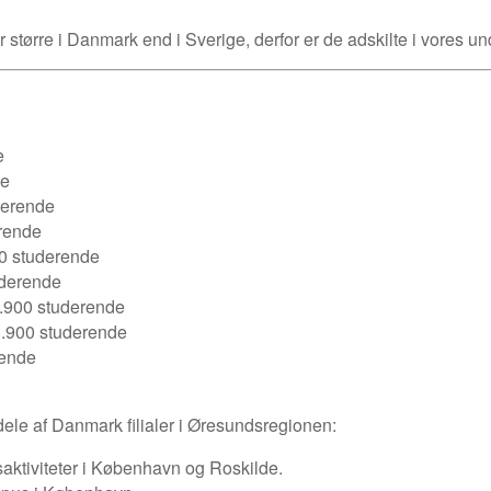
r større i Danmark end i Sverige, derfor er de adskilte i vores u
e
de
derende
erende
00 studerende
uderende
.900 studerende
3.900 studerende
rende
 dele af Danmark filialer i Øresundsregionen:
aktiviteter i København og Roskilde.