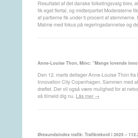
Resultatet af det danske folketingsvalg blev, a
fik eget flertal, og midterpartiet Moderaterne f
af partierne fik under ti procent af stemmern
Malmø med fokus på regeringsdannelse og den 
Anne-Louise Thon, Minc: ”Mange lovende innova
Den 12. marts deltager Anne-Louise Thon fra 
Innovation City Copenhagen. Sammen med aktør
drøftet. Der vil også være mulighed for at net
så tilmeld dig nu.
Läs mer →
Øresundsindex trafik: Trafikrekord i 2025 – 11