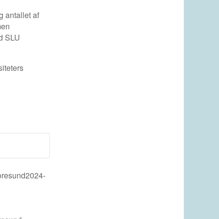
 antallet af
men
ed SLU
iteters
oresund
2024-