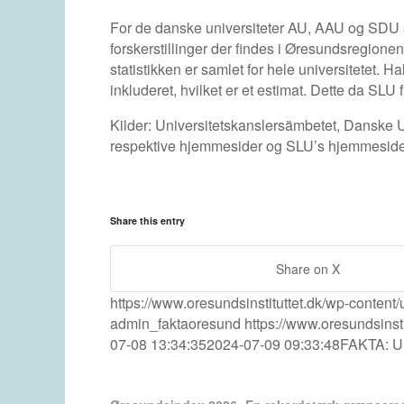
For de danske universiteter AU, AAU og SDU sa
forskerstillinger der findes i Øresundsregion
statistikken er samlet for hele universitetet. 
inkluderet, hvilket er et estimat. Dette da SLU f
Kilder: Universitetskanslersämbetet, Danske U
respektive hjemmesider og SLU’s hjemmeside
Share this entry
Share on X
https://www.oresundsinstituttet.dk/wp-conte
admin_faktaoresund
https://www.oresundsinst
07-08 13:34:35
2024-07-09 09:33:48
FAKTA: Un