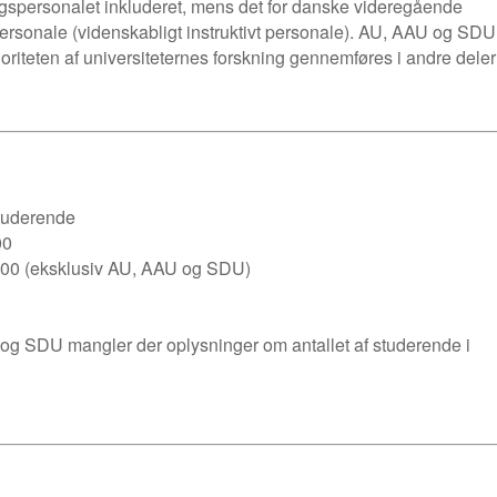
ingspersonalet inkluderet, mens det for danske videregående
ersonale (videnskabligt instruktivt personale). AU, AAU og SDU’s 
riteten af universiteternes forskning gennemføres i andre dele
studerende
00
800 (eksklusiv AU, AAU og SDU)
 og SDU mangler der oplysninger om antallet af studerende i