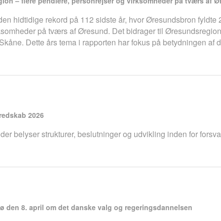
on – flere pendlere, personrejser og virksomheder på tværs af 
 den hidtidige rekord på 112 sidste år, hvor Øresundsbron fyldte
virksomheder på tværs af Øresund. Det bidrager til Øresundsreg
e i Skåne. Dette års tema i rapporten har fokus på betydningen a
eredskab 2026
 der belyser strukturer, beslutninger og udvikling inden for fors
 den 8. april om det danske valg og regeringsdannelsen