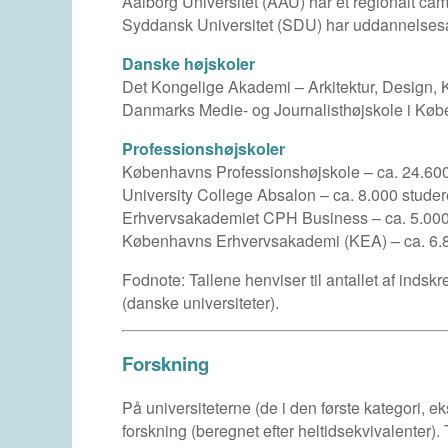
Aalborg Universitet (AAU) har et regionalt c
Syddansk Universitet (SDU) har uddannelsesak
Danske højskoler
Det Kongelige Akademi – Arkitektur, Design, 
Danmarks Medie- og Journalisthøjskole i Køb
Professionshøjskoler
Københavns Professionshøjskole – ca. 24.60
University College Absalon – ca. 8.000 stude
Erhvervsakademiet CPH Business – ca. 5.00
Københavns Erhvervsakademi (KEA) – ca. 6.
Fodnote: Tallene henviser til antallet af inds
(danske universiteter).
Forskning
På universiteterne (de i den første kategori, 
forskning (beregnet efter heltidsekvivalenter)