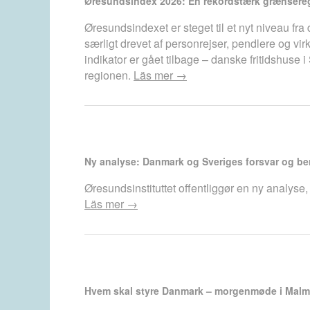
Øresundsindex 2026: En rekordstærk grænseregi
Øresundsindexet er steget til et nyt niveau fra
særligt drevet af personrejser, pendlere og 
indikator er gået tilbage – danske fritidshus
regionen.
Läs mer →
Ny analyse: Danmark og Sveriges forsvar og b
Øresundsinstituttet offentliggør en ny analyse,
Läs mer →
Hvem skal styre Danmark – morgenmøde i Malmø