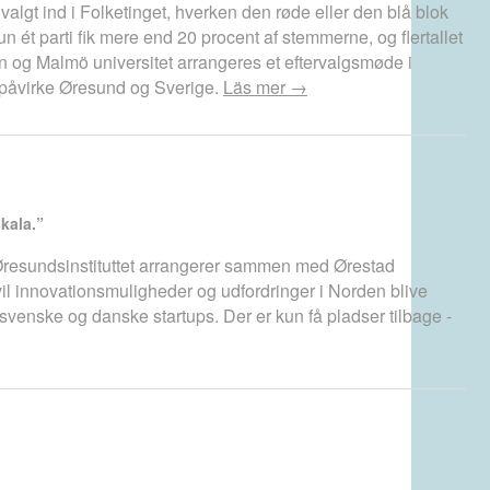
 valgt ind i Folketinget, hverken den røde eller den blå blok
kun ét parti fik mere end 20 procent af stemmerne, og flertallet
en og Malmö universitet arrangeres et eftervalgsmøde i
 påvirke Øresund og Sverige.
Läs mer →
kala.”
Øresundsinstituttet arrangerer sammen med Ørestad
l innovationsmuligheder og udfordringer i Norden blive
svenske og danske startups. Der er kun få pladser tilbage -
d