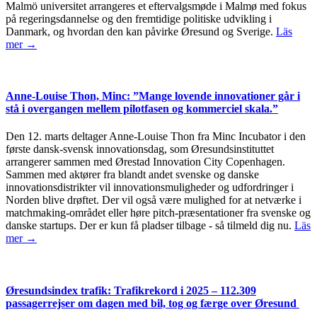
Malmö universitet arrangeres et eftervalgsmøde i Malmø med fokus
på regeringsdannelse og den fremtidige politiske udvikling i
Danmark, og hvordan den kan påvirke Øresund og Sverige.
Läs
mer →
Anne-Louise Thon, Minc: ”Mange lovende innovationer går i
stå i overgangen mellem pilotfasen og kommerciel skala.”
Den 12. marts deltager Anne-Louise Thon fra Minc Incubator i den
første dansk-svensk innovationsdag, som Øresundsinstituttet
arrangerer sammen med Ørestad Innovation City Copenhagen.
Sammen med aktører fra blandt andet svenske og danske
innovationsdistrikter vil innovationsmuligheder og udfordringer i
Norden blive drøftet. Der vil også være mulighed for at netværke i
matchmaking-området eller høre pitch-præsentationer fra svenske og
danske startups. Der er kun få pladser tilbage - så tilmeld dig nu.
Läs
mer →
Øresundsindex trafik: Trafikrekord i 2025 – 112.309
passagerrejser om dagen med bil, tog og færge over Øresund