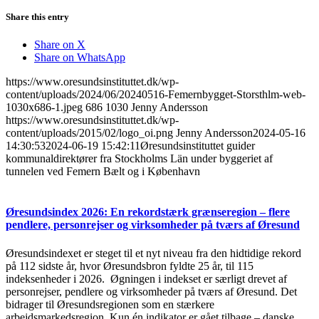
Share this entry
Share on X
Share on WhatsApp
https://www.oresundsinstituttet.dk/wp-
content/uploads/2024/06/20240516-Femernbygget-Storsthlm-web-
1030x686-1.jpeg
686
1030
Jenny Andersson
https://www.oresundsinstituttet.dk/wp-
content/uploads/2015/02/logo_oi.png
Jenny Andersson
2024-05-16
14:30:53
2024-06-19 15:42:11
Øresundsinstituttet guider
kommunaldirektører fra Stockholms Län under byggeriet af
tunnelen ved Femern Bælt og i København
Øresundsindex 2026: En rekordstærk grænseregion – flere
pendlere, personrejser og virksomheder på tværs af Øresund
Øresundsindexet er steget til et nyt niveau fra den hidtidige rekord
på 112 sidste år, hvor Øresundsbron fyldte 25 år, til 115
indeksenheder i 2026. Øgningen i indekset er særligt drevet af
personrejser, pendlere og virksomheder på tværs af Øresund. Det
bidrager til Øresundsregionen som en stærkere
arbejdsmarkedsregion. Kun én indikator er gået tilbage – danske