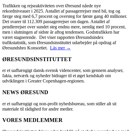
Trafikken og rejseaktiviteten over Øresund nåede nye
rekordniveauer i 2025. Antallet af passagerrejser med bil, tog og
færge steg med 6,7 procent og oversteg for første gang 40 millioner.
Det svarer til 112.309 passagerrejser om dagen. Antallet af
pendlerrejser over sundet steg endnu mere, nemlig med 10 procent,
men i slutningen af sidste år aftog tendensen. Godstrafikken har
været stagnerende. Det viser rapporten Øresundsindex
trafikstatistik, som Øresundsinstituttet udarbejder på opdrag af
Øresundsbro Konsortiet.
Läs mer →
ØRESUNDSINSTITUTTET
er et uafhængigt dansk-svensk videncenter, som gennem analyser,
fakta, netværk og nyheder bidrager til et øget kendskab om
udviklingen i Greater Copenhagen-regionen.
NEWS ØRESUND
er et uafhængigt og non-profit nyhedsbureau, som stiller alt sit
materiale til rådighed for andre medier.
VORES MEDLEMMER