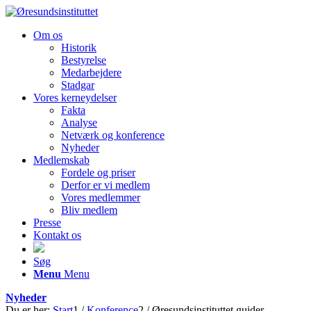
Om os
Historik
Bestyrelse
Medarbejdere
Stadgar
Vores kerneydelser
Fakta
Analyse
Netværk og konference
Nyheder
Medlemskab
Fordele og priser
Derfor er vi medlem
Vores medlemmer
Bliv medlem
Presse
Kontakt os
Søg
Menu
Menu
Nyheder
Du er her:
Start
1
/
Konference
2
/
Øresundsinstituttet guider