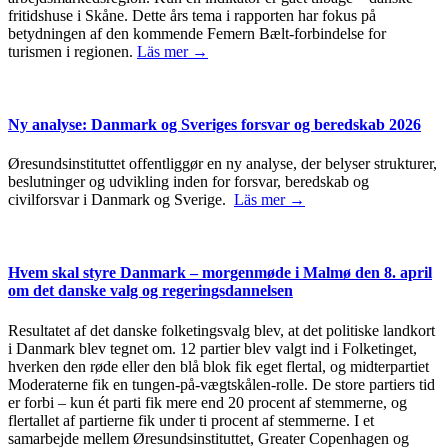
fritidshuse i Skåne. Dette års tema i rapporten har fokus på
betydningen af den kommende Femern Bælt-forbindelse for
turismen i regionen.
Läs mer →
Ny analyse: Danmark og Sveriges forsvar og beredskab 2026
Øresundsinstituttet offentliggør en ny analyse, der belyser strukturer,
beslutninger og udvikling inden for forsvar, beredskab og
civilforsvar i Danmark og Sverige.
Läs mer →
Hvem skal styre Danmark – morgenmøde i Malmø den 8. april
om det danske valg og regeringsdannelsen
Resultatet af det danske folketingsvalg blev, at det politiske landkort
i Danmark blev tegnet om. 12 partier blev valgt ind i Folketinget,
hverken den røde eller den blå blok fik eget flertal, og midterpartiet
Moderaterne fik en tungen-på-vægtskålen-rolle. De store partiers tid
er forbi – kun ét parti fik mere end 20 procent af stemmerne, og
flertallet af partierne fik under ti procent af stemmerne. I et
samarbejde mellem Øresundsinstituttet, Greater Copenhagen og