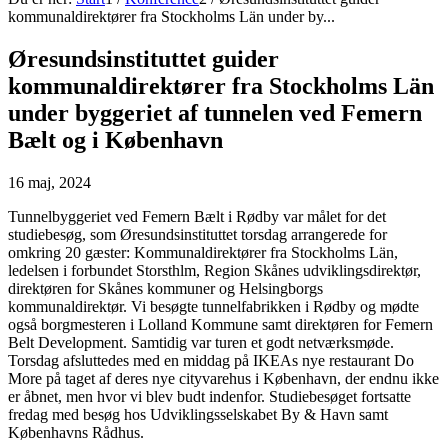
kommunaldirektører fra Stockholms Län under by...
Øresundsinstituttet guider
kommunaldirektører fra Stockholms Län
under byggeriet af tunnelen ved Femern
Bælt og i København
16 maj, 2024
Tunnelbyggeriet ved Femern Bælt i Rødby var målet for det
studiebesøg, som Øresundsinstituttet torsdag arrangerede for
omkring 20 gæster: Kommunaldirektører fra Stockholms Län,
ledelsen i forbundet Storsthlm, Region Skånes udviklingsdirektør,
direktøren for Skånes kommuner og Helsingborgs
kommunaldirektør. Vi besøgte tunnelfabrikken i Rødby og mødte
også borgmesteren i Lolland Kommune samt direktøren for Femern
Belt Development. Samtidig var turen et godt netværksmøde.
Torsdag afsluttedes med en middag på IKEAs nye restaurant Do
More på taget af deres nye cityvarehus i København, der endnu ikke
er åbnet, men hvor vi blev budt indenfor. Studiebesøget fortsatte
fredag med besøg hos Udviklingsselskabet By & Havn samt
Københavns Rådhus.