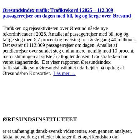
Øresundsindex trafik: Trafikrekord i 2025 – 112.309
passagerrejser om dagen med bil, tog og færge over Øresund
Trafikken og rejseaktiviteten over Øresund nåede nye
rekordniveauer i 2025. Antallet af passagerrejser med bil, tog og
færge steg med 6,7 procent og oversteg for første gang 40 millioner.
Det svarer til 112.309 passagerrejser om dagen. Antallet af
pendlerrejser over sundet steg endnu mere, nemlig med 10 procent,
men i slutningen af sidste år aftog tendensen. Godstrafikken har
været stagnerende. Det viser rapporten Øresundsindex
trafikstatistik, som Øresundsinstituttet udarbejder på opdrag af
Øresundsbro Konsortiet.
Läs mer →
ØRESUNDSINSTITUTTET
er et uafhængigt dansk-svensk videncenter, som gennem analyser,
fakta, netværk og nyheder bidrager til et øget kendskab om