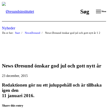
Søg
Menu
Nyheder
Du er her:
Start
/
NewsØresund
/
News Øresund önskar god jul och gott nytt år
1
2
News Øresund önskar god jul och gott nytt år
23 december, 2015
Redaktionen gör nu ett juluppehåll och är tillbaka
igen den
11 januari 2016.
Share this entry