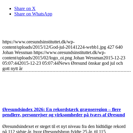
Share on X
Share on WhatsApp
https://www.oresundsinstituttet.dk/wp-
content/uploads/2015/12/God-jul-20141224-webb1.jpg
427
640
Johan Wessman
https://www.oresundsinstituttet.dk/wp-
content/uploads/2015/02/logo_oi.png
Johan Wessman
2015-12-23
05:07:44
2015-12-23 05:07:44
News Øresund önskar god jul och
gott nytt år
Øresundsindex 2026: En rekordstærk grænseregion – flere
pendlere, personrejser og virksomheder på tværs af Øresund
Øresundsindexet er steget til et nyt niveau fra den hidtidige rekord
på 112 sidste år, hvor Øresundsbron fyldte 25 år, til 115