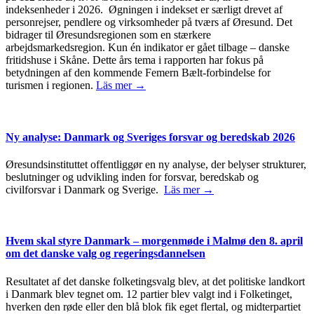
indeksenheder i 2026. Øgningen i indekset er særligt drevet af
personrejser, pendlere og virksomheder på tværs af Øresund. Det
bidrager til Øresundsregionen som en stærkere
arbejdsmarkedsregion. Kun én indikator er gået tilbage – danske
fritidshuse i Skåne. Dette års tema i rapporten har fokus på
betydningen af den kommende Femern Bælt-forbindelse for
turismen i regionen.
Läs mer →
Ny analyse: Danmark og Sveriges forsvar og beredskab 2026
Øresundsinstituttet offentliggør en ny analyse, der belyser strukturer,
beslutninger og udvikling inden for forsvar, beredskab og
civilforsvar i Danmark og Sverige.
Läs mer →
Hvem skal styre Danmark – morgenmøde i Malmø den 8. april
om det danske valg og regeringsdannelsen
Resultatet af det danske folketingsvalg blev, at det politiske landkort
i Danmark blev tegnet om. 12 partier blev valgt ind i Folketinget,
hverken den røde eller den blå blok fik eget flertal, og midterpartiet