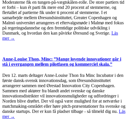
Moderaterne fik en tungen-på-vægtskålen-rolle. De store partiers tid
er forbi – kun ét parti fik mere end 20 procent af stemmerne, og
flertallet af partierne fik under ti procent af stemmerne. I et
samarbejde mellem Øresundsinstituttet, Greater Copenhagen og
Malmö universitet arrangeres et eftervalgsmøde i Malmø med fokus
på regeringsdannelse og den fremtidige politiske udvikling i
Danmark, og hvordan den kan påvirke Øresund og Sverige.
Läs
mer →
Anne-Louise Thon, Minc: ”Mange lovende innovationer går i
stå i overgangen mellem pilotfasen og kommerciel skala.”
Den 12. marts deltager Anne-Louise Thon fra Minc Incubator i den
første dansk-svensk innovationsdag, som Øresundsinstituttet
arrangerer sammen med Ørestad Innovation City Copenhagen.
Sammen med aktører fra blandt andet svenske og danske
innovationsdistrikter vil innovationsmuligheder og udfordringer i
Norden blive drøftet. Der vil også være mulighed for at netværke i
matchmaking-området eller høre pitch-præsentationer fra svenske og
danske startups. Der er kun få pladser tilbage - så tilmeld dig nu.
Läs
mer →