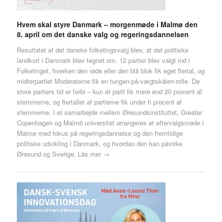
Hvem skal styre Danmark – morgenmøde i Malmø den
8. april om det danske valg og regeringsdannelsen
Resultatet af det danske folketingsvalg blev, at det politiske
landkort i Danmark blev tegnet om. 12 partier blev valgt ind i
Folketinget, hverken den røde eller den blå blok fik eget flertal, og
midterpartiet Moderaterne fik en tungen-på-vægtskålen-rolle. De
store partiers tid er forbi – kun ét parti fik mere end 20 procent af
stemmerne, og flertallet af partierne fik under ti procent af
stemmerne. I et samarbejde mellem Øresundsinstituttet, Greater
Copenhagen og Malmö universitet arrangeres et eftervalgsmøde i
Malmø med fokus på regeringsdannelse og den fremtidige
politiske udvikling i Danmark, og hvordan den kan påvirke
Øresund og Sverige.
Läs mer →