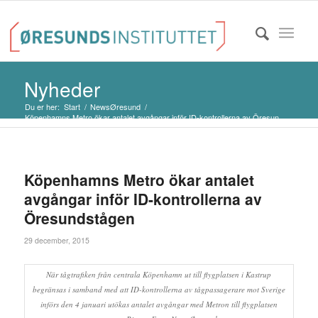
Nyheder
Du er her:
Start
/
NewsØresund
/
Köpenhamns Metro ökar antalet avgångar inför ID-kontrollerna av Öresun...
Köpenhamns Metro ökar antalet
avgångar inför ID-kontrollerna av
Öresundstågen
29 december, 2015
När tågtrafiken från centrala Köpenhamn ut till flygplatsen i Kastrup
begränsas i samband med att ID-kontrollerna av tågpassagerare mot Sverige
införs den 4 januari utökas antalet avgångar med Metron till flygplatsen