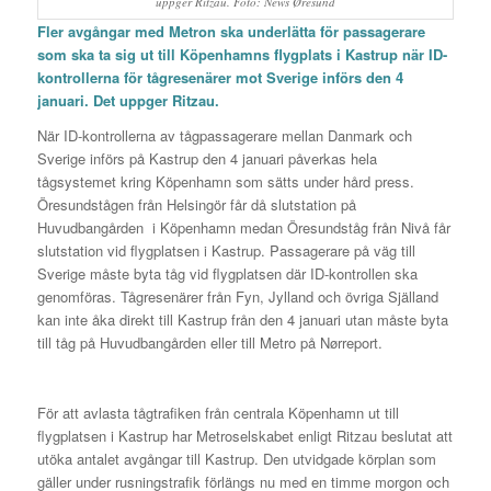
uppger Ritzau. Foto: News Øresund
Fler avgångar med Metron ska underlätta för passagerare
som ska ta sig ut till Köpenhamns flygplats i Kastrup när ID-
kontrollerna för tågresenärer mot Sverige införs den 4
januari. Det uppger Ritzau.
När ID-kontrollerna av tågpassagerare mellan Danmark och
Sverige införs på Kastrup den 4 januari påverkas hela
tågsystemet kring Köpenhamn som sätts under hård press.
Öresundstågen från Helsingör får då slutstation på
Huvudbangården i Köpenhamn medan Öresundståg från Nivå får
slutstation vid flygplatsen i Kastrup. Passagerare på väg till
Sverige måste byta tåg vid flygplatsen där ID-kontrollen ska
genomföras. Tågresenärer från Fyn, Jylland och övriga Själland
kan inte åka direkt till Kastrup från den 4 januari utan måste byta
till tåg på Huvudbangården eller till Metro på Nørreport.
För att avlasta tågtrafiken från centrala Köpenhamn ut till
flygplatsen i Kastrup har Metroselskabet enligt Ritzau beslutat att
utöka antalet avgångar till Kastrup. Den utvidgade körplan som
gäller under rusningstrafik förlängs nu med en timme morgon och