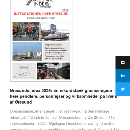
Øresundsindex 2026: En rekordstærk grænseregion –
flere pendlere, personrejser og virksomheder på tværs
af Øresund
Øresundsindexet er steget til et nyt niveau fra den hidtidige
rekord på 112 sidste år, hvor Øresundsbron fyldte 25 år, til 115
indeksenheder i 2026. Øgningen i indekset er særligt drevet af
personrejser, pendlere og virksomheder på tværs af Øresund. Det