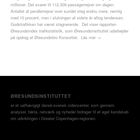
millioner. Det svarer til 112.309 passagerrejser om dagen.
Antallet af pendlerrejser over sundet steg endnu mere, nemlig
med 10 procent, men i slutningen af sidste år aftog tendensen.
Godstrafikken har været stagnerende. Det viser rapporten
Øresundsindex trafikstatistik, som Øresundsinstituttet udarbejder
på opdrag af Øresundsbro Konsortiet.
Läs mer →
ØRESUNDSINSTITUTTET
er et uafhængigt dansk-svensk videncenter, som gennem
analyser, fakta, netværk og nyheder bidrager til et øget kendskab
om udviklingen i Greater Copenhagen-regionen.