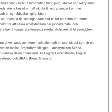
nd annat kan hitta information kring jobb, studier och rekrytering
dstadens beslut om att skjuta till extra pengar kommer
 och en ny jobbsökningsfunktion.
 att utveckla de lösningar som ska till för att säkra ett tätare
igt för att säkra arbetstagarna fler jobbalternativ och
ter, säger Thomas Steffensen, sekretariatsledare på Øresunddirekt
som driver webb och kommunikation och en svensk del som är ett
erkan mellan Arbetsförmedlingen, Länsstyrelsen Skåne,
n danska delen finansieras av Region Hovedstaden, Region
inisterråd och SKAT. (News Øresund)