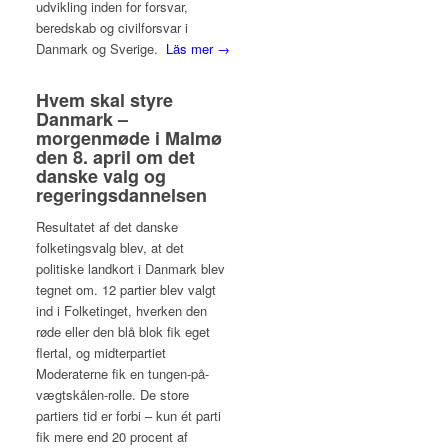
udvikling inden for forsvar,
beredskab og civilforsvar i
Danmark og Sverige.
Läs mer →
Hvem skal styre
Danmark –
morgenmøde i Malmø
den 8. april om det
danske valg og
regeringsdannelsen
Resultatet af det danske
folketingsvalg blev, at det
politiske landkort i Danmark blev
tegnet om. 12 partier blev valgt
ind i Folketinget, hverken den
røde eller den blå blok fik eget
flertal, og midterpartiet
Moderaterne fik en tungen-på-
vægtskålen-rolle. De store
partiers tid er forbi – kun ét parti
fik mere end 20 procent af