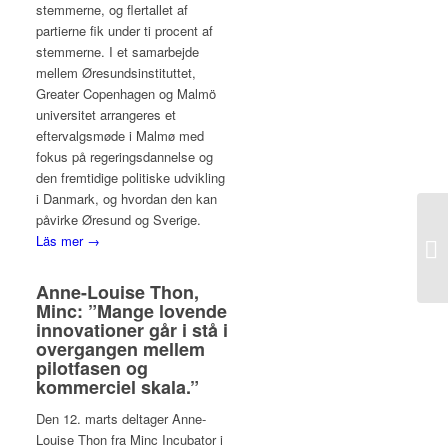
stemmerne, og flertallet af
partierne fik under ti procent af
stemmerne. I et samarbejde
mellem Øresundsinstituttet,
Greater Copenhagen og Malmö
universitet arrangeres et
eftervalgsmøde i Malmø med
fokus på regeringsdannelse og
den fremtidige politiske udvikling
i Danmark, og hvordan den kan
påvirke Øresund og Sverige.
It
Läs mer →
st
Anne-Louise Thon,
Minc: ”Mange lovende
innovationer går i stå i
overgangen mellem
pilotfasen og
kommerciel skala.”
Den 12. marts deltager Anne-
Louise Thon fra Minc Incubator i