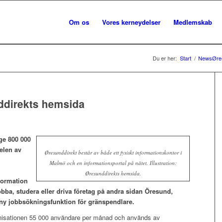
Om os
Vores kerneydelser
Medlemskab
Du er her:
Start
/
NewsØre
nddirekts hemsida
ge 800 000
elen av
Øresunddirekt består av både ett fysiskt informationskontor i
Malmö och en informationsportal på nätet. Illustration:
Øresunddirekts hemsida.
formation
obba, studera eller driva företag på andra sidan Öresund,
n ny jobbsökningsfunktion för gränspendlare.
anisationen 55 000 användare per månad och används av