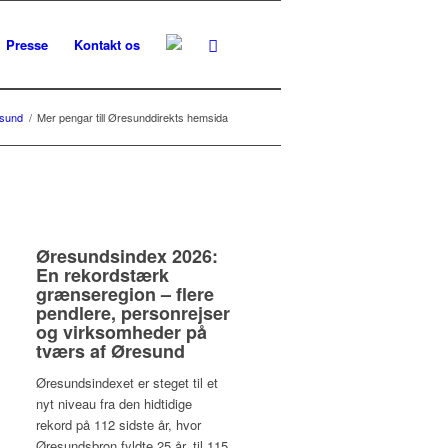
Presse
Kontakt os
sund
/
Mer pengar till Øresunddirekts hemsida
Øresundsindex 2026:
En rekordstærk
grænseregion – flere
pendlere, personrejser
og virksomheder på
tværs af Øresund
Øresundsindexet er steget til et
nyt niveau fra den hidtidige
rekord på 112 sidste år, hvor
Øresundsbron fyldte 25 år, til 115