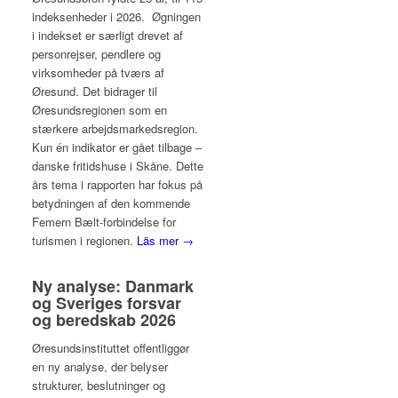
indeksenheder i 2026. Øgningen
i indekset er særligt drevet af
personrejser, pendlere og
virksomheder på tværs af
Øresund. Det bidrager til
Øresundsregionen som en
stærkere arbejdsmarkedsregion.
Kun én indikator er gået tilbage –
danske fritidshuse i Skåne. Dette
års tema i rapporten har fokus på
betydningen af den kommende
Femern Bælt-forbindelse for
turismen i regionen.
Läs mer →
Ny analyse: Danmark
og Sveriges forsvar
og beredskab 2026
Øresundsinstituttet offentliggør
en ny analyse, der belyser
strukturer, beslutninger og