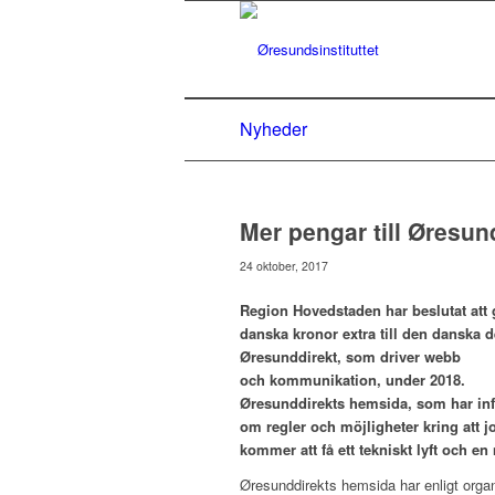
Nyheder
Mer pengar till Øresu
24 oktober, 2017
Region Hovedstaden har beslutat att 
danska kronor extra till den danska d
Øresunddirekt, som driver webb
och kommunikation, under 2018.
Øresunddirekts hemsida, som har in
om regler och möjligheter kring att j
kommer att få ett tekniskt lyft och e
Øresunddirekts hemsida har enligt org