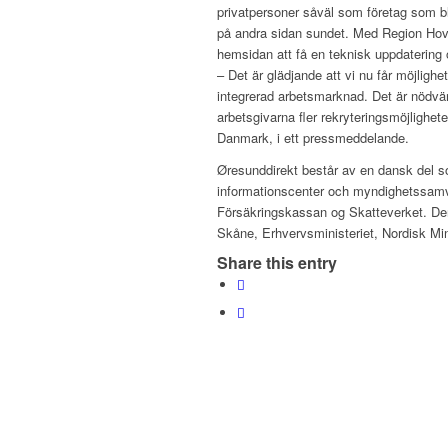
privatpersoner såväl som företag som bla
på andra sidan sundet. Med Region Hove
hemsidan att få en teknisk uppdatering
– Det är glädjande att vi nu får möjlighet
integrerad arbetsmarknad. Det är nödvänd
arbetsgivarna fler rekryteringsmöjlighe
Danmark, i ett pressmeddelande.
Øresunddirekt består av en dansk del 
informationscenter och myndighetssamv
Försäkringskassan og Skatteverket. De
Skåne, Erhvervsministeriet, Nordisk M
Share this entry