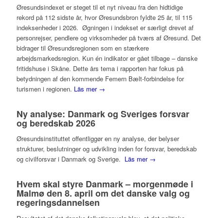
Øresundsindexet er steget til et nyt niveau fra den hidtidige
rekord på 112 sidste år, hvor Øresundsbron fyldte 25 år, til 115
indeksenheder i 2026. Øgningen i indekset er særligt drevet af
personrejser, pendlere og virksomheder på tværs af Øresund. Det
bidrager til Øresundsregionen som en stærkere
arbejdsmarkedsregion. Kun én indikator er gået tilbage – danske
fritidshuse i Skåne. Dette års tema i rapporten har fokus på
betydningen af den kommende Femern Bælt-forbindelse for
turismen i regionen.
Läs mer →
Ny analyse: Danmark og Sveriges forsvar
og beredskab 2026
Øresundsinstituttet offentliggør en ny analyse, der belyser
strukturer, beslutninger og udvikling inden for forsvar, beredskab
og civilforsvar i Danmark og Sverige.
Läs mer →
Hvem skal styre Danmark – morgenmøde i
Malmø den 8. april om det danske valg og
regeringsdannelsen