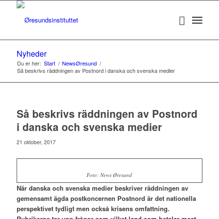
Nyheder
Du er her:
Start
/
NewsØresund
/
Så beskrivs räddningen av Postnord i danska och svenska medier
Så beskrivs räddningen av Postnord
i danska och svenska medier
21 oktober, 2017
Foto: News Øresund
När danska och svenska medier beskriver räddningen av
gemensamt ägda postkoncernen Postnord är det nationella
perspektivet tydligt men också krisens omfattning.
Rubrikerna tar upp frågor som vilket land som betalar mest