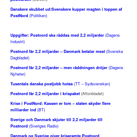
Danskere skubbet ud:
Svenskere kupper magten i toppen af
PostNord
(Politiken)
Uppgifter: Postnord ska räddas med 2,2 miljarder
(Dagens
Industri)
Postnord får 2,2 miljarder – Danmark betalar mest
(Svenska
Dagbladet)
Postnord får 2,2 miljarder – men räddningen dröjer
(Dagens
Nyheter)
Tusentals danska postjobb hotas
(TT – Sydsvenskan)
Postnord får 2,2 miljarder i krispaket
(Aftonbladet)
Krise i PostNord: Kassen er tom – staten skyder flere
milliarder ind
(BT)
Sverige och Danmark skjuter till 2,2 miljarder till
Postnord
(Sveriges Radio)
Danmark og Sverige giver kriseramte Postnord