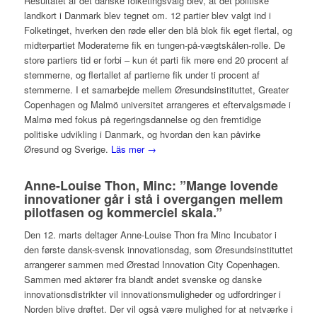
Resultatet af det danske folketingsvalg blev, at det politiske
landkort i Danmark blev tegnet om. 12 partier blev valgt ind i
Folketinget, hverken den røde eller den blå blok fik eget flertal, og
midterpartiet Moderaterne fik en tungen-på-vægtskålen-rolle. De
store partiers tid er forbi – kun ét parti fik mere end 20 procent af
stemmerne, og flertallet af partierne fik under ti procent af
stemmerne. I et samarbejde mellem Øresundsinstituttet, Greater
Copenhagen og Malmö universitet arrangeres et eftervalgsmøde i
Malmø med fokus på regeringsdannelse og den fremtidige
politiske udvikling i Danmark, og hvordan den kan påvirke
Øresund og Sverige.
Läs mer →
Anne-Louise Thon, Minc: ”Mange lovende
innovationer går i stå i overgangen mellem
pilotfasen og kommerciel skala.”
Den 12. marts deltager Anne-Louise Thon fra Minc Incubator i
den første dansk-svensk innovationsdag, som Øresundsinstituttet
arrangerer sammen med Ørestad Innovation City Copenhagen.
Sammen med aktører fra blandt andet svenske og danske
innovationsdistrikter vil innovationsmuligheder og udfordringer i
Norden blive drøftet. Der vil også være mulighed for at netværke i