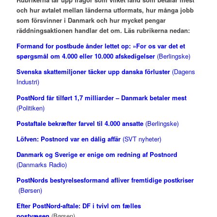
och hur avtalet mellan länderna utformats, hur många jobb
som försvinner i Danmark och hur mycket pengar
räddningsaktionen handlar det om. Läs rubrikerna nedan:
Formand for postbude ånder lettet op: »For os var det et
spørgsmål om 4.000 eller 10.000 afskedigelser
(Berlingske)
Svenska skattemiljoner täcker upp danska förluster
(Dagens
Industri)
PostNord får tilført 1,7 milliarder – Danmark betaler mest
(Politiken)
Postaftale bekræfter farvel til 4.000 ansatte
(Berlingske)
Löfven: Postnord var en dålig affär
(SVT nyheter)
Danmark og Sverige er enige om redning af Postnord
(Danmarks Radio)
PostNords bestyrelsesformand afliver fremtidige postkriser
(Børsen)
Efter PostNord-aftale: DF i tvivl om fælles
postvæsen
(Børsen)