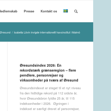
edlemskab
Presse
Kontakt os
Øresund
/
Isabella Lövin invigde internationellt havsinstitut i Malmö
Øresundsindex 2026: En
rekordstærk grænseregion – flere
pendlere, personrejser og
virksomheder på tværs af Øresund
Øresundsindexet er steget til et nyt niveau
fra den hidtidige rekord på 112 sidste år,
hvor Øresundsbron fyldte 25 år, til 115
indeksenheder i 2026. Øgningen i
indekset er særligt drevet af personrejser,