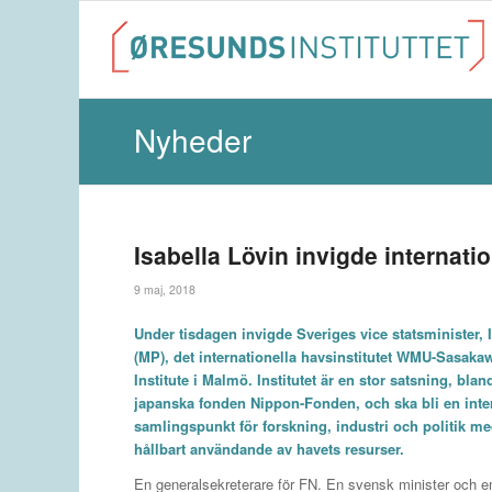
Nyheder
Isabella Lövin invigde internatio
9 maj, 2018
Under tisdagen invigde Sveriges vice statsminister, 
(MP), det internationella havsinstitutet WMU-Sasak
Institute i Malmö. Institutet är en stor satsning, bla
japanska fonden Nippon-Fonden, och ska bli en inter
samlingspunkt för forskning, industri och politik me
hållbart användande av havets resurser.
En generalsekreterare för FN. En svensk minister och 