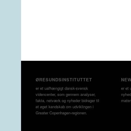
ØRESUNDSINSTITUTTET
NEW
er et uafhængigt dansk-svensk
er et 
videncenter, som gennem analyser,
nyheds
fakta, netværk og nyheder bidrager til
materi
et øget kendskab om udviklingen i
Greater Copenhagen-regionen.