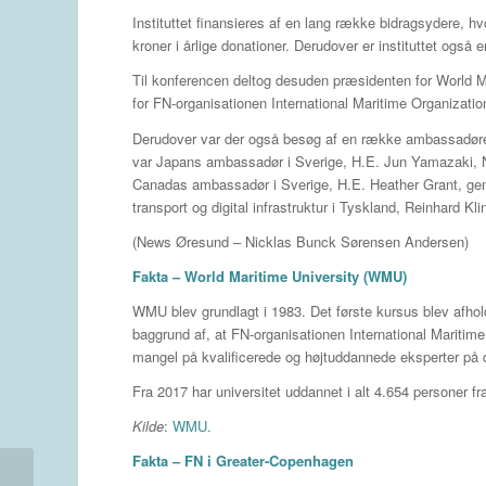
Instituttet finansieres af en lang række bidragsydere, hv
kroner i årlige donationer. Derudover er instituttet også
Til konferencen deltog desuden præsidenten for World 
for FN-organisationen International Maritime Organizat
Derudover var der også besøg af en række ambassadører
var Japans ambassadør i Sverige, H.E. Jun Yamazaki, N
Canadas ambassadør i Sverige, H.E. Heather Grant, genera
transport og digital infrastruktur i Tyskland, Reinhard 
(News Øresund – Nicklas Bunck Sørensen Andersen)
Fakta – World Maritime University (WMU)
WMU blev grundlagt i 1983. Det første kursus blev afhol
baggrund af, at FN-organisationen International Maritime
mangel på kvalificerede og højtuddannede eksperter på
Fra 2017 har universitet uddannet i alt 4.654 personer fra
Kilde
:
WMU.
Fakta – FN i Greater-Copenhagen
Polisrapport: gränskontrollerna kan