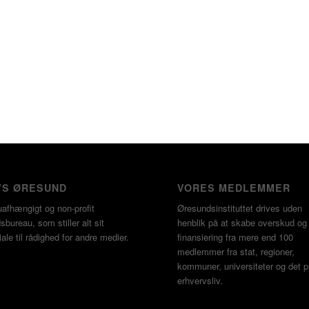
S ØRESUND
VORES MEDLEMMER
uafhængigt og non-profit
Øresundsinstituttet drives uden
bureau, som stiller alt sit
henblik på at skabe overskud o
ale til rådighed for andre medier.
finansiering fra mere end 100
medlemmer fra stat, regioner,
kommuner, universiteter og det p
erhvervsliv.