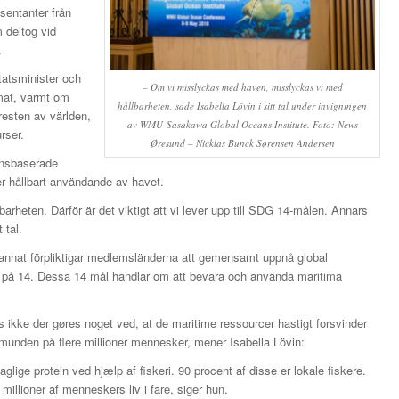
sentanter från
 deltog vid
.
tatsminister och
– Om vi misslyckas med haven, misslyckas vi med
imat, varmt om
hållbarheten, sade Isabella Lövin i sitt tal under invigningen
resten av världen,
av WMU-Sasakawa Global Oceans Institute. Foto: News
rser.
Øresund – Nicklas Bunck Sørensen Andersen
densbaserade
r hållbart användande av havet.
heten. Därför är det viktigt att vi lever upp till SDG 14-målen. Annars
 tal.
nnat förpliktigar medlemsländerna att gemensamt uppnå global
era på 14. Dessa 14 mål handlar om att bevara och använda maritima
vis ikke der gøres noget ved, at de maritime ressourcer hastigt forsvinder
f munden på flere millioner mennesker, mener Isabella Lövin:
lige protein ved hjælp af fiskeri. 90 procent af disse er lokale fiskere.
illioner af menneskers liv i fare, siger hun.