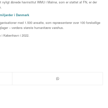
 nyligt åbnede havinstitut WMU i Malmø, som er støttet af FN, er der
n.
miljarder i Danmark
ganisationer med 1.500 ansatte, som repræsenterer over 100 forskellige
jlager – verdens største humanitære varehus.
 i København i 2022.