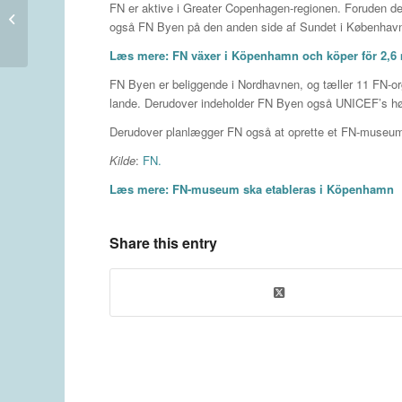
FN er aktive i Greater Copenhagen-regionen. Foruden det
ersättas av stickprov och
også FN Byen på den anden side af Sundet i Københav
kameraöver...
Læs mere:
FN växer i Köpenhamn och köper för 2,6 
FN Byen er beliggende i Nordhavnen, og tæller 11 FN-or
lande. Derudover indeholder FN Byen også UNICEF’s hø
Derudover planlægger FN også at oprette et FN-museum
Kilde
:
FN.
Læs mere:
FN-museum ska etableras i Köpenhamn
Share this entry