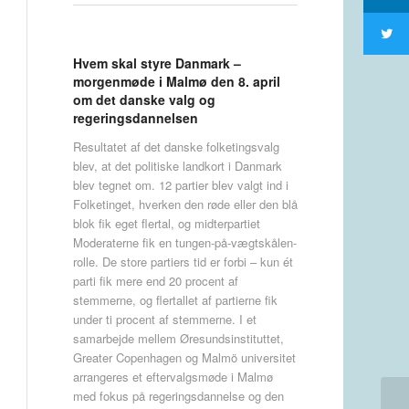
Hvem skal styre Danmark –
morgenmøde i Malmø den 8. april
om det danske valg og
regeringsdannelsen
Resultatet af det danske folketingsvalg
blev, at det politiske landkort i Danmark
blev tegnet om. 12 partier blev valgt ind i
Folketinget, hverken den røde eller den blå
blok fik eget flertal, og midterpartiet
Moderaterne fik en tungen-på-vægtskålen-
rolle. De store partiers tid er forbi – kun ét
parti fik mere end 20 procent af
stemmerne, og flertallet af partierne fik
under ti procent af stemmerne. I et
samarbejde mellem Øresundsinstituttet,
Greater Copenhagen og Malmö universitet
arrangeres et eftervalgsmøde i Malmø
med fokus på regeringsdannelse og den