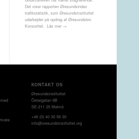
Det viser rapporten Øresundsindex
trafikstatistik, som Øresundsinstituttet
udarbejder på opdrag af Øresundsbro
Konsortiet.
Läs mer →
KONTAKT OS
Øresundsinstituttet
g med
Östergatan 9B
SE-211 25 Malmö
+46 (0) 40 30 56 30
rivate
info@oresundsinstituttet.org