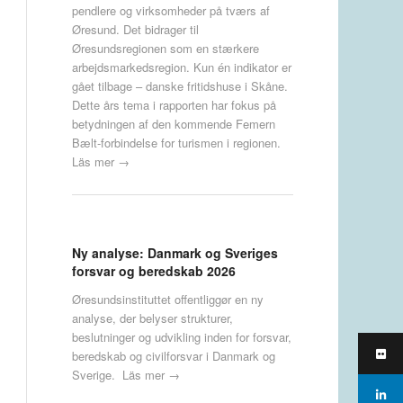
pendlere og virksomheder på tværs af
Øresund. Det bidrager til
Øresundsregionen som en stærkere
arbejdsmarkedsregion. Kun én indikator er
gået tilbage – danske fritidshuse i Skåne.
Dette års tema i rapporten har fokus på
betydningen af den kommende Femern
Bælt-forbindelse for turismen i regionen.
Läs mer →
Ny analyse: Danmark og Sveriges
forsvar og beredskab 2026
Øresundsinstituttet offentliggør en ny
analyse, der belyser strukturer,
beslutninger og udvikling inden for forsvar,
beredskab og civilforsvar i Danmark og
Sverige.
Läs mer →