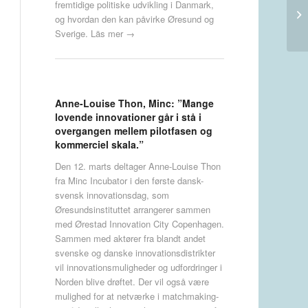
fremtidige politiske udvikling i Danmark,
Ma
og hvordan den kan påvirke Øresund og
fr
Sverige.
Läs mer →
Anne-Louise Thon, Minc: ”Mange
lovende innovationer går i stå i
overgangen mellem pilotfasen og
kommerciel skala.”
Den 12. marts deltager Anne-Louise Thon
fra Minc Incubator i den første dansk-
svensk innovationsdag, som
Øresundsinstituttet arrangerer sammen
med Ørestad Innovation City Copenhagen.
Sammen med aktører fra blandt andet
svenske og danske innovationsdistrikter
vil innovationsmuligheder og udfordringer i
Norden blive drøftet. Der vil også være
mulighed for at netværke i matchmaking-