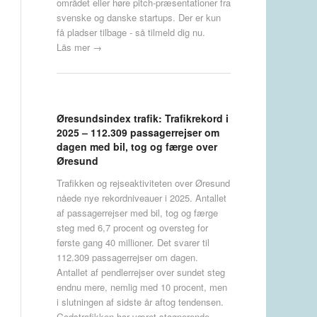
området eller høre pitch-præsentationer fra
svenske og danske startups. Der er kun
få pladser tilbage - så tilmeld dig nu.
Läs mer →
Øresundsindex trafik: Trafikrekord i
2025 – 112.309 passagerrejser om
dagen med bil, tog og færge over
Øresund
Trafikken og rejseaktiviteten over Øresund
nåede nye rekordniveauer i 2025. Antallet
af passagerrejser med bil, tog og færge
steg med 6,7 procent og oversteg for
første gang 40 millioner. Det svarer til
112.309 passagerrejser om dagen.
Antallet af pendlerrejser over sundet steg
endnu mere, nemlig med 10 procent, men
i slutningen af sidste år aftog tendensen.
Godstrafikken har været stagnerende.