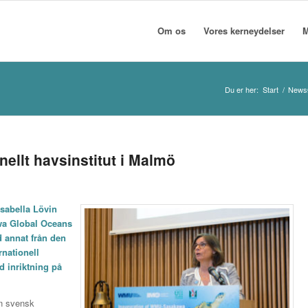
Om os
Vores kerneydelser
M
Du er her:
Start
/
News
nellt havsinstitut i Malmö
Isabella Lövin
awa Global Oceans
nd annat från den
nationell
d inriktning på
en svensk