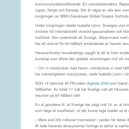
kommunstyrelseordförande. En universitetsrektor. Repre
Japan, Norge och Kanada. Det är några av alla dem som
invigningen av WMU-Sasakawa Global Oceans Institute
Under invigningen talade Isabella Lövin, Sveriges vice s
minister för internationellt utvecklingssamarbete och kl
institutet. Hon underströk att Sverige, tillsammans med 
har ett ansvar för ett hållbart användande av havets resu
Havsinstitutets huvudsakliga uppgift är att ta fram evi
kunskap som driver den globala utvecklingen mot ett me
– Om vi misslyckas med haven, misslyckas vi med hållbar
har mänskligheten misslyckats, sade Isabella Lövin i sitt
SDG 14 hänvisar till FN-målen
Agenda 2030
som bland a
hållbarhet. Av totalt 17 mål har Sverige valt att fokus
resurser på ett hållbart sätt.
En af grundene til, at Sverige har valgt mål 14, er, at h
som følge af overfiskeri, vil det kunne tage brødet ud a
– Mere end 300 millioner mennesker i verden får deres dag
At lade havenes økosystemer forringe er derfor at sætte m