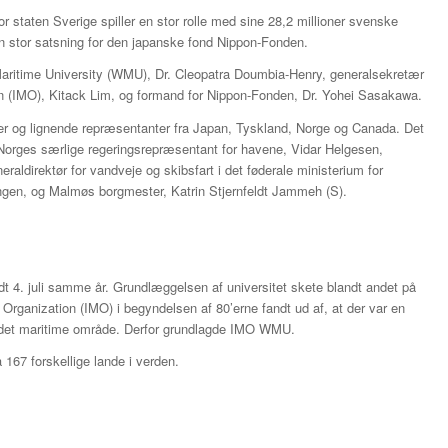
or staten Sverige spiller en stor rolle med sine 28,2 millioner svenske
 en stor satsning for den japanske fond Nippon-Fonden.
Maritime University (WMU), Dr. Cleopatra Doumbia-Henry, generalsekretær
ion (IMO), Kitack Lim, og formand for Nippon-Fonden, Dr. Yohei Sasakawa.
 og lignende repræsentanter fra Japan, Tyskland, Norge og Canada. Det
orges særlige regeringsrepræsentant for havene, Vidar Helgesen,
ldirektør for vandveje og skibsfart i det føderale ministerium for
Klingen, og Malmøs borgmester, Katrin Stjernfeldt Jammeh (S).
dt 4. juli samme år. Grundlæggelsen af universitet skete blandt andet på
 Organization (IMO) i begyndelsen af 80’erne fandt ud af, at der var en
 det maritime område. Derfor grundlagde IMO WMU.
 167 forskellige lande i verden.