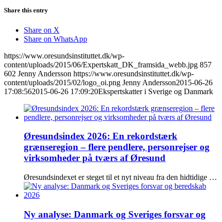
Share this entry
Share on X
Share on WhatsApp
https://www.oresundsinstituttet.dk/wp-
content/uploads/2015/06/Expertskatt_DK_framsida_webb.jpg
857
602
Jenny Andersson
https://www.oresundsinstituttet.dk/wp-
content/uploads/2015/02/logo_oi.png
Jenny Andersson
2015-06-26
17:08:56
2015-06-26 17:09:20
Ekspertskatter i Sverige og Danmark
Øresundsindex 2026: En rekordstærk
grænseregion – flere pendlere, personrejser og
virksomheder på tværs af Øresund
Øresundsindexet er steget til et nyt niveau fra den hidtidige …
Ny analyse: Danmark og Sveriges forsvar og