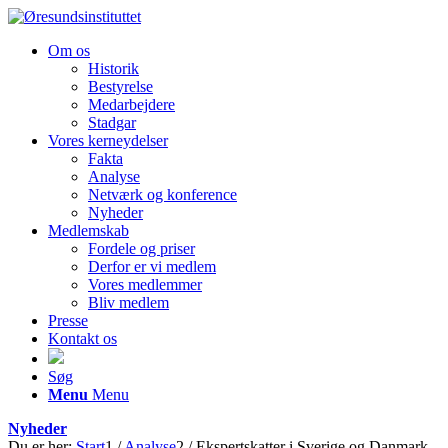
Om os
Historik
Bestyrelse
Medarbejdere
Stadgar
Vores kerneydelser
Fakta
Analyse
Netværk og konference
Nyheder
Medlemskab
Fordele og priser
Derfor er vi medlem
Vores medlemmer
Bliv medlem
Presse
Kontakt os
Søg
Menu
Menu
Nyheder
Du er her:
Start
1
/
Analyse
2
/
Ekspertskatter i Sverige og Danmark