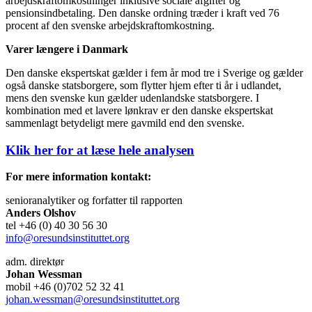
arbejdskraftomkostninger inklusive sociale afgifter og
pensionsindbetaling. Den danske ordning træder i kraft ved 76
procent af den svenske arbejdskraftomkostning.
Varer længere i Danmark
Den danske ekspertskat gælder i fem år mod tre i Sverige og gælder
også danske statsborgere, som flytter hjem efter ti år i udlandet,
mens den svenske kun gælder udenlandske statsborgere. I
kombination med et lavere lønkrav er den danske ekspertskat
sammenlagt betydeligt mere gavmild end den svenske.
Klik her for at læse hele analysen
For mere information kontakt:
senioranalytiker og forfatter til rapporten
Anders Olshov
tel +46 (0) 40 30 56 30
info@oresundsinstituttet.org
adm. direktør
Johan Wessman
mobil +46 (0)702 52 32 41
johan.wessman@oresundsinstituttet.org