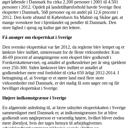
øget løbende i Danmark fra cirka 2.200 personer i 2001 til 4.501
personer i 2012. Opdelt på landetilhørsforhold havde Sverige flest
eksperter i Danmark, 568 personer og en andel på 12,6 procent i
2012. Den korte afstand til København fra Malmö og Skåne gør, at
mange svenskere bor i hjemlandet og pendler til Danmark. Den
store lighed i sprog og kultur gør det lettere.
Få ansøger om ekspertskat i Sverige
Den svenske ekspertskat var før 2012, da reglerne blev lempet og et
lønkrav blev indført, uinteressant for de fleste virksomheder. Kun
46-69 procent af ansøgningerne som ekspert blev godkendt i
Forskerskattenævnet, og antallet af godkendelser per år steg sjældent
over 250-300. Siden lønkravet blev indført er antallet af
godkendelser mere end fordoblet til cirka 650 årligt 2012-2014. I
betragtning af, at Sverige er et større land med flere store
virksomheder end Danmark, er det stadig få som søger om og får
bevilliget ekspertskat i Sverige.
Højere indkomstgrænse i Sverige
En afgørende anledning til, at færre udnytter ekspertskatten i Sverige
sammenlignet med Danmark er, at indkomstgrænsen for at blive
godkendt som nøgleperson er væsentlig højere, hvilket bliver endnu
mere åbenlyst, hvis der tages hensyn til arbejdsgivernes