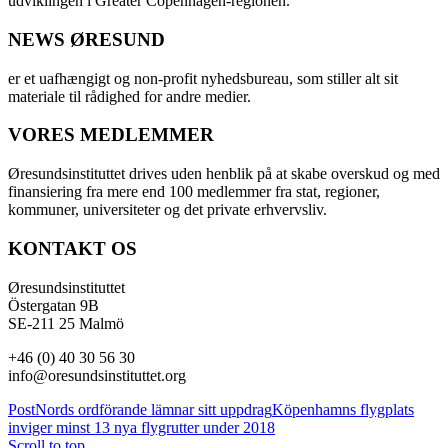
udviklingen i Greater Copenhagen-regionen.
NEWS ØRESUND
er et uafhængigt og non-profit nyhedsbureau, som stiller alt sit
materiale til rådighed for andre medier.
VORES MEDLEMMER
Øresundsinstituttet drives uden henblik på at skabe overskud og med
finansiering fra mere end 100 medlemmer fra stat, regioner,
kommuner, universiteter og det private erhvervsliv.
KONTAKT OS
Øresundsinstituttet
Östergatan 9B
SE-211 25 Malmö
+46 (0) 40 30 56 30
info@oresundsinstituttet.org
PostNords ordförande lämnar sitt uppdrag
Köpenhamns flygplats
inviger minst 13 nya flygrutter under 2018
Scroll to top