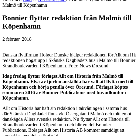
Malmö till Köpenhamn
Bonnier flyttar redaktion från Malmö till
Köpenhamn
2 februar, 2018
Danska flyttfirman Holger Danske hjälper redaktionen för Allt om Hist
redaktionen högst upp i Skånska Dagbladets hus i Malmö till Bonnier
Strandboulevarden i Köpenhamn. Foto: News Øresund
Idag fredag flyttar förlaget Allt om Historia från Malmö till
Köpenhamn. Elva av fjorton anställda har valt att flytta med till
Köpenhamn och börja pendla över Öresund. Förlaget köptes
sommaren 2016 av Bonnier Publications med huvudkontor i
Köpenhamn.
Allt om Historia har haft sin redaktion i takvåningen i samma hus
där Skånska Dagbladet finns vid Östergatan i Malmö och mitt emot
danskägda Allers svenska redaktion. Nu flyttar Allt om Historia till
Strandboulevarden i Köpenhamn och blir en del Bonnier
Publications. Bolaget Allt om Historia AB kommer samtidigt att
avvecklas meddelar företaget.