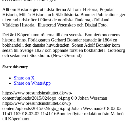
Allt om Historia ger ut tidskrifterna Allt om Historia, Populär
Historia, Militär Historia och Släkthistoria. Bonnier Publications ger
ut en rad tidskrifter i främst de nordiska länderna, däribland
Världens Historia, Illustrerad Vetenskap och Digital Foto.
Det är i Köpenhamn rötterna till den svenska Bonnierkoncernens
historia finns. Förläggaren Gerhard Bonnier startade år 1804 en
bokhandel i den danska huvudstaden. Sonen Adolf Bonnier kom
sedan till Sverige 1827 och öppnade först en bokhandel i Göteborg
och sedan en i Stockholm. (News Øresund)
Share this entry
Share on X
Share on WhatsApp
https://www.oresundsinstituttet.dk/wp-
content/uploads/2015/02/logo_oi.png
0
0
Johan Wessman
https://www.oresundsinstituttet.dk/wp-
content/uploads/2015/02/logo_oi.png
Johan Wessman
2018-02-02
11:41:16
2018-02-02 11:41:16
Bonnier flyttar redaktion från Malmö
till Köpenhamn