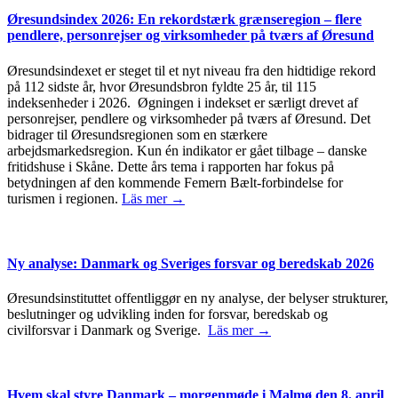
Øresundsindex 2026: En rekordstærk grænseregion – flere
pendlere, personrejser og virksomheder på tværs af Øresund
Øresundsindexet er steget til et nyt niveau fra den hidtidige rekord
på 112 sidste år, hvor Øresundsbron fyldte 25 år, til 115
indeksenheder i 2026. Øgningen i indekset er særligt drevet af
personrejser, pendlere og virksomheder på tværs af Øresund. Det
bidrager til Øresundsregionen som en stærkere
arbejdsmarkedsregion. Kun én indikator er gået tilbage – danske
fritidshuse i Skåne. Dette års tema i rapporten har fokus på
betydningen af den kommende Femern Bælt-forbindelse for
turismen i regionen.
Läs mer →
Ny analyse: Danmark og Sveriges forsvar og beredskab 2026
Øresundsinstituttet offentliggør en ny analyse, der belyser strukturer,
beslutninger og udvikling inden for forsvar, beredskab og
civilforsvar i Danmark og Sverige.
Läs mer →
Hvem skal styre Danmark – morgenmøde i Malmø den 8. april