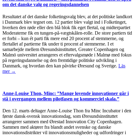
om det danske valg og regeringsdannelsen
Resultatet af det danske folketingsvalg blev, at det politiske landkort
i Danmark blev tegnet om. 12 partier blev valgt ind i Folketinget,
hverken den røde eller den blå blok fik eget flertal, og midterpartiet
Moderaterne fik en tungen-på-vægtskålen-rolle. De store partiers tid
er forbi – kun ét parti fik mere end 20 procent af stemmerne, og
flertallet af partierne fik under ti procent af stemmerne. I et
samarbejde mellem Øresundsinstituttet, Greater Copenhagen og
Malmö universitet arrangeres et eftervalgsmøde i Malmø med fokus
på regeringsdannelse og den fremtidige politiske udvikling i
Danmark, og hvordan den kan påvirke Øresund og Sverige.
Läs
mer →
Anne-Louise Thon, Minc: ”Mange lovende innovationer går i
stå i overgangen mellem pilotfasen og kommerciel skala.”
Den 12. marts deltager Anne-Louise Thon fra Minc Incubator i den
første dansk-svensk innovationsdag, som Øresundsinstituttet
arrangerer sammen med Ørestad Innovation City Copenhagen.
Sammen med aktører fra blandt andet svenske og danske
innovationsdistrikter vil innovationsmuligheder og udfordringer i