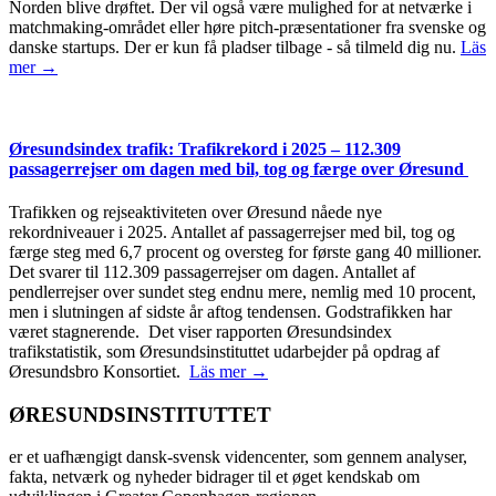
Norden blive drøftet. Der vil også være mulighed for at netværke i
matchmaking-området eller høre pitch-præsentationer fra svenske og
danske startups. Der er kun få pladser tilbage - så tilmeld dig nu.
Läs
mer →
Øresundsindex trafik: Trafikrekord i 2025 – 112.309
passagerrejser om dagen med bil, tog og færge over Øresund
Trafikken og rejseaktiviteten over Øresund nåede nye
rekordniveauer i 2025. Antallet af passagerrejser med bil, tog og
færge steg med 6,7 procent og oversteg for første gang 40 millioner.
Det svarer til 112.309 passagerrejser om dagen. Antallet af
pendlerrejser over sundet steg endnu mere, nemlig med 10 procent,
men i slutningen af sidste år aftog tendensen. Godstrafikken har
været stagnerende. Det viser rapporten Øresundsindex
trafikstatistik, som Øresundsinstituttet udarbejder på opdrag af
Øresundsbro Konsortiet.
Läs mer →
ØRESUNDSINSTITUTTET
er et uafhængigt dansk-svensk videncenter, som gennem analyser,
fakta, netværk og nyheder bidrager til et øget kendskab om