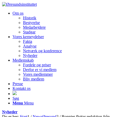
Om os
Historik
Bestyrelse
Medarbejdere
Stadgar
Vores kerneydelser
Fakta
Analyse
Netværk og konference
Nyheder
Medlemskab
Fordele og priser
Derfor er vi medlem
Vores medlemmer
Bliv medlem
Presse
Kontakt os
Søg
Menu
Menu
Nyheder
Du er her:
Start
1
/
NewsØresund
2
/
Bonnier flyttar redaktion från