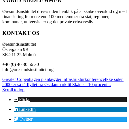
VORES MEDLEMMER
Øresundsinstituttet drives uden henblik på at skabe overskud og med
finansiering fra mere end 100 medlemmer fra stat, regioner,
kommuner, universiteter og det private erhvervsliv.
KONTAKT OS
Øresundsinstituttet
Östergatan 9B
SE-211 25 Malmö
+46 (0) 40 30 56 30
info@oresundsinstituttet.org
Greater Copenhagen planlægger infrastrukturkonference
Ikke siden
2000 er så få flyttet fra Østdanmark til Skåne – 10 procent...
Scroll to top
Flickr
LinkedIn
Twitter