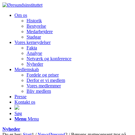
Om os
Historik
Bestyrelse
Medarbejdere
Stadgar
Vores kerneydelser
Fakta
Analyse
Netværk og konference
Nyheder
Medlemskab
Fordele og priser
Derfor er vi medlem
Vores medlemmer
Bliv medlem
Presse
Kontakt os
Søg
Menu
Menu
Nyheder
Du er her:
Start
1
/
NewsØresund
2
/
Børsens matrecensent tror på