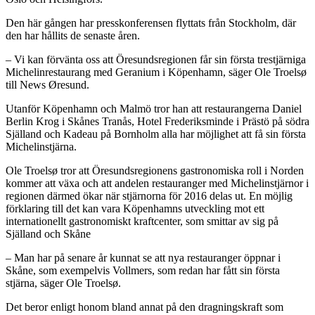
Den här gången har presskonferensen flyttats från Stockholm, där
den har hållits de senaste åren.
– Vi kan förvänta oss att Öresundsregionen får sin första trestjärniga
Michelinrestaurang med Geranium i Köpenhamn, säger Ole Troelsø
till News Øresund.
Utanför Köpenhamn och Malmö tror han att restaurangerna Daniel
Berlin Krog i Skånes Tranås, Hotel Frederiksminde i Prästö på södra
Själland och Kadeau på Bornholm alla har möjlighet att få sin första
Michelinstjärna.
Ole Troelsø tror att Öresundsregionens gastronomiska roll i Norden
kommer att växa och att andelen restauranger med Michelinstjärnor i
regionen därmed ökar när stjärnorna för 2016 delas ut. En möjlig
förklaring till det kan vara Köpenhamns utveckling mot ett
internationellt gastronomiskt kraftcenter, som smittar av sig på
Själland och Skåne
– Man har på senare år kunnat se att nya restauranger öppnar i
Skåne, som exempelvis Vollmers, som redan har fått sin första
stjärna, säger Ole Troelsø.
Det beror enligt honom bland annat på den dragningskraft som