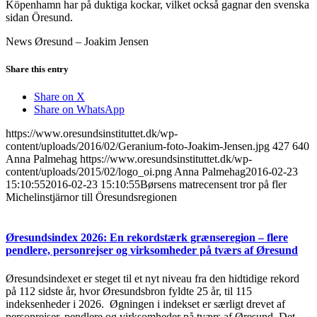
Köpenhamn har på duktiga kockar, vilket också gagnar den svenska
sidan Öresund.
News Øresund – Joakim Jensen
Share this entry
Share on X
Share on WhatsApp
https://www.oresundsinstituttet.dk/wp-
content/uploads/2016/02/Geranium-foto-Joakim-Jensen.jpg
427
640
Anna Palmehag
https://www.oresundsinstituttet.dk/wp-
content/uploads/2015/02/logo_oi.png
Anna Palmehag
2016-02-23
15:10:55
2016-02-23 15:10:55
Børsens matrecensent tror på fler
Michelinstjärnor till Öresundsregionen
Øresundsindex 2026: En rekordstærk grænseregion – flere
pendlere, personrejser og virksomheder på tværs af Øresund
Øresundsindexet er steget til et nyt niveau fra den hidtidige rekord
på 112 sidste år, hvor Øresundsbron fyldte 25 år, til 115
indeksenheder i 2026. Øgningen i indekset er særligt drevet af
personrejser, pendlere og virksomheder på tværs af Øresund. Det