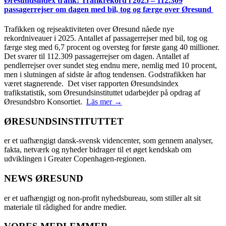
Øresundsindex trafik: Trafikrekord i 2025 – 112.309
passagerrejser om dagen med bil, tog og færge over Øresund
Trafikken og rejseaktiviteten over Øresund nåede nye
rekordniveauer i 2025. Antallet af passagerrejser med bil, tog og
færge steg med 6,7 procent og oversteg for første gang 40 millioner.
Det svarer til 112.309 passagerrejser om dagen. Antallet af
pendlerrejser over sundet steg endnu mere, nemlig med 10 procent,
men i slutningen af sidste år aftog tendensen. Godstrafikken har
været stagnerende. Det viser rapporten Øresundsindex
trafikstatistik, som Øresundsinstituttet udarbejder på opdrag af
Øresundsbro Konsortiet.
Läs mer →
ØRESUNDSINSTITUTTET
er et uafhængigt dansk-svensk videncenter, som gennem analyser,
fakta, netværk og nyheder bidrager til et øget kendskab om
udviklingen i Greater Copenhagen-regionen.
NEWS ØRESUND
er et uafhængigt og non-profit nyhedsbureau, som stiller alt sit
materiale til rådighed for andre medier.