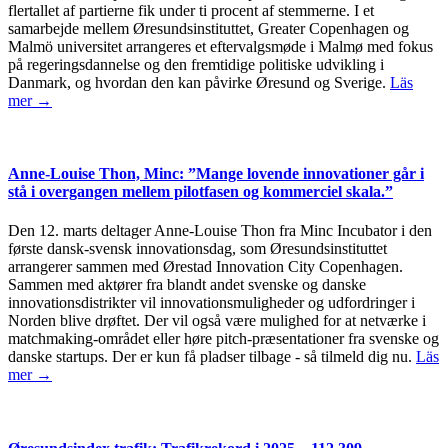
flertallet af partierne fik under ti procent af stemmerne. I et
samarbejde mellem Øresundsinstituttet, Greater Copenhagen og
Malmö universitet arrangeres et eftervalgsmøde i Malmø med fokus
på regeringsdannelse og den fremtidige politiske udvikling i
Danmark, og hvordan den kan påvirke Øresund og Sverige.
Läs
mer →
Anne-Louise Thon, Minc: ”Mange lovende innovationer går i
stå i overgangen mellem pilotfasen og kommerciel skala.”
Den 12. marts deltager Anne-Louise Thon fra Minc Incubator i den
første dansk-svensk innovationsdag, som Øresundsinstituttet
arrangerer sammen med Ørestad Innovation City Copenhagen.
Sammen med aktører fra blandt andet svenske og danske
innovationsdistrikter vil innovationsmuligheder og udfordringer i
Norden blive drøftet. Der vil også være mulighed for at netværke i
matchmaking-området eller høre pitch-præsentationer fra svenske og
danske startups. Der er kun få pladser tilbage - så tilmeld dig nu.
Läs
mer →