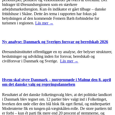
bidrager til Øresundsregionen som en stærkere
arbejdsmarkedsregion. Kun én indikator er gået tilbage – danske
fritidshuse i Skåne. Dette års tema i rapporten har fokus på
betydningen af den kommende Femern Bælt-forbindelse for
turismen i regionen.
Läs mer →
Ny analyse: Danmark og Sveriges forsvar og beredskab 2026
Øresundsinstituttet offentliggør en ny analyse, der belyser strukturer,
beslutninger og udvikling inden for forsvar, beredskab og
civilforsvar i Danmark og Sverige.
Läs mer →
Hvem skal styre Danmark – morgenmøde i Malmø den 8. april
om det danske valg og regeringsdannelsen
Resultatet af det danske folketingsvalg blev, at det politiske landkort
i Danmark blev tegnet om. 12 partier blev valgt ind i Folketinget,
hverken den røde eller den blå blok fik eget flertal, og midterpartiet
Moderaterne fik en tungen-på-vægtskålen-rolle. De store partiers tid
er forbi – kun ét parti fik mere end 20 procent af stemmerne, og