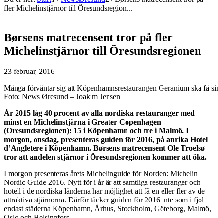
fler Michelinstjärnor till Öresundsregion...
Børsens matrecensent tror på fler
Michelinstjärnor till Öresundsregionen
23 februar, 2016
Många förväntar sig att Köpenhamnsrestaurangen Geranium ska få sin
Foto: News Øresund – Joakim Jensen
År 2015 låg 40 procent av alla nordiska restauranger med
minst en Michelinstjärna i Greater Copenhagen
(Öresundsregionen): 15 i Köpenhamn och tre i Malmö. I
morgon, onsdag, presenteras guiden för 2016, på anrika Hotel
d’Angletere i Köpenhamn. Børsens matrecensent Ole Troelsø
tror att andelen stjärnor i Öresundsregionen kommer att öka.
I morgon presenteras årets Michelinguide för Norden: Michelin
Nordic Guide 2016. Nytt för i år är att samtliga restauranger och
hotell i de nordiska länderna har möjlighet att få en eller fler av de
attraktiva stjärnorna. Därför täcker guiden för 2016 inte som i fjol
endast städerna Köpenhamn, Århus, Stockholm, Göteborg, Malmö,
Oslo och Helsingfors.