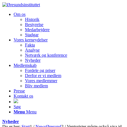
Om os
Historik
Bestyrelse
Medarbejdere
Stadgar
Vores kerneydelser
Fakta
Analyse
Netværk og konference
Nyheder
Medlemskab
Fordele og priser
Derfor er vi medlem
Vores medlemmer
Bliv medlem
Presse
Kontakt os
Søg
Menu
Menu
Nyheder
Du er her:
Start
1
/
NewsØresund
2
/
Venturister måste också visa id