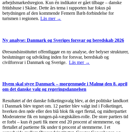
arbejdsmarkedsregion. Kun én indikator er gået tilbage – danske
fritidshuse i Skåne. Dette års tema i rapporten har fokus på
betydningen af den kommende Femern Bælt-forbindelse for
turismen i regionen.
Läs mer →
Ny analyse: Danmark og Sveriges forsvar og beredskab 2026
Øresundsinstituttet offentliggør en ny analyse, der belyser strukturer,
beslutninger og udvikling inden for forsvar, beredskab og
civilforsvar i Danmark og Sverige.
Läs mer →
Hvem skal styre Danmark – morgenmøde i Malmø den 8. april
om det danske valg og regeringsdannelsen
Resultatet af det danske folketingsvalg blev, at det politiske landkort
i Danmark blev tegnet om. 12 partier blev valgt ind i Folketinget,
hverken den røde eller den blå blok fik eget flertal, og midterpartiet
Moderaterne fik en tungen-på-vægtskålen-rolle. De store partiers tid
er forbi – kun ét parti fik mere end 20 procent af stemmerne, og
flertallet af partierne fik under ti procent af stemmerne. I et