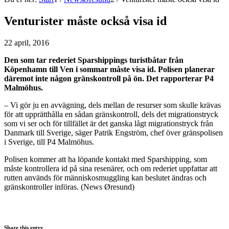
Venturister måste också visa id
22 april, 2016
Den som tar rederiet Sparshippings turistbåtar från
Köpenhamn till Ven i sommar måste visa id. Polisen planerar
däremot inte någon gränskontroll på ön. Det rapporterar P4
Malmöhus.
– Vi gör ju en avvägning, dels mellan de resurser som skulle krävas
för att upprätthålla en sådan gränskontroll, dels det migrationstryck
som vi ser och för tillfället är det ganska lågt migrationstryck från
Danmark till Sverige, säger Patrik Engström, chef över gränspolisen
i Sverige, till P4 Malmöhus.
Polisen kommer att ha löpande kontakt med Sparshipping, som
måste kontrollera id på sina resenärer, och om rederiet uppfattar att
rutten används för människosmuggling kan beslutet ändras och
gränskontroller införas. (News Øresund)
Share this entry