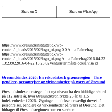
Share on X
Share on WhatsApp
https://www.oresundsinstituttet.dk/wp-
content/uploads/2015/02/logo_oi.png
0
0
Anna Palmehag
https://www.oresundsinstituttet.dk/wp-
content/uploads/2015/02/logo_oi.png
Anna Palmehag
2016-04-22
13:23:02
2016-04-22 13:23:02
Venturister måste också visa id
Øresundsindex 2026: En rekordstærk grænseregion – flere
pendlere, personrejser og virksomheder på tværs af Øresund
Øresundsindexet er steget til et nyt niveau fra den hidtidige rekord
på 112 sidste år, hvor Øresundsbron fyldte 25 år, til 115
indeksenheder i 2026. Øgningen i indekset er særligt drevet af
personrejser, pendlere og virksomheder på tværs af Øresund. Det
bidrager til Øresundsregionen som en stærkere