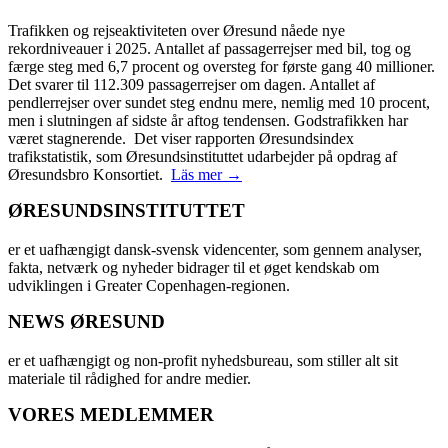
Trafikken og rejseaktiviteten over Øresund nåede nye
rekordniveauer i 2025. Antallet af passagerrejser med bil, tog og
færge steg med 6,7 procent og oversteg for første gang 40 millioner.
Det svarer til 112.309 passagerrejser om dagen. Antallet af
pendlerrejser over sundet steg endnu mere, nemlig med 10 procent,
men i slutningen af sidste år aftog tendensen. Godstrafikken har
været stagnerende. Det viser rapporten Øresundsindex
trafikstatistik, som Øresundsinstituttet udarbejder på opdrag af
Øresundsbro Konsortiet.
Läs mer →
ØRESUNDSINSTITUTTET
er et uafhængigt dansk-svensk videncenter, som gennem analyser,
fakta, netværk og nyheder bidrager til et øget kendskab om
udviklingen i Greater Copenhagen-regionen.
NEWS ØRESUND
er et uafhængigt og non-profit nyhedsbureau, som stiller alt sit
materiale til rådighed for andre medier.
VORES MEDLEMMER