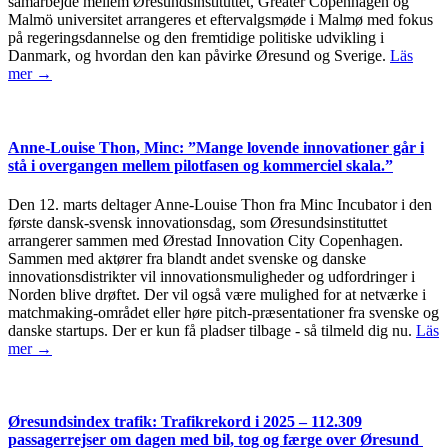
samarbejde mellem Øresundsinstituttet, Greater Copenhagen og
Malmö universitet arrangeres et eftervalgsmøde i Malmø med fokus
på regeringsdannelse og den fremtidige politiske udvikling i
Danmark, og hvordan den kan påvirke Øresund og Sverige.
Läs
mer →
Anne-Louise Thon, Minc: ”Mange lovende innovationer går i
stå i overgangen mellem pilotfasen og kommerciel skala.”
Den 12. marts deltager Anne-Louise Thon fra Minc Incubator i den
første dansk-svensk innovationsdag, som Øresundsinstituttet
arrangerer sammen med Ørestad Innovation City Copenhagen.
Sammen med aktører fra blandt andet svenske og danske
innovationsdistrikter vil innovationsmuligheder og udfordringer i
Norden blive drøftet. Der vil også være mulighed for at netværke i
matchmaking-området eller høre pitch-præsentationer fra svenske og
danske startups. Der er kun få pladser tilbage - så tilmeld dig nu.
Läs
mer →
Øresundsindex trafik: Trafikrekord i 2025 – 112.309
passagerrejser om dagen med bil, tog og færge over Øresund