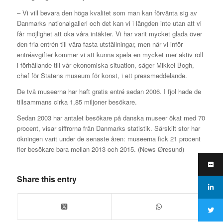
– Vi vill bevara den höga kvalitet som man kan förvänta sig av
Danmarks nationalgalleri och det kan vi i längden inte utan att vi
får möjlighet att öka våra intäkter. Vi har varit mycket glada över
den fria entrén till våra fasta utställningar, men när vi inför
entréavgifter kommer vi att kunna spela en mycket mer aktiv roll
i förhållande till vår ekonomiska situation, säger Mikkel Bogh,
chef för Statens museum för konst, i ett pressmeddelande.
De två museerna har haft gratis entré sedan 2006. I fjol hade de
tillsammans cirka 1,85 miljoner besökare.
Sedan 2003 har antalet besökare på danska museer ökat med 70
procent, visar siffrorna från Danmarks statistik. Särskilt stor har
ökningen varit under de senaste åren: museerna fick 21 procent
fler besökare bara mellan 2013 och 2015. (News Øresund)
Share this entry