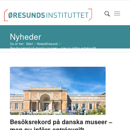
Nyheder
Du er her:
Start
/
NewsØresund
/
Besöksrekord på danska museer – men nu införs entréavgift
Besöksrekord på danska museer –
men nu införs entréavgift