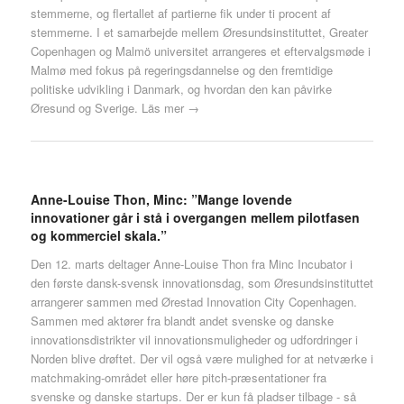
stemmerne, og flertallet af partierne fik under ti procent af
stemmerne. I et samarbejde mellem Øresundsinstituttet, Greater
Copenhagen og Malmö universitet arrangeres et eftervalgsmøde i
Malmø med fokus på regeringsdannelse og den fremtidige
politiske udvikling i Danmark, og hvordan den kan påvirke
Øresund og Sverige.
Läs mer →
Anne-Louise Thon, Minc: ”Mange lovende
innovationer går i stå i overgangen mellem pilotfasen
og kommerciel skala.”
Den 12. marts deltager Anne-Louise Thon fra Minc Incubator i
den første dansk-svensk innovationsdag, som Øresundsinstituttet
arrangerer sammen med Ørestad Innovation City Copenhagen.
Sammen med aktører fra blandt andet svenske og danske
innovationsdistrikter vil innovationsmuligheder og udfordringer i
Norden blive drøftet. Der vil også være mulighed for at netværke i
matchmaking-området eller høre pitch-præsentationer fra
svenske og danske startups. Der er kun få pladser tilbage - så