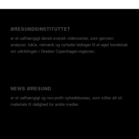
ØRESUNDSINSTITUTTET
er et uafhængigt dansk-svensk videncenter, som gennem
analyser, fakta, netværk og nyheder bidrager til et øget kendskab
om udviklingen i Greater Copenhagen-regionen.
NEWS ØRESUND
er et uafhængigt og non-profit nyhedsbureau, som stiller alt sit
materiale til rådighed for andre medier.