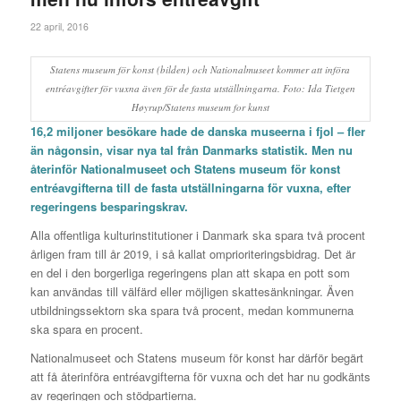
22 april, 2016
Statens museum för konst (bilden) och Nationalmuseet kommer att införa
entréavgifter för vuxna även för de fasta utställningarna. Foto: Ida Tietgen
Høyrup/Statens museum for kunst
16,2 miljoner besökare hade de danska museerna i fjol – fler
än någonsin, visar nya tal från Danmarks statistik. Men nu
återinför Nationalmuseet och Statens museum för konst
entréavgifterna till de fasta utställningarna för vuxna, efter
regeringens besparingskrav.
Alla offentliga kulturinstitutioner i Danmark ska spara två procent
årligen fram till år 2019, i så kallat omprioriteringsbidrag. Det är
en del i den borgerliga regeringens plan att skapa en pott som
kan användas till välfärd eller möjligen skattesänkningar. Även
utbildningssektorn ska spara två procent, medan kommunerna
ska spara en procent.
Nationalmuseet och Statens museum för konst har därför begärt
att få återinföra entréavgifterna för vuxna och det har nu godkänts
av regeringen och stödpartierna.