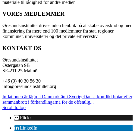
materiale til rådighed for andre medier.
VORES MEDLEMMER
Øresundsinstituttet drives uden henblik på at skabe overskud og med
finansiering fra mere end 100 medlemmer fra stat, regioner,
kommuner, universiteter og det private erhvervsliv.
KONTAKT OS
Øresundsinstituttet
Östergatan 9B
SE-211 25 Malmö
+46 (0) 40 30 56 30
info@oresundsinstituttet.org
Inflationen är lägre i Danmark än i Sverige
Dansk konflikt hotar efter
sammanbrott i förhandlingarna för de offentlig...
Scroll to top
Flickr
LinkedIn