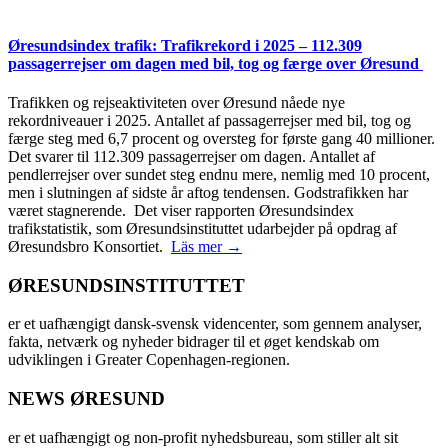
Øresundsindex trafik: Trafikrekord i 2025 – 112.309
passagerrejser om dagen med bil, tog og færge over Øresund
Trafikken og rejseaktiviteten over Øresund nåede nye
rekordniveauer i 2025. Antallet af passagerrejser med bil, tog og
færge steg med 6,7 procent og oversteg for første gang 40 millioner.
Det svarer til 112.309 passagerrejser om dagen. Antallet af
pendlerrejser over sundet steg endnu mere, nemlig med 10 procent,
men i slutningen af sidste år aftog tendensen. Godstrafikken har
været stagnerende. Det viser rapporten Øresundsindex
trafikstatistik, som Øresundsinstituttet udarbejder på opdrag af
Øresundsbro Konsortiet.
Läs mer →
ØRESUNDSINSTITUTTET
er et uafhængigt dansk-svensk videncenter, som gennem analyser,
fakta, netværk og nyheder bidrager til et øget kendskab om
udviklingen i Greater Copenhagen-regionen.
NEWS ØRESUND
er et uafhængigt og non-profit nyhedsbureau, som stiller alt sit