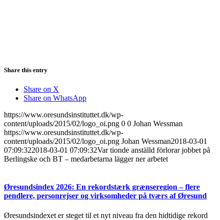
Share this entry
Share on X
Share on WhatsApp
https://www.oresundsinstituttet.dk/wp-
content/uploads/2015/02/logo_oi.png
0
0
Johan Wessman
https://www.oresundsinstituttet.dk/wp-
content/uploads/2015/02/logo_oi.png
Johan Wessman
2018-03-01
07:09:32
2018-03-01 07:09:32
Var tionde anställd förlorar jobbet på
Berlingske och BT – medarbetarna lägger ner arbetet
Øresundsindex 2026: En rekordstærk grænseregion – flere
pendlere, personrejser og virksomheder på tværs af Øresund
Øresundsindexet er steget til et nyt niveau fra den hidtidige rekord