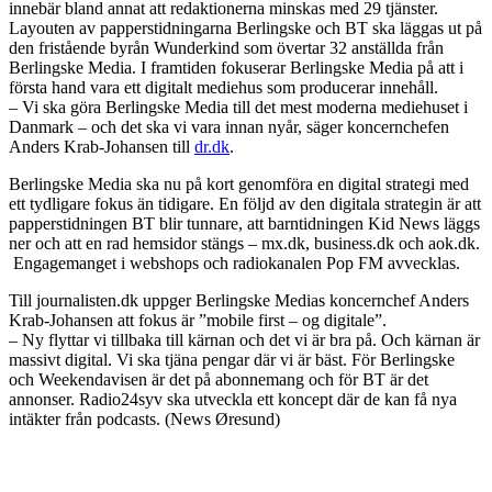
innebär bland annat att redaktionerna minskas med 29 tjänster.
Layouten av papperstidningarna Berlingske och BT ska läggas ut på
den fristående byrån Wunderkind som övertar 32 anställda från
Berlingske Media. I framtiden fokuserar Berlingske Media på att i
första hand vara ett digitalt mediehus som producerar innehåll.
– Vi ska göra Berlingske Media till det mest moderna mediehuset i
Danmark – och det ska vi vara innan nyår, säger koncernchefen
Anders Krab-Johansen till
dr.dk
.
Berlingske Media ska nu på kort genomföra en digital strategi med
ett tydligare fokus än tidigare. En följd av den digitala strategin är att
papperstidningen BT blir tunnare, att barntidningen Kid News läggs
ner och att en rad hemsidor stängs – mx.dk, business.dk och aok.dk.
Engagemanget i webshops och radiokanalen Pop FM avvecklas.
Till journalisten.dk uppger Berlingske Medias koncernchef Anders
Krab-Johansen att fokus är ”mobile first – og digitale”.
– Ny flyttar vi tillbaka till kärnan och det vi är bra på. Och kärnan är
massivt digital. Vi ska tjäna pengar där vi är bäst. För Berlingske
och Weekendavisen är det på abonnemang och för BT är det
annonser. Radio24syv ska utveckla ett koncept där de kan få nya
intäkter från podcasts. (News Øresund)