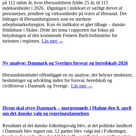
på 112 sidste år, hvor Øresundsbron fyldte 25 år, til 115
indeksenheder i 2026. Øgningen i indekset er særligt drevet af
personrejser, pendlere og virksomheder på tværs af Øresund. Det
bidrager til Øresundsregionen som en stærkere
arbejdsmarkedsregion. Kun én indikator er gået tilbage – danske
fritidshuse i Skåne. Dette års tema i rapporten har fokus på
betydningen af den kommende Femern Bælt-forbindelse for
turismen i regionen.
Läs mer →
Ny analyse: Danmark og Sveriges forsvar og beredskab 2026
Øresundsinstituttet offentliggør en ny analyse, der belyser strukturer,
beslutninger og udvikling inden for forsvar, beredskab og
civilforsvar i Danmark og Sverige.
Läs mer →
Hvem skal styre Danmark – morgenmøde i Malmø den 8. april
om det danske valg og regeringsdannelsen
Resultatet af det danske folketingsvalg blev, at det politiske landkort
i Danmark blev tegnet om. 12 partier blev valgt ind i Folketinget,