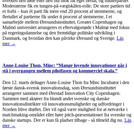
hverken den røde eller den blå blok fik eget flertal, og midterpartiet
Moderaterne fik en tungen-på-vægtskålen-rolle. De store partiers tid
er forbi – kun ét parti fik mere end 20 procent af stemmerne, og
flertallet af partierne fik under ti procent af stemmerne. I et
samarbejde mellem Øresundsinstituttet, Greater Copenhagen og
Malmö universitet arrangeres et eftervalgsmøde i Malmø med fokus
på regeringsdannelse og den fremtidige politiske udvikling i
Danmark, og hvordan den kan påvirke Øresund og Sverige.
Läs
mer →
Anne-Louise Thon, Minc: ”Mange lovende innovationer går i
stå i overgangen mellem pilotfasen og kommerciel skala.”
Den 12. marts deltager Anne-Louise Thon fra Minc Incubator i den
første dansk-svensk innovationsdag, som Øresundsinstituttet
arrangerer sammen med Ørestad Innovation City Copenhagen.
Sammen med aktører fra blandt andet svenske og danske
innovationsdistrikter vil innovationsmuligheder og udfordringer i
Norden blive drøftet. Der vil også være mulighed for at netværke i
matchmaking-området eller høre pitch-præsentationer fra svenske og
danske startups. Der er kun få pladser tilbage - så tilmeld dig nu.
Läs
mer →