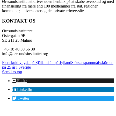
Øresundsinstituttet drives uden henblik på at skabe overskud og med
finansiering fra mere end 100 medlemmer fra stat, regioner,
kommuner, universiteter og det private erhvervsliv.
KONTAKT OS
Øresundsinstituttet
Östergatan 9B
SE-211 25 Malmö
+46 (0) 40 30 56 30
info@oresundsinstituttet.org
Fler skuldtyngda på Själland än på Jylland
Största spannmålsskörden
på 25 år i Sverige
Scroll to top
Flickr
LinkedIn
Twitter