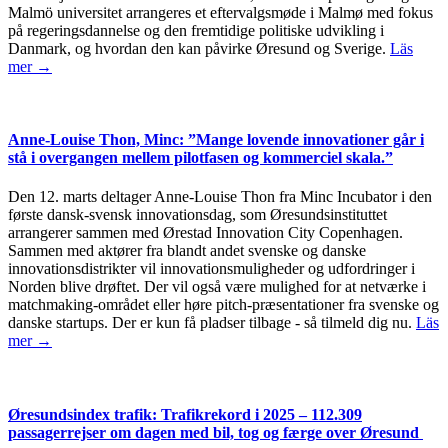
Malmö universitet arrangeres et eftervalgsmøde i Malmø med fokus
på regeringsdannelse og den fremtidige politiske udvikling i
Danmark, og hvordan den kan påvirke Øresund og Sverige.
Läs
mer →
Anne-Louise Thon, Minc: ”Mange lovende innovationer går i
stå i overgangen mellem pilotfasen og kommerciel skala.”
Den 12. marts deltager Anne-Louise Thon fra Minc Incubator i den
første dansk-svensk innovationsdag, som Øresundsinstituttet
arrangerer sammen med Ørestad Innovation City Copenhagen.
Sammen med aktører fra blandt andet svenske og danske
innovationsdistrikter vil innovationsmuligheder og udfordringer i
Norden blive drøftet. Der vil også være mulighed for at netværke i
matchmaking-området eller høre pitch-præsentationer fra svenske og
danske startups. Der er kun få pladser tilbage - så tilmeld dig nu.
Läs
mer →
Øresundsindex trafik: Trafikrekord i 2025 – 112.309
passagerrejser om dagen med bil, tog og færge over Øresund