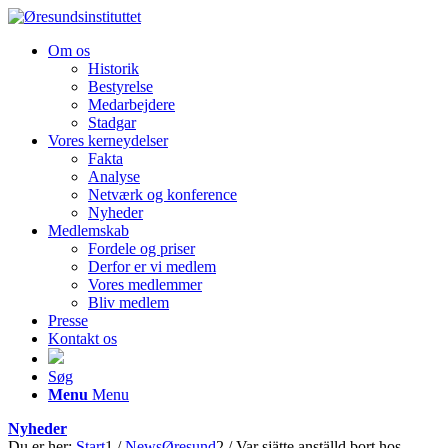
Om os
Historik
Bestyrelse
Medarbejdere
Stadgar
Vores kerneydelser
Fakta
Analyse
Netværk og konference
Nyheder
Medlemskab
Fordele og priser
Derfor er vi medlem
Vores medlemmer
Bliv medlem
Presse
Kontakt os
Søg
Menu
Menu
Nyheder
Du er her:
Start
1
/
NewsØresund
2
/
Var sjätte anställd bort hos