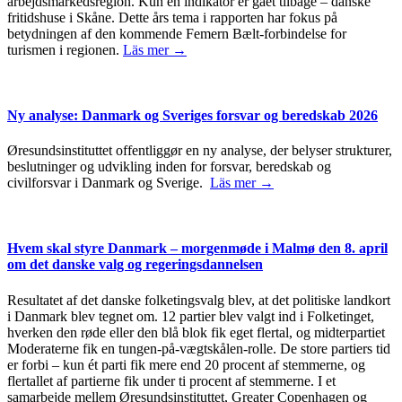
arbejdsmarkedsregion. Kun én indikator er gået tilbage – danske
fritidshuse i Skåne. Dette års tema i rapporten har fokus på
betydningen af den kommende Femern Bælt-forbindelse for
turismen i regionen.
Läs mer →
Ny analyse: Danmark og Sveriges forsvar og beredskab 2026
Øresundsinstituttet offentliggør en ny analyse, der belyser strukturer,
beslutninger og udvikling inden for forsvar, beredskab og
civilforsvar i Danmark og Sverige.
Läs mer →
Hvem skal styre Danmark – morgenmøde i Malmø den 8. april
om det danske valg og regeringsdannelsen
Resultatet af det danske folketingsvalg blev, at det politiske landkort
i Danmark blev tegnet om. 12 partier blev valgt ind i Folketinget,
hverken den røde eller den blå blok fik eget flertal, og midterpartiet
Moderaterne fik en tungen-på-vægtskålen-rolle. De store partiers tid
er forbi – kun ét parti fik mere end 20 procent af stemmerne, og
flertallet af partierne fik under ti procent af stemmerne. I et
samarbejde mellem Øresundsinstituttet, Greater Copenhagen og