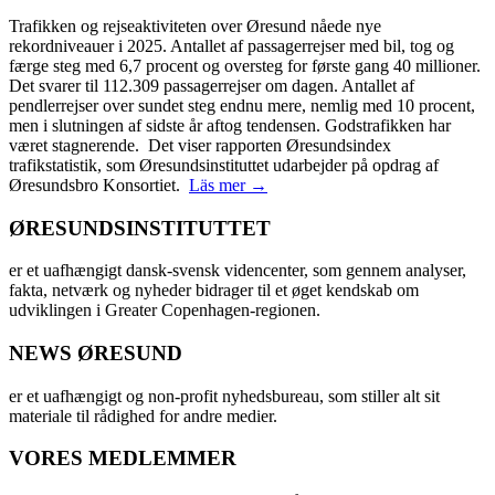
Trafikken og rejseaktiviteten over Øresund nåede nye
rekordniveauer i 2025. Antallet af passagerrejser med bil, tog og
færge steg med 6,7 procent og oversteg for første gang 40 millioner.
Det svarer til 112.309 passagerrejser om dagen. Antallet af
pendlerrejser over sundet steg endnu mere, nemlig med 10 procent,
men i slutningen af sidste år aftog tendensen. Godstrafikken har
været stagnerende. Det viser rapporten Øresundsindex
trafikstatistik, som Øresundsinstituttet udarbejder på opdrag af
Øresundsbro Konsortiet.
Läs mer →
ØRESUNDSINSTITUTTET
er et uafhængigt dansk-svensk videncenter, som gennem analyser,
fakta, netværk og nyheder bidrager til et øget kendskab om
udviklingen i Greater Copenhagen-regionen.
NEWS ØRESUND
er et uafhængigt og non-profit nyhedsbureau, som stiller alt sit
materiale til rådighed for andre medier.
VORES MEDLEMMER