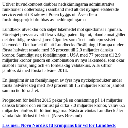
Utöver huvudkontoret drabbar nedskärningarna administrativa
funktioner i dotterbolag i samband med att det nyligen etablerade
servicecentrat i Krakow i Polen byggs ut. Även flera
forskningsprojekt drabbas av neddragningarna
Lundbeck utvecklar och säljer läkemedel mot sjukdomar i hjärnan.
Företaget pressas av att flera viktiga patent löpt ut, bland annat gäller
det den tidigare storsäljaren Cipralex som är ett antidepressisivt
läkemedel. Det har lett till att Lundbecks försäljning i Europa under
första halvåret rasade med 35 procent till 2,0 miljarder danska
kronor. Samtidigt steg försäljningen i USA med 77 procent till 2,9
miljarder kronor genom en kombination av nya läkemedel som ökar
snabbt i försäljning och en fördelaktig valutakurs. Alla siffror
jämförs då med första halvåret 2014.
En ljusglimt är att försäljningen av fyra nya nyckelprodukter under
första halvåret steg med 190 procent till 1,5 miljarder kronor jämfört
samma tid förra året.
Prognosen för helåret 2015 pekar på en omsättning på 14 miljarder
danska kronor och en förlust på cirka 7,0 miljarder kronor, varav 6,5
miljarder hänförs till förändringarna. Nästa år väntas Lundbeck åter
vända från förlust till vinst. (News Øresund)
Läs mer: Novo Nordisk fd kronprins blir vd för Lundbeck