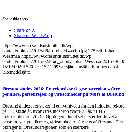
Share this entry
Share on X
Share on WhatsApp
https://www.oresundsinstituttet.dk/wp-
content/uploads/2015/08/Lundbeck-webb.jpg
378
640
Johan
Wessman
https://www.oresundsinstituttet.dk/wp-
content/uploads/2015/02/logo_oi.png
Johan Wessman
2015-08-19
15:12:09
2015-08-19 15:12:09
Var sjätte anställd bort hos dansk
läkemedelsjätte
Øresundsindex 2026: En rekordstærk grænseregion – flere
pendlere, personrejser og virksomheder på tværs af Øresund
Øresundsindexet er steget til et nyt niveau fra den hidtidige rekord
på 112 sidste år, hvor Øresundsbron fyldte 25 år, til 115
indeksenheder i 2026. Øgningen i indekset er særligt drevet af
personrejser, pendlere og virksomheder på tværs af Øresund. Det
bidrager til Øresundsregionen som en stærkere