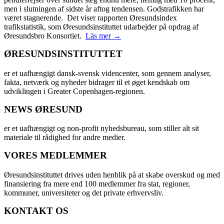
men i slutningen af sidste år aftog tendensen. Godstrafikken har
været stagnerende. Det viser rapporten Øresundsindex
trafikstatistik, som Øresundsinstituttet udarbejder på opdrag af
Øresundsbro Konsortiet.
Läs mer →
ØRESUNDSINSTITUTTET
er et uafhængigt dansk-svensk videncenter, som gennem analyser,
fakta, netværk og nyheder bidrager til et øget kendskab om
udviklingen i Greater Copenhagen-regionen.
NEWS ØRESUND
er et uafhængigt og non-profit nyhedsbureau, som stiller alt sit
materiale til rådighed for andre medier.
VORES MEDLEMMER
Øresundsinstituttet drives uden henblik på at skabe overskud og med
finansiering fra mere end 100 medlemmer fra stat, regioner,
kommuner, universiteter og det private erhvervsliv.
KONTAKT OS