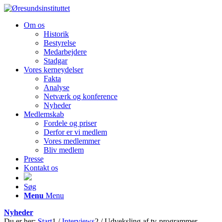
Om os
Historik
Bestyrelse
Medarbejdere
Stadgar
Vores kerneydelser
Fakta
Analyse
Netværk og konference
Nyheder
Medlemskab
Fordele og priser
Derfor er vi medlem
Vores medlemmer
Bliv medlem
Presse
Kontakt os
Søg
Menu
Menu
Nyheder
Du er her:
Start
1
/
Interviews
2
/
Udveksling af tv-programmer