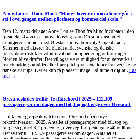
Anne-Louise Thon, Minc: ”Mange lovende innovationer går i
stå i overgangen mellem pilotfasen og kommerciel skala.”
Den 12. marts deltager Anne-Louise Thon fra Minc Incubator i den
første dansk-svensk innovationsdag, som Øresundsinstituttet
arrangerer sammen med Ørestad Innovation City Copenhagen.
Sammen med aktører fra blandt andet svenske og danske
innovationsdistrikter vil innovationsmuligheder og udfordringer i
Norden blive drøftet. Der vil også være mulighed for at netværke i
matchmaking-området eller høre pitch-præsentationer fra svenske og
danske startups. Der er kun få pladser tilbage - så tilmeld dig nu.
Läs
mer →
Øresundsindex trafik: Trafikrekord i 2025 – 112.309
passagerrejser om dagen med bil, tog og færge over Øresund
Trafikken og rejseaktiviteten over Øresund nåede nye
rekordniveauer i 2025. Antallet af passagerrejser med bil, tog og
færge steg med 6,7 procent og oversteg for første gang 40 millioner.
Det svarer til 112.309 passagerrejser om dagen. Antallet af
pendlerrejser over sundet steg endnu mere, nemlig med 10 procent,