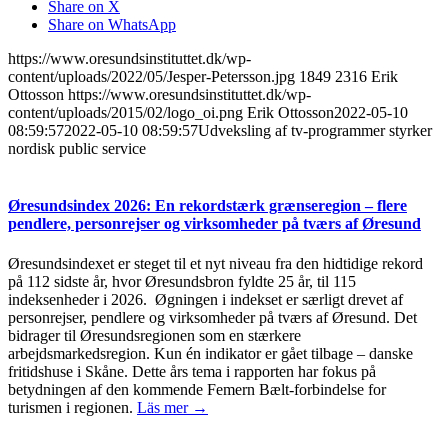
Share on X
Share on WhatsApp
https://www.oresundsinstituttet.dk/wp-
content/uploads/2022/05/Jesper-Petersson.jpg
1849
2316
Erik
Ottosson
https://www.oresundsinstituttet.dk/wp-
content/uploads/2015/02/logo_oi.png
Erik Ottosson
2022-05-10
08:59:57
2022-05-10 08:59:57
Udveksling af tv-programmer styrker
nordisk public service
Øresundsindex 2026: En rekordstærk grænseregion – flere
pendlere, personrejser og virksomheder på tværs af Øresund
Øresundsindexet er steget til et nyt niveau fra den hidtidige rekord
på 112 sidste år, hvor Øresundsbron fyldte 25 år, til 115
indeksenheder i 2026. Øgningen i indekset er særligt drevet af
personrejser, pendlere og virksomheder på tværs af Øresund. Det
bidrager til Øresundsregionen som en stærkere
arbejdsmarkedsregion. Kun én indikator er gået tilbage – danske
fritidshuse i Skåne. Dette års tema i rapporten har fokus på
betydningen af den kommende Femern Bælt-forbindelse for
turismen i regionen.
Läs mer →