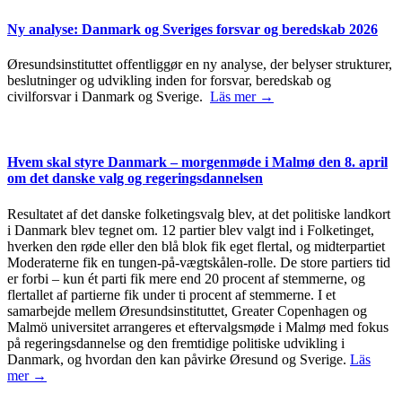
Ny analyse: Danmark og Sveriges forsvar og beredskab 2026
Øresundsinstituttet offentliggør en ny analyse, der belyser strukturer,
beslutninger og udvikling inden for forsvar, beredskab og
civilforsvar i Danmark og Sverige.
Läs mer →
Hvem skal styre Danmark – morgenmøde i Malmø den 8. april
om det danske valg og regeringsdannelsen
Resultatet af det danske folketingsvalg blev, at det politiske landkort
i Danmark blev tegnet om. 12 partier blev valgt ind i Folketinget,
hverken den røde eller den blå blok fik eget flertal, og midterpartiet
Moderaterne fik en tungen-på-vægtskålen-rolle. De store partiers tid
er forbi – kun ét parti fik mere end 20 procent af stemmerne, og
flertallet af partierne fik under ti procent af stemmerne. I et
samarbejde mellem Øresundsinstituttet, Greater Copenhagen og
Malmö universitet arrangeres et eftervalgsmøde i Malmø med fokus
på regeringsdannelse og den fremtidige politiske udvikling i
Danmark, og hvordan den kan påvirke Øresund og Sverige.
Läs
mer →