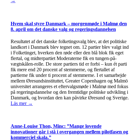
→
Hvem skal styre Danmark – morgenmøde i Malmø den
8. april om det danske valg og regeringsdannelsen
Resultatet af det danske folketingsvalg blev, at det politiske
landkort i Danmark blev tegnet om. 12 partier blev valgt ind
i Folketinget, hverken den røde eller den blå blok fik eget
flertal, og midterpartiet Moderaterne fik en tungen-på-
vægtskålen-rolle. De store partiers tid er forbi – kun ét parti
fik mere end 20 procent af stemmerne, og flertallet af
partierne fik under ti procent af stemmerne. I et samarbejde
mellem Øresundsinstituttet, Greater Copenhagen og Malmö
universitet arrangeres et eftervalgsmøde i Malmø med fokus
på regeringsdannelse og den fremtidige politiske udvikling i
Danmark, og hvordan den kan påvirke Øresund og Sverige.
Läs mer →
Anne-Louise Thon, Minc: ”Mange lovende
innovationer går i stå i overgangen mellem pilotfasen og
kommerciel skala.”