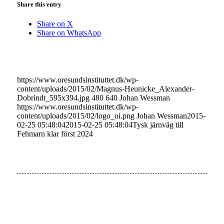
Share this entry
Share on X
Share on WhatsApp
https://www.oresundsinstituttet.dk/wp-
content/uploads/2015/02/Magnus-Heunicke_Alexander-
Dobrindt_595x394.jpg
480
640
Johan Wessman
https://www.oresundsinstituttet.dk/wp-
content/uploads/2015/02/logo_oi.png
Johan Wessman
2015-
02-25 05:48:04
2015-02-25 05:48:04
Tysk järnväg till
Fehmarn klar först 2024