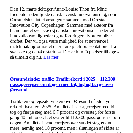
Den 12. marts deltager Anne-Louise Thon fra Minc
Incubator i den første dansk-svensk innovationsdag, som
Øresundsinstituttet arrangerer sammen med Ørestad
Innovation City Copenhagen. Sammen med aktører fra
blandt andet svenske og danske innovationsdistrikter vil
innovationsmuligheder og udfordringer i Norden blive
drøftet. Der vil også være mulighed for at netværke i
matchmaking-området eller høre pitch-præsentationer fra
svenske og danske startups. Der er kun få pladser tilbage -
så tilmeld dig nu.
Läs mer →
Øresundsindex trafik: Trafikrekord i 2025 – 112.309
passagerrejser om dagen med bil, tog og færge over
Øresund
Trafikken og rejseaktiviteten over Øresund nåede nye
rekordniveauer i 2025. Antallet af passagerrejser med bil,
tog og færge steg med 6,7 procent og oversteg for første
gang 40 millioner. Det svarer til 112.309 passagerrejser om
dagen. Antallet af pendlerrejser over sundet steg endnu
mere, nemlig med 10 procent, men i slutningen af sidste år