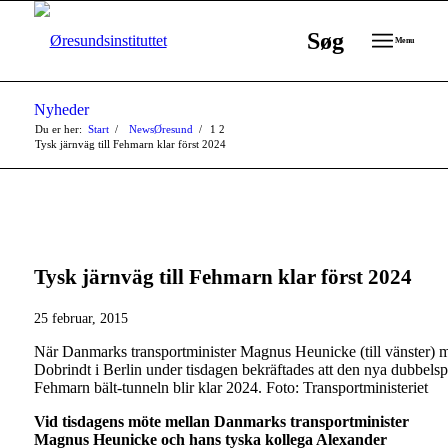
Søg
Menu
Nyheder
Du er her:
Start
/
NewsØresund
/
1
2
Tysk järnväg till Fehmarn klar först 2024
Tysk järnväg till Fehmarn klar först 2024
25 februar, 2015
När Danmarks transportminister Magnus Heunicke (till vänster) m
Dobrindt i Berlin under tisdagen bekräftades att den nya dubbelspå
Fehmarn bält-tunneln blir klar 2024. Foto: Transportministeriet
Vid tisdagens möte mellan Danmarks transportminister
Magnus Heunicke och hans tyska kollega Alexander