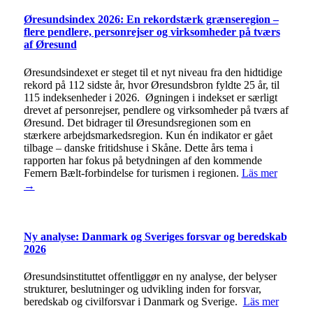
Øresundsindex 2026: En rekordstærk grænseregion –
flere pendlere, personrejser og virksomheder på tværs
af Øresund
Øresundsindexet er steget til et nyt niveau fra den hidtidige
rekord på 112 sidste år, hvor Øresundsbron fyldte 25 år, til
115 indeksenheder i 2026. Øgningen i indekset er særligt
drevet af personrejser, pendlere og virksomheder på tværs af
Øresund. Det bidrager til Øresundsregionen som en
stærkere arbejdsmarkedsregion. Kun én indikator er gået
tilbage – danske fritidshuse i Skåne. Dette års tema i
rapporten har fokus på betydningen af den kommende
Femern Bælt-forbindelse for turismen i regionen.
Läs mer
→
Ny analyse: Danmark og Sveriges forsvar og beredskab
2026
Øresundsinstituttet offentliggør en ny analyse, der belyser
strukturer, beslutninger og udvikling inden for forsvar,
beredskab og civilforsvar i Danmark og Sverige.
Läs mer