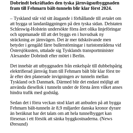
Dobrindt bekräftades den tyska järnvägsutbyggnaden
fram till Fehmarn bält-tunneln blir klar först 2024.
– Tyskland står vid sitt åtagande i förhållande till avtalet om
att bygga ut landanläggningen på den tyska sidan. Delstaten
Schleswig-Holstein undersökte förra året olika linjeföringar
och uppmanade till att det byggs en i huvudsak ny
sträckning av järnvägen. Det är mer tidskrävande men
betyder i gengäld färre bullerstörningar i turistområdena vid
Östersjökusten, uttalade sig Tysklands transportminister
Alexander Dobrindt efter mötet i Berlin.
Det innebär att utbyggnaden från enkelspår till dubbelspårig
elektrifierad järnväg fram till Fehmarn bält blir klar först tre
år efter den planerade invigningen av tunneln mellan
Tyskland och Danmark. Därmed blir det endast möjligt att
använda diesellok i tunneln under de första åren vilket anses
hindra trafik med godståg.
Sedan det i förra veckan stod klart att anbuden på att bygga
Fehmarn bält-tunneln är 8,9 miljarder danska kronor dyrare
än beräknat har det talats om att hela tunnelbygget kan
försenas i ett försök att sänka byggkostnaderna. (News
Øresund)