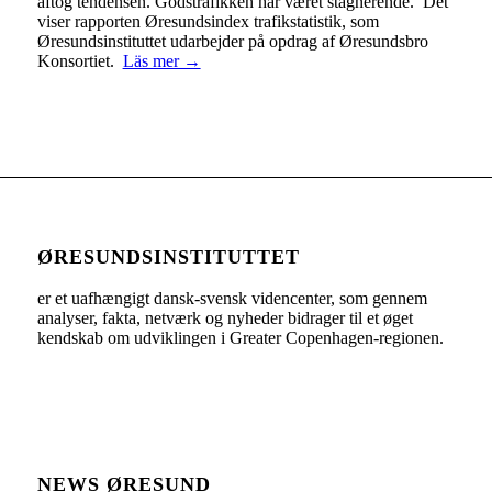
aftog tendensen. Godstrafikken har været stagnerende. Det
viser rapporten Øresundsindex trafikstatistik, som
Øresundsinstituttet udarbejder på opdrag af Øresundsbro
Konsortiet.
Läs mer →
ØRESUNDSINSTITUTTET
er et uafhængigt dansk-svensk videncenter, som gennem
analyser, fakta, netværk og nyheder bidrager til et øget
kendskab om udviklingen i Greater Copenhagen-regionen.
NEWS ØRESUND