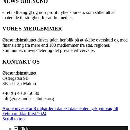
NEWS ØRESUND
er et uafhængigt og non-profit nyhedsbureau, som stiller alt sit
materiale til rådighed for andre medier.
VORES MEDLEMMER
Øresundsinstituttet drives uden henblik på at skabe overskud og med
finansiering fra mere end 100 medlemmer fra stat, regioner,
kommuner, universiteter og det private erhvervsliv.
KONTAKT OS
Øresundsinstituttet
Östergatan 9B
SE-211 25 Malmö
+46 (0) 40 30 56 30
info@oresundsinstituttet.org
Apple investerar 8 miljarder i danskt datacenter
Tysk järnväg till
Fehmarn klar först 2024
Scroll to top
Flickr