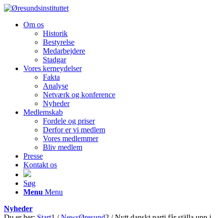
Om os
Historik
Bestyrelse
Medarbejdere
Stadgar
Vores kerneydelser
Fakta
Analyse
Netværk og konference
Nyheder
Medlemskab
Fordele og priser
Derfor er vi medlem
Vores medlemmer
Bliv medlem
Presse
Kontakt os
Søg
Menu
Menu
Nyheder
Du er her:
Start
1
/
NewsØresund
2
/
Nytt danskt parti får ställa upp i