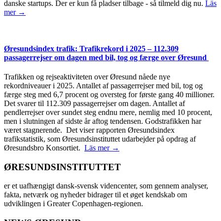
danske startups. Der er kun få pladser tilbage - så tilmeld dig nu.
Läs
mer →
Øresundsindex trafik: Trafikrekord i 2025 – 112.309
passagerrejser om dagen med bil, tog og færge over Øresund
Trafikken og rejseaktiviteten over Øresund nåede nye
rekordniveauer i 2025. Antallet af passagerrejser med bil, tog og
færge steg med 6,7 procent og oversteg for første gang 40 millioner.
Det svarer til 112.309 passagerrejser om dagen. Antallet af
pendlerrejser over sundet steg endnu mere, nemlig med 10 procent,
men i slutningen af sidste år aftog tendensen. Godstrafikken har
været stagnerende. Det viser rapporten Øresundsindex
trafikstatistik, som Øresundsinstituttet udarbejder på opdrag af
Øresundsbro Konsortiet.
Läs mer →
ØRESUNDSINSTITUTTET
er et uafhængigt dansk-svensk videncenter, som gennem analyser,
fakta, netværk og nyheder bidrager til et øget kendskab om
udviklingen i Greater Copenhagen-regionen.