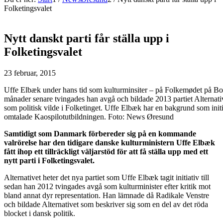
Folketingsvalet
Nytt danskt parti får ställa upp i
Folketingsvalet
23 februar, 2015
Uffe Elbæk under hans tid som kulturminsiter – på Folkemødet på Bo
månader senare tvingades han avgå och bildade 2013 partiet Alternativ
som politisk vilde i Folketinget. Uffe Elbæk har en bakgrund som initi
omtalade Kaospilotutbildningen. Foto: News Øresund
Samtidigt som Danmark förbereder sig på en kommande
valrörelse har den tidigare
danske kulturministern Uffe Elbæk
fått ihop ett tillräckligt väljarstöd för att få ställa upp med ett
nytt parti i Folketingsvalet.
Alternativet heter det nya partiet som Uffe Elbæk tagit initiativ till
sedan han 2012 tvingades avgå som kulturminister efter kritik mot
bland annat dyr representation. Han lämnade då Radikale Venstre
och bildade Alternativet som beskriver sig som en del av det röda
blocket i dansk politik.