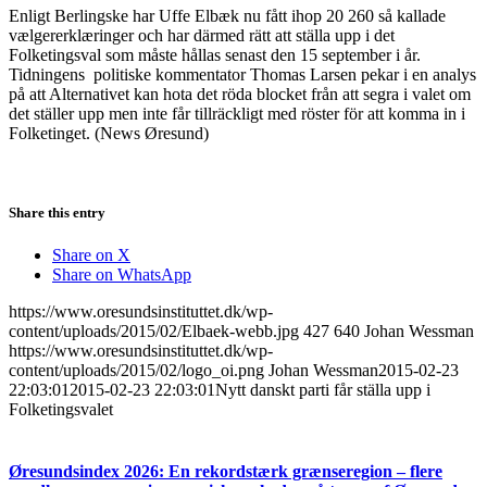
Enligt Berlingske har Uffe Elbæk nu fått ihop 20 260 så kallade
vælgererklæringer och har därmed rätt att ställa upp i det
Folketingsval som måste hållas senast den 15 september i år.
Tidningens politiske kommentator Thomas Larsen pekar i en analys
på att Alternativet kan hota det röda blocket från att segra i valet om
det ställer upp men inte får tillräckligt med röster för att komma in i
Folketinget. (News Øresund)
Share this entry
Share on X
Share on WhatsApp
https://www.oresundsinstituttet.dk/wp-
content/uploads/2015/02/Elbaek-webb.jpg
427
640
Johan Wessman
https://www.oresundsinstituttet.dk/wp-
content/uploads/2015/02/logo_oi.png
Johan Wessman
2015-02-23
22:03:01
2015-02-23 22:03:01
Nytt danskt parti får ställa upp i
Folketingsvalet
Øresundsindex 2026: En rekordstærk grænseregion – flere