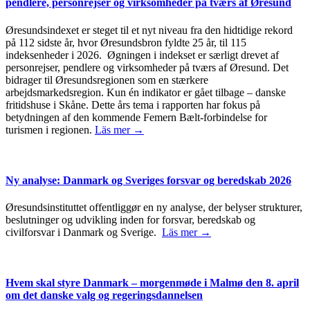
pendlere, personrejser og virksomheder på tværs af Øresund
Øresundsindexet er steget til et nyt niveau fra den hidtidige rekord
på 112 sidste år, hvor Øresundsbron fyldte 25 år, til 115
indeksenheder i 2026. Øgningen i indekset er særligt drevet af
personrejser, pendlere og virksomheder på tværs af Øresund. Det
bidrager til Øresundsregionen som en stærkere
arbejdsmarkedsregion. Kun én indikator er gået tilbage – danske
fritidshuse i Skåne. Dette års tema i rapporten har fokus på
betydningen af den kommende Femern Bælt-forbindelse for
turismen i regionen.
Läs mer →
Ny analyse: Danmark og Sveriges forsvar og beredskab 2026
Øresundsinstituttet offentliggør en ny analyse, der belyser strukturer,
beslutninger og udvikling inden for forsvar, beredskab og
civilforsvar i Danmark og Sverige.
Läs mer →
Hvem skal styre Danmark – morgenmøde i Malmø den 8. april
om det danske valg og regeringsdannelsen