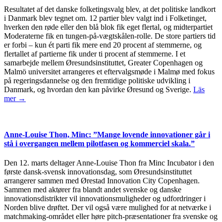
Resultatet af det danske folketingsvalg blev, at det politiske landkort
i Danmark blev tegnet om. 12 partier blev valgt ind i Folketinget,
hverken den røde eller den blå blok fik eget flertal, og midterpartiet
Moderaterne fik en tungen-på-vægtskålen-rolle. De store partiers tid
er forbi – kun ét parti fik mere end 20 procent af stemmerne, og
flertallet af partierne fik under ti procent af stemmerne. I et
samarbejde mellem Øresundsinstituttet, Greater Copenhagen og
Malmö universitet arrangeres et eftervalgsmøde i Malmø med fokus
på regeringsdannelse og den fremtidige politiske udvikling i
Danmark, og hvordan den kan påvirke Øresund og Sverige.
Läs
mer →
Anne-Louise Thon, Minc: ”Mange lovende innovationer går i
stå i overgangen mellem pilotfasen og kommerciel skala.”
Den 12. marts deltager Anne-Louise Thon fra Minc Incubator i den
første dansk-svensk innovationsdag, som Øresundsinstituttet
arrangerer sammen med Ørestad Innovation City Copenhagen.
Sammen med aktører fra blandt andet svenske og danske
innovationsdistrikter vil innovationsmuligheder og udfordringer i
Norden blive drøftet. Der vil også være mulighed for at netværke i
matchmaking-området eller høre pitch-præsentationer fra svenske og