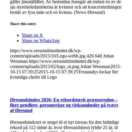
gäller jämställdhet. Av hemsidan framgår att endast en av de
sju styrelseledamöterna är kvinnor och att koncernledningen
består av fyra män och en kvinna. (News Øresund)
Share this entry
Share on X
Share on WhatsApp
https://www.oresundsinstituttet.dk/wp-
content/uploads/2015/10/Lego-webb.jpg
426
640
Johan
Wessman
https://www.oresundsinstituttet.dk/wp-
content/uploads/2015/02/logo_oi.png
Johan Wessman
2015-
10-15 07:39:25
2015-10-15 07:39:25
Textanalys lockar fler
kvinnliga chefer till Lego
Øresundsindex 2026: En rekordstærk grænseregion –
flere pendlere, personrejser og virksomheder på tværs
af Øresund
Øresundsindexet er steget til et nyt niveau fra den hidtidige
rekord på 112 sidste år, hvor Øresundsbron fyldte 25 år, til