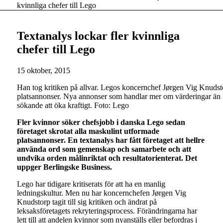
kvinnliga chefer till Lego
Textanalys lockar fler kvinnliga
chefer till Lego
15 oktober, 2015
Han tog kritiken på allvar. Legos koncernchef Jørgen Vig Knudstor
platsannonser. Nya annonser som handlar mer om värderingar än re
sökande att öka kraftigt. Foto: Lego
Fler kvinnor söker chefsjobb i danska Lego sedan
företaget skrotat alla maskulint utformade
platsannonser. En textanalys har fått företaget att hellre
använda ord som gemenskap och samarbete och att
undvika orden målinriktat och resultatorienterat. Det
uppger Berlingske Business.
Lego har tidigare kritiserats för att ha en manlig
ledningskultur. Men nu har koncernchefen Jørgen Vig
Knudstorp tagit till sig kritiken och ändrat på
leksaksföretagets rekryteringsprocess. Förändringarna har
lett till att andelen kvinnor som nyanställs eller befordras i