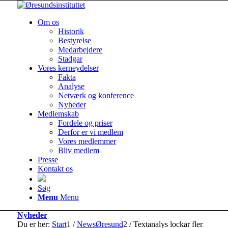
Om os
Historik
Bestyrelse
Medarbejdere
Stadgar
Vores kerneydelser
Fakta
Analyse
Netværk og konference
Nyheder
Medlemskab
Fordele og priser
Derfor er vi medlem
Vores medlemmer
Bliv medlem
Presse
Kontakt os
Søg
Menu
Menu
Nyheder
Du er her:
Start
1
/
NewsØresund
2
/
Textanalys lockar fler