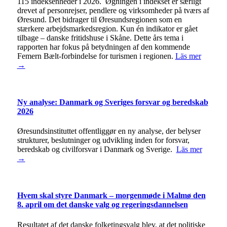
115 indeksenheder i 2026. Øgningen i indekset er særligt
drevet af personrejser, pendlere og virksomheder på tværs af
Øresund. Det bidrager til Øresundsregionen som en
stærkere arbejdsmarkedsregion. Kun én indikator er gået
tilbage – danske fritidshuse i Skåne. Dette års tema i
rapporten har fokus på betydningen af den kommende
Femern Bælt-forbindelse for turismen i regionen.
Läs mer
→
Ny analyse: Danmark og Sveriges forsvar og beredskab
2026
Øresundsinstituttet offentliggør en ny analyse, der belyser
strukturer, beslutninger og udvikling inden for forsvar,
beredskab og civilforsvar i Danmark og Sverige.
Läs mer
→
Hvem skal styre Danmark – morgenmøde i Malmø den
8. april om det danske valg og regeringsdannelsen
Resultatet af det danske folketingsvalg blev, at det politiske