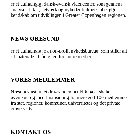
er et uafhængigt dansk-svensk videncenter, som gennem
analyser, fakta, netværk og nyheder bidrager til et øget
kendskab om udviklingen i Greater Copenhagen-regionen.
NEWS ØRESUND
er et uafhængigt og non-profit nyhedsbureau, som stiller alt
sit materiale til rådighed for andre medier.
VORES MEDLEMMER
Øresundsinstituttet drives uden henblik på at skabe
overskud og med finansiering fra mere end 100 medlemmer
fra stat, regioner, kommuner, universiteter og det private
erhvervsliv.
KONTAKT OS