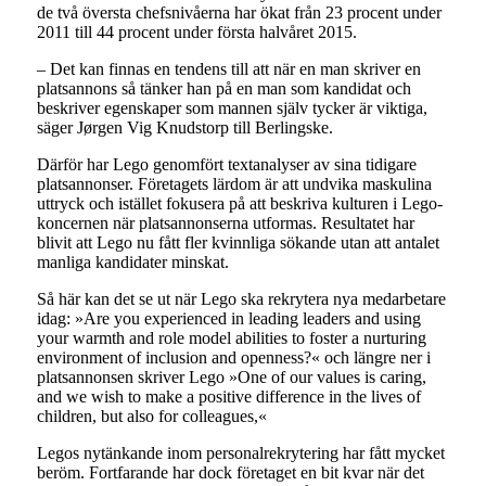
de två översta chefsnivåerna har ökat från 23 procent under
2011 till 44 procent under första halvåret 2015.
– Det kan finnas en tendens till att när en man skriver en
platsannons så tänker han på en man som kandidat och
beskriver egenskaper som mannen själv tycker är viktiga,
säger Jørgen Vig Knudstorp till Berlingske.
Därför har Lego genomfört textanalyser av sina tidigare
platsannonser. Företagets lärdom är att undvika maskulina
uttryck och istället fokusera på att beskriva kulturen i Lego-
koncernen när platsannonserna utformas. Resultatet har
blivit att Lego nu fått fler kvinnliga sökande utan att antalet
manliga kandidater minskat.
Så här kan det se ut när Lego ska rekrytera nya medarbetare
idag: »Are you experienced in leading leaders and using
your warmth and role model abilities to foster a nurturing
environment of inclusion and openness?« och längre ner i
platsannonsen skriver Lego »One of our values is caring,
and we wish to make a positive difference in the lives of
children, but also for colleagues,«
Legos nytänkande inom personalrekrytering har fått mycket
beröm. Fortfarande har dock företaget en bit kvar när det