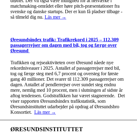
drøftet. Der vil også være mulighed for at netværke i
matchmaking-området eller høre pitch-præsentationer fra
svenske og danske startups. Der er kun få pladser tilbage -
så tilmeld dig nu.
Läs mer →
Øresundsindex trafik: Trafikrekord i 2025 – 112.309
passagerrejser om dagen med bil, tog og færge over
Øresund
Trafikken og rejseaktiviteten over Øresund nåede nye
rekordniveauer i 2025. Antallet af passagerrejser med bil,
tog og færge steg med 6,7 procent og oversteg for første
gang 40 millioner. Det svarer til 112.309 passagerrejser om
dagen. Antallet af pendlerrejser over sundet steg endnu
mere, nemlig med 10 procent, men i slutningen af sidste år
aftog tendensen. Godstrafikken har været stagnerende. Det
viser rapporten Øresundsindex trafikstatistik, som
Øresundsinstituttet udarbejder på opdrag af Øresundsbro
Konsortiet.
Läs mer →
ØRESUNDSINSTITUTTET