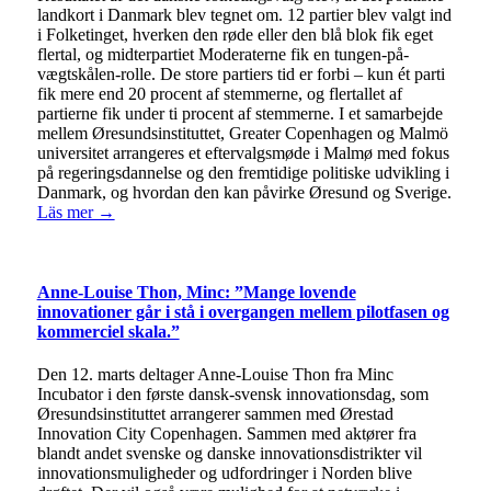
landkort i Danmark blev tegnet om. 12 partier blev valgt ind
i Folketinget, hverken den røde eller den blå blok fik eget
flertal, og midterpartiet Moderaterne fik en tungen-på-
vægtskålen-rolle. De store partiers tid er forbi – kun ét parti
fik mere end 20 procent af stemmerne, og flertallet af
partierne fik under ti procent af stemmerne. I et samarbejde
mellem Øresundsinstituttet, Greater Copenhagen og Malmö
universitet arrangeres et eftervalgsmøde i Malmø med fokus
på regeringsdannelse og den fremtidige politiske udvikling i
Danmark, og hvordan den kan påvirke Øresund og Sverige.
Läs mer →
Anne-Louise Thon, Minc: ”Mange lovende
innovationer går i stå i overgangen mellem pilotfasen og
kommerciel skala.”
Den 12. marts deltager Anne-Louise Thon fra Minc
Incubator i den første dansk-svensk innovationsdag, som
Øresundsinstituttet arrangerer sammen med Ørestad
Innovation City Copenhagen. Sammen med aktører fra
blandt andet svenske og danske innovationsdistrikter vil
innovationsmuligheder og udfordringer i Norden blive