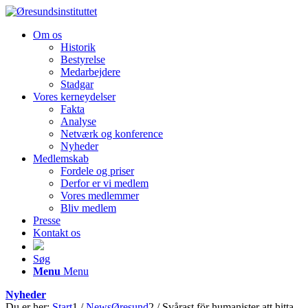
Om os
Historik
Bestyrelse
Medarbejdere
Stadgar
Vores kerneydelser
Fakta
Analyse
Netværk og konference
Nyheder
Medlemskab
Fordele og priser
Derfor er vi medlem
Vores medlemmer
Bliv medlem
Presse
Kontakt os
Søg
Menu
Menu
Nyheder
Du er her:
Start
1
/
NewsØresund
2
/
Svårast för humanister att hitta