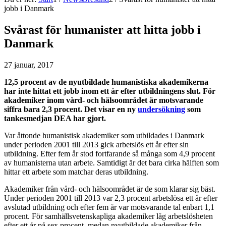
jobb i Danmark
Svårast för humanister att hitta jobb i
Danmark
27 januar, 2017
12,5 procent av de nyutbildade humanistiska akademikerna
har inte hittat ett jobb inom ett år efter utbildningens slut. För
akademiker inom vård- och hälsoområdet är motsvarande
siffra bara 2,3 procent. Det visar en ny
undersökning
som
tankesmedjan DEA har gjort.
Var åttonde humanistisk akademiker som utbildades i Danmark
under perioden 2001 till 2013 gick arbetslös ett år efter sin
utbildning. Efter fem år stod fortfarande så många som 4,9 procent
av humanisterna utan arbete. Samtidigt är det bara cirka hälften som
hittar ett arbete som matchar deras utbildning.
Akademiker från vård- och hälsoområdet är de som klarar sig bäst.
Under perioden 2001 till 2013 var 2,3 procent arbetslösa ett år efter
avslutad utbildning och efter fem år var motsvarande tal enbart 1,1
procent. För samhällsvetenskapliga akademiker låg arbetslösheten
efter ett år på sex procent, medan nyutbildade akademiker från