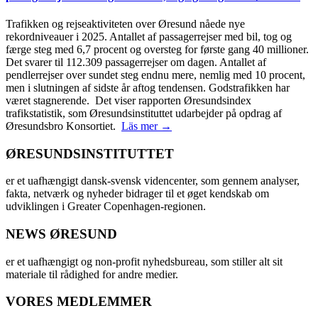
Trafikken og rejseaktiviteten over Øresund nåede nye
rekordniveauer i 2025. Antallet af passagerrejser med bil, tog og
færge steg med 6,7 procent og oversteg for første gang 40 millioner.
Det svarer til 112.309 passagerrejser om dagen. Antallet af
pendlerrejser over sundet steg endnu mere, nemlig med 10 procent,
men i slutningen af sidste år aftog tendensen. Godstrafikken har
været stagnerende. Det viser rapporten Øresundsindex
trafikstatistik, som Øresundsinstituttet udarbejder på opdrag af
Øresundsbro Konsortiet.
Läs mer →
ØRESUNDSINSTITUTTET
er et uafhængigt dansk-svensk videncenter, som gennem analyser,
fakta, netværk og nyheder bidrager til et øget kendskab om
udviklingen i Greater Copenhagen-regionen.
NEWS ØRESUND
er et uafhængigt og non-profit nyhedsbureau, som stiller alt sit
materiale til rådighed for andre medier.
VORES MEDLEMMER