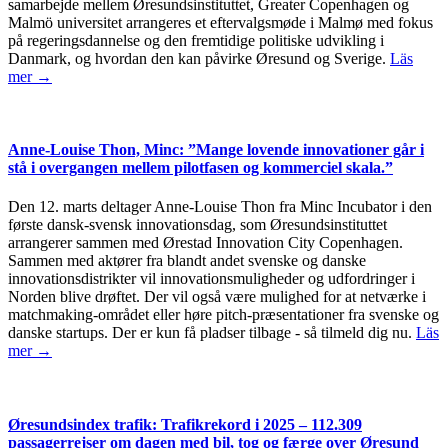
samarbejde mellem Øresundsinstituttet, Greater Copenhagen og
Malmö universitet arrangeres et eftervalgsmøde i Malmø med fokus
på regeringsdannelse og den fremtidige politiske udvikling i
Danmark, og hvordan den kan påvirke Øresund og Sverige.
Läs
mer →
Anne-Louise Thon, Minc: ”Mange lovende innovationer går i
stå i overgangen mellem pilotfasen og kommerciel skala.”
Den 12. marts deltager Anne-Louise Thon fra Minc Incubator i den
første dansk-svensk innovationsdag, som Øresundsinstituttet
arrangerer sammen med Ørestad Innovation City Copenhagen.
Sammen med aktører fra blandt andet svenske og danske
innovationsdistrikter vil innovationsmuligheder og udfordringer i
Norden blive drøftet. Der vil også være mulighed for at netværke i
matchmaking-området eller høre pitch-præsentationer fra svenske og
danske startups. Der er kun få pladser tilbage - så tilmeld dig nu.
Läs
mer →
Øresundsindex trafik: Trafikrekord i 2025 – 112.309
passagerrejser om dagen med bil, tog og færge over Øresund