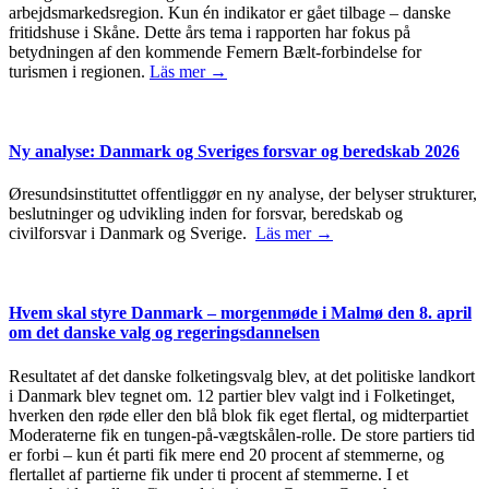
arbejdsmarkedsregion. Kun én indikator er gået tilbage – danske
fritidshuse i Skåne. Dette års tema i rapporten har fokus på
betydningen af den kommende Femern Bælt-forbindelse for
turismen i regionen.
Läs mer →
Ny analyse: Danmark og Sveriges forsvar og beredskab 2026
Øresundsinstituttet offentliggør en ny analyse, der belyser strukturer,
beslutninger og udvikling inden for forsvar, beredskab og
civilforsvar i Danmark og Sverige.
Läs mer →
Hvem skal styre Danmark – morgenmøde i Malmø den 8. april
om det danske valg og regeringsdannelsen
Resultatet af det danske folketingsvalg blev, at det politiske landkort
i Danmark blev tegnet om. 12 partier blev valgt ind i Folketinget,
hverken den røde eller den blå blok fik eget flertal, og midterpartiet
Moderaterne fik en tungen-på-vægtskålen-rolle. De store partiers tid
er forbi – kun ét parti fik mere end 20 procent af stemmerne, og
flertallet af partierne fik under ti procent af stemmerne. I et