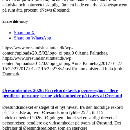
tekniska och naturvetenskapliga ämnen hade en arbetslöshetsprocent
på runt åtta procent.
(News Øresund)
Share this entry
Share on X
Share on WhatsApp
https://www.oresundsinstituttet.dk/wp-
content/uploads/2015/02/logo_oi.png
0
0
Anna Palmehag
https://www.oresundsinstituttet.dk/wp-
content/uploads/2015/02/logo_oi.png
Anna Palmehag
2017-01-27
15:22:27
2017-01-27 15:22:27
Svårast för humanister att hitta jobb i
Danmark
Øresundsindex 2026: En rekordstærk grænseregion – flere
pendlere, personrejser og virksomheder på tværs af Øresund
Øresundsindexet er steget til et nyt niveau fra den hidtidige rekord
på 112 sidste år, hvor Øresundsbron fyldte 25 år, til 115
indeksenheder i 2026. Øgningen i indekset er særligt drevet af
personrejser, pendlere og virksomheder på tværs af Øresund. Det
bidrager til Øresundsregionen som en stærkere