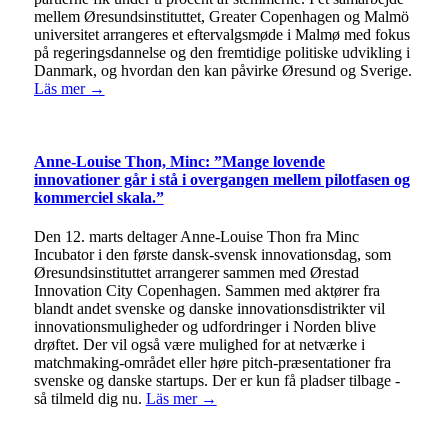
mellem Øresundsinstituttet, Greater Copenhagen og Malmö
universitet arrangeres et eftervalgsmøde i Malmø med fokus
på regeringsdannelse og den fremtidige politiske udvikling i
Danmark, og hvordan den kan påvirke Øresund og Sverige.
Läs mer →
Anne-Louise Thon, Minc: ”Mange lovende
innovationer går i stå i overgangen mellem pilotfasen og
kommerciel skala.”
Den 12. marts deltager Anne-Louise Thon fra Minc
Incubator i den første dansk-svensk innovationsdag, som
Øresundsinstituttet arrangerer sammen med Ørestad
Innovation City Copenhagen. Sammen med aktører fra
blandt andet svenske og danske innovationsdistrikter vil
innovationsmuligheder og udfordringer i Norden blive
drøftet. Der vil også være mulighed for at netværke i
matchmaking-området eller høre pitch-præsentationer fra
svenske og danske startups. Der er kun få pladser tilbage -
så tilmeld dig nu.
Läs mer →