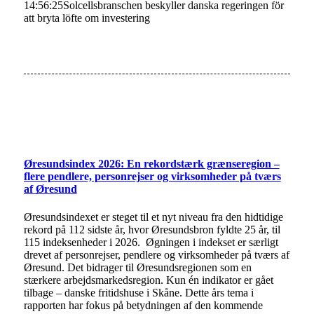
14:56:25
Solcellsbranschen beskyller danska regeringen för
att bryta löfte om investering
Øresundsindex 2026: En rekordstærk grænseregion –
flere pendlere, personrejser og virksomheder på tværs
af Øresund
Øresundsindexet er steget til et nyt niveau fra den hidtidige
rekord på 112 sidste år, hvor Øresundsbron fyldte 25 år, til
115 indeksenheder i 2026. Øgningen i indekset er særligt
drevet af personrejser, pendlere og virksomheder på tværs af
Øresund. Det bidrager til Øresundsregionen som en
stærkere arbejdsmarkedsregion. Kun én indikator er gået
tilbage – danske fritidshuse i Skåne. Dette års tema i
rapporten har fokus på betydningen af den kommende