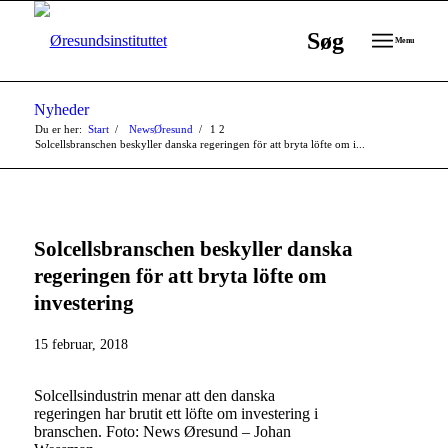
Søg
Menu
Nyheder
Du er her:
Start
/
NewsØresund
/
1
2
Solcellsbranschen beskyller danska regeringen för att bryta löfte om i...
Solcellsbranschen beskyller danska
regeringen för att bryta löfte om
investering
15 februar, 2018
Solcellsindustrin menar att den danska
regeringen har brutit ett löfte om investering i
branschen. Foto: News Øresund – Johan