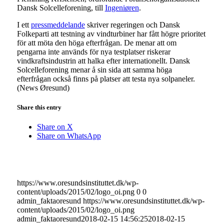
Dansk Solcelleforening, till
Ingeniøren
.
I ett
pressmeddelande
skriver regeringen och Dansk
Folkeparti att testning av vindturbiner har fått högre prioritet
för att möta den höga efterfrågan. De menar att om
pengarna inte används för nya testplatser riskerar
vindkraftsindustrin att halka efter internationellt. Dansk
Solcelleforening menar å sin sida att samma höga
efterfrågan också finns på platser att testa nya solpaneler.
(News Øresund)
Share this entry
Share on X
Share on WhatsApp
https://www.oresundsinstituttet.dk/wp-
content/uploads/2015/02/logo_oi.png
0
0
admin_faktaoresund
https://www.oresundsinstituttet.dk/wp-
content/uploads/2015/02/logo_oi.png
admin_faktaoresund
2018-02-15 14:56:25
2018-02-15