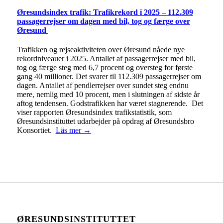
Øresundsindex trafik: Trafikrekord i 2025 – 112.309
passagerrejser om dagen med bil, tog og færge over
Øresund
Trafikken og rejseaktiviteten over Øresund nåede nye
rekordniveauer i 2025. Antallet af passagerrejser med bil,
tog og færge steg med 6,7 procent og oversteg for første
gang 40 millioner. Det svarer til 112.309 passagerrejser om
dagen. Antallet af pendlerrejser over sundet steg endnu
mere, nemlig med 10 procent, men i slutningen af sidste år
aftog tendensen. Godstrafikken har været stagnerende. Det
viser rapporten Øresundsindex trafikstatistik, som
Øresundsinstituttet udarbejder på opdrag af Øresundsbro
Konsortiet.
Läs mer →
ØRESUNDSINSTITUTTET