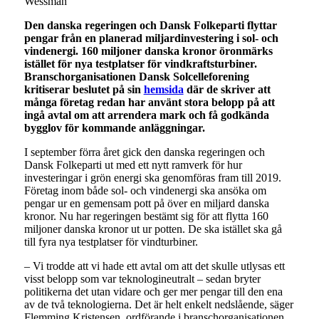
Wessman
Den danska regeringen och Dansk Folkeparti flyttar
pengar från en planerad miljardinvestering i sol- och
vindenergi. 160 miljoner danska kronor öronmärks
istället för nya testplatser för vindkraftsturbiner.
Branschorganisationen Dansk Solcelleforening
kritiserar beslutet på sin
hemsida
där de skriver att
många företag redan har använt stora belopp på att
ingå avtal om att arrendera mark och få godkända
bygglov för kommande anläggningar.
I september förra året gick den danska regeringen och
Dansk Folkeparti ut med ett nytt ramverk för hur
investeringar i grön energi ska genomföras fram till 2019.
Företag inom både sol- och vindenergi ska ansöka om
pengar ur en gemensam pott på över en miljard danska
kronor. Nu har regeringen bestämt sig för att flytta 160
miljoner danska kronor ut ur potten. De ska istället ska gå
till fyra nya testplatser för vindturbiner.
– Vi trodde att vi hade ett avtal om att det skulle utlysas ett
visst belopp som var teknologineutralt – sedan bryter
politikerna det utan vidare och ger mer pengar till den ena
av de två teknologierna. Det är helt enkelt nedslående, säger
Flemming Kristensen, ordförande i branschorganisationen