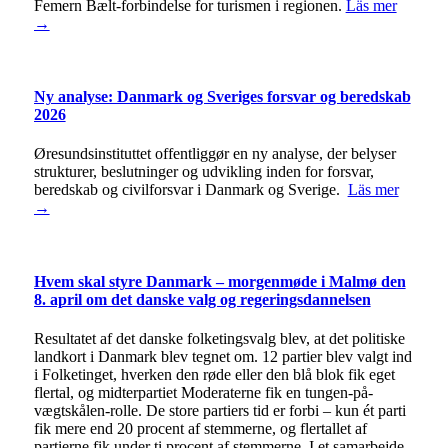
Femern Bælt-forbindelse for turismen i regionen.
Läs mer
→
Ny analyse: Danmark og Sveriges forsvar og beredskab
2026
Øresundsinstituttet offentliggør en ny analyse, der belyser
strukturer, beslutninger og udvikling inden for forsvar,
beredskab og civilforsvar i Danmark og Sverige.
Läs mer
→
Hvem skal styre Danmark – morgenmøde i Malmø den
8. april om det danske valg og regeringsdannelsen
Resultatet af det danske folketingsvalg blev, at det politiske
landkort i Danmark blev tegnet om. 12 partier blev valgt ind
i Folketinget, hverken den røde eller den blå blok fik eget
flertal, og midterpartiet Moderaterne fik en tungen-på-
vægtskålen-rolle. De store partiers tid er forbi – kun ét parti
fik mere end 20 procent af stemmerne, og flertallet af
partierne fik under ti procent af stemmerne. I et samarbejde