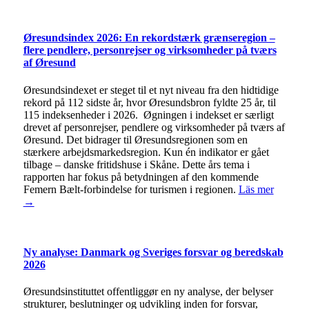
Øresundsindex 2026: En rekordstærk grænseregion –
flere pendlere, personrejser og virksomheder på tværs
af Øresund
Øresundsindexet er steget til et nyt niveau fra den hidtidige
rekord på 112 sidste år, hvor Øresundsbron fyldte 25 år, til
115 indeksenheder i 2026. Øgningen i indekset er særligt
drevet af personrejser, pendlere og virksomheder på tværs af
Øresund. Det bidrager til Øresundsregionen som en
stærkere arbejdsmarkedsregion. Kun én indikator er gået
tilbage – danske fritidshuse i Skåne. Dette års tema i
rapporten har fokus på betydningen af den kommende
Femern Bælt-forbindelse for turismen i regionen.
Läs mer
→
Ny analyse: Danmark og Sveriges forsvar og beredskab
2026
Øresundsinstituttet offentliggør en ny analyse, der belyser
strukturer, beslutninger og udvikling inden for forsvar,