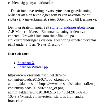
etablera sig på nya marknader.
– Det är inte investeringar vars syfte är att ge avkastning.
Målet är att hitta teknologier som vi kan använda för att
stötta vår kärnverksamhet, säger Søren Skou till Berlingske.
Den nya strategin ingår i ett
större förändringsarbete
inom
A.P. Møller – Mærsk. En annan satsning är den nya
enheten, Growth Unit, som ska hålla koll på
strukturförändringar i världen. Förändringsarbetet förväntas
pågå under 3–5 år. (News Øresund)
Share this entry
Share on X
Share on WhatsApp
https://www.oresundsinstituttet.dk/wp-
content/uploads/2015/02/logo_oi.png
0
0
admin_faktaoresund
https://www.oresundsinstituttet.dk/wp-
content/uploads/2015/02/logo_oi.png
admin_faktaoresund
2018-02-15 10:43:34
2018-02-15
10:43:34
Mærsk vill investera i startups inom andra
branscher