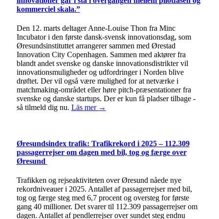
innovationer går i stå i overgangen mellem pilotfasen og
kommerciel skala.”
Den 12. marts deltager Anne-Louise Thon fra Minc
Incubator i den første dansk-svensk innovationsdag, som
Øresundsinstituttet arrangerer sammen med Ørestad
Innovation City Copenhagen. Sammen med aktører fra
blandt andet svenske og danske innovationsdistrikter vil
innovationsmuligheder og udfordringer i Norden blive
drøftet. Der vil også være mulighed for at netværke i
matchmaking-området eller høre pitch-præsentationer fra
svenske og danske startups. Der er kun få pladser tilbage -
så tilmeld dig nu.
Läs mer →
Øresundsindex trafik: Trafikrekord i 2025 – 112.309
passagerrejser om dagen med bil, tog og færge over
Øresund
Trafikken og rejseaktiviteten over Øresund nåede nye
rekordniveauer i 2025. Antallet af passagerrejser med bil,
tog og færge steg med 6,7 procent og oversteg for første
gang 40 millioner. Det svarer til 112.309 passagerrejser om
dagen. Antallet af pendlerrejser over sundet steg endnu