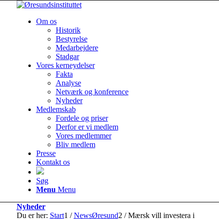
Om os
Historik
Bestyrelse
Medarbejdere
Stadgar
Vores kerneydelser
Fakta
Analyse
Netværk og konference
Nyheder
Medlemskab
Fordele og priser
Derfor er vi medlem
Vores medlemmer
Bliv medlem
Presse
Kontakt os
Søg
Menu
Menu
Nyheder
Du er her:
Start
1
/
NewsØresund
2
/
Mærsk vill investera i