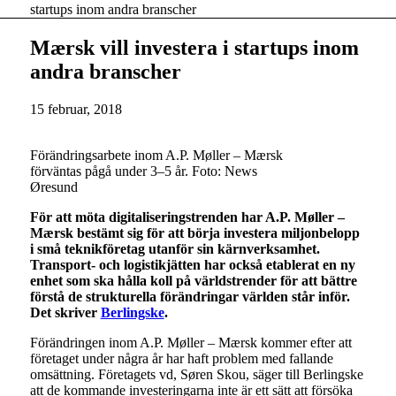
startups inom andra branscher
Mærsk vill investera i startups inom
andra branscher
15 februar, 2018
Förändringsarbete inom A.P. Møller – Mærsk
förväntas pågå under 3–5 år. Foto: News
Øresund
För att möta digitaliseringstrenden har A.P. Møller –
Mærsk bestämt sig för att börja investera miljonbelopp
i små teknikföretag utanför sin kärnverksamhet.
Transport- och logistikjätten har också etablerat en ny
enhet som ska hålla koll på världstrender för att bättre
förstå de strukturella förändringar världen står inför.
Det skriver
Berlingske
.
Förändringen inom A.P. Møller – Mærsk kommer efter att
företaget under några år har haft problem med fallande
omsättning. Företagets vd, Søren Skou, säger till Berlingske
att de kommande investeringarna inte är ett sätt att försöka