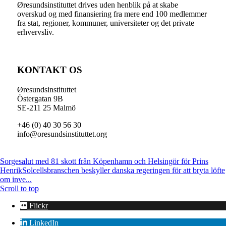
Øresundsinstituttet drives uden henblik på at skabe
overskud og med finansiering fra mere end 100 medlemmer
fra stat, regioner, kommuner, universiteter og det private
erhvervsliv.
KONTAKT OS
Øresundsinstituttet
Östergatan 9B
SE-211 25 Malmö
+46 (0) 40 30 56 30
info@oresundsinstituttet.org
Sorgesalut med 81 skott från Köpenhamn och Helsingör för Prins
Henrik
Solcellsbranschen beskyller danska regeringen för att bryta löfte
om inve...
Scroll to top
Flickr
LinkedIn