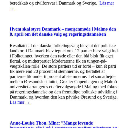
beredskab og civilforsvar i Danmark og Sverige.
Läs mer
→
Hvem skal styre Danmark – morgenmøde i Malmø den
8. april om det danske valg og regeringsdannelsen
Resultatet af det danske folketingsvalg blev, at det politiske
landkort i Danmark blev tegnet om. 12 partier blev valgt ind
i Folketinget, hverken den røde eller den blå blok fik eget
flertal, og midterpartiet Moderaterne fik en tungen-på-
vægtskålen-rolle. De store partiers tid er forbi – kun ét parti
fik mere end 20 procent af stemmerne, og flertallet af
partierne fik under ti procent af stemmerne. I et samarbejde
mellem Øresundsinstituttet, Greater Copenhagen og Malmö
universitet arrangeres et eftervalgsmøde i Malmø med fokus
på regeringsdannelse og den fremtidige politiske udvikling i
Danmark, og hvordan den kan påvirke Øresund og Sverige.
Läs mer →
Anne-Louise Thon, Minc: ”Mange lovende