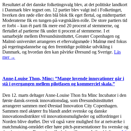
Resultatet af det danske folketingsvalg blev, at det politiske landkort
i Danmark blev tegnet om. 12 partier blev valgt ind i Folketinget,
hverken den røde eller den blå blok fik eget flertal, og midterpartiet
Moderaterne fik en tungen-på-vægtskålen-rolle. De store partiers tid
er forbi – kun ét parti fik mere end 20 procent af stemmerne, og
flertallet af partierne fik under ti procent af stemmerne. I et
samarbejde mellem Øresundsinstituttet, Greater Copenhagen og
Malmö universitet arrangeres et eftervalgsmøde i Malmø med fokus
på regeringsdannelse og den fremtidige politiske udvikling i
Danmark, og hvordan den kan påvirke Øresund og Sverige.
Läs
mer →
Anne-Louise Thon, Minc: ”Mange lovende innovationer går i
stå i overgangen mellem pilotfasen og kommerciel skala.”
Den 12. marts deltager Anne-Louise Thon fra Minc Incubator i den
første dansk-svensk innovationsdag, som Øresundsinstituttet
arrangerer sammen med Ørestad Innovation City Copenhagen.
Sammen med aktører fra blandt andet svenske og danske
innovationsdistrikter vil innovationsmuligheder og udfordringer i
Norden blive drøftet. Der vil også være mulighed for at netværke i
matchmaking-området eller høre pitch-præsentationer fra svenske og