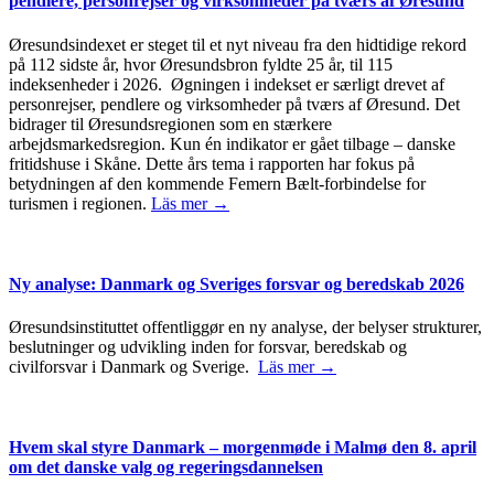
pendlere, personrejser og virksomheder på tværs af Øresund
Øresundsindexet er steget til et nyt niveau fra den hidtidige rekord
på 112 sidste år, hvor Øresundsbron fyldte 25 år, til 115
indeksenheder i 2026. Øgningen i indekset er særligt drevet af
personrejser, pendlere og virksomheder på tværs af Øresund. Det
bidrager til Øresundsregionen som en stærkere
arbejdsmarkedsregion. Kun én indikator er gået tilbage – danske
fritidshuse i Skåne. Dette års tema i rapporten har fokus på
betydningen af den kommende Femern Bælt-forbindelse for
turismen i regionen.
Läs mer →
Ny analyse: Danmark og Sveriges forsvar og beredskab 2026
Øresundsinstituttet offentliggør en ny analyse, der belyser strukturer,
beslutninger og udvikling inden for forsvar, beredskab og
civilforsvar i Danmark og Sverige.
Läs mer →
Hvem skal styre Danmark – morgenmøde i Malmø den 8. april
om det danske valg og regeringsdannelsen