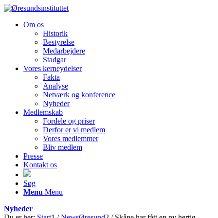
Om os
Historik
Bestyrelse
Medarbejdere
Stadgar
Vores kerneydelser
Fakta
Analyse
Netværk og konference
Nyheder
Medlemskab
Fordele og priser
Derfor er vi medlem
Vores medlemmer
Bliv medlem
Presse
Kontakt os
Søg
Menu
Menu
Nyheder
Du er her:
Start
1
/
NewsØresund
2
/
Skåne har fått en ny hertig