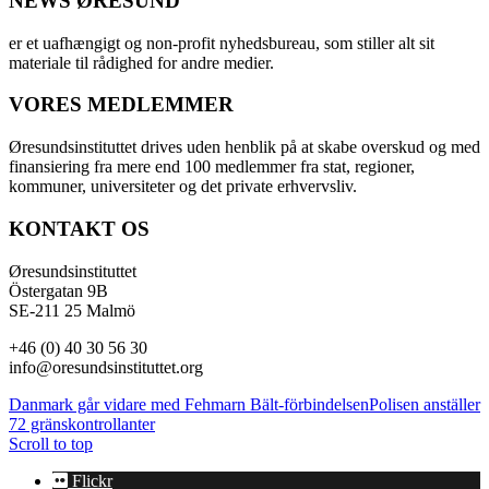
NEWS ØRESUND
er et uafhængigt og non-profit nyhedsbureau, som stiller alt sit
materiale til rådighed for andre medier.
VORES MEDLEMMER
Øresundsinstituttet drives uden henblik på at skabe overskud og med
finansiering fra mere end 100 medlemmer fra stat, regioner,
kommuner, universiteter og det private erhvervsliv.
KONTAKT OS
Øresundsinstituttet
Östergatan 9B
SE-211 25 Malmö
+46 (0) 40 30 56 30
info@oresundsinstituttet.org
Danmark går vidare med Fehmarn Bält-förbindelsen
Polisen anställer
72 gränskontrollanter
Scroll to top
Flickr