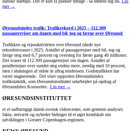
danske startups. Der er kun få pladser tilbage - så tilmeld dig nu.
Läs
mer →
Øresundsindex trafik: Trafikrekord i 2025 – 112.309
passagerrejser om dagen med bil, tog og færge over Øresund
Trafikken og rejseaktiviteten over Øresund nåede nye
rekordniveauer i 2025. Antallet af passagerrejser med bil, tog og
færge steg med 6,7 procent og oversteg for første gang 40 millioner.
Det svarer til 112.309 passagerrejser om dagen. Antallet af
pendlerrejser over sundet steg endnu mere, nemlig med 10 procent,
men i slutningen af sidste år aftog tendensen. Godstrafikken har
været stagnerende. Det viser rapporten Øresundsindex
trafikstatistik, som Øresundsinstituttet udarbejder på opdrag af
Øresundsbro Konsortiet.
Läs mer →
ØRESUNDSINSTITUTTET
er et uafhængigt dansk-svensk videncenter, som gennem analyser,
fakta, netværk og nyheder bidrager til et øget kendskab om
udviklingen i Greater Copenhagen-regionen.