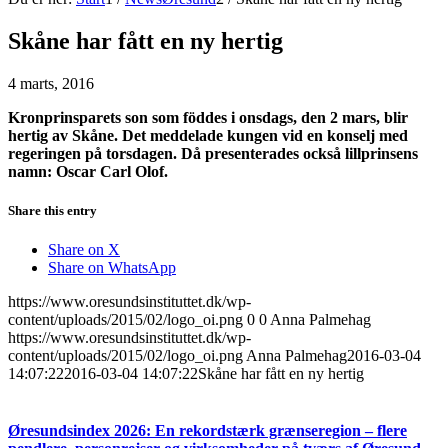
Skåne har fått en ny hertig
4 marts, 2016
Kronprinsparets son som föddes i onsdags, den 2 mars, blir
hertig av Skåne. Det meddelade kungen vid en konselj med
regeringen på torsdagen. Då presenterades också lillprinsens
namn: Oscar Carl Olof.
Share this entry
Share on X
Share on WhatsApp
https://www.oresundsinstituttet.dk/wp-
content/uploads/2015/02/logo_oi.png
0
0
Anna Palmehag
https://www.oresundsinstituttet.dk/wp-
content/uploads/2015/02/logo_oi.png
Anna Palmehag
2016-03-04
14:07:22
2016-03-04 14:07:22
Skåne har fått en ny hertig
Øresundsindex 2026: En rekordstærk grænseregion – flere