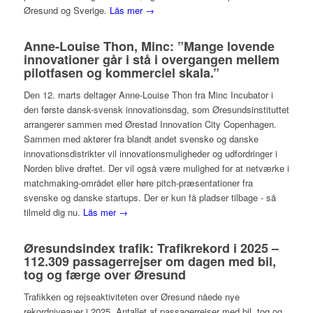
Øresund og Sverige.
Läs mer →
Anne-Louise Thon, Minc: ”Mange lovende
innovationer går i stå i overgangen mellem
pilotfasen og kommerciel skala.”
Den 12. marts deltager Anne-Louise Thon fra Minc Incubator i
den første dansk-svensk innovationsdag, som Øresundsinstituttet
arrangerer sammen med Ørestad Innovation City Copenhagen.
Sammen med aktører fra blandt andet svenske og danske
innovationsdistrikter vil innovationsmuligheder og udfordringer i
Norden blive drøftet. Der vil også være mulighed for at netværke i
matchmaking-området eller høre pitch-præsentationer fra
svenske og danske startups. Der er kun få pladser tilbage - så
tilmeld dig nu.
Läs mer →
Øresundsindex trafik: Trafikrekord i 2025 –
112.309 passagerrejser om dagen med bil,
tog og færge over Øresund
Trafikken og rejseaktiviteten over Øresund nåede nye
rekordniveauer i 2025. Antallet af passagerrejser med bil, tog og