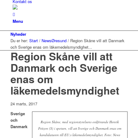
Kontakt os
Menu
Nyheder
Du er her:
Start
/
NewsØresund
/
Region Skåne vill att Danmark
och Sverige enas om läkemedelsmyndighet...
Region Skåne vill att
Danmark och Sverige
enas om
läkemedelsmyndighet
24 marts, 2017
Sverige
och
Region Skåne, med regionstyrelsens ordförande Henrik
Danmark
Fritzon (S) i spetsen, vill att Sverige och Danmark enas om
kandidaturen till EU:s läkemedelsmyndighet. Foto: News