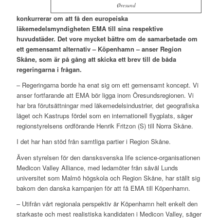
Øresund
konkurrerar om att få den europeiska
läkemedelsmyndigheten EMA till sina respektive
huvudstäder. Det vore mycket bättre om de samarbetade om
ett gemensamt alternativ – Köpenhamn – anser Region
Skåne, som är på gång att skicka ett brev till de båda
regeringarna i frågan.
– Regeringarna borde ha enat sig om ett gemensamt koncept. Vi
anser fortfarande att EMA bör ligga inom Öresundsregionen. Vi
har bra förutsättningar med läkemedelsindustrier, det geografiska
läget och Kastrups fördel som en internationell flygplats, säger
regionstyrelsens ordförande Henrik Fritzon (S) till Norra Skåne.
I det har han stöd från samtliga partier i Region Skåne.
Även styrelsen för den dansksvenska life science-organisationen
Medicon Valley Alliance, med ledamöter från såväl Lunds
universitet som Malmö högskola och Region Skåne, har ställt sig
bakom den danska kampanjen för att få EMA till Köpenhamn.
– Utifrån vårt regionala perspektiv är Köpenhamn helt enkelt den
starkaste och mest realistiska kandidaten i Medicon Valley, säger