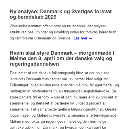
Ny analyse: Danmark og Sveriges forsvar
og beredskab 2026
Øresundsinstituttet offentliggør en ny analyse, der belyser
strukturer, beslutninger og udvikling inden for forsvar, beredskab
og civilforsvar i Danmark og Sverige.
Läs mer →
Hvem skal styre Danmark – morgenmøde i
Malmø den 8. april om det danske valg og
regeringsdannelsen
Resultatet af det danske folketingsvalg blev, at det politiske
landkort i Danmark blev tegnet om. 12 partier blev valgt ind i
Folketinget, hverken den røde eller den blå blok fik eget flertal, og
midterpartiet Moderaterne fik en tungen-på-vægtskålen-rolle. De
store partiers tid er forbi – kun ét parti fik mere end 20 procent af
stemmerne, og flertallet af partierne fik under ti procent af
stemmerne. I et samarbejde mellem Øresundsinstituttet, Greater
Copenhagen og Malmö universitet arrangeres et eftervalgsmøde i
Malmø med fokus på regeringsdannelse og den fremtidige
politiske udvikling i Danmark, og hvordan den kan påvirke