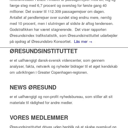
færge steg med 6,7 procent og oversteg for første gang 40
millioner. Det svarer til 112.309 passagerrejser om dagen.
Antallet af pendlerrejser over sundet steg endnu mere, nemlig
med 10 procent, men i slutningen af sidste år aftog tendensen.
Godstrafikken har været stagnerende. Det viser rapporten
Øresundsindex trafikstatistik, som Øresundsinstituttet udarbejder
på opdrag af Øresundsbro Konsortiet.
Läs mer →
ØRESUNDSINSTITUTTET
er et uafhængigt dansk-svensk videncenter, som gennem
analyser, fakta, netværk og nyheder bidrager til et øget kendskab
om udviklingen i Greater Copenhagen-regionen.
NEWS ØRESUND
er et uafhængigt og non-profit nyhedsbureau, som stiller alt sit
materiale til rådighed for andre medier.
VORES MEDLEMMER
Øresundsinstituttet drives uden henblik på at skabe overskud og