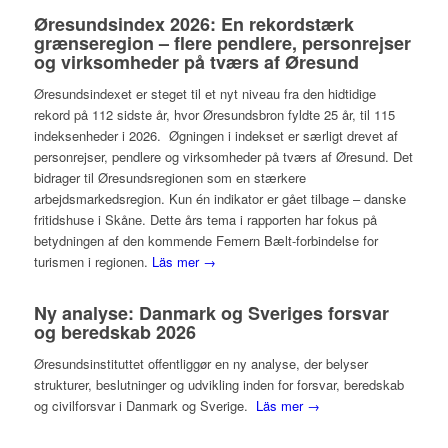
Øresundsindex 2026: En rekordstærk
grænseregion – flere pendlere, personrejser
og virksomheder på tværs af Øresund
Øresundsindexet er steget til et nyt niveau fra den hidtidige
rekord på 112 sidste år, hvor Øresundsbron fyldte 25 år, til 115
indeksenheder i 2026. Øgningen i indekset er særligt drevet af
personrejser, pendlere og virksomheder på tværs af Øresund. Det
bidrager til Øresundsregionen som en stærkere
arbejdsmarkedsregion. Kun én indikator er gået tilbage – danske
fritidshuse i Skåne. Dette års tema i rapporten har fokus på
betydningen af den kommende Femern Bælt-forbindelse for
turismen i regionen.
Läs mer →
Ny analyse: Danmark og Sveriges forsvar
og beredskab 2026
Øresundsinstituttet offentliggør en ny analyse, der belyser
strukturer, beslutninger og udvikling inden for forsvar, beredskab
og civilforsvar i Danmark og Sverige.
Läs mer →