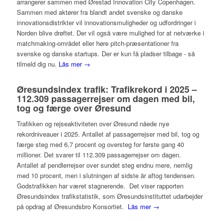
arrangerer sammen med Ørestad Innovation City Copenhagen.
Sammen med aktører fra blandt andet svenske og danske
innovationsdistrikter vil innovationsmuligheder og udfordringer i
Norden blive drøftet. Der vil også være mulighed for at netværke i
matchmaking-området eller høre pitch-præsentationer fra
svenske og danske startups. Der er kun få pladser tilbage - så
tilmeld dig nu.
Läs mer →
Øresundsindex trafik: Trafikrekord i 2025 –
112.309 passagerrejser om dagen med bil,
tog og færge over Øresund
Trafikken og rejseaktiviteten over Øresund nåede nye
rekordniveauer i 2025. Antallet af passagerrejser med bil, tog og
færge steg med 6,7 procent og oversteg for første gang 40
millioner. Det svarer til 112.309 passagerrejser om dagen.
Antallet af pendlerrejser over sundet steg endnu mere, nemlig
med 10 procent, men i slutningen af sidste år aftog tendensen.
Godstrafikken har været stagnerende. Det viser rapporten
Øresundsindex trafikstatistik, som Øresundsinstituttet udarbejder
på opdrag af Øresundsbro Konsortiet.
Läs mer →