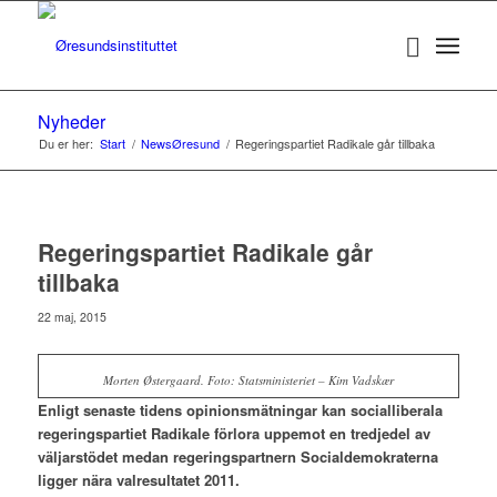
Nyheder
Du er her:
Start
/
NewsØresund
/
Regeringspartiet Radikale går tillbaka
Regeringspartiet Radikale går
tillbaka
22 maj, 2015
Morten Østergaard. Foto: Statsministeriet – Kim Vadskær
Enligt senaste tidens opinionsmätningar kan socialliberala
regeringspartiet Radikale förlora uppemot en tredjedel av
väljarstödet medan regeringspartnern Socialdemokraterna
ligger nära valresultatet 2011.