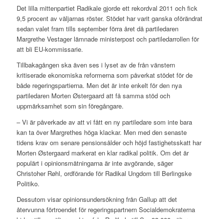
Det lilla mittenpartiet Radikale gjorde ett rekordval 2011 och fick
9,5 procent av väljarnas röster. Stödet har varit ganska oförändrat
sedan valet fram tills september förra året då partiledaren
Margrethe Vestager lämnade ministerpost och partiledarrollen för
att bli EU-kommissarie.
Tillbakagången ska även ses i lyset av de från vänstern
kritiserade ekonomiska reformerna som påverkat stödet för de
både regeringspartierna. Men det är inte enkelt för den nya
partiledaren Morten Østergaard att få samma stöd och
uppmärksamhet som sin föregångare.
– Vi är påverkade av att vi fått en ny partiledare som inte bara
kan ta över Margrethes höga klackar. Men med den senaste
tidens krav om senare pensionsålder och höjd fastighetsskatt har
Morten Østergaard markerat en klar radikal politik. Om det är
populärt i opinionsmätningarna är inte avgörande, säger
Christoher Røhl, ordförande för Radikal Ungdom till Berlingske
Politiko.
Dessutom visar opinionsundersökning från Gallup att det
återvunna förtroendet för regeringspartnern Socialdemokraterna