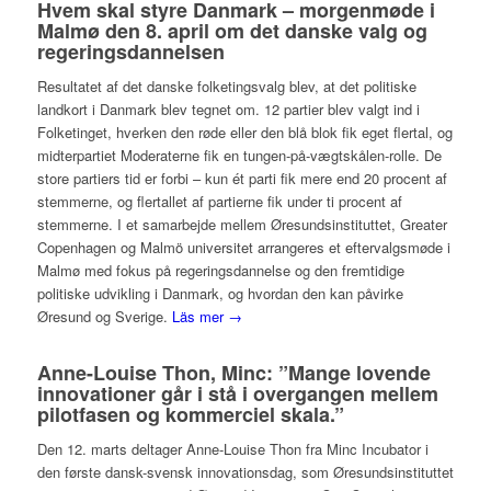
Hvem skal styre Danmark – morgenmøde i
Malmø den 8. april om det danske valg og
regeringsdannelsen
Resultatet af det danske folketingsvalg blev, at det politiske
landkort i Danmark blev tegnet om. 12 partier blev valgt ind i
Folketinget, hverken den røde eller den blå blok fik eget flertal, og
midterpartiet Moderaterne fik en tungen-på-vægtskålen-rolle. De
store partiers tid er forbi – kun ét parti fik mere end 20 procent af
stemmerne, og flertallet af partierne fik under ti procent af
stemmerne. I et samarbejde mellem Øresundsinstituttet, Greater
Copenhagen og Malmö universitet arrangeres et eftervalgsmøde i
Malmø med fokus på regeringsdannelse og den fremtidige
politiske udvikling i Danmark, og hvordan den kan påvirke
Øresund og Sverige.
Läs mer →
Anne-Louise Thon, Minc: ”Mange lovende
innovationer går i stå i overgangen mellem
pilotfasen og kommerciel skala.”
Den 12. marts deltager Anne-Louise Thon fra Minc Incubator i
den første dansk-svensk innovationsdag, som Øresundsinstituttet