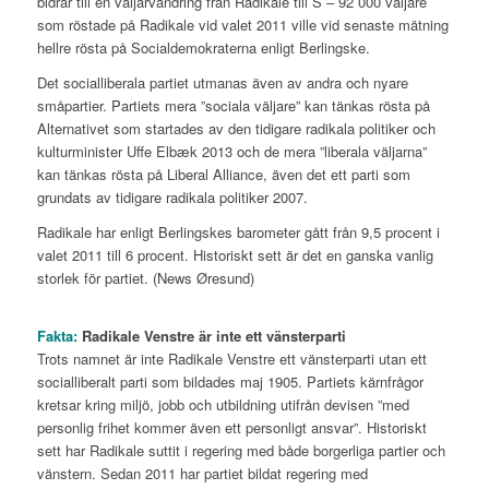
bidrar till en väljarvandring från Radikale till S – 92 000 väljare
som röstade på Radikale vid valet 2011 ville vid senaste mätning
hellre rösta på Socialdemokraterna enligt Berlingske.
Det socialliberala partiet utmanas även av andra och nyare
småpartier. Partiets mera ”sociala väljare” kan tänkas rösta på
Alternativet som startades av den tidigare radikala politiker och
kulturminister Uffe Elbæk 2013 och de mera ”liberala väljarna”
kan tänkas rösta på Liberal Alliance, även det ett parti som
grundats av tidigare radikala politiker 2007.
Radikale har enligt Berlingskes barometer gått från 9,5 procent i
valet 2011 till 6 procent. Historiskt sett är det en ganska vanlig
storlek för partiet. (News Øresund)
Fakta:
Radikale Venstre är inte ett vänsterparti
Trots namnet är inte Radikale Venstre ett vänsterparti utan ett
socialliberalt parti som bildades maj 1905. Partiets kärnfrågor
kretsar kring miljö, jobb och utbildning utifrån devisen ”med
personlig frihet kommer även ett personligt ansvar”. Historiskt
sett har Radikale suttit i regering med både borgerliga partier och
vänstern. Sedan 2011 har partiet bildat regering med