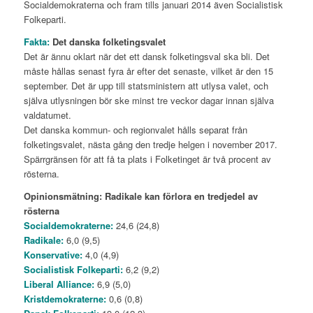
Socialdemokraterna och fram tills januari 2014 även Socialistisk
Folkeparti.
Fakta:
Det danska folketingsvalet
Det är ännu oklart när det ett dansk folketingsval ska bli. Det
måste hållas senast fyra år efter det senaste, vilket är den 15
september. Det är upp till statsministern att utlysa valet, och
själva utlysningen bör ske minst tre veckor dagar innan själva
valdatumet.
Det danska kommun- och regionvalet hålls separat från
folketingsvalet, nästa gång den tredje helgen i november 2017.
Spärrgränsen för att få ta plats i Folketinget är två procent av
rösterna.
Opinionsmätning: Radikale kan förlora en tredjedel av
rösterna
Socialdemokraterne:
24,6 (24,8)
Radikale:
6,0 (9,5)
Konservative:
4,0 (4,9)
Socialistisk Folkeparti:
6,2 (9,2)
Liberal Alliance:
6,9 (5,0)
Kristdemokraterne:
0,6 (0,8)