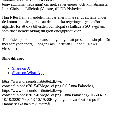
terawatttimmar, reds anm) om året, säger energi- och klimatminister
Lars Christian Lilleholt (Venstre) till DR Nyheder.
Han lyfter fram att andelen hållbar energi inte ser ut att falla under
de kommande åren, trots att den danska regeringen genomfört
åtgärder för att öka tillväxten och slopat så kallade PSO-avgiften,
som finansierade bidrag till grön energiproduktion.
Till hösten planerar den danska regeringen att presentera sin plan för
mer förnybar energi, uppger Lars Christian Lilleholt. (News
Øresund)
Share this entry
Share on X
Share on WhatsApp
https://www.oresundsinstituttet.dk/wp-
content/uploads/2015/02/logo_oi.png
0
0
Anna Palmehag
https://www.oresundsinstituttet.dk/wp-
content/uploads/2015/02/logo_oi.png
Anna Palmehag
2017-03-13
10:19:38
2017-03-13 10:19:38
Regeringen lovar ökat tempo för att
Danmark ska nå sitt klimatmål