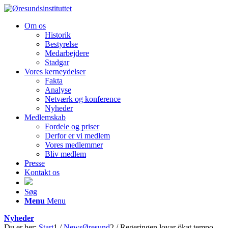
Om os
Historik
Bestyrelse
Medarbejdere
Stadgar
Vores kerneydelser
Fakta
Analyse
Netværk og konference
Nyheder
Medlemskab
Fordele og priser
Derfor er vi medlem
Vores medlemmer
Bliv medlem
Presse
Kontakt os
Søg
Menu
Menu
Nyheder
Du er her:
Start
1
/
NewsØresund
2
/
Regeringen lovar ökat tempo