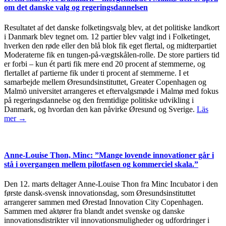
om det danske valg og regeringsdannelsen
Resultatet af det danske folketingsvalg blev, at det politiske landkort
i Danmark blev tegnet om. 12 partier blev valgt ind i Folketinget,
hverken den røde eller den blå blok fik eget flertal, og midterpartiet
Moderaterne fik en tungen-på-vægtskålen-rolle. De store partiers tid
er forbi – kun ét parti fik mere end 20 procent af stemmerne, og
flertallet af partierne fik under ti procent af stemmerne. I et
samarbejde mellem Øresundsinstituttet, Greater Copenhagen og
Malmö universitet arrangeres et eftervalgsmøde i Malmø med fokus
på regeringsdannelse og den fremtidige politiske udvikling i
Danmark, og hvordan den kan påvirke Øresund og Sverige.
Läs
mer →
Anne-Louise Thon, Minc: ”Mange lovende innovationer går i
stå i overgangen mellem pilotfasen og kommerciel skala.”
Den 12. marts deltager Anne-Louise Thon fra Minc Incubator i den
første dansk-svensk innovationsdag, som Øresundsinstituttet
arrangerer sammen med Ørestad Innovation City Copenhagen.
Sammen med aktører fra blandt andet svenske og danske
innovationsdistrikter vil innovationsmuligheder og udfordringer i