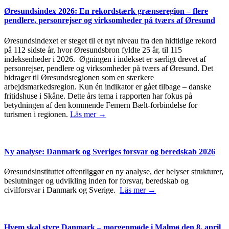
Øresundsindex 2026: En rekordstærk grænseregion – flere
pendlere, personrejser og virksomheder på tværs af Øresund
Øresundsindexet er steget til et nyt niveau fra den hidtidige rekord
på 112 sidste år, hvor Øresundsbron fyldte 25 år, til 115
indeksenheder i 2026. Øgningen i indekset er særligt drevet af
personrejser, pendlere og virksomheder på tværs af Øresund. Det
bidrager til Øresundsregionen som en stærkere
arbejdsmarkedsregion. Kun én indikator er gået tilbage – danske
fritidshuse i Skåne. Dette års tema i rapporten har fokus på
betydningen af den kommende Femern Bælt-forbindelse for
turismen i regionen.
Läs mer →
Ny analyse: Danmark og Sveriges forsvar og beredskab 2026
Øresundsinstituttet offentliggør en ny analyse, der belyser strukturer,
beslutninger og udvikling inden for forsvar, beredskab og
civilforsvar i Danmark og Sverige.
Läs mer →
Hvem skal styre Danmark – morgenmøde i Malmø den 8. april