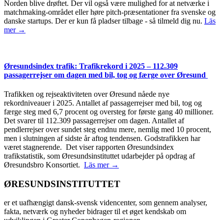
Norden blive drøftet. Der vil også være mulighed for at netværke i
matchmaking-området eller høre pitch-præsentationer fra svenske og
danske startups. Der er kun få pladser tilbage - så tilmeld dig nu.
Läs
mer →
Øresundsindex trafik: Trafikrekord i 2025 – 112.309
passagerrejser om dagen med bil, tog og færge over Øresund
Trafikken og rejseaktiviteten over Øresund nåede nye
rekordniveauer i 2025. Antallet af passagerrejser med bil, tog og
færge steg med 6,7 procent og oversteg for første gang 40 millioner.
Det svarer til 112.309 passagerrejser om dagen. Antallet af
pendlerrejser over sundet steg endnu mere, nemlig med 10 procent,
men i slutningen af sidste år aftog tendensen. Godstrafikken har
været stagnerende. Det viser rapporten Øresundsindex
trafikstatistik, som Øresundsinstituttet udarbejder på opdrag af
Øresundsbro Konsortiet.
Läs mer →
ØRESUNDSINSTITUTTET
er et uafhængigt dansk-svensk videncenter, som gennem analyser,
fakta, netværk og nyheder bidrager til et øget kendskab om