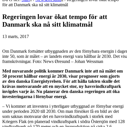
för att Danmark ska nå sitt klimatmål
Regeringen lovar ökat tempo för att
Danmark ska nå sitt klimatmål
13 marts, 2017
Om Danmark fortsätter utbyggnaden av den förnybara energin i dage
inte 50, som är målet – av landets energi vara hållbar år 2030. Det vis
framskrivningar. Foto: News Øresund – Johan Wessman
Med nuvarande politik kommer Danmark inte att nå målet om
50 procent hållbar energi år 2030, visar prognoser som gjorts
av den danska Energistyrelsen. För att hålla takten skulle det
krävas motsvarande att en mycket stor, ny havsvindkraftpark
invigdes varje år. Nu planerar den danska regeringen att öka
investeringarna i förnybar energi.
– Vi kommer att investera i ytterligare utbyggnad av förnybar energi
under perioden 2020 till 2030. Om man försöker få en bild av det
som saknas motsvarar det en havsvindkraftspark i storlek med
Kriegers Flak (en planerad vindkraftspark i södra Östersjön med 128
vindkraftverk på 170 meter och en årsproduktion på cirka 2,6