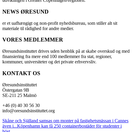
udviklingen i Greater Copenhagen-regionen.
NEWS ØRESUND
er et uafhængigt og non-profit nyhedsbureau, som stiller alt sit
materiale til rådighed for andre medier.
VORES MEDLEMMER
Øresundsinstituttet drives uden henblik på at skabe overskud og med
finansiering fra mere end 100 medlemmer fra stat, regioner,
kommuner, universiteter og det private erhvervsliv.
KONTAKT OS
Øresundsinstituttet
Östergatan 9B
SE-211 25 Malmö
+46 (0) 40 30 56 30
info@oresundsinstituttet.org
Skåne och Själland samsas om monter på fastighetsmässan i Cannes
även i...
Köpenhamn kan få 250 containerbostäder för studenter i
höst