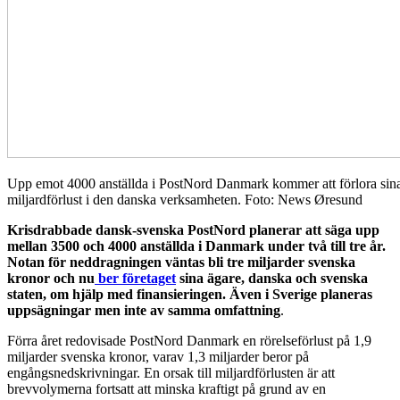
Upp emot 4000 anställda i PostNord Danmark kommer att förlora sina j
miljardförlust i den danska verksamheten. Foto: News Øresund
Krisdrabbade dansk-svenska PostNord planerar att säga upp
mellan 3500 och 4000 anställda i Danmark under två till tre år.
Notan för neddragningen väntas bli tre miljarder svenska
kronor och nu
ber företaget
sina ägare, danska och svenska
staten, om hjälp med finansieringen. Även i Sverige planeras
uppsägningar men inte av samma omfattning
.
Förra året redovisade PostNord Danmark en rörelseförlust på 1,9
miljarder svenska kronor, varav 1,3 miljarder beror på
engångsnedskrivningar. En orsak till miljardförlusten är att
brevvolymerna fortsatt att minska kraftigt på grund av en