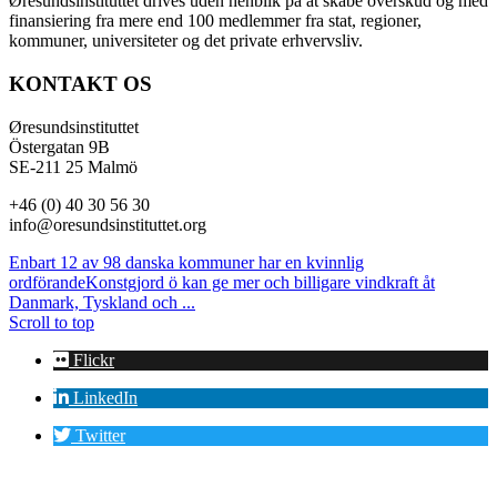
Øresundsinstituttet drives uden henblik på at skabe overskud og med
finansiering fra mere end 100 medlemmer fra stat, regioner,
kommuner, universiteter og det private erhvervsliv.
KONTAKT OS
Øresundsinstituttet
Östergatan 9B
SE-211 25 Malmö
+46 (0) 40 30 56 30
info@oresundsinstituttet.org
Enbart 12 av 98 danska kommuner har en kvinnlig
ordförande
Konstgjord ö kan ge mer och billigare vindkraft åt
Danmark, Tyskland och ...
Scroll to top
Flickr
LinkedIn
Twitter