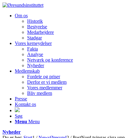
Om os
Historik
Bestyrelse
Medarbejdere
Stadgar
Vores kerneydelser
Fakta
Analyse
Netværk og konference
Nyheder
Medlemskab
Fordele og priser
Derfor er vi medlem
Vores medlemmer
Bliv medlem
Presse
Kontakt os
Søg
Menu
Menu
Nyheder
Du er her:
Start
1
/
NewsØresund
2
/
PostNord tvingas säga upp