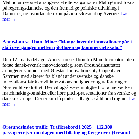
Malmö universitet arrangeres et eftervalgsmøde i Malmø med fokus
på regeringsdannelse og den fremtidige politiske udvikling i
Danmark, og hvordan den kan påvirke Øresund og Sverige.
Läs
mer →
Anne-Louise Thon, Minc: ”Mange lovende innovationer går i
stå i overgangen mellem pilotfasen og kommerciel skala.”
Den 12. marts deltager Anne-Louise Thon fra Minc Incubator i den
første dansk-svensk innovationsdag, som Øresundsinstituttet
arrangerer sammen med Ørestad Innovation City Copenhagen.
Sammen med aktører fra blandt andet svenske og danske
innovationsdistrikter vil innovationsmuligheder og udfordringer i
Norden blive drøftet. Der vil også være mulighed for at netværke i
matchmaking-området eller høre pitch-præsentationer fra svenske og
danske startups. Der er kun få pladser tilbage - så tilmeld dig nu.
Läs
mer →
Øresundsindex trafik: Trafikrekord i 2025 – 112.309
passagerrejser om dagen med bil, tog og færge over Øresund