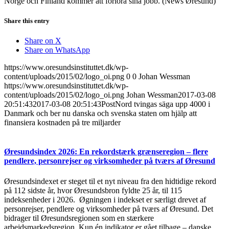
Norge och Finland kommer att förlora sina jobb. (News Øresund)
Share this entry
Share on X
Share on WhatsApp
https://www.oresundsinstituttet.dk/wp-
content/uploads/2015/02/logo_oi.png
0
0
Johan Wessman
https://www.oresundsinstituttet.dk/wp-
content/uploads/2015/02/logo_oi.png
Johan Wessman
2017-03-08
20:51:43
2017-03-08 20:51:43
PostNord tvingas säga upp 4000 i
Danmark och ber nu danska och svenska staten om hjälp att
finansiera kostnaden på tre miljarder
Øresundsindex 2026: En rekordstærk grænseregion – flere
pendlere, personrejser og virksomheder på tværs af Øresund
Øresundsindexet er steget til et nyt niveau fra den hidtidige rekord
på 112 sidste år, hvor Øresundsbron fyldte 25 år, til 115
indeksenheder i 2026. Øgningen i indekset er særligt drevet af
personrejser, pendlere og virksomheder på tværs af Øresund. Det
bidrager til Øresundsregionen som en stærkere
arbejdsmarkedsregion. Kun én indikator er gået tilbage – danske