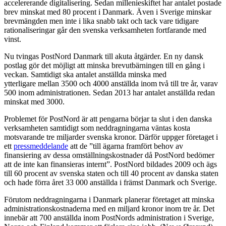
accelererande digitalisering. Sedan millenieskiftet har antalet postade
brev minskat med 80 procent i Danmark. Även i Sverige minskar
brevmängden men inte i lika snabb takt och tack vare tidigare
rationaliseringar går den svenska verksamheten fortfarande med
vinst.
Nu tvingas PostNord Danmark till akuta åtgärder. En ny dansk
postlag gör det möjligt att minska brevutbärningen till en gång i
veckan. Samtidigt ska antalet anställda minska med
ytterligare mellan 3500 och 4000 anställda inom två till tre år, varav
500 inom administrationen. Sedan 2013 har antalet anställda redan
minskat med 3000.
Problemet för PostNord är att pengarna börjar ta slut i den danska
verksamheten samtidigt som neddragningarna väntas kosta
motsvarande tre miljarder svenska kronor. Därför uppger företaget i
ett
pressmeddelande
att de ”till ägarna framfört behov av
finansiering av dessa omställningskostnader då PostNord bedömer
att de inte kan finansieras internt”. PostNord bildades 2009 och ägs
till 60 procent av svenska staten och till 40 procent av danska staten
och hade förra året 33 000 anställda i främst Danmark och Sverige.
Förutom neddragningarna i Danmark planerar företaget att minska
administrationskostnaderna med en miljard kronor inom tre år. Det
innebär att 700 anställda inom PostNords administration i Sverige,