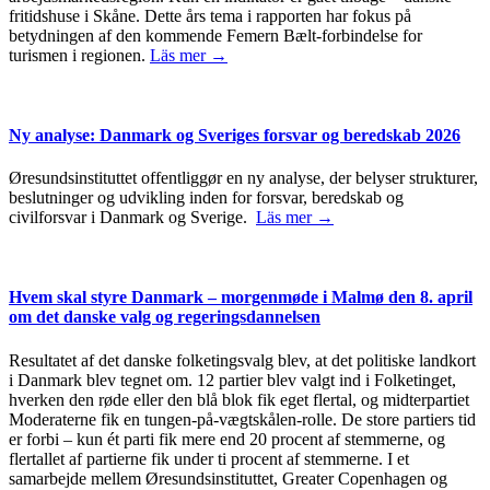
fritidshuse i Skåne. Dette års tema i rapporten har fokus på
betydningen af den kommende Femern Bælt-forbindelse for
turismen i regionen.
Läs mer →
Ny analyse: Danmark og Sveriges forsvar og beredskab 2026
Øresundsinstituttet offentliggør en ny analyse, der belyser strukturer,
beslutninger og udvikling inden for forsvar, beredskab og
civilforsvar i Danmark og Sverige.
Läs mer →
Hvem skal styre Danmark – morgenmøde i Malmø den 8. april
om det danske valg og regeringsdannelsen
Resultatet af det danske folketingsvalg blev, at det politiske landkort
i Danmark blev tegnet om. 12 partier blev valgt ind i Folketinget,
hverken den røde eller den blå blok fik eget flertal, og midterpartiet
Moderaterne fik en tungen-på-vægtskålen-rolle. De store partiers tid
er forbi – kun ét parti fik mere end 20 procent af stemmerne, og
flertallet af partierne fik under ti procent af stemmerne. I et
samarbejde mellem Øresundsinstituttet, Greater Copenhagen og