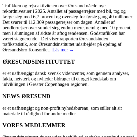
Trafikken og rejseaktiviteten over Øresund nåede nye
rekordniveauer i 2025. Antallet af passagerrejser med bil, tog og
færge steg med 6,7 procent og oversteg for første gang 40 millioner.
Det svarer til 112.309 passagerrejser om dagen. Antallet af
pendlerrejser over sundet steg endnu mere, nemlig med 10 procent,
men i slutningen af sidste år aftog tendensen. Godstrafikken har
været stagnerende. Det viser rapporten Øresundsindex
trafikstatistik, som Øresundsinstituttet udarbejder på opdrag af
Øresundsbro Konsortiet.
Läs mer →
ØRESUNDSINSTITUTTET
er et uafhængigt dansk-svensk videncenter, som gennem analyser,
fakta, netværk og nyheder bidrager til et øget kendskab om
udviklingen i Greater Copenhagen-regionen.
NEWS ØRESUND
er et uafhængigt og non-profit nyhedsbureau, som stiller alt sit
materiale til rådighed for andre medier.
VORES MEDLEMMER