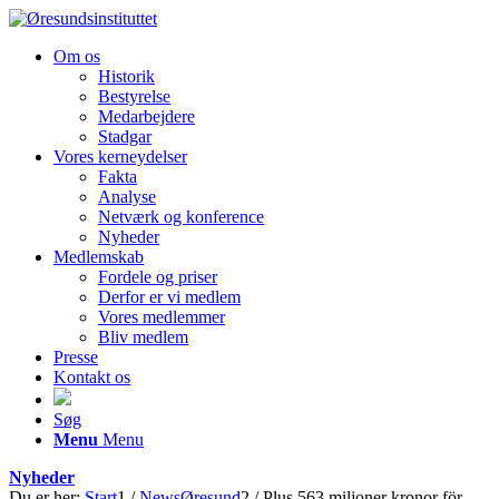
Om os
Historik
Bestyrelse
Medarbejdere
Stadgar
Vores kerneydelser
Fakta
Analyse
Netværk og konference
Nyheder
Medlemskab
Fordele og priser
Derfor er vi medlem
Vores medlemmer
Bliv medlem
Presse
Kontakt os
Søg
Menu
Menu
Nyheder
Du er her:
Start
1
/
NewsØresund
2
/
Plus 563 miljoner kronor för