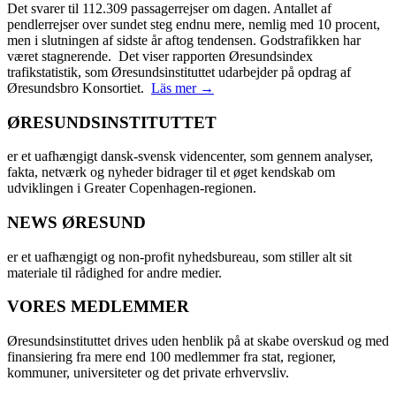
Det svarer til 112.309 passagerrejser om dagen. Antallet af
pendlerrejser over sundet steg endnu mere, nemlig med 10 procent,
men i slutningen af sidste år aftog tendensen. Godstrafikken har
været stagnerende. Det viser rapporten Øresundsindex
trafikstatistik, som Øresundsinstituttet udarbejder på opdrag af
Øresundsbro Konsortiet.
Läs mer →
ØRESUNDSINSTITUTTET
er et uafhængigt dansk-svensk videncenter, som gennem analyser,
fakta, netværk og nyheder bidrager til et øget kendskab om
udviklingen i Greater Copenhagen-regionen.
NEWS ØRESUND
er et uafhængigt og non-profit nyhedsbureau, som stiller alt sit
materiale til rådighed for andre medier.
VORES MEDLEMMER
Øresundsinstituttet drives uden henblik på at skabe overskud og med
finansiering fra mere end 100 medlemmer fra stat, regioner,
kommuner, universiteter og det private erhvervsliv.