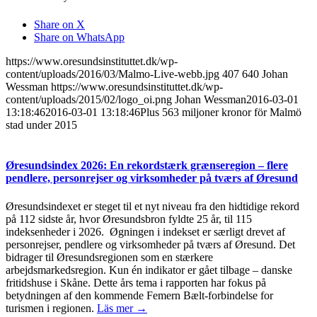
Share on X
Share on WhatsApp
https://www.oresundsinstituttet.dk/wp-
content/uploads/2016/03/Malmo-Live-webb.jpg
407
640
Johan
Wessman
https://www.oresundsinstituttet.dk/wp-
content/uploads/2015/02/logo_oi.png
Johan Wessman
2016-03-01
13:18:46
2016-03-01 13:18:46
Plus 563 miljoner kronor för Malmö
stad under 2015
Øresundsindex 2026: En rekordstærk grænseregion – flere
pendlere, personrejser og virksomheder på tværs af Øresund
Øresundsindexet er steget til et nyt niveau fra den hidtidige rekord
på 112 sidste år, hvor Øresundsbron fyldte 25 år, til 115
indeksenheder i 2026. Øgningen i indekset er særligt drevet af
personrejser, pendlere og virksomheder på tværs af Øresund. Det
bidrager til Øresundsregionen som en stærkere
arbejdsmarkedsregion. Kun én indikator er gået tilbage – danske
fritidshuse i Skåne. Dette års tema i rapporten har fokus på
betydningen af den kommende Femern Bælt-forbindelse for
turismen i regionen.
Läs mer →