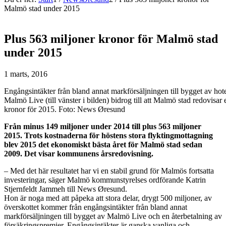
Malmö stad under 2015
Plus 563 miljoner kronor för Malmö stad
under 2015
1 marts, 2016
Engångsintäkter från bland annat markförsäljningen till bygget av hot
Malmö Live (till vänster i bilden) bidrog till att Malmö stad redovisar 
kronor för 2015. Foto: News Øresund
Från minus 149 miljoner under 2014 till plus 563 miljoner
2015. Trots kostnaderna för höstens stora flyktingmottagning
blev 2015 det ekonomiskt bästa året för Malmö stad sedan
2009. Det visar kommunens årsredovisning.
– Med det här resultatet har vi en stabil grund för Malmös fortsatta
investeringar, säger Malmö kommunstyrelses ordförande Katrin
Stjernfeldt Jammeh till News Øresund.
Hon är noga med att påpeka att stora delar, drygt 500 miljoner, av
överskottet kommer från engångsintäkter från bland annat
markförsäljningen till bygget av Malmö Live och en återbetalning av
försäkringspremier. Engångsintäkter är ganska vanliga och