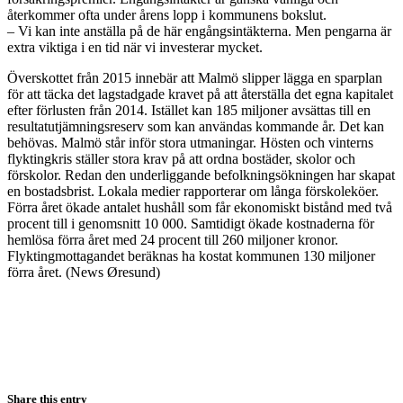
återkommer ofta under årens lopp i kommunens bokslut.
– Vi kan inte anställa på de här engångsintäkterna. Men pengarna är
extra viktiga i en tid när vi investerar mycket.
Överskottet från 2015 innebär att Malmö slipper lägga en sparplan
för att täcka det lagstadgade kravet på att återställa det egna kapitalet
efter förlusten från 2014. Istället kan 185 miljoner avsättas till en
resultatutjämningsreserv som kan användas kommande år. Det kan
behövas. Malmö står inför stora utmaningar. Hösten och vinterns
flyktingkris ställer stora krav på att ordna bostäder, skolor och
förskolor. Redan den underliggande befolkningsökningen har skapat
en bostadsbrist. Lokala medier rapporterar om långa förskoleköer.
Förra året ökade antalet hushåll som får ekonomiskt bistånd med två
procent till i genomsnitt 10 000. Samtidigt ökade kostnaderna för
hemlösa förra året med 24 procent till 260 miljoner kronor.
Flyktingmottagandet beräknas ha kostat kommunen 130 miljoner
förra året. (News Øresund)
Share this entry