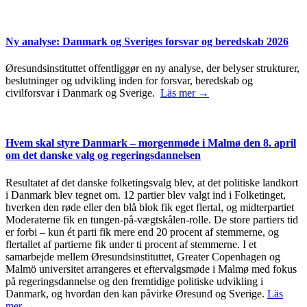
Ny analyse: Danmark og Sveriges forsvar og beredskab 2026
Øresundsinstituttet offentliggør en ny analyse, der belyser strukturer,
beslutninger og udvikling inden for forsvar, beredskab og
civilforsvar i Danmark og Sverige.
Läs mer →
Hvem skal styre Danmark – morgenmøde i Malmø den 8. april
om det danske valg og regeringsdannelsen
Resultatet af det danske folketingsvalg blev, at det politiske landkort
i Danmark blev tegnet om. 12 partier blev valgt ind i Folketinget,
hverken den røde eller den blå blok fik eget flertal, og midterpartiet
Moderaterne fik en tungen-på-vægtskålen-rolle. De store partiers tid
er forbi – kun ét parti fik mere end 20 procent af stemmerne, og
flertallet af partierne fik under ti procent af stemmerne. I et
samarbejde mellem Øresundsinstituttet, Greater Copenhagen og
Malmö universitet arrangeres et eftervalgsmøde i Malmø med fokus
på regeringsdannelse og den fremtidige politiske udvikling i
Danmark, og hvordan den kan påvirke Øresund og Sverige.
Läs
mer →