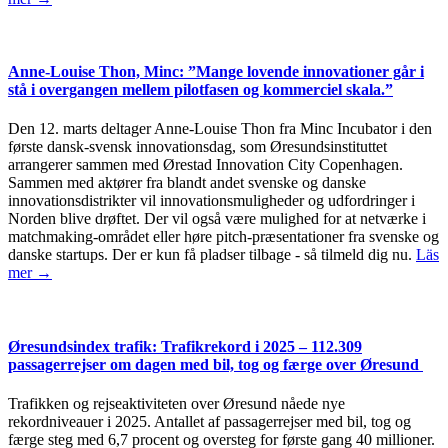
Anne-Louise Thon, Minc: ”Mange lovende innovationer går i
stå i overgangen mellem pilotfasen og kommerciel skala.”
Den 12. marts deltager Anne-Louise Thon fra Minc Incubator i den
første dansk-svensk innovationsdag, som Øresundsinstituttet
arrangerer sammen med Ørestad Innovation City Copenhagen.
Sammen med aktører fra blandt andet svenske og danske
innovationsdistrikter vil innovationsmuligheder og udfordringer i
Norden blive drøftet. Der vil også være mulighed for at netværke i
matchmaking-området eller høre pitch-præsentationer fra svenske og
danske startups. Der er kun få pladser tilbage - så tilmeld dig nu.
Läs
mer →
Øresundsindex trafik: Trafikrekord i 2025 – 112.309
passagerrejser om dagen med bil, tog og færge over Øresund
Trafikken og rejseaktiviteten over Øresund nåede nye
rekordniveauer i 2025. Antallet af passagerrejser med bil, tog og
færge steg med 6,7 procent og oversteg for første gang 40 millioner.