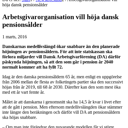
höja dansk pensionsålder
Arbetsgivarorganisation vill höja dansk
pensionsålder
1 marts, 2016
Danskarnas medellivslängd ökar snabbare än den planerade
höjningen av pensionsåldern. För att inte statskassan ska
förlora miljarder vill Dansk Arbetsgivarförening (DA) därför
påskynda höjningen, så att den som går i pension år 2040
normalt kommer att ha fyllt 72.
Idag är den danska pensionsåldern 65 år, men enligt en uppgörelse
från 2006 mellan de flesta av folketingets partier ska den successivt
höjas från år 2019, till 68 år 2030. Därefter kan den som mest öka
med ett år vart femte år.
Målet är att danskarna i genomsnitt ska ha 14,5 år kvar i livet efter
att de gått i pension. Men eftersom medellivslängden ökar stämmer
inte längre den beräkningen och därför vill DA att pensionsåldern
ska höjas snabbare.
– Om man inte förändrar den nuvarande modellen får vi större