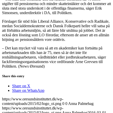
utgifter till pensionerna och mindre skatteintäkter och det kommer att
sluta med stora underskott i de offentliga finanserna, säger Erik
Simonsen, underdirektör i DA, till Politiken.
Förslaget får stöd från Liberal Alliance, Konservative och Radikale,
medan Socialdemokraterne och Dansk Folkeparti hellre vill satsa på
att förbättra arbetsmiljön, så att färre blir utslitna på jobbet. Det är
också den lösning som LO förordar, eftersom de anser att en allmän
höjning av pensionsåldern vore orättvis.
– Det kan mycket väl vara så att en akademiker kan fortsätta på
arbetsmarknaden tills han är 75, men så är det inte för
renhållningsarbetaren, vårdbiträdet eller jordbruksarbetaren, säger
fackföreningsorganisationens vice ordförande Arne Grevsen till
Politiken. (News Øresund)
Share this entry
Share on X
Share on WhatsApp
https://www.oresundsinstituttet.dk/wp-
content/uploads/2015/02/logo_oi.png
0
0
Anna Palmehag
https://www.oresundsinstituttet.dk/wp-
content/uploads/2015/02/logo_oi.png
Anna Palmehag
2016-03-01