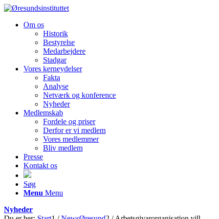
Om os
Historik
Bestyrelse
Medarbejdere
Stadgar
Vores kerneydelser
Fakta
Analyse
Netværk og konference
Nyheder
Medlemskab
Fordele og priser
Derfor er vi medlem
Vores medlemmer
Bliv medlem
Presse
Kontakt os
Søg
Menu
Menu
Nyheder
Du er her:
Start
1
/
NewsØresund
2
/
Arbetsgivarorganisation vill