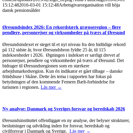
15:12:48
2016-03-01 15:12:48
Arbetsgivarorganisation vill höja
dansk pensionsålder
Øresundsindex 2026: En rekordstærk grænseregion – flere
pendlere, personrejser og virksomheder på tværs af Øresund
Øresundsindexet er steget til et nyt niveau fra den hidtidige rekord
på 112 sidste år, hvor Øresundsbron fyldte 25 år, til 115
indeksenheder i 2026. Øgningen i indekset er særligt drevet af
personrejser, pendlere og virksomheder på tværs af Øresund. Det
bidrager til Øresundsregionen som en stærkere
arbejdsmarkedsregion. Kun én indikator er gået tilbage – danske
fritidshuse i Skåne. Dette års tema i rapporten har fokus på
betydningen af den kommende Femern Bælt-forbindelse for
turismen i regionen.
Läs mer →
Ny analyse: Danmark og Sveriges forsvar og beredskab 2026
Øresundsinstituttet offentliggør en ny analyse, der belyser strukturer,
beslutninger og udvikling inden for forsvar, beredskab og
civilforsvar i Danmark og Sverige.
Läs mer →