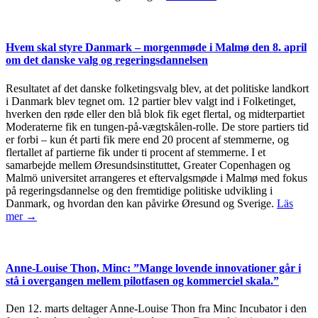
Hvem skal styre Danmark – morgenmøde i Malmø den 8. april
om det danske valg og regeringsdannelsen
Resultatet af det danske folketingsvalg blev, at det politiske landkort
i Danmark blev tegnet om. 12 partier blev valgt ind i Folketinget,
hverken den røde eller den blå blok fik eget flertal, og midterpartiet
Moderaterne fik en tungen-på-vægtskålen-rolle. De store partiers tid
er forbi – kun ét parti fik mere end 20 procent af stemmerne, og
flertallet af partierne fik under ti procent af stemmerne. I et
samarbejde mellem Øresundsinstituttet, Greater Copenhagen og
Malmö universitet arrangeres et eftervalgsmøde i Malmø med fokus
på regeringsdannelse og den fremtidige politiske udvikling i
Danmark, og hvordan den kan påvirke Øresund og Sverige.
Läs
mer →
Anne-Louise Thon, Minc: ”Mange lovende innovationer går i
stå i overgangen mellem pilotfasen og kommerciel skala.”
Den 12. marts deltager Anne-Louise Thon fra Minc Incubator i den