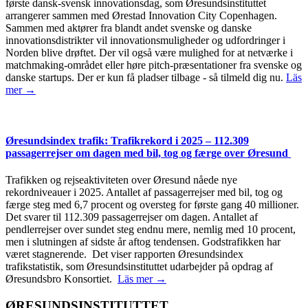
første dansk-svensk innovationsdag, som Øresundsinstituttet
arrangerer sammen med Ørestad Innovation City Copenhagen.
Sammen med aktører fra blandt andet svenske og danske
innovationsdistrikter vil innovationsmuligheder og udfordringer i
Norden blive drøftet. Der vil også være mulighed for at netværke i
matchmaking-området eller høre pitch-præsentationer fra svenske og
danske startups. Der er kun få pladser tilbage - så tilmeld dig nu.
Läs
mer →
Øresundsindex trafik: Trafikrekord i 2025 – 112.309
passagerrejser om dagen med bil, tog og færge over Øresund
Trafikken og rejseaktiviteten over Øresund nåede nye
rekordniveauer i 2025. Antallet af passagerrejser med bil, tog og
færge steg med 6,7 procent og oversteg for første gang 40 millioner.
Det svarer til 112.309 passagerrejser om dagen. Antallet af
pendlerrejser over sundet steg endnu mere, nemlig med 10 procent,
men i slutningen af sidste år aftog tendensen. Godstrafikken har
været stagnerende. Det viser rapporten Øresundsindex
trafikstatistik, som Øresundsinstituttet udarbejder på opdrag af
Øresundsbro Konsortiet.
Läs mer →
ØRESUNDSINSTITUTTET