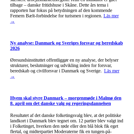
tilbage – danske fritidshuse i Skåne. Dette års tema i
rapporten har fokus på betydningen af den kommende
Femern Bælt-forbindelse for turismen i regionen.
Läs mer
→
Ny analyse: Danmark og Sveriges forsvar og beredskab
2026
Øresundsinstituttet offentliggør en ny analyse, der belyser
strukturer, beslutninger og udvikling inden for forsvar,
beredskab og civilforsvar i Danmark og Sverige.
Läs mer
→
Hvem skal styre Danmark – morgenmøde i Malmø den
8. april om det danske valg og regeringsdannelsen
Resultatet af det danske folketingsvalg blev, at det politiske
landkort i Danmark blev tegnet om. 12 partier blev valgt ind
i Folketinget, hverken den røde eller den blå blok fik eget
flertal, og midterpartiet Moderaterne fik en tungen-på-