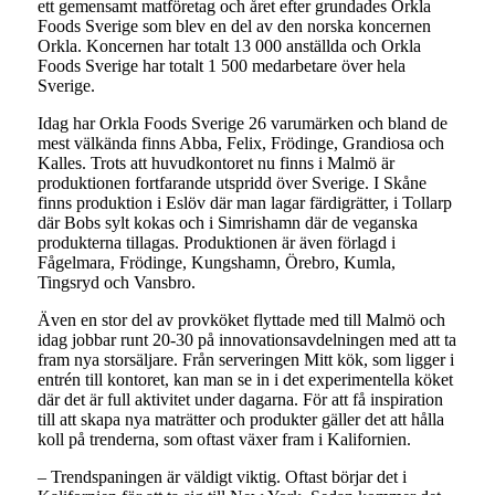
ett gemensamt matföretag och året efter grundades Orkla
Foods Sverige som blev en del av den norska koncernen
Orkla. Koncernen har totalt 13 000 anställda och Orkla
Foods Sverige har totalt 1 500 medarbetare över hela
Sverige.
Idag har Orkla Foods Sverige 26 varumärken och bland de
mest välkända finns Abba, Felix, Frödinge, Grandiosa och
Kalles. Trots att huvudkontoret nu finns i Malmö är
produktionen fortfarande utspridd över Sverige. I Skåne
finns produktion i Eslöv där man lagar färdigrätter, i Tollarp
där Bobs sylt kokas och i Simrishamn där de veganska
produkterna tillagas. Produktionen är även förlagd i
Fågelmara, Frödinge, Kungshamn, Örebro, Kumla,
Tingsryd och Vansbro.
Även en stor del av provköket flyttade med till Malmö och
idag jobbar runt 20-30 på innovationsavdelningen med att ta
fram nya storsäljare. Från serveringen Mitt kök, som ligger i
entrén till kontoret, kan man se in i det experimentella köket
där det är full aktivitet under dagarna. För att få inspiration
till att skapa nya maträtter och produkter gäller det att hålla
koll på trenderna, som oftast växer fram i Kalifornien.
– Trendspaningen är väldigt viktig. Oftast börjar det i