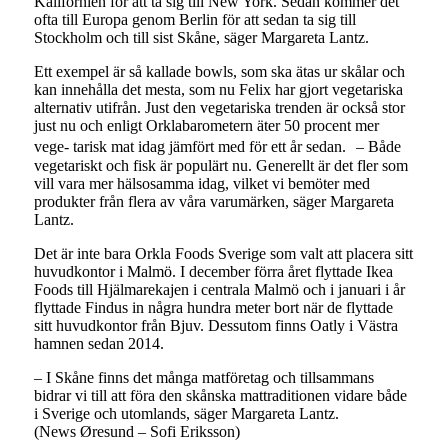
Kalifornien för att ta sig till New York. Sedan kommer det
ofta till Europa genom Berlin för att sedan ta sig till
Stockholm och till sist Skåne, säger Margareta Lantz.
Ett exempel är så kallade bowls, som ska ätas ur skålar och
kan innehålla det mesta, som nu Felix har gjort vegetariska
alternativ utifrån. Just den vegetariska trenden är också stor
just nu och enligt Orklabarometern äter 50 procent mer
vege- tarisk mat idag jämfört med för ett år sedan. – Både
vegetariskt och fisk är populärt nu. Generellt är det fler som
vill vara mer hälsosamma idag, vilket vi bemöter med
produkter från flera av våra varumärken, säger Margareta
Lantz.
Det är inte bara Orkla Foods Sverige som valt att placera sitt
huvudkontor i Malmö. I december förra året flyttade Ikea
Foods till Hjälmarekajen i centrala Malmö och i januari i år
flyttade Findus in några hundra meter bort när de flyttade
sitt huvudkontor från Bjuv. Dessutom finns Oatly i Västra
hamnen sedan 2014.
– I Skåne finns det många matföretag och tillsammans
bidrar vi till att föra den skånska mattraditionen vidare både
i Sverige och utomlands, säger Margareta Lantz.
(News Øresund – Sofi Eriksson)