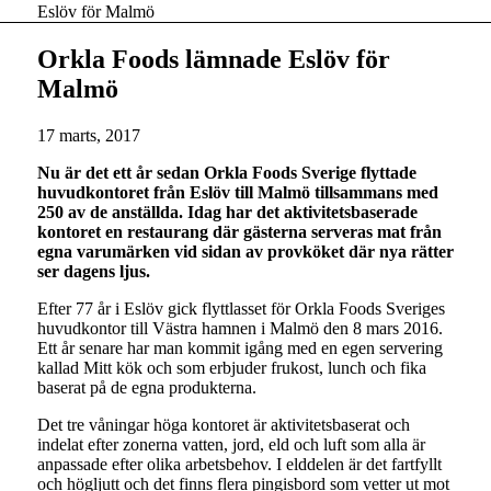
Eslöv för Malmö
Orkla Foods lämnade Eslöv för
Malmö
17 marts, 2017
Nu är det ett år sedan Orkla Foods Sverige flyttade
huvudkontoret från Eslöv till Malmö tillsammans med
250 av de anställda. Idag har det aktivitetsbaserade
kontoret en restaurang där gästerna serveras mat från
egna varumärken vid sidan av provköket där nya rätter
ser dagens ljus.
Efter 77 år i Eslöv gick flyttlasset för Orkla Foods Sveriges
huvudkontor till Västra hamnen i Malmö den 8 mars 2016.
Ett år senare har man kommit igång med en egen servering
kallad Mitt kök och som erbjuder frukost, lunch och fika
baserat på de egna produkterna.
Det tre våningar höga kontoret är aktivitetsbaserat och
indelat efter zonerna vatten, jord, eld och luft som alla är
anpassade efter olika arbetsbehov. I elddelen är det fartfyllt
och högljutt och det finns flera pingisbord som vetter ut mot