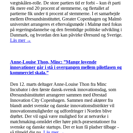
vægtskålen-rolle. De store partiers tid er forbi – kun ét parti
fik mere end 20 procent af stemmerne, og flertallet af
partierne fik under ti procent af stemmerne. I et samarbejde
mellem Øresundsinstituttet, Greater Copenhagen og Malmö
universitet arrangeres et eftervalgsmøde i Malmø med fokus
på regeringsdannelse og den fremtidige politiske udvikling i
Danmark, og hvordan den kan påvirke Øresund og Sverige.
Läs mer →
Anne-Louise Thon, Minc: ”Mange lovende
innovationer går i stå i overgangen mellem pilotfasen og
kommerciel skala.”
Den 12. marts deltager Anne-Louise Thon fra Minc
Incubator i den første dansk-svensk innovationsdag, som
Øresundsinstituttet arrangerer sammen med Ørestad
Innovation City Copenhagen. Sammen med aktører fra
blandt andet svenske og danske innovationsdistrikter vil
innovationsmuligheder og udfordringer i Norden blive
drøftet. Der vil også være mulighed for at netværke i
matchmaking-området eller høre pitch-præsentationer fra
svenske og danske startups. Der er kun få pladser tilbage -
så tilmeld dig nu.
Läs mer →