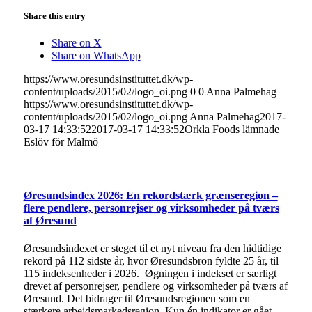
Share this entry
Share on X
Share on WhatsApp
https://www.oresundsinstituttet.dk/wp-
content/uploads/2015/02/logo_oi.png
0
0
Anna Palmehag
https://www.oresundsinstituttet.dk/wp-
content/uploads/2015/02/logo_oi.png
Anna Palmehag
2017-
03-17 14:33:52
2017-03-17 14:33:52
Orkla Foods lämnade
Eslöv för Malmö
Øresundsindex 2026: En rekordstærk grænseregion –
flere pendlere, personrejser og virksomheder på tværs
af Øresund
Øresundsindexet er steget til et nyt niveau fra den hidtidige
rekord på 112 sidste år, hvor Øresundsbron fyldte 25 år, til
115 indeksenheder i 2026. Øgningen i indekset er særligt
drevet af personrejser, pendlere og virksomheder på tværs af
Øresund. Det bidrager til Øresundsregionen som en
stærkere arbejdsmarkedsregion. Kun én indikator er gået