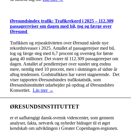
Øresundsindex trafik: Trafikrekord i 2025 – 112.309
passagerrejser om dagen med bil, tog og færge over
Øresund
Trafikken og rejseaktiviteten over Øresund nåede nye
rekordniveauer i 2025. Antallet af passagerrejser med bil,
tog og færge steg med 6,7 procent og oversteg for første
gang 40 millioner. Det svarer til 112.309 passagerrejser om
dagen. Antallet af pendlerrejser over sundet steg endnu
mere, nemlig med 10 procent, men i slutningen af sidste år
aftog tendensen. Godstrafikken har været stagnerende. Det
viser rapporten Øresundsindex trafikstatistik, som
Øresundsinstituttet udarbejder på opdrag af Øresundsbro
Konsortiet.
Läs mer →
ØRESUNDSINSTITUTTET
er et uafhængigt dansk-svensk videncenter, som gennem
analyser, fakta, netværk og nyheder bidrager til et øget
kendskab om udviklingen i Greater Copenhagen-regionen.