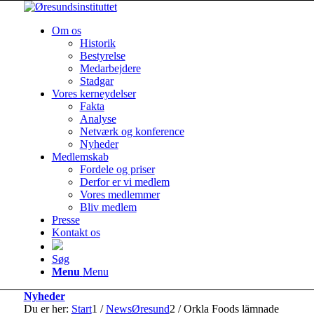
Om os
Historik
Bestyrelse
Medarbejdere
Stadgar
Vores kerneydelser
Fakta
Analyse
Netværk og konference
Nyheder
Medlemskab
Fordele og priser
Derfor er vi medlem
Vores medlemmer
Bliv medlem
Presse
Kontakt os
Søg
Menu
Menu
Nyheder
Du er her:
Start
1
/
NewsØresund
2
/
Orkla Foods lämnade