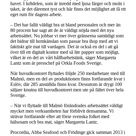
havet. I luftdelen, som är inredd med ljusa färger och moln i
taket, är det däremot tyst och här finns det möjlighet att få ett
eget rum för dagens arbete.
– Det har fallit väldigt bra ut bland personalen och mer än
80 procent har sagt att de är väldigt nöjda med det nya
arbetssättet. Nu jobbar vi mer över gränserna samtidigt som
det bidrar till hemkänslan som passar bra ihop med att vi
faktiskt gör mat till vardagen. Det är också en del i att gå
över till ett digitalt kontor med så lite papper som möjligt,
vilket är en del av vårt hållbarhetstänk, säger Margareta
Lantz som är presschef på Orkla Foods Sverige.
När huvudkontoret flyttades följde 250 medarbetare med till
Malmö, men en del av produktionen finns fortfarande kvar i
Eslöv, där 285 anställda finns kvar. Dessutom är drygt 100
säljare knutna till huvudkontoret men ute på fältet över hela
Sverige.
– När vi flyttade till Malmö förändrades arbetssättet väldigt
mycket men verksamheten har förblivit densamma. Vi
strävar fortfarande efter att förse svenska folket med
hälsosam och bra mat, säger Margareta Lantz.
Procordia, Abba Seafood och Frödinge gick samman 2013 i