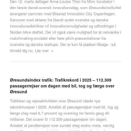
Den 12. marts deltager Anne-Louise Thon fra Minc Incubator i
den første dansk-svensk innovationsdag, som Øresundsinstituttet
arrangerer sammen med Ørestad Innovation City Copenhagen.
Sammen med aktører fra blandt andet svenske og danske
innovationsdistrikter vil innovationsmuligheder og udfordringer i
Norden blive drøftet. Der vil også være mulighed for at netværke i
matchmaking-området eller høre pitch-præsentationer fra
svenske og danske startups. Der er kun få pladser tilbage - så
tilmeld dig nu.
Läs mer →
Øresundsindex trafik: Trafikrekord i 2025 – 112.309
passagerrejser om dagen med bil, tog og færge over
Øresund
Trafikken og rejseaktiviteten over Øresund nåede nye
rekordniveauer i 2025. Antallet af passagerrejser med bil, tog og
færge steg med 6,7 procent og oversteg for første gang 40
millioner. Det svarer til 112.309 passagerrejser om dagen.
Antallet af pendlerrejser over sundet steg endnu mere, nemlig