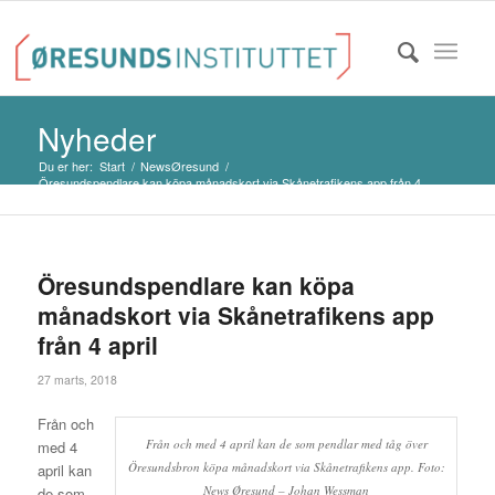
Nyheder
Du er her:
Start
/
NewsØresund
/
Öresundspendlare kan köpa månadskort via Skånetrafikens app från 4
apri...
Öresundspendlare kan köpa
månadskort via Skånetrafikens app
från 4 april
27 marts, 2018
Från och
Från och med 4 april kan de som pendlar med tåg över
med 4
Öresundsbron köpa månadskort via Skånetrafikens app. Foto:
april kan
News Øresund – Johan Wessman
de som