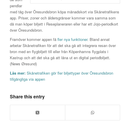
pendlar
med tåg över Öresundsbron köpa månadskort via Skånetrafikens
app. Priser, zoner och åldersgränser kommer vara samma som
då man köper biljett i Reseplaneraren eller har ett Jojo-periodkort
över Öresundsbron.
Framöver kommer appen få
fler nya funktioner
. Bland annat
arbetar Skånetrafiken för att det ska gå att integrera resan över
bron med en flygbiljett till eller från Köpenhamns flygplats i
Kastrup och att det ska gå att låna ut en digital periodbiljett.
(News Øresund)
Läs mer:
Skånetrafiken gör fler biljettyper över Öresundsbron
tillgängliga via appen
Share this entry