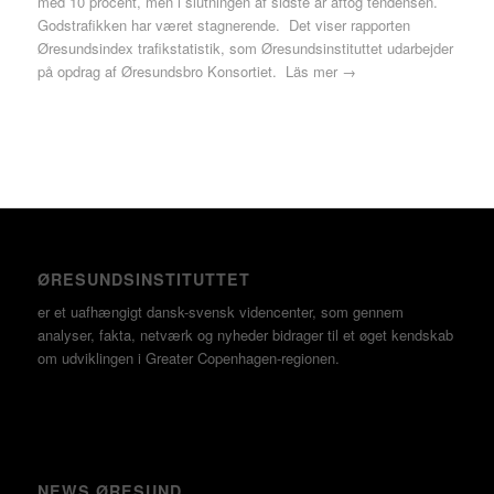
med 10 procent, men i slutningen af sidste år aftog tendensen.
Godstrafikken har været stagnerende. Det viser rapporten
Øresundsindex trafikstatistik, som Øresundsinstituttet udarbejder
på opdrag af Øresundsbro Konsortiet.
Läs mer →
ØRESUNDSINSTITUTTET
er et uafhængigt dansk-svensk videncenter, som gennem
analyser, fakta, netværk og nyheder bidrager til et øget kendskab
om udviklingen i Greater Copenhagen-regionen.
NEWS ØRESUND