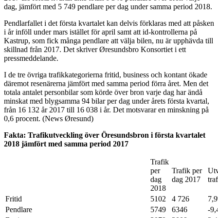
dag, jämfört med 5 749 pendlare per dag under samma period 2018.
Pendlarfallet i det första kvartalet kan delvis förklaras med att påsken
i år inföll under mars istället för april samt att id-kontrollerna på
Kastrup, som fick många pendlare att välja bilen, nu är upphävda till
skillnad från 2017. Det skriver Øresundsbro Konsortiet i ett
pressmeddelande.
I de tre övriga trafikkategorierna fritid, business och kontant ökade
däremot resenärerna jämfört med samma period förra året. Men det
totala antalet personbilar som körde över bron varje dag har ändå
minskat med blygsamma 94 bilar per dag under årets första kvartal,
från 16 132 år 2017 till 16 038 i år. Det motsvarar en minskning på
0,6 procent. (News Øresund)
Fakta: Trafikutveckling över Öresundsbron i första kvartalet
2018 jämfört med samma period 2017
Trafik
per
Trafik per
Utv
dag
dag 2017
tra
2018
Fritid
5102
4 726
7,
Pendlare
5749
6346
-9