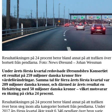
Resultatökningen på 24 procent beror bland annat på att trafiken över 
bortsett från pendlarna. Foto: News Øresund – Johan Wessman
Under årets första kvartal redovisade Øresundsbro Konsortiet
ett resultat på 259 miljoner danska kronor före
värdeförändringar. Samma tal för förra årets första kvartal var
209 miljoner danska kronor, och därmed är årets resultat en
förbättring med 50 miljoner danska kronor – vilket motsvarar
en ökning på cirka 24 procent.
Resultatökningen på 24 procent beror bland annat på att trafiken
över bron steg inom alla kategorier bortsett från pendlarna. Under
2017 års första kvartal åkte totalt 6 346 pendlare över bron varje