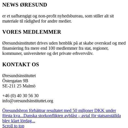
NEWS ØRESUND
er et uafhængigt og non-profit nyhedsbureau, som stiller alt sit
materiale til rådighed for andre medier.
VORES MEDLEMMER
Øresundsinstituttet drives uden henblik på at skabe overskud og med
finansiering fra mere end 100 medlemmer fra stat, regioner,
kommuner, universiteter og det private erhvervsliv.
KONTAKT OS
Øresundsinstituttet
Östergatan 9B
SE-211 25 Malmö
+46 (0) 40 30 56 30
info@oresundsinstituttet.org
Öresundsbron förbättrar resultatet med 50 miljoner DKK under
första kva...
Danska storkonflikten avblåst – avtal för statsanställda
blev klart lördag...
Scroll to top