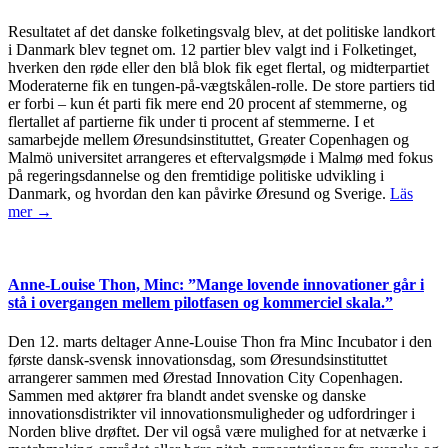
Resultatet af det danske folketingsvalg blev, at det politiske landkort
i Danmark blev tegnet om. 12 partier blev valgt ind i Folketinget,
hverken den røde eller den blå blok fik eget flertal, og midterpartiet
Moderaterne fik en tungen-på-vægtskålen-rolle. De store partiers tid
er forbi – kun ét parti fik mere end 20 procent af stemmerne, og
flertallet af partierne fik under ti procent af stemmerne. I et
samarbejde mellem Øresundsinstituttet, Greater Copenhagen og
Malmö universitet arrangeres et eftervalgsmøde i Malmø med fokus
på regeringsdannelse og den fremtidige politiske udvikling i
Danmark, og hvordan den kan påvirke Øresund og Sverige.
Läs
mer →
Anne-Louise Thon, Minc: ”Mange lovende innovationer går i
stå i overgangen mellem pilotfasen og kommerciel skala.”
Den 12. marts deltager Anne-Louise Thon fra Minc Incubator i den
første dansk-svensk innovationsdag, som Øresundsinstituttet
arrangerer sammen med Ørestad Innovation City Copenhagen.
Sammen med aktører fra blandt andet svenske og danske
innovationsdistrikter vil innovationsmuligheder og udfordringer i
Norden blive drøftet. Der vil også være mulighed for at netværke i