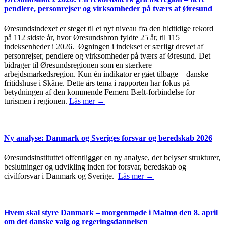
pendlere, personrejser og virksomheder på tværs af Øresund
Øresundsindexet er steget til et nyt niveau fra den hidtidige rekord
på 112 sidste år, hvor Øresundsbron fyldte 25 år, til 115
indeksenheder i 2026. Øgningen i indekset er særligt drevet af
personrejser, pendlere og virksomheder på tværs af Øresund. Det
bidrager til Øresundsregionen som en stærkere
arbejdsmarkedsregion. Kun én indikator er gået tilbage – danske
fritidshuse i Skåne. Dette års tema i rapporten har fokus på
betydningen af den kommende Femern Bælt-forbindelse for
turismen i regionen.
Läs mer →
Ny analyse: Danmark og Sveriges forsvar og beredskab 2026
Øresundsinstituttet offentliggør en ny analyse, der belyser strukturer,
beslutninger og udvikling inden for forsvar, beredskab og
civilforsvar i Danmark og Sverige.
Läs mer →
Hvem skal styre Danmark – morgenmøde i Malmø den 8. april
om det danske valg og regeringsdannelsen