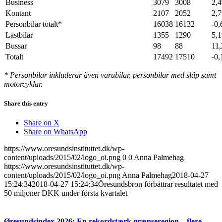
Business
3079
3008
2,
Kontant
2107
2052
2,
Personbilar totalt*
16038
16132
-0
Lastbilar
1355
1290
5,
Bussar
98
88
11
Totalt
17492
17510
-0
* Personbilar inkluderar även varubilar, personbilar med släp samt
motorcyklar.
Share this entry
Share on X
Share on WhatsApp
https://www.oresundsinstituttet.dk/wp-
content/uploads/2015/02/logo_oi.png
0
0
Anna Palmehag
https://www.oresundsinstituttet.dk/wp-
content/uploads/2015/02/logo_oi.png
Anna Palmehag
2018-04-27
15:24:34
2018-04-27 15:24:34
Öresundsbron förbättrar resultatet med
50 miljoner DKK under första kvartalet
Øresundsindex 2026: En rekordstærk grænseregion – flere