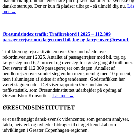
matchmaking-området eller høre pitch-præsentationer fra svenske og
danske startups. Der er kun få pladser tilbage - så tilmeld dig nu.
Läs
mer →
Øresundsindex trafik: Trafikrekord i 2025 – 112.309
passagerrejser om dagen med bil, tog og færge over Øresund
Trafikken og rejseaktiviteten over Øresund nåede nye
rekordniveauer i 2025. Antallet af passagerrejser med bil, tog og
færge steg med 6,7 procent og oversteg for første gang 40 millioner.
Det svarer til 112.309 passagerrejser om dagen. Antallet af
pendlerrejser over sundet steg endnu mere, nemlig med 10 procent,
men i slutningen af sidste år aftog tendensen. Godstrafikken har
været stagnerende. Det viser rapporten Øresundsindex
trafikstatistik, som Øresundsinstituttet udarbejder på opdrag af
Øresundsbro Konsortiet.
Läs mer →
ØRESUNDSINSTITUTTET
er et uafhængigt dansk-svensk videncenter, som gennem analyser,
fakta, netværk og nyheder bidrager til et øget kendskab om
udviklingen i Greater Copenhagen-regionen.