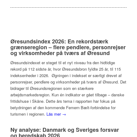
Øresundsindex 2026: En rekordstærk
grænseregion – flere pendlere, personrejser
og virksomheder på tværs af Øresund
Øresundsindexet er steget til et nyt niveau fra den hidtidige
rekord på 112 sidste år, hvor Øresundsbron fyldte 25 år, til 115
indeksenheder i 2026. Øgningen i indekset er særligt drevet af
personrejser, pendlere og virksomheder på tværs af Øresund. Det
bidrager til Øresundsregionen som en stærkere
arbejdsmarkedsregion. Kun én indikator er gået tilbage – danske
fritidshuse i Skåne. Dette års tema i rapporten har fokus på
betydningen af den kommende Femern Bælt-forbindelse for
turismen i regionen.
Läs mer →
Ny analyse: Danmark og Sveriges forsvar
og beredskab 2026