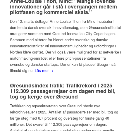
Anne-Louise Thon, Minc: ”Mange lovende
innovationer går i stå i overgangen mellem
pilotfasen og kommerciel skala.”
Den 12. marts deltager Anne-Louise Thon fra Minc Incubator i
den første dansk-svensk innovationsdag, som Øresundsinstituttet
arrangerer sammen med Ørestad Innovation City Copenhagen.
Sammen med aktører fra blandt andet svenske og danske
innovationsdistrikter vil innovationsmuligheder og udfordringer i
Norden blive drøftet. Der vil også være mulighed for at netværke i
matchmaking-området eller høre pitch-præsentationer fra
svenske og danske startups. Der er kun få pladser tilbage - så
tilmeld dig nu.
Läs mer →
Øresundsindex trafik: Trafikrekord i 2025 –
112.309 passagerrejser om dagen med bil,
tog og færge over Øresund
Trafikken og rejseaktiviteten over Øresund nåede nye
rekordniveauer i 2025. Antallet af passagerrejser med bil, tog og
færge steg med 6,7 procent og oversteg for første gang 40
millioner. Det svarer til 112.309 passagerrejser om dagen.
Antallet af pendlerrejser over sundet steg endnu mere, nemlig