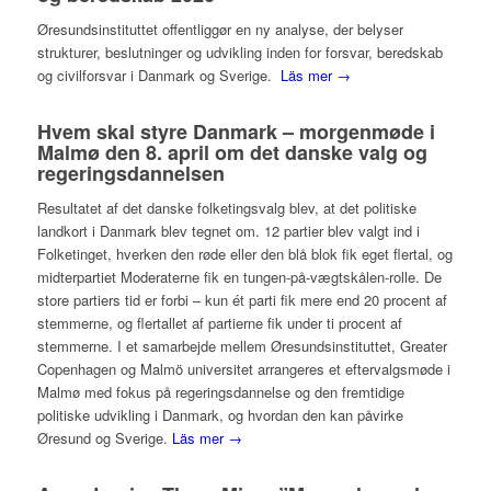
Øresundsinstituttet offentliggør en ny analyse, der belyser
strukturer, beslutninger og udvikling inden for forsvar, beredskab
og civilforsvar i Danmark og Sverige.
Läs mer →
Hvem skal styre Danmark – morgenmøde i
Malmø den 8. april om det danske valg og
regeringsdannelsen
Resultatet af det danske folketingsvalg blev, at det politiske
landkort i Danmark blev tegnet om. 12 partier blev valgt ind i
Folketinget, hverken den røde eller den blå blok fik eget flertal, og
midterpartiet Moderaterne fik en tungen-på-vægtskålen-rolle. De
store partiers tid er forbi – kun ét parti fik mere end 20 procent af
stemmerne, og flertallet af partierne fik under ti procent af
stemmerne. I et samarbejde mellem Øresundsinstituttet, Greater
Copenhagen og Malmö universitet arrangeres et eftervalgsmøde i
Malmø med fokus på regeringsdannelse og den fremtidige
politiske udvikling i Danmark, og hvordan den kan påvirke
Øresund og Sverige.
Läs mer →