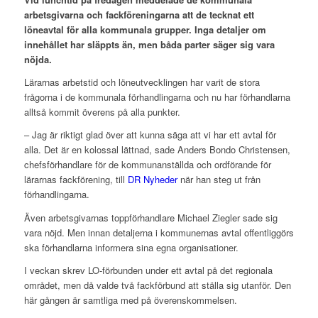
arbetsgivarna och fackföreningarna att de tecknat ett
löneavtal för alla kommunala grupper. Inga detaljer om
innehållet har släppts än, men båda parter säger sig vara
nöjda.
Lärarnas arbetstid och löneutvecklingen har varit de stora
frågorna i de kommunala förhandlingarna och nu har förhandlarna
alltså kommit överens på alla punkter.
– Jag är riktigt glad över att kunna säga att vi har ett avtal för
alla. Det är en kolossal lättnad, sade Anders Bondo Christensen,
chefsförhandlare för de kommunanställda och ordförande för
lärarnas fackförening, till
DR Nyheder
när han steg ut från
förhandlingarna.
Även arbetsgivarnas toppförhandlare Michael Ziegler sade sig
vara nöjd. Men innan detaljerna i kommunernas avtal offentliggörs
ska förhandlarna informera sina egna organisationer.
I veckan skrev LO-förbunden under ett avtal på det regionala
området, men då valde två fackförbund att ställa sig utanför. Den
här gången är samtliga med på överenskommelsen.