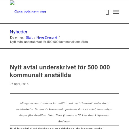
Nyheder
Du er her:
Start
/
NewsØresund
/
Nytt avtal underskrivet för 500 000 kommunalt anställda
Nytt avtal underskrivet för 500 000
kommunalt anställda
27 april, 2018
Många demonstrationer har hållits runt om i Danmark under årets
avtalsrörelse. Nu har de kommunala parterna slutit ett avtal, bara några
dagar före deadline. Foto: News Øresund – Nicklas Bunck Sørensen
Andersen
Vid lunchtid på fredagen meddelade de kommunala