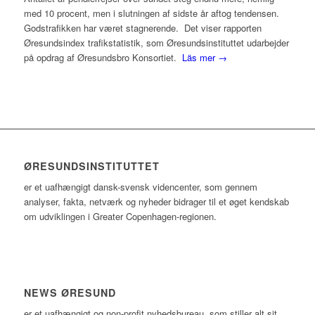
med 10 procent, men i slutningen af sidste år aftog tendensen.
Godstrafikken har været stagnerende. Det viser rapporten
Øresundsindex trafikstatistik, som Øresundsinstituttet udarbejder
på opdrag af Øresundsbro Konsortiet.
Läs mer →
ØRESUNDSINSTITUTTET
er et uafhængigt dansk-svensk videncenter, som gennem
analyser, fakta, netværk og nyheder bidrager til et øget kendskab
om udviklingen i Greater Copenhagen-regionen.
NEWS ØRESUND
er et uafhængigt og non-profit nyhedsbureau, som stiller alt sit