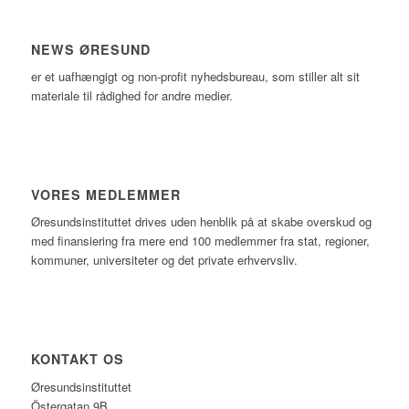
NEWS ØRESUND
er et uafhængigt og non-profit nyhedsbureau, som stiller alt sit
materiale til rådighed for andre medier.
VORES MEDLEMMER
Øresundsinstituttet drives uden henblik på at skabe overskud og
med finansiering fra mere end 100 medlemmer fra stat, regioner,
kommuner, universiteter og det private erhvervsliv.
KONTAKT OS
Øresundsinstituttet
Östergatan 9B