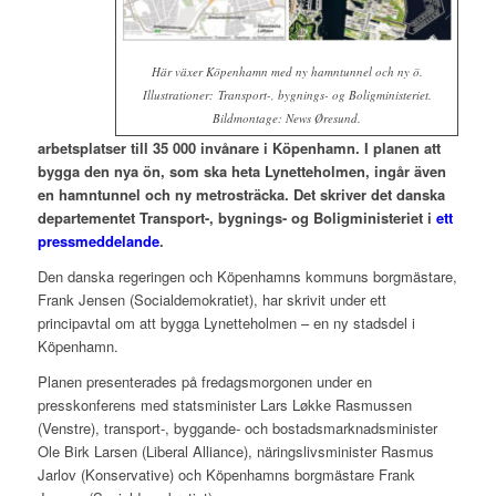
Här växer Köpenhamn med ny hamntunnel och ny ö.
Illustrationer: Transport-, bygnings- og Boligministeriet.
Bildmontage: News Øresund.
arbetsplatser till 35 000 invånare i Köpenhamn. I planen att
bygga den nya ön, som ska heta Lynetteholmen, ingår även
en hamntunnel och ny metrosträcka. Det skriver det danska
departementet Transport-, bygnings- og Boligministeriet i
ett
pressmeddelande
.
Den danska regeringen och Köpenhamns kommuns borgmästare,
Frank Jensen (Socialdemokratiet), har skrivit under ett
principavtal om att bygga Lynetteholmen – en ny stadsdel i
Köpenhamn.
Planen presenterades på fredagsmorgonen under en
presskonferens med statsminister Lars Løkke Rasmussen
(Venstre), transport-, byggande- och bostadsmarknadsminister
Ole Birk Larsen (Liberal Alliance), näringslivsminister Rasmus
Jarlov (Konservative) och Köpenhamns borgmästare Frank