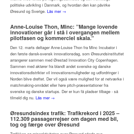
politiske udvikling i Danmark, og hvordan den kan påvirke
Øresund og Sverige.
Läs mer →
Anne-Louise Thon, Minc: ”Mange lovende
innovationer går i stå i overgangen mellem
pilotfasen og kommerciel skala.”
Den 12. marts deltager Anne-Louise Thon fra Minc Incubator i
den første dansk-svensk innovationsdag, som Øresundsinstituttet
arrangerer sammen med Ørestad Innovation City Copenhagen.
Sammen med aktører fra blandt andet svenske og danske
innovationsdistrikter vil innovationsmuligheder og udfordringer i
Norden blive drøftet. Der vil også være mulighed for at netværke i
matchmaking-området eller høre pitch-præsentationer fra
svenske og danske startups. Der er kun få pladser tilbage - så
tilmeld dig nu.
Läs mer →
Øresundsindex trafik: Trafikrekord i 2025 –
112.309 passagerrejser om dagen med bil,
tog og færge over Øresund
Trafikken og rejseaktiviteten over Øresund nåede nye