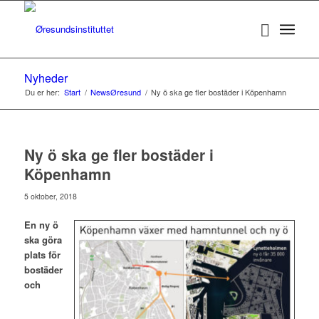
Nyheder
Du er her:
Start
/
NewsØresund
/
Ny ö ska ge fler bostäder i Köpenhamn
Ny ö ska ge fler bostäder i
Köpenhamn
5 oktober, 2018
En ny ö
ska göra
plats för
bostäder
och