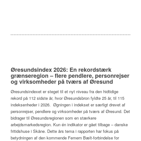
Øresundsindex 2026: En rekordstærk
grænseregion – flere pendlere, personrejser
og virksomheder på tværs af Øresund
Øresundsindexet er steget til et nyt niveau fra den hidtidige
rekord på 112 sidste år, hvor Øresundsbron fyldte 25 år, til 115
indeksenheder i 2026. Øgningen i indekset er særligt drevet af
personrejser, pendlere og virksomheder på tværs af Øresund. Det
bidrager til Øresundsregionen som en stærkere
arbejdsmarkedsregion. Kun én indikator er gået tilbage – danske
fritidshuse i Skåne. Dette års tema i rapporten har fokus på
betydningen af den kommende Femern Bælt-forbindelse for