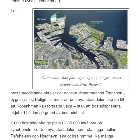
Jensen (Socialdemokratiet).
I ett
Illustrationer: Transport-, bygnings- og Boligministeriet.
Bearbetning: News Øresund.
pressmeddelande skriver det danska departementet Transport-,
bygnings- og Boligministeriet att den nya stadsdelen ska se till
att Köpenhman kan fortsätta växa – utan att bostadspriserna
skjuter i höjden på grund av bostadsbrist.
7 000 bostäder ska ge plats till 35 000 invånare på
Lynetteholmen. Den nya stadsdelen, som ska ligga mellan
Refshaleøn och Nordhavn, ska också rymma lika många