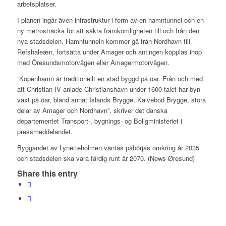
arbetsplatser.
I planen ingår även infrastruktur i form av en hamntunnel och en
ny metrosträcka för att säkra framkomligheten till och från den
nya stadsdelen. Hamntunneln kommer gå från Nordhavn till
Refshaleæn, fortsätta under Amager och antingen kopplas ihop
med Öresundsmotorvägen eller Amagermotorvägen.
”Köpenhamn är traditionellt en stad byggd på öar. Från och med
att Christian IV anlade Christianshavn under 1600-talet har byn
växt på öar, bland annat Islands Brygge, Kalvebod Brygge, stora
delar av Amager och Nordhavn”, skriver det danska
departementet Transport-, bygnings- og Boligministeriet i
pressmeddelandet.
Byggandet av Lynetteholmen väntas påbörjas omkring år 2035
och stadsdelen ska vara färdig runt år 2070. (News Øresund)
Share this entry