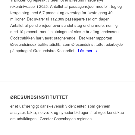
rekordniveauer i 2025. Antallet af passagerrejser med bil, tog og
færge steg med 6,7 procent og oversteg for første gang 40
millioner. Det svarer til 112.309 passagerrejser om dagen.
Antallet af pendlerrejser over sundet steg endnu mere, nemlig
med 10 procent, men i slutningen af sidste år aftog tendensen.
Godstrafikken har været stagnerende. Det viser rapporten
Øresundsindex trafikstatistik, som Øresundsinstituttet udarbejder
på opdrag af Øresundsbro Konsortiet.
Läs mer →
ØRESUNDSINSTITUTTET
er et uafhængigt dansk-svensk videncenter, som gennem
analyser, fakta, netværk og nyheder bidrager til et øget kendskab
om udviklingen i Greater Copenhagen-regionen.