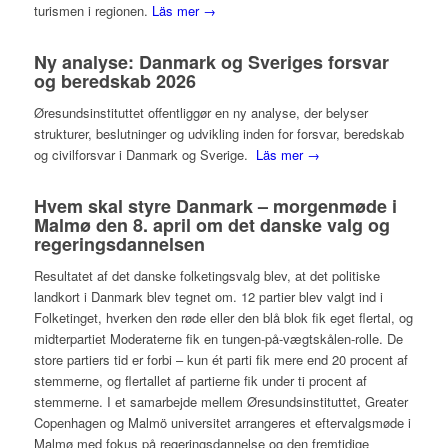
turismen i regionen.
Läs mer →
Ny analyse: Danmark og Sveriges forsvar
og beredskab 2026
Øresundsinstituttet offentliggør en ny analyse, der belyser
strukturer, beslutninger og udvikling inden for forsvar, beredskab
og civilforsvar i Danmark og Sverige.
Läs mer →
Hvem skal styre Danmark – morgenmøde i
Malmø den 8. april om det danske valg og
regeringsdannelsen
Resultatet af det danske folketingsvalg blev, at det politiske
landkort i Danmark blev tegnet om. 12 partier blev valgt ind i
Folketinget, hverken den røde eller den blå blok fik eget flertal, og
midterpartiet Moderaterne fik en tungen-på-vægtskålen-rolle. De
store partiers tid er forbi – kun ét parti fik mere end 20 procent af
stemmerne, og flertallet af partierne fik under ti procent af
stemmerne. I et samarbejde mellem Øresundsinstituttet, Greater
Copenhagen og Malmö universitet arrangeres et eftervalgsmøde i
Malmø med fokus på regeringsdannelse og den fremtidige