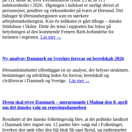
indeksenheder i 2026. Øgningen i indekset er særligt drevet af
personrejser, pendlere og virksomheder på tværs af Øresund. Det
bidrager til Øresundsregionen som en stærkere
arbejdsmarkedsregion. Kun én indikator er gået tilbage – danske
fritidshuse i Skåne. Dette års tema i rapporten har fokus på
betydningen af den kommende Femern Bælt-forbindelse for
turismen i regionen.
Läs mer →
Ny analyse: Danmark og Sveriges forsvar og beredskab 2026
Øresundsinstituttet offentliggør en ny analyse, der belyser strukturer,
beslutninger og udvikling inden for forsvar, beredskab og
civilforsvar i Danmark og Sverige.
Läs mer →
Hvem skal styre Danmark – morgenmøde i Malmø den 8. april
om det danske valg og regeringsdannelsen
Resultatet af det danske folketingsvalg blev, at det politiske landkort
i Danmark blev tegnet om. 12 partier blev valgt ind i Folketinget,
hverken den røde eller den blå blok fik eget flertal, og midterpartiet