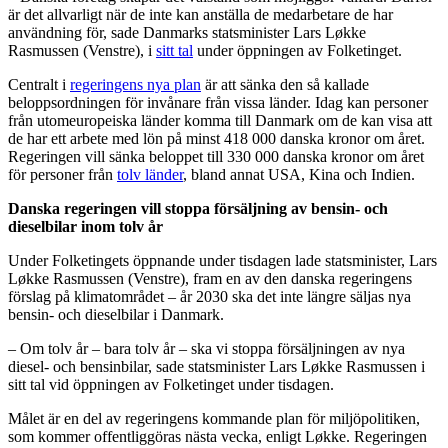
är det allvarligt när de inte kan anställa de medarbetare de har
användning för, sade Danmarks statsminister Lars Løkke
Rasmussen (Venstre), i
sitt tal
under öppningen av Folketinget.
Centralt i
regeringens nya plan
är att sänka den så kallade
beloppsordningen för invånare från vissa länder. Idag kan personer
från utomeuropeiska länder komma till Danmark om de kan visa att
de har ett arbete med lön på minst 418 000 danska kronor om året.
Regeringen vill sänka beloppet till 330 000 danska kronor om året
för personer från
tolv länder
, bland annat USA, Kina och Indien.
Danska regeringen vill stoppa försäljning av bensin- och
dieselbilar inom tolv år
Under Folketingets öppnande under tisdagen lade statsminister, Lars
Løkke Rasmussen (Venstre), fram en av den danska regeringens
förslag på klimatområdet – år 2030 ska det inte längre säljas nya
bensin- och dieselbilar i Danmark.
– Om tolv år – bara tolv år – ska vi stoppa försäljningen av nya
diesel- och bensinbilar, sade statsminister Lars Løkke Rasmussen i
sitt tal vid öppningen av Folketinget under tisdagen.
Målet är en del av regeringens kommande plan för miljöpolitiken,
som kommer offentliggöras nästa vecka, enligt Løkke. Regeringen