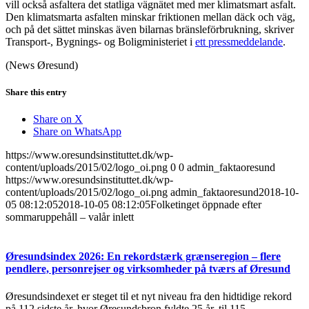
vill också asfaltera det statliga vägnätet med mer klimatsmart asfalt.
Den klimatsmarta asfalten minskar friktionen mellan däck och väg,
och på det sättet minskas även bilarnas bränsleförbrukning, skriver
Transport-, Bygnings- og Boligministeriet i
ett pressmeddelande
.
(News Øresund)
Share this entry
Share on X
Share on WhatsApp
https://www.oresundsinstituttet.dk/wp-
content/uploads/2015/02/logo_oi.png
0
0
admin_faktaoresund
https://www.oresundsinstituttet.dk/wp-
content/uploads/2015/02/logo_oi.png
admin_faktaoresund
2018-10-
05 08:12:05
2018-10-05 08:12:05
Folketinget öppnade efter
sommaruppehåll – valår inlett
Øresundsindex 2026: En rekordstærk grænseregion – flere
pendlere, personrejser og virksomheder på tværs af Øresund
Øresundsindexet er steget til et nyt niveau fra den hidtidige rekord
på 112 sidste år, hvor Øresundsbron fyldte 25 år, til 115