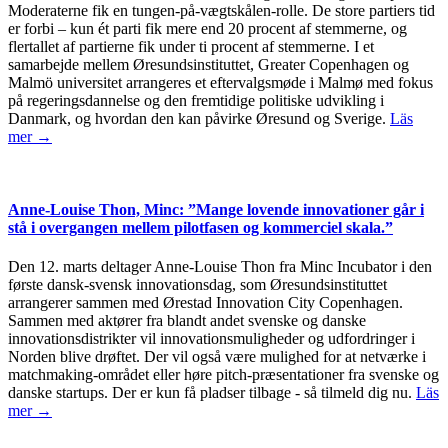
Moderaterne fik en tungen-på-vægtskålen-rolle. De store partiers tid
er forbi – kun ét parti fik mere end 20 procent af stemmerne, og
flertallet af partierne fik under ti procent af stemmerne. I et
samarbejde mellem Øresundsinstituttet, Greater Copenhagen og
Malmö universitet arrangeres et eftervalgsmøde i Malmø med fokus
på regeringsdannelse og den fremtidige politiske udvikling i
Danmark, og hvordan den kan påvirke Øresund og Sverige.
Läs
mer →
Anne-Louise Thon, Minc: ”Mange lovende innovationer går i
stå i overgangen mellem pilotfasen og kommerciel skala.”
Den 12. marts deltager Anne-Louise Thon fra Minc Incubator i den
første dansk-svensk innovationsdag, som Øresundsinstituttet
arrangerer sammen med Ørestad Innovation City Copenhagen.
Sammen med aktører fra blandt andet svenske og danske
innovationsdistrikter vil innovationsmuligheder og udfordringer i
Norden blive drøftet. Der vil også være mulighed for at netværke i
matchmaking-området eller høre pitch-præsentationer fra svenske og
danske startups. Der er kun få pladser tilbage - så tilmeld dig nu.
Läs
mer →