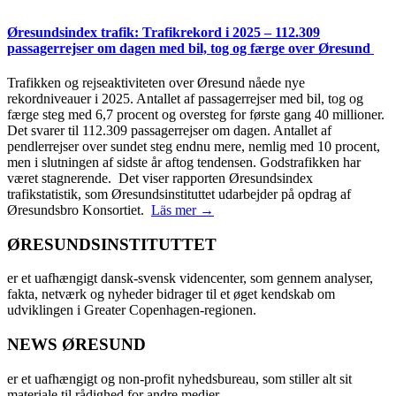
Øresundsindex trafik: Trafikrekord i 2025 – 112.309
passagerrejser om dagen med bil, tog og færge over Øresund
Trafikken og rejseaktiviteten over Øresund nåede nye
rekordniveauer i 2025. Antallet af passagerrejser med bil, tog og
færge steg med 6,7 procent og oversteg for første gang 40 millioner.
Det svarer til 112.309 passagerrejser om dagen. Antallet af
pendlerrejser over sundet steg endnu mere, nemlig med 10 procent,
men i slutningen af sidste år aftog tendensen. Godstrafikken har
været stagnerende. Det viser rapporten Øresundsindex
trafikstatistik, som Øresundsinstituttet udarbejder på opdrag af
Øresundsbro Konsortiet.
Läs mer →
ØRESUNDSINSTITUTTET
er et uafhængigt dansk-svensk videncenter, som gennem analyser,
fakta, netværk og nyheder bidrager til et øget kendskab om
udviklingen i Greater Copenhagen-regionen.
NEWS ØRESUND
er et uafhængigt og non-profit nyhedsbureau, som stiller alt sit
materiale til rådighed for andre medier.