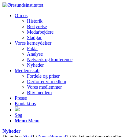
Om os
Historik
Bestyrelse
Medarbejdere
Stadgar
Vores kerneydelser
Fakta
Analyse
Netværk og konference
Nyheder
Medlemskab
Fordele og priser
Derfor er vi medlem
Vores medlemmer
Bliv medlem
Presse
Kontakt os
Søg
Menu
Menu
Nyheder
Du er her:
Start
1
/
NewsØresund
2
/
Folketinget öppnade efter