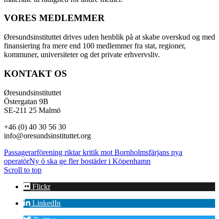
VORES MEDLEMMER
Øresundsinstituttet drives uden henblik på at skabe overskud og med
finansiering fra mere end 100 medlemmer fra stat, regioner,
kommuner, universiteter og det private erhvervsliv.
KONTAKT OS
Øresundsinstituttet
Östergatan 9B
SE-211 25 Malmö
+46 (0) 40 30 56 30
info@oresundsinstituttet.org
Passagerarförening riktar kritik mot Bornholmsfärjans nya
operatör
Ny ö ska ge fler bostäder i Köpenhamn
Scroll to top
Flickr
LinkedIn