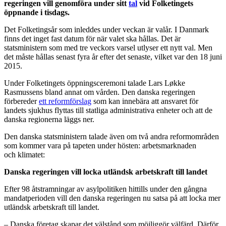
regeringen vill genomföra under sitt
tal
vid Folketingets
öppnande i tisdags.
Det Folketingsår som inleddes under veckan är valår. I Danmark
finns det inget fast datum för när valet ska hållas. Det är
statsministern som med tre veckors varsel utlyser ett nytt val. Men
det måste hållas senast fyra år efter det senaste, vilket var den 18 juni
2015.
Under Folketingets öppningsceremoni talade Lars Løkke
Rasmussens bland annat om vården. Den danska regeringen
förbereder
ett reformförslag
som kan innebära att ansvaret för
landets sjukhus flyttas till statliga administrativa enheter och att de
danska regionerna läggs ner.
Den danska statsministern talade även om två andra reformområden
som kommer vara på tapeten under hösten: arbetsmarknaden
och klimatet:
Danska regeringen vill locka utländsk arbetskraft till landet
Efter 98 åtstramningar av asylpolitiken hittills under den gångna
mandatperioden vill den danska regeringen nu satsa på att locka mer
utländsk arbetskraft till landet.
– Danska företag skapar det välstånd som möjliggör välfärd. Därför