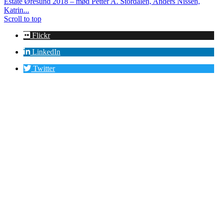
Estate Øresund 2018 – mød Petter A. Stordalen, Anders Nissen,
Katrin...
Scroll to top
Flickr
LinkedIn
Twitter