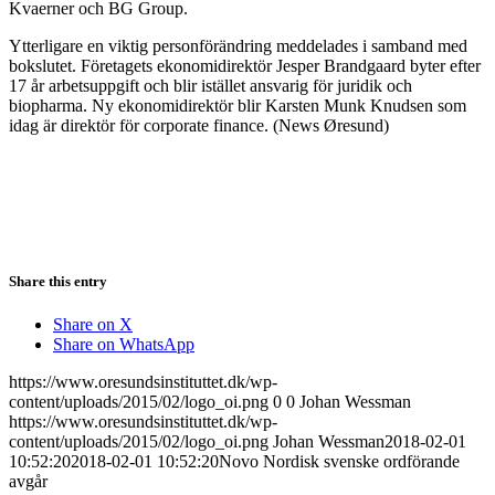
Kvaerner och BG Group.
Ytterligare en viktig personförändring meddelades i samband med
bokslutet. Företagets ekonomidirektör Jesper Brandgaard byter efter
17 år arbetsuppgift och blir istället ansvarig för juridik och
biopharma. Ny ekonomidirektör blir Karsten Munk Knudsen som
idag är direktör för corporate finance. (News Øresund)
Share this entry
Share on X
Share on WhatsApp
https://www.oresundsinstituttet.dk/wp-
content/uploads/2015/02/logo_oi.png
0
0
Johan Wessman
https://www.oresundsinstituttet.dk/wp-
content/uploads/2015/02/logo_oi.png
Johan Wessman
2018-02-01
10:52:20
2018-02-01 10:52:20
Novo Nordisk svenske ordförande
avgår