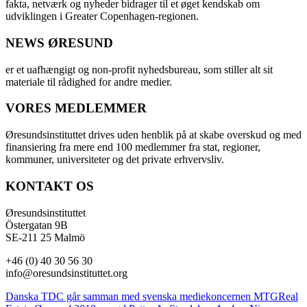
fakta, netværk og nyheder bidrager til et øget kendskab om
udviklingen i Greater Copenhagen-regionen.
NEWS ØRESUND
er et uafhængigt og non-profit nyhedsbureau, som stiller alt sit
materiale til rådighed for andre medier.
VORES MEDLEMMER
Øresundsinstituttet drives uden henblik på at skabe overskud og med
finansiering fra mere end 100 medlemmer fra stat, regioner,
kommuner, universiteter og det private erhvervsliv.
KONTAKT OS
Øresundsinstituttet
Östergatan 9B
SE-211 25 Malmö
+46 (0) 40 30 56 30
info@oresundsinstituttet.org
Danska TDC går samman med svenska mediekoncernen MTG
Real