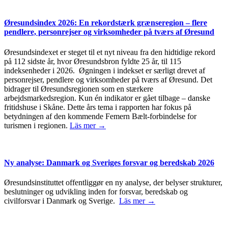
Øresundsindex 2026: En rekordstærk grænseregion – flere
pendlere, personrejser og virksomheder på tværs af Øresund
Øresundsindexet er steget til et nyt niveau fra den hidtidige rekord
på 112 sidste år, hvor Øresundsbron fyldte 25 år, til 115
indeksenheder i 2026. Øgningen i indekset er særligt drevet af
personrejser, pendlere og virksomheder på tværs af Øresund. Det
bidrager til Øresundsregionen som en stærkere
arbejdsmarkedsregion. Kun én indikator er gået tilbage – danske
fritidshuse i Skåne. Dette års tema i rapporten har fokus på
betydningen af den kommende Femern Bælt-forbindelse for
turismen i regionen.
Läs mer →
Ny analyse: Danmark og Sveriges forsvar og beredskab 2026
Øresundsinstituttet offentliggør en ny analyse, der belyser strukturer,
beslutninger og udvikling inden for forsvar, beredskab og
civilforsvar i Danmark og Sverige.
Läs mer →