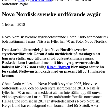
ordförande avgår
Novo Nordisk svenske ordförande avgår
1 februar, 2018
Novo Nordisk svenske styrelseordförande Göran Ando har meddelat att 
bolagsstämman i mars. Nästa år fyller han 70 år. Foto: Novo Nordisk
Den danska läkemedelsjätten Novo Nordisk svenske
styrelseordförande Göran Ando meddelade på torsdagen att
han inte ställer upp till omval vid bolagsstämman i mars.
Beskedet kom i samband med att företaget presenterade sitt
bokslut för 2017 som enligt
Ritzau/Børsen
blev något sämre än
förväntat. Nettovinsten ökade med en procent till 38,1 miljarder
kronor.
Göran Ando valdes in i Novo Nordisk styrelse 2005, blev vice
ordförande 2006 och bolagets styrelseordförande 2013. Nästa år
fyller han 70 år och har meddelat att han inte ställer upp till omval
vid bolagsstämman i mars. Till ny ordförande föreslås norrmannen
Helge Lund som sedan 2014 är styrelseledamot i Novo Nordisk.
Helge Lund har en bakgrund som koncernchef för Statoil, Aker