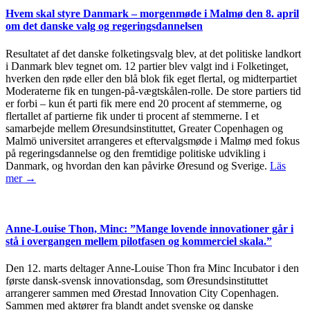
Hvem skal styre Danmark – morgenmøde i Malmø den 8. april
om det danske valg og regeringsdannelsen
Resultatet af det danske folketingsvalg blev, at det politiske landkort
i Danmark blev tegnet om. 12 partier blev valgt ind i Folketinget,
hverken den røde eller den blå blok fik eget flertal, og midterpartiet
Moderaterne fik en tungen-på-vægtskålen-rolle. De store partiers tid
er forbi – kun ét parti fik mere end 20 procent af stemmerne, og
flertallet af partierne fik under ti procent af stemmerne. I et
samarbejde mellem Øresundsinstituttet, Greater Copenhagen og
Malmö universitet arrangeres et eftervalgsmøde i Malmø med fokus
på regeringsdannelse og den fremtidige politiske udvikling i
Danmark, og hvordan den kan påvirke Øresund og Sverige.
Läs
mer →
Anne-Louise Thon, Minc: ”Mange lovende innovationer går i
stå i overgangen mellem pilotfasen og kommerciel skala.”
Den 12. marts deltager Anne-Louise Thon fra Minc Incubator i den
første dansk-svensk innovationsdag, som Øresundsinstituttet
arrangerer sammen med Ørestad Innovation City Copenhagen.
Sammen med aktører fra blandt andet svenske og danske