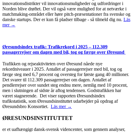
innovationsdistrikter vil innovationsmuligheder og udfordringer i
Norden blive drøftet. Der vil også være mulighed for at netværke i
matchmaking-området eller høre pitch-præsentationer fra svenske og
danske startups. Der er kun få pladser tilbage - så tilmeld dig nu.
Läs
mer →
Øresundsindex trafik: Trafikrekord i 2025 – 112.309
passagerrejser om dagen med bil, tog og færge over Øresund
Trafikken og rejseaktiviteten over Øresund nåede nye
rekordniveauer i 2025. Antallet af passagerrejser med bil, tog og
færge steg med 6,7 procent og oversteg for første gang 40 millioner.
Det svarer til 112.309 passagerrejser om dagen. Antallet af
pendlerrejser over sundet steg endnu mere, nemlig med 10 procent,
men i slutningen af sidste år aftog tendensen. Godstrafikken har
været stagnerende. Det viser rapporten Øresundsindex
trafikstatistik, som Øresundsinstituttet udarbejder på opdrag af
Øresundsbro Konsortiet.
Läs mer →
ØRESUNDSINSTITUTTET
er et uafhængigt dansk-svensk videncenter, som gennem analyser,