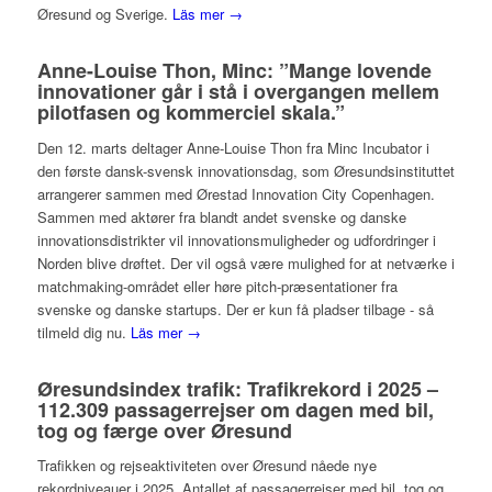
Øresund og Sverige.
Läs mer →
Anne-Louise Thon, Minc: ”Mange lovende
innovationer går i stå i overgangen mellem
pilotfasen og kommerciel skala.”
Den 12. marts deltager Anne-Louise Thon fra Minc Incubator i
den første dansk-svensk innovationsdag, som Øresundsinstituttet
arrangerer sammen med Ørestad Innovation City Copenhagen.
Sammen med aktører fra blandt andet svenske og danske
innovationsdistrikter vil innovationsmuligheder og udfordringer i
Norden blive drøftet. Der vil også være mulighed for at netværke i
matchmaking-området eller høre pitch-præsentationer fra
svenske og danske startups. Der er kun få pladser tilbage - så
tilmeld dig nu.
Läs mer →
Øresundsindex trafik: Trafikrekord i 2025 –
112.309 passagerrejser om dagen med bil,
tog og færge over Øresund
Trafikken og rejseaktiviteten over Øresund nåede nye
rekordniveauer i 2025. Antallet af passagerrejser med bil, tog og