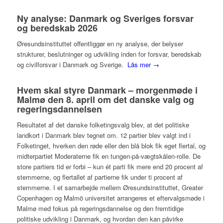
Ny analyse: Danmark og Sveriges forsvar
og beredskab 2026
Øresundsinstituttet offentliggør en ny analyse, der belyser
strukturer, beslutninger og udvikling inden for forsvar, beredskab
og civilforsvar i Danmark og Sverige.
Läs mer →
Hvem skal styre Danmark – morgenmøde i
Malmø den 8. april om det danske valg og
regeringsdannelsen
Resultatet af det danske folketingsvalg blev, at det politiske
landkort i Danmark blev tegnet om. 12 partier blev valgt ind i
Folketinget, hverken den røde eller den blå blok fik eget flertal, og
midterpartiet Moderaterne fik en tungen-på-vægtskålen-rolle. De
store partiers tid er forbi – kun ét parti fik mere end 20 procent af
stemmerne, og flertallet af partierne fik under ti procent af
stemmerne. I et samarbejde mellem Øresundsinstituttet, Greater
Copenhagen og Malmö universitet arrangeres et eftervalgsmøde i
Malmø med fokus på regeringsdannelse og den fremtidige
politiske udvikling i Danmark, og hvordan den kan påvirke