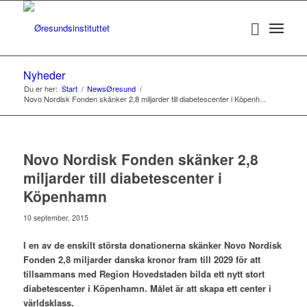
Nyheder
Du er her:
Start
/
NewsØresund
/
Novo Nordisk Fonden skänker 2,8 miljarder till diabetescenter i Köpenh...
Novo Nordisk Fonden skänker 2,8
miljarder till diabetescenter i
Köpenhamn
10 september, 2015
I en av de enskilt största donationerna skänker Novo Nordisk
Fonden 2,8 miljarder danska kronor fram till 2029 för att
tillsammans med Region Hovedstaden bilda ett nytt stort
diabetescenter i Köpenhamn. Målet är att skapa ett center i
världsklass.