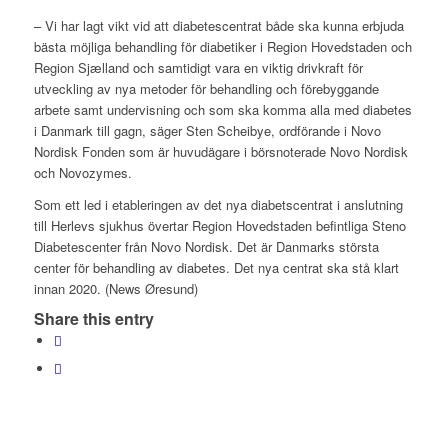
– Vi har lagt vikt vid att diabetescentrat både ska kunna erbjuda
bästa möjliga behandling för diabetiker i Region Hovedstaden och
Region Sjælland och samtidigt vara en viktig drivkraft för
utveckling av nya metoder för behandling och förebyggande
arbete samt undervisning och som ska komma alla med diabetes
i Danmark till gagn, säger Sten Scheibye, ordförande i Novo
Nordisk Fonden som är huvudägare i börsnoterade Novo Nordisk
och Novozymes.
Som ett led i etableringen av det nya diabetscentrat i anslutning
till Herlevs sjukhus övertar Region Hovedstaden befintliga Steno
Diabetescenter från Novo Nordisk. Det är Danmarks största
center för behandling av diabetes. Det nya centrat ska stå klart
innan 2020. (News Øresund)
Share this entry