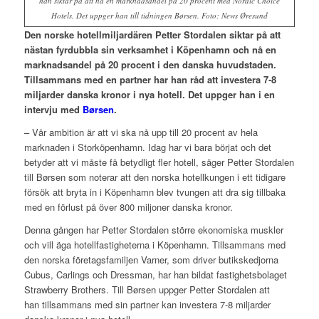
han siktar på att nå en marknadsandel på 20 procent med Nordic Choice
Hotels. Det uppger han till tidningen Børsen. Foto: News Øresund
Den norske hotellmiljardären Petter Stordalen siktar på att
nästan fyrdubbla sin verksamhet i Köpenhamn och nå en
marknadsandel på 20 procent i den danska huvudstaden.
Tillsammans med en partner har han råd att investera 7-8
miljarder danska kronor i nya hotell. Det uppger han i en
intervju med
Børsen
.
– Vår ambition är att vi ska nå upp till 20 procent av hela
marknaden i Storköpenhamn. Idag har vi bara börjat och det
betyder att vi måste få betydligt fler hotell, säger Petter Stordalen
till Børsen som noterar att den norska hotellkungen i ett tidigare
försök att bryta in i Köpenhamn blev tvungen att dra sig tillbaka
med en förlust på över 800 miljoner danska kronor.
Denna gången har Petter Stordalen större ekonomiska muskler
och vill äga hotellfastigheterna i Köpenhamn. Tillsammans med
den norska företagsfamiljen Varner, som driver butikskedjorna
Cubus, Carlings och Dressman, har han bildat fastighetsbolaget
Strawberry Brothers. Till Børsen uppger Petter Stordalen att
han tillsammans med sin partner kan investera 7-8 miljarder