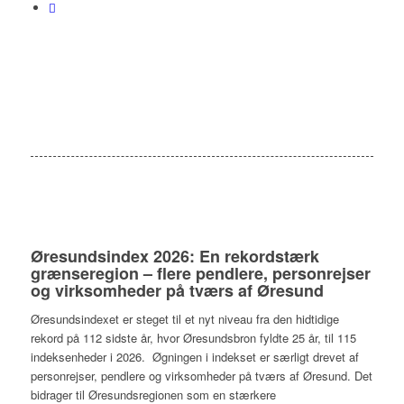
Øresundsindex 2026: En rekordstærk
grænseregion – flere pendlere, personrejser
og virksomheder på tværs af Øresund
Øresundsindexet er steget til et nyt niveau fra den hidtidige
rekord på 112 sidste år, hvor Øresundsbron fyldte 25 år, til 115
indeksenheder i 2026. Øgningen i indekset er særligt drevet af
personrejser, pendlere og virksomheder på tværs af Øresund. Det
bidrager til Øresundsregionen som en stærkere