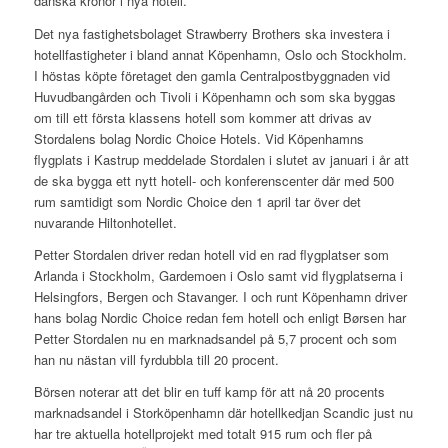
danska kronor i nya hotell.
Det nya fastighetsbolaget Strawberry Brothers ska investera i
hotellfastigheter i bland annat Köpenhamn, Oslo och Stockholm.
I höstas köpte företaget den gamla Centralpostbyggnaden vid
Huvudbangården och Tivoli i Köpenhamn och som ska byggas
om till ett första klassens hotell som kommer att drivas av
Stordalens bolag Nordic Choice Hotels. Vid Köpenhamns
flygplats i Kastrup meddelade Stordalen i slutet av januari i år att
de ska bygga ett nytt hotell- och konferenscenter där med 500
rum samtidigt som Nordic Choice den 1 april tar över det
nuvarande Hiltonhotellet.
Petter Stordalen driver redan hotell vid en rad flygplatser som
Arlanda i Stockholm, Gardemoen i Oslo samt vid flygplatserna i
Helsingfors, Bergen och Stavanger. I och runt Köpenhamn driver
hans bolag Nordic Choice redan fem hotell och enligt Børsen har
Petter Stordalen nu en marknadsandel på 5,7 procent och som
han nu nästan vill fyrdubbla till 20 procent.
Börsen noterar att det blir en tuff kamp för att nå 20 procents
marknadsandel i Storköpenhamn där hotellkedjan Scandic just nu
har tre aktuella hotellprojekt med totalt 915 rum och fler på