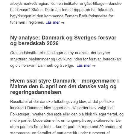
arbejdsmarkedsregion. Kun én indikator er gået tilbage – danske
fritidshuse i Skåne. Dette års tema i rapporten har fokus på
betydningen af den kommende Femern Bælt-forbindelse for
turismen i regionen.
Läs mer →
Ny analyse: Danmark og Sveriges forsvar
og beredskab 2026
Øresundsinstituttet offentliggør en ny analyse, der belyser
strukturer, beslutninger og udvikling inden for forsvar, beredskab
og civilforsvar i Danmark og Sverige.
Läs mer →
Hvem skal styre Danmark – morgenmøde i
Malmø den 8. april om det danske valg og
regeringsdannelsen
Resultatet af det danske folketingsvalg blev, at det politiske
landkort i Danmark blev tegnet om. 12 partier blev valgt ind i
Folketinget, hverken den røde eller den blå blok fik eget flertal, og
midterpartiet Moderaterne fik en tungen-på-vægtskålen-rolle. De
store partiers tid er forbi – kun ét parti fik mere end 20 procent af
stemmerne, og flertallet af partierne fik under ti procent af