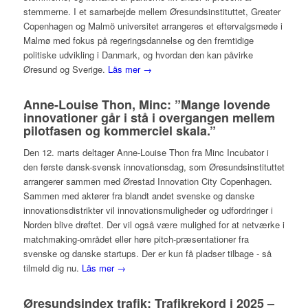
stemmerne. I et samarbejde mellem Øresundsinstituttet, Greater
Copenhagen og Malmö universitet arrangeres et eftervalgsmøde i
Malmø med fokus på regeringsdannelse og den fremtidige
politiske udvikling i Danmark, og hvordan den kan påvirke
Øresund og Sverige.
Läs mer →
Anne-Louise Thon, Minc: ”Mange lovende
innovationer går i stå i overgangen mellem
pilotfasen og kommerciel skala.”
Den 12. marts deltager Anne-Louise Thon fra Minc Incubator i
den første dansk-svensk innovationsdag, som Øresundsinstituttet
arrangerer sammen med Ørestad Innovation City Copenhagen.
Sammen med aktører fra blandt andet svenske og danske
innovationsdistrikter vil innovationsmuligheder og udfordringer i
Norden blive drøftet. Der vil også være mulighed for at netværke i
matchmaking-området eller høre pitch-præsentationer fra
svenske og danske startups. Der er kun få pladser tilbage - så
tilmeld dig nu.
Läs mer →
Øresundsindex trafik: Trafikrekord i 2025 –