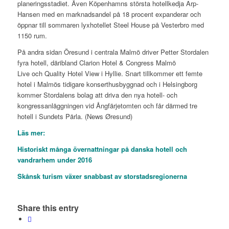
planeringsstadiet. Även Köpenhamns största hotellkedja Arp-
Hansen med en marknadsandel på 18 procent expanderar och
öppnar till sommaren lyxhotellet Steel House på Vesterbro med
1150 rum.
På andra sidan Öresund i centrala Malmö driver Petter Stordalen
fyra hotell, däribland Clarion Hotel & Congress Malmö
Live och Quality Hotel View i Hyllie. Snart tillkommer ett femte
hotel i Malmös tidigare konserthusbyggnad och i Helsingborg
kommer Stordalens bolag att driva den nya hotell- och
kongressanläggningen vid Ångfärjetomten och får därmed tre
hotell i Sundets Pärla. (News Øresund)
Läs mer:
Historiskt många övernattningar på danska hotell och
vandrarhem under 2016
Skånsk turism växer snabbast av storstadsregionerna
Share this entry