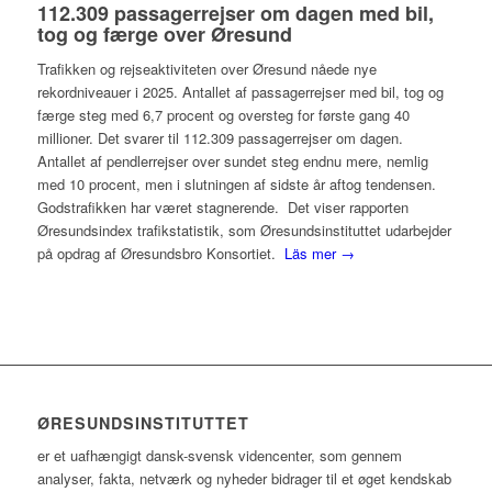
112.309 passagerrejser om dagen med bil,
tog og færge over Øresund
Trafikken og rejseaktiviteten over Øresund nåede nye
rekordniveauer i 2025. Antallet af passagerrejser med bil, tog og
færge steg med 6,7 procent og oversteg for første gang 40
millioner. Det svarer til 112.309 passagerrejser om dagen.
Antallet af pendlerrejser over sundet steg endnu mere, nemlig
med 10 procent, men i slutningen af sidste år aftog tendensen.
Godstrafikken har været stagnerende. Det viser rapporten
Øresundsindex trafikstatistik, som Øresundsinstituttet udarbejder
på opdrag af Øresundsbro Konsortiet.
Läs mer →
ØRESUNDSINSTITUTTET
er et uafhængigt dansk-svensk videncenter, som gennem
analyser, fakta, netværk og nyheder bidrager til et øget kendskab